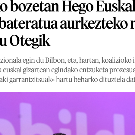
o bozetan Hego Euskal
bateratua aurkezteko 
du Otegik
ionala egin du Bilbon, eta, hartan, koalizioko 
 euskal gizartean egindako entzuketa prozesua
aki garrantzitsuak» hartu beharko dituztela da