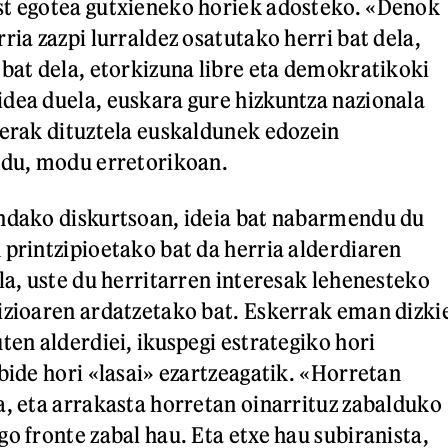
st egotea gutxieneko horiek adosteko. «Denok
ria zazpi lurraldez osatutako herri bat dela,
 bat dela, etorkizuna libre eta demokratikoki
dea duela, euskara gure hizkuntza nazionala
berak dituztela euskaldunek edozein
 du, modu erretorikoan.
indako diskurtsoan, ideia bat nabarmendu du
 printzipioetako bat da herria alderdiaren
la, uste du herritarren interesak lehenesteko
izioaren ardatzetako bat. Eskerrak eman dizki
ten alderdiei, ikuspegi estrategiko hori
bide hori «lasai» ezartzeagatik. «Horretan
a, eta arrakasta horretan oinarrituz zabalduko
o fronte zabal hau. Eta etxe hau subiranista,