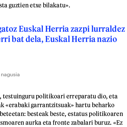
ista guztien etxe bilakatu».
atoz Euskal Herria zazpi lurraldez
rri bat dela, Euskal Herria nazio
i nagusia
 testuinguru politikoari erreparatu dio, eta
oak «erabaki garrantzitsuak» hartu beharko
abeteetan: besteak beste, estatus politikoaren
ismoaren aurka eta fronte zabalari buruz. «Ez