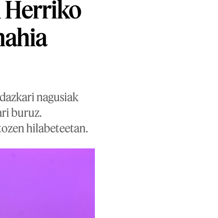
 Herriko
nahia
idazkari nagusiak
ri buruz.
tozen hilabeteetan.