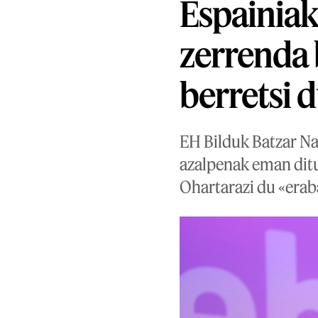
Espainiak
zerrenda 
berretsi 
EH Bilduk Batzar Naz
azalpenak eman ditu
Ohartarazi du «erab