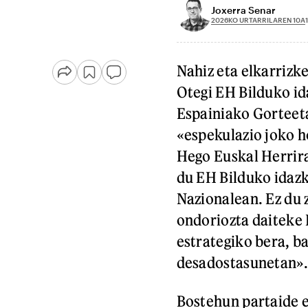
Joxerra Senar
2026KO URTARRILAREN 10A
Nahiz eta elkarrizk
Otegi EH Bilduko id
Espainiako Gorteeta
«espekulazio joko h
Hego Euskal Herrir
du EH Bilduko idazk
Nazionalean. Ez du 
ondoriozta daiteke 
estrategiko bera, b
desadostasunetan».
Bostehun partaide e