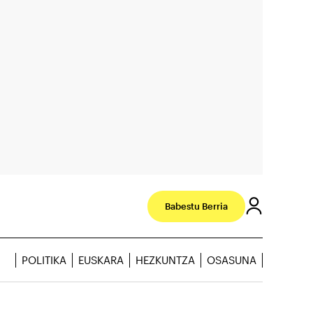
Babestu Berria
POLITIKA
EUSKARA
HEZKUNTZA
OSASUNA