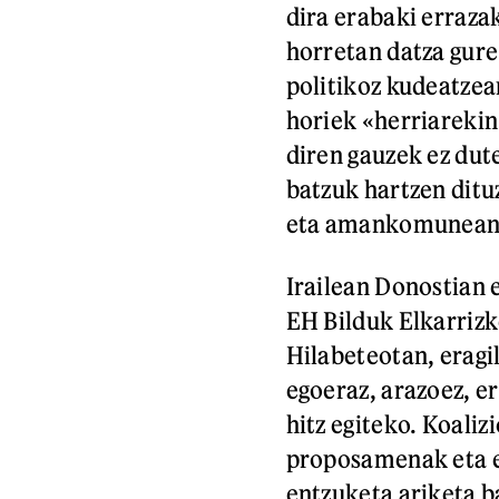
dira erabaki erraza
horretan datza gure
politikoz kudeatzean
horiek «herriarekin
diren gauzek ez dut
batzuk hartzen ditu
eta amankomunean, 
Irailean Donostian 
EH Bilduk Elkarrizk
Hilabeteotan, eragi
egoeraz, arazoez, e
hitz egiteko. Koali
proposamenak eta ek
entzuketa ariketa b