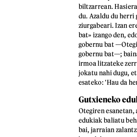
biltzarrean. Hasier
du. Azaldu du herri 
ziurgabeari. Izan er
bat» izango den, ed
gobernu bat —Otegir
gobernu bat—; baina
irmoa litzateke zer
jokatu nahi dugu, et
esateko: 'Hau da he
Gutxieneko edu
Otegiren esanetan,
edukiak baliatu beh
bai, jarraian zalantz