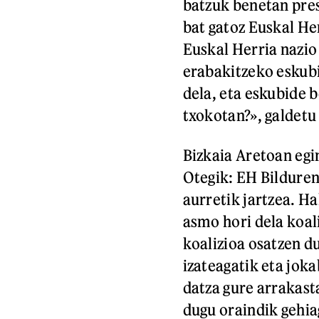
batzuk benetan pre
bat gatoz Euskal Her
Euskal Herria nazio
erabakitzeko eskubi
dela, eta eskubide 
txokotan?», galdetu
Bizkaia Aretoan eg
Otegik: EH Bilduren
aurretik jartzea. Ha
asmo hori dela koal
koalizioa osatzen du
izateagatik eta joka
datza gure arrakast
dugu oraindik gehiag