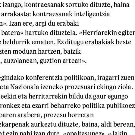
k izango, kontraesanak sortuko dituzte, baina
 arrakasta: kontraesanak inteligentzia
». Izan ere, argi du erabaki
 batera» hartuko dituztela. «Herriarekin egite
e beldurrik ematen. Ez ditugu erabakiak beste
zten moduan hartzen, baizik
auzolanean, guztion artean».
egindako konferentzia politikoan, iragarri zuen
eta Nazionala
izeneko prozesuari ekingo ziola.
leekin eta herritarrekin bildu da gaur egungo
rronkez eta ezarri beharreko politika publikoez
zioaren arabera, prozesu horretan
arpenak aurkeztu dituzte, baina, aldi berean
at egin nahi izan dute, «apaltasunez». «Jakin