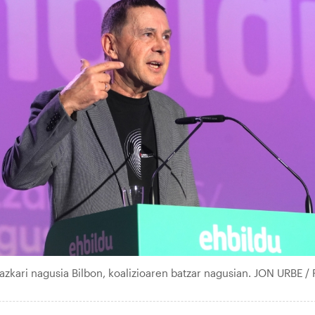
azkari nagusia Bilbon, koalizioaren batzar nagusian. JON URBE /