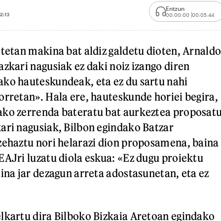
Entzun
12:13
00:00:00
00:05:44
etetan makina bat aldiz galdetu dioten, Arnald
azkari nagusiak ez daki noiz izango diren
ko hauteskundeak, eta ez du sartu nahi
orretan». Hala ere, hauteskunde horiei begira,
ako zerrenda bateratu bat aurkeztea proposat
ari nagusiak, Bilbon egindako Batzar
zehaztu nori helarazi dion proposamena, baina
EAJri luzatu diola eskua: «Ez dugu proiektu
aina jar dezagun arreta adostasunetan, eta ez
lkartu dira Bilboko Bizkaia Aretoan egindako