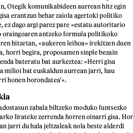
an, Otegik komunikabideen aurrean hitz egin
gisa erantzun behar zaiola agertoki politiko
e, ez dago argi parez pare «estatu autoritario
o oraingoaren antzeko formula politikoko
en hitzetan, «aukeren leihoa» irekitzen duen
, horri begira, proposamen sinple bezain
renda bateratu bat aurkeztea: «Herri gisa
a milioi bat euskaldun aurrean jarri, hau
rri honen borondatea'».
kia
 adostasun zabala biltzeko moduko funtsezko
arko lirateke zerrenda horren oinarri gisa. Hor
an jarri du hala jeltzaleak nola beste alderdi