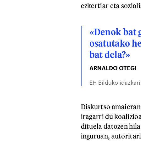
ezkertiar eta sozial
«Denok bat g
osatutako he
bat dela?»
ARNALDO OTEGI
EH Bilduko idazkar
Diskurtso amaieran,
iragarri du koalizi
dituela datozen hil
inguruan, autoritar