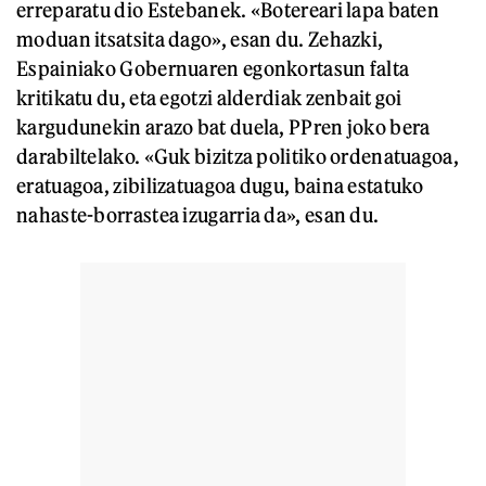
erreparatu dio Estebanek. «Botereari lapa baten
moduan itsatsita dago», esan du. Zehazki,
Espainiako Gobernuaren egonkortasun falta
kritikatu du, eta egotzi alderdiak zenbait goi
kargudunekin arazo bat duela, PPren joko bera
darabiltelako. «Guk bizitza politiko ordenatuagoa,
eratuagoa, zibilizatuagoa dugu, baina estatuko
nahaste-borrastea izugarria da», esan du.