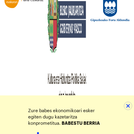
Zure babes ekonomikoari esker
egiten dugu kazetaritza
konprometitua.
BABESTU BERRIA