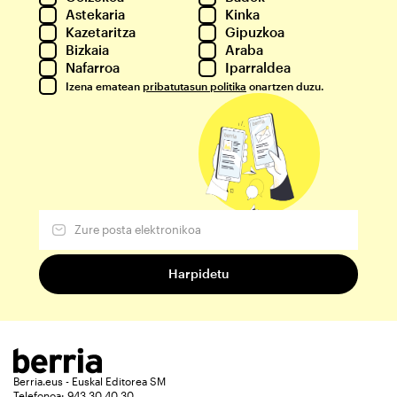
Astekaria
Kinka
Kazetaritza
Gipuzkoa
Bizkaia
Araba
Nafarroa
Iparraldea
Izena ematean
pribatutasun politika
onartzen duzu.
Berria.eus - Euskal Editorea SM
Telefonoa: 943 30 40 30