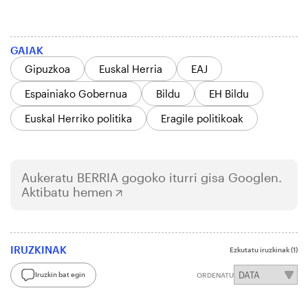
GAIAK
Gipuzkoa
Euskal Herria
EAJ
Espainiako Gobernua
Bildu
EH Bildu
Euskal Herriko politika
Eragile politikoak
Aukeratu
BERRIA
gogoko iturri gisa Googlen.
Aktibatu hemen
IRUZKINAK
Ezkutatu iruzkinak
(1)
Iruzkin bat egin
ORDENATU