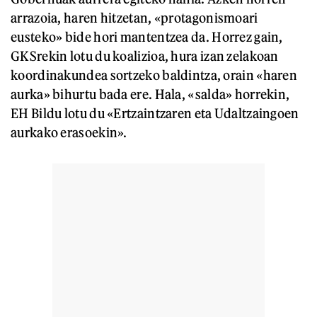
arrazoia, haren hitzetan, «protagonismoari
eusteko» bide hori mantentzea da. Horrez gain,
GKSrekin lotu du koalizioa, hura izan zelakoan
koordinakundea sortzeko baldintza, orain «haren
aurka» bihurtu bada ere. Hala, «salda» horrekin,
EH Bildu lotu du «Ertzaintzaren eta Udaltzaingoen
aurkako erasoekin».