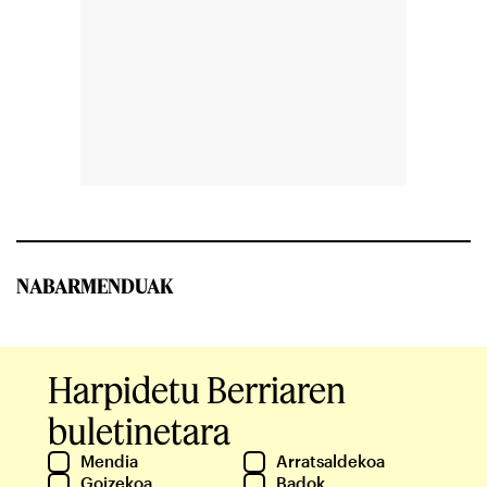
NABARMENDUAK
Harpidetu Berriaren
buletinetara
Mendia
Arratsaldekoa
Goizekoa
Badok