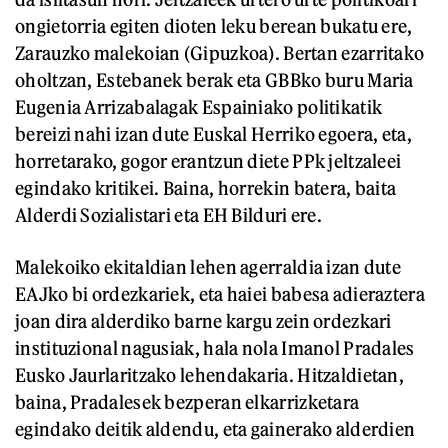
ongietorria egiten dioten leku berean bukatu ere,
Zarauzko malekoian (Gipuzkoa). Bertan ezarritako
oholtzan, Estebanek berak eta GBBko buru Maria
Eugenia Arrizabalagak Espainiako politikatik
bereizi nahi izan dute Euskal Herriko egoera, eta,
horretarako, gogor erantzun diete PPk jeltzaleei
egindako kritikei. Baina, horrekin batera, baita
Alderdi Sozialistari eta EH Bilduri ere.
Malekoiko ekitaldian lehen agerraldia izan dute
EAJko bi ordezkariek, eta haiei babesa adieraztera
joan dira alderdiko barne kargu zein ordezkari
instituzional nagusiak, hala nola Imanol Pradales
Eusko Jaurlaritzako lehendakaria. Hitzaldietan,
baina, Pradalesek bezperan elkarrizketara
egindako deitik aldendu, eta gainerako alderdien