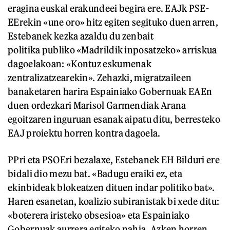
eragina euskal erakundeei begira ere. EAJk PSE-
EErekin «une oro» hitz egiten segituko duen arren,
Estebanek kezka azaldu du zenbait
politika publiko «Madrildik inposatzeko» arriskua
dagoelakoan: «Kontuz eskumenak
zentralizatzearekin». Zehazki, migratzaileen
banaketaren harira Espainiako Gobernuak EAEn
duen ordezkari Marisol Garmendiak Arana
egoitzaren inguruan esanak aipatu ditu, berresteko
EAJ proiektu horren kontra dagoela.
PPri eta PSOEri bezalaxe, Estebanek EH Bilduri ere
bidali dio mezu bat. «Badugu eraiki ez, eta
ekinbideak blokeatzen dituen indar politiko bat».
Haren esanetan, koalizio subiranistak bi xede ditu:
«boterera iristeko obsesioa» eta Espainiako
Gobernuak aurrera egiteko nahia. Azken horren