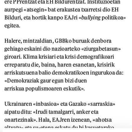
ere PPrentzat eta EH Bildurentzat. Instituzioetan
aurpegi «atsegin» bat erakustea txarretsi dio EH
Bilduri, eta hortik kanpo EAJri «
bullying
politikoa»
egitea.
Halere, mintzaldian, GBBko buruak denbora
gehiago eskaini dio nazioarteko «ziurgabetasun»
giroari. Klima krisiari eta krisi demografikoari
erreparatu die, baina, haren esanetan, krisirik
arriskutsuena balio demokratikoen ingurukoa da:
«Demokraziak gaur egun bizi duen
arriskua populismoaren eskutik».
Ukrainaren «inbasioa» eta Gazako «sarraskia»
aipatu ditu: «Irudi tamalgarri, anker eta
onartezinak». Hala, EAJren izenean, «ahotsa
altxatu» eta su-etena eskatu du bi kasuetarako.