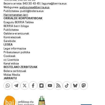
Bezero arreta: 943 30 43 45 | laguna@berria.eus
Webgunea:
webgunea@berria.eus
Publizitatea:
publi@bidera.eus
Harremanetan jarri
ORRIALDE KORPORATIBOAK
Ezagutu BERRIA Taldea
BERRIA berri bloga
Publizitatea
Galdera-erantzunak
Kontratazioak
Sarebide
LEGEA
Lege informazioa
Pribatutasun politika
Cookieak
cc Lizentzia
Kanal etikoa
BESTELAKO ZERBITZUAK
Bidera zerbitzuak
Midas Media
JARRAITU