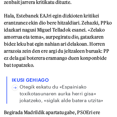
zenbait jarrera kritikatu dituzte.
Hala, Estebanek EAJri egin dizkioten kritikei
erantzunez ekin dio bere hitzaldiari. Zehazki, PPko
idazkari nagusi Miguel Telladok esanei. «Zelako
amorrua eta tema», aurpegiratu dio, gatazkaren
bidez leku bat egin nahian ari delakoan. Horren
arrazoia zein den ere argi du jeltzaleen buruak: PP
ez dela gai boterera eramango duen konponbide
bat topatzeko.
IKUSI GEHIAGO
Otegik eskatu du «Espainiako
toxikotasunaren aurka herri gisa»
jokatzeko, «siglak alde batera utzita»
Begirada Madrildik apartatu gabe, PSOEri ere