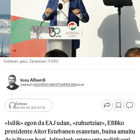
Esteban, gaur, Zarautzen. FOKU
Iosu Alberdi
2025EKO ABUZTUAREN 29A
ZARAUTZ
21:10
Entzun
00:00:00
00:07:15
«Isilik» egon da EAJ udan, «zuhurtziaz», EBBko
presidente Aitor Estebanen esanetan, baina amaitu
da isiltasun hori. Jeltzaleek urtero urte politikoari