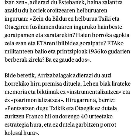
izan zen», adierazi du Estebanek, baina zalantza
azaldu du horiek oroitzearen helburuaren
inguruan: «Zein da Bilduren helburua Txiki eta
Otaegiren fusilamenduaren inguruko hainbeste
goraipamen eta zaratarekin? Haien borroka egokia
zela esan eta ETAren ibilbidea goraipatu? ETAko
militanteen balio eta printzipioak 1936ko gudarien
berberak zirela? Ba ez gaude ados».
Bide beretik, Arrizabalagak adierazi du auzi
horrekiko hiru premisa dituela. Lehen biak lirateke
memoria eta biktimak ez «instrumentalizatzea» eta
ez «patrimonializatzea». Hirugarrena, berriz:
«Pentsatzen dugu Txikik eta Otaegik ez dutela
zuritzen Franco hil ondorengo 40 urteetako
estrategia hura, eta ez dutela garbitzen porrot
kolosal hura».