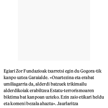
Egiari Zor Fundazioak txarretsi egin du Gogora-tik
kanpo uztea Garaialde. «Onartezina eta erabat
umiliagarria da, alderdi batzuek trikimailu
alderdikoiak erabiltzea Estatu-terrorismoaren
biktima bat kanpoan uzteko. Ezin zaio etikari heldu
eta komeni bezala ahaztu». Jaurlaritza