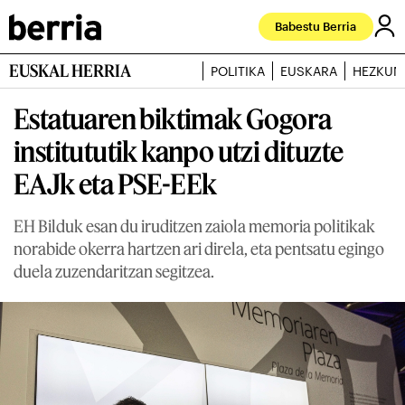
Babestu Berria
EUSKAL HERRIA
POLITIKA
EUSKARA
HEZKUN
Estatuaren biktimak Gogora
institututik kanpo utzi dituzte
EAJk eta PSE-EEk
EH Bilduk esan du iruditzen zaiola memoria politikak
norabide okerra hartzen ari direla, eta pentsatu egingo
duela zuzendaritzan segitzea.