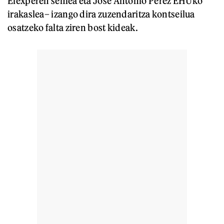
Elexperen semea eta Jose Antonio Perez EHUko
irakaslea– izango dira zuzendaritza kontseilua
osatzeko falta ziren bost kideak.