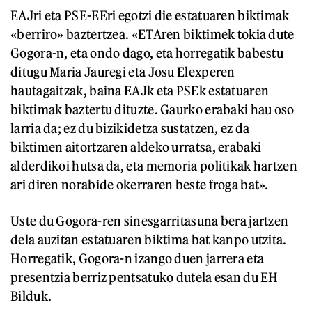
EAJri eta PSE-EEri egotzi die estatuaren biktimak
«berriro» baztertzea. «ETAren biktimek tokia dute
Gogora-n, eta ondo dago, eta horregatik babestu
ditugu Maria Jauregi eta Josu Elexperen
hautagaitzak, baina EAJk eta PSEk estatuaren
biktimak baztertu dituzte. Gaurko erabaki hau oso
larria da; ez du bizikidetza sustatzen, ez da
biktimen aitortzaren aldeko urratsa, erabaki
alderdikoi hutsa da, eta memoria politikak hartzen
ari diren norabide okerraren beste froga bat».
Uste du Gogora-ren sinesgarritasuna bera jartzen
dela auzitan estatuaren biktima bat kanpo utzita.
Horregatik, Gogora-n izango duen jarrera eta
presentzia berriz pentsatuko dutela esan du EH
Bilduk.