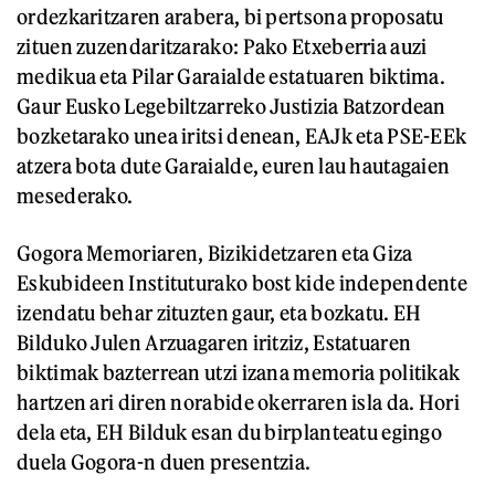
ordezkaritzaren arabera, bi pertsona proposatu
zituen zuzendaritzarako: Pako Etxeberria auzi
medikua eta Pilar Garaialde estatuaren biktima.
Gaur Eusko Legebiltzarreko Justizia Batzordean
bozketarako unea iritsi denean, EAJk eta PSE-EEk
atzera bota dute Garaialde, euren lau hautagaien
mesederako.
Gogora Memoriaren, Bizikidetzaren eta Giza
Eskubideen Instituturako bost kide independente
izendatu behar zituzten gaur, eta bozkatu. EH
Bilduko Julen Arzuagaren iritziz, Estatuaren
biktimak bazterrean utzi izana memoria politikak
hartzen ari diren norabide okerraren isla da. Hori
dela eta, EH Bilduk esan du birplanteatu egingo
duela Gogora-n duen presentzia.