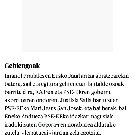
Gehiengoak
Imanol Pradalesen Eusko Jaurlaritza abiatzearekin
batera, sail eta egitura gehienetan lantalde osoak
berritu dira, EAJren eta PSE-EEren gobernu
akordioaren ondoren. Justizia Saila hartu zuen
PSE-EEko Mari Jesus San Josek, eta bai berak, bai
Eneko Andueza PSE-EEko idazkari nagusiak
iradoki zuten
Gogora
-ren norabidea aldatuko
zutela, «lerratuegi» jardun zela egotzita.