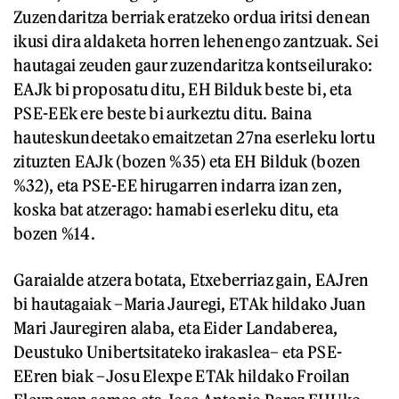
Zuzendaritza berriak eratzeko ordua iritsi denean
ikusi dira aldaketa horren lehenengo zantzuak. Sei
hautagai zeuden gaur zuzendaritza kontseilurako:
EAJk bi proposatu ditu, EH Bilduk beste bi, eta
PSE-EEk ere beste bi aurkeztu ditu. Baina
hauteskundeetako emaitzetan 27na eserleku lortu
zituzten EAJk (bozen %35) eta EH Bilduk (bozen
%32), eta PSE-EE hirugarren indarra izan zen,
koska bat atzerago: hamabi eserleku ditu, eta
bozen %14.
Garaialde atzera botata, Etxeberriaz gain, EAJren
bi hautagaiak –Maria Jauregi, ETAk hildako Juan
Mari Jauregiren alaba, eta Eider Landaberea,
Deustuko Unibertsitateko irakaslea– eta PSE-
EEren biak –Josu Elexpe ETAk hildako Froilan