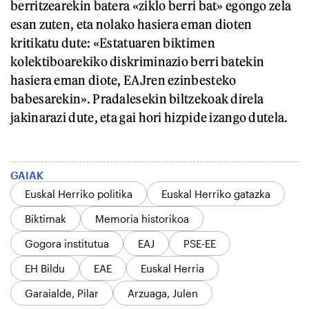
berritzearekin batera «ziklo berri bat» egongo zela
esan zuten, eta nolako hasiera eman dioten
kritikatu dute: «Estatuaren biktimen
kolektiboarekiko diskriminazio berri batekin
hasiera eman diote, EAJren ezinbesteko
babesarekin». Pradalesekin biltzekoak direla
jakinarazi dute, eta gai hori hizpide izango dutela.
GAIAK
Euskal Herriko politika
Euskal Herriko gatazka
Biktimak
Memoria historikoa
Gogora institutua
EAJ
PSE-EE
EH Bildu
EAE
Euskal Herria
Garaialde, Pilar
Arzuaga, Julen