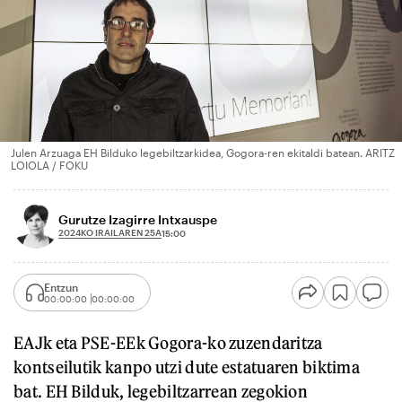
Julen Arzuaga EH Bilduko legebiltzarkidea, Gogora-ren ekitaldi batean. ARITZ
LOIOLA / FOKU
Gurutze Izagirre Intxauspe
2024KO IRAILAREN 25A
15:00
Entzun
00:00:00
00:00:00
EAJk eta PSE-EEk Gogora-ko zuzendaritza
kontseilutik kanpo utzi dute estatuaren biktima
bat. EH Bilduk, legebiltzarrean zegokion