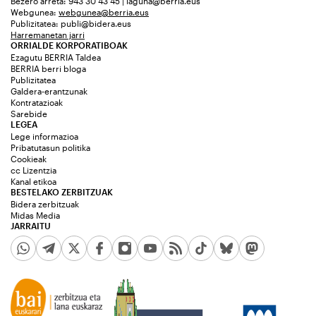
Bezero arreta: 943 30 43 45 | laguna@berria.eus
Webgunea:
webgunea@berria.eus
Publizitatea:
publi@bidera.eus
Harremanetan jarri
ORRIALDE KORPORATIBOAK
Ezagutu BERRIA Taldea
BERRIA berri bloga
Publizitatea
Galdera-erantzunak
Kontratazioak
Sarebide
LEGEA
Lege informazioa
Pribatutasun politika
Cookieak
cc Lizentzia
Kanal etikoa
BESTELAKO ZERBITZUAK
Bidera zerbitzuak
Midas Media
JARRAITU