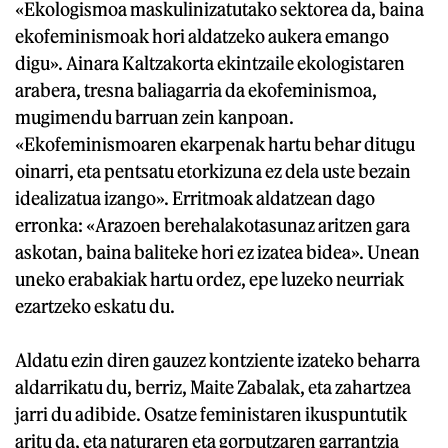
«Ekologismoa maskulinizatutako sektorea da, baina
ekofeminismoak hori aldatzeko aukera emango
digu». Ainara Kaltzakorta ekintzaile ekologistaren
arabera, tresna baliagarria da ekofeminismoa,
mugimendu barruan zein kanpoan.
«Ekofeminismoaren ekarpenak hartu behar ditugu
oinarri, eta pentsatu etorkizuna ez dela uste bezain
idealizatua izango». Erritmoak aldatzean dago
erronka: «Arazoen berehalakotasunaz aritzen gara
askotan, baina baliteke hori ez izatea bidea». Unean
uneko erabakiak hartu ordez, epe luzeko neurriak
ezartzeko eskatu du.
Aldatu ezin diren gauzez kontziente izateko beharra
aldarrikatu du, berriz, Maite Zabalak, eta zahartzea
jarri du adibide. Osatze feministaren ikuspuntutik
aritu da, eta naturaren eta gorputzaren garrantzia