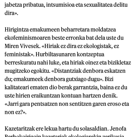
jabetza pribatua, intsumisioa eta sexualitatea delitu
dira».
Hirigintza emakumeen beharretara moldatzea
ekofeminismoaren beste erronka bat dela uste du
Miren Vivesek. «Hiriak ez dira ez ekologistak, ez
feministak». Hurbiltasunaren kontzeptua
berreskuratu nahi luke, eta hiriak oinez eta bizikletaz
mugitzeko egokitu. «Distantziak denbora eskatzen
du; emakumeek denbora gutxiago dugu». Bizi
kalitateari ematen dio berak garrantzia, baina ez du
uste hirien eraikuntzan kontuan hartzen denik.
«Jarri gara pentsatzen non sentitzen garen eroso eta
non ez?».
Kazetaritzak ere lekua hartu du solasaldian. Jenofa
Berhokoirigoin kazetariak ekologiarekin zerikusia