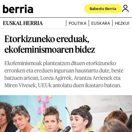
Babestu Berria
EUSKAL HERRIA
POLITIKA
EUSKARA
HEZKUN
Etorkizuneko ereduak,
ekofeminismoaren bidez
Ekofeminismoak planteatzen dituen etorkizuneko
erronken eta ereduen inguruan hausnartu dute, beste
batzuen artean, Lorea Agirrek, Arantza Arrienek eta
Miren Vivesek, UEUk antolatu duen ikastaro batean.