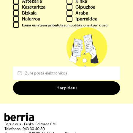
Astekaria
Kinka
Kazetaritza
Gipuzkoa
Bizkaia
Araba
Nafarroa
Iparraldea
Izena ematean
pribatutasun politika
onartzen duzu.
Berria.eus - Euskal Editorea SM
Telefonoa: 943 30 40 30