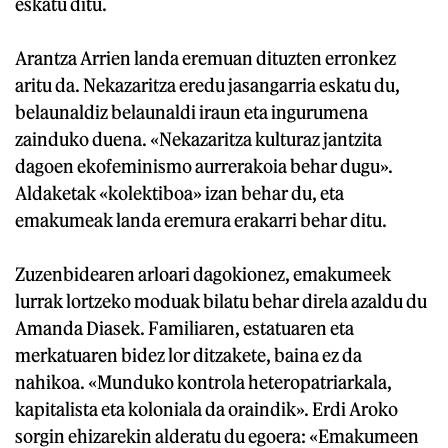
eskatu ditu.
Arantza Arrien landa eremuan dituzten erronkez
aritu da. Nekazaritza eredu jasangarria eskatu du,
belaunaldiz belaunaldi iraun eta ingurumena
zainduko duena. «Nekazaritza kulturaz jantzita
dagoen ekofeminismo aurrerakoia behar dugu».
Aldaketak «kolektiboa» izan behar du, eta
emakumeak landa eremura erakarri behar ditu.
Zuzenbidearen arloari dagokionez, emakumeek
lurrak lortzeko moduak bilatu behar direla azaldu du
Amanda Diasek. Familiaren, estatuaren eta
merkatuaren bidez lor ditzakete, baina ez da
nahikoa. «Munduko kontrola heteropatriarkala,
kapitalista eta koloniala da oraindik». Erdi Aroko
sorgin ehizarekin alderatu du egoera: «Emakumeen