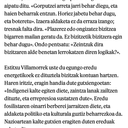
aipatu ditu. «Gorputzei arreta jarri behar diegu, eta
haien beharrak entzun. Horiez jabetu behar dugu,
eta boteretu». Izaera aldaketa ez da erraza izango;
tresnak falta dira. «Plazerez edo ongizatez bizitzea
bigarren mailan geratu da. Ez bizitzetik bizitzera egin
behar dugu». Ondo pentsatu: «Zeintzuk dira
bizitzaren alde benetan lerrokatzen diren logikak?».
Estitxu Villamorrek uste du egungo eredu
energetikoek ez dituztela bizitzak kontuan hartzen.
Haren iritziz, eragin handia dute gutxiengoetan:
«Indigenei kalte egiten diete, zaintza lanak zailtzen
dituzte, eta errepresioa sustatzen dute». Eredu
fosilistaren oinarri berberei jarraitzen diete, eta
aldaketa politiko eta kulturala guztiz beharrezkoa da.
Nazioartean kalte gutxien eragiten duten ereduak