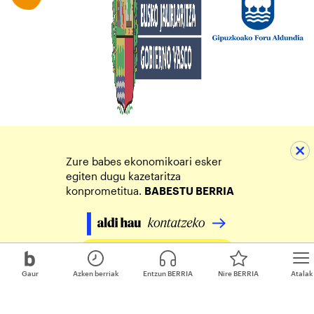
Zure babes ekonomikoari esker
egiten dugu kazetaritza
konprometitua.
BABESTU BERRIA
Egin zure ekarpena
Gaur
Azken berriak
Entzun BERRIA
Nire BERRIA
Atalak