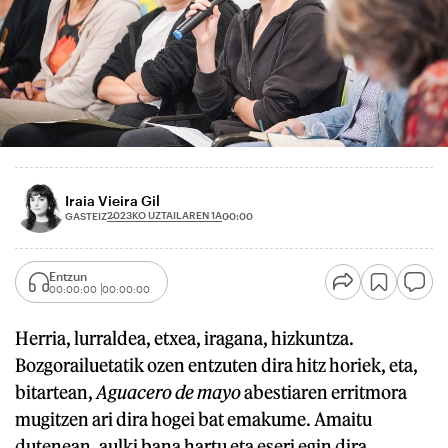
Iraia Vieira Gil
2023KO UZTAILAREN 1A
GASTEIZ
00:00
Entzun
00:00:00
00:00:00
Herria, lurraldea, etxea, iragana, hizkuntza.
Bozgorailuetatik ozen entzuten dira hitz horiek, eta,
bitartean,
Aguacero de mayo
abestiaren erritmora
mugitzen ari dira hogei bat emakume. Amaitu
dutenean, aulki bana hartu eta eseri egin dira.