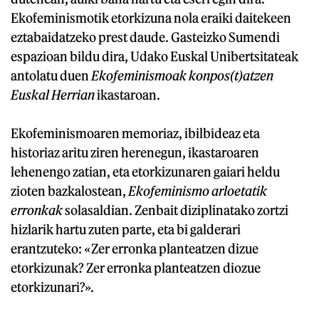
Ekofeminismotik etorkizuna nola eraiki daitekeen
eztabaidatzeko prest daude. Gasteizko Sumendi
espazioan bildu dira, Udako Euskal Unibertsitateak
antolatu duen
Ekofeminismoak konpos(t)atzen
Euskal Herrian
ikastaroan.
Ekofeminismoaren memoriaz, ibilbideaz eta
historiaz aritu ziren herenegun, ikastaroaren
lehenengo zatian, eta etorkizunaren gaiari heldu
zioten bazkalostean,
Ekofeminismo arloetatik
erronkak
solasaldian. Zenbait diziplinatako zortzi
hizlarik hartu zuten parte, eta bi galderari
erantzuteko: «Zer erronka planteatzen dizue
etorkizunak? Zer erronka planteatzen diozue
etorkizunari?».