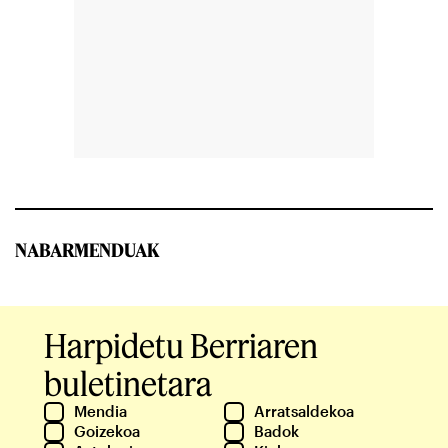
NABARMENDUAK
Harpidetu Berriaren
buletinetara
Mendia
Arratsaldekoa
Goizekoa
Badok