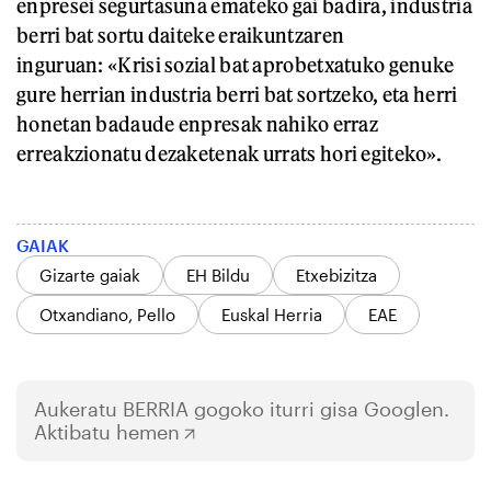
enpresei segurtasuna emateko gai badira, industria
berri bat sortu daiteke eraikuntzaren
inguruan: «Krisi sozial bat aprobetxatuko genuke
gure herrian industria berri bat sortzeko, eta herri
honetan badaude enpresak nahiko erraz
erreakzionatu dezaketenak urrats hori egiteko».
GAIAK
Gizarte gaiak
EH Bildu
Etxebizitza
Otxandiano, Pello
Euskal Herria
EAE
Aukeratu
BERRIA
gogoko iturri gisa Googlen.
Aktibatu hemen