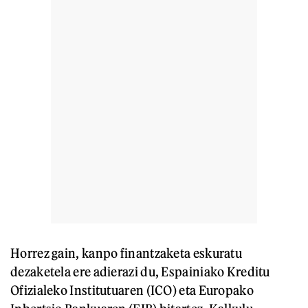
Horrez gain, kanpo finantzaketa eskuratu
dezaketela ere adierazi du, Espainiako Kreditu
Ofizialeko Institutuaren (ICO) eta Europako