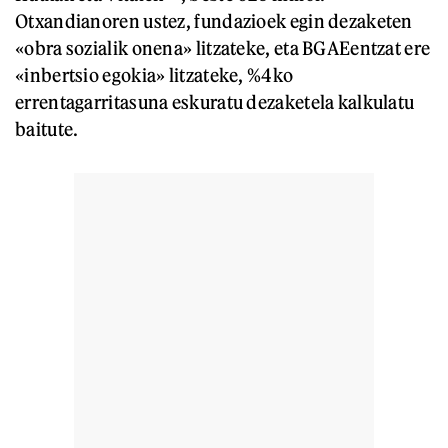
Otxandianoren ustez, fundazioek egin dezaketen
«obra sozialik onena» litzateke, eta BGAEentzat ere
«inbertsio egokia» litzateke, %4ko
errentagarritasuna eskuratu dezaketela kalkulatu
baitute.