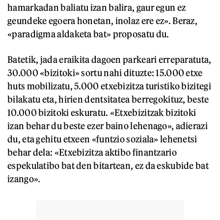
hamarkadan baliatu izan balira, gaur egun ez
geundeke egoera honetan, inolaz ere ez». Beraz,
«paradigma aldaketa bat» proposatu du.
Batetik, jada eraikita dagoen parkeari erreparatuta,
30.000 «bizitoki» sortu nahi dituzte: 15.000 etxe
huts mobilizatu, 5.000 etxebizitza turistiko bizitegi
bilakatu eta, hirien dentsitatea berregokituz, beste
10.000 bizitoki eskuratu. «Etxebizitzak bizitoki
izan behar du beste ezer baino lehenago», adierazi
du, eta gehitu etxeen «funtzio soziala» lehenetsi
behar dela: «Etxebizitza aktibo finantzario
espekulatibo bat den bitartean, ez da eskubide bat
izango».