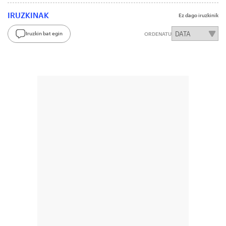
IRUZKINAK
Ez dago iruzkinik
Iruzkin bat egin
ORDENATU