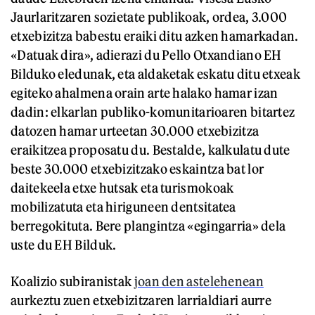
Jaurlaritzaren sozietate publikoak, ordea, 3.000
etxebizitza babestu eraiki ditu azken hamarkadan.
«Datuak dira», adierazi du Pello Otxandiano EH
Bilduko eledunak, eta aldaketak eskatu ditu etxeak
egiteko ahalmena orain arte halako hamar izan
dadin: elkarlan publiko-komunitarioaren bitartez
datozen hamar urteetan 30.000 etxebizitza
eraikitzea proposatu du. Bestalde, kalkulatu dute
beste 30.000 etxebizitzako eskaintza bat lor
daitekeela etxe hutsak eta turismokoak
mobilizatuta eta hiriguneen dentsitatea
berregokituta. Bere plangintza «egingarria» dela
uste du EH Bilduk.
Koalizio subiranistak
joan den astelehenean
aurkeztu zuen etxebizitzaren larrialdiari aurre