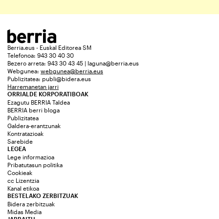
Berria.eus - Euskal Editorea SM
Telefonoa: 943 30 40 30
Bezero arreta: 943 30 43 45 | laguna@berria.eus
Webgunea:
webgunea@berria.eus
Publizitatea:
publi@bidera.eus
Harremanetan jarri
ORRIALDE KORPORATIBOAK
Ezagutu BERRIA Taldea
BERRIA berri bloga
Publizitatea
Galdera-erantzunak
Kontratazioak
Sarebide
LEGEA
Lege informazioa
Pribatutasun politika
Cookieak
cc Lizentzia
Kanal etikoa
BESTELAKO ZERBITZUAK
Bidera zerbitzuak
Midas Media
JARRAITU