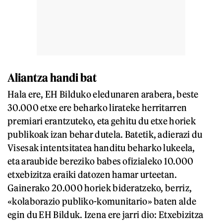
Aliantza handi bat
Hala ere, EH Bilduko eledunaren arabera, beste
30.000 etxe ere beharko lirateke herritarren
premiari erantzuteko, eta gehitu du etxe horiek
publikoak izan behar dutela. Batetik, adierazi du
Visesak intentsitatea handitu beharko lukeela,
eta araubide bereziko babes ofizialeko 10.000
etxebizitza eraiki datozen hamar urteetan.
Gainerako 20.000 horiek bideratzeko, berriz,
«kolaborazio publiko-komunitario» baten alde
egin du EH Bilduk. Izena ere jarri dio: Etxebizitza