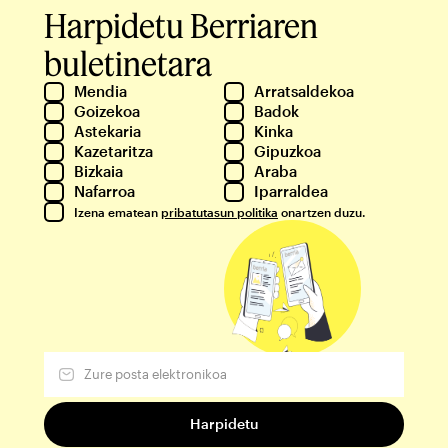
Harpidetu Berriaren
buletinetara
Mendia
Arratsaldekoa
Goizekoa
Badok
Astekaria
Kinka
Kazetaritza
Gipuzkoa
Bizkaia
Araba
Nafarroa
Iparraldea
Izena ematean
pribatutasun politika
onartzen duzu.