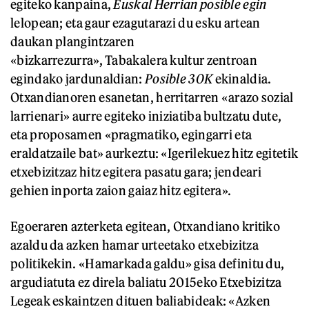
egiteko kanpaina,
Euskal Herrian posible egin
lelopean; eta gaur ezagutarazi du esku artean
daukan plangintzaren
«bizkarrezurra», Tabakalera kultur zentroan
egindako jardunaldian:
Posible 30K
ekinaldia.
Otxandianoren esanetan, herritarren «arazo sozial
larrienari» aurre egiteko iniziatiba bultzatu dute,
eta proposamen «pragmatiko, egingarri eta
eraldatzaile bat» aurkeztu: «Igerilekuez hitz egitetik
etxebizitzaz hitz egitera pasatu gara; jendeari
gehien inporta zaion gaiaz hitz egitera».
Egoeraren azterketa egitean, Otxandiano kritiko
azaldu da azken hamar urteetako etxebizitza
politikekin. «Hamarkada galdu» gisa definitu du,
argudiatuta ez direla baliatu 2015eko Etxebizitza
Legeak eskaintzen dituen baliabideak: «Azken