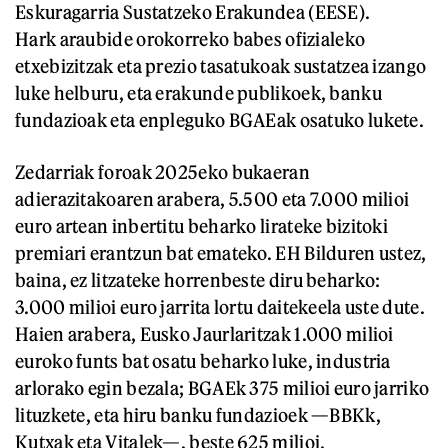
Eskuragarria Sustatzeko Erakundea (EESE).
Hark araubide orokorreko babes ofizialeko
etxebizitzak eta prezio tasatukoak sustatzea izango
luke helburu, eta erakunde publikoek, banku
fundazioak eta enpleguko BGAEak osatuko lukete.
Zedarriak foroak 2025eko bukaeran
adierazitakoaren arabera, 5.500 eta 7.000 milioi
euro artean inbertitu beharko lirateke bizitoki
premiari erantzun bat emateko. EH Bilduren ustez,
baina, ez litzateke horrenbeste diru beharko:
3.000 milioi euro jarrita lortu daitekeela uste dute.
Haien arabera, Eusko Jaurlaritzak 1.000 milioi
euroko funts bat osatu beharko luke, industria
arlorako egin bezala; BGAEk 375 milioi euro jarriko
lituzkete, eta hiru banku fundazioek —BBKk,
Kutxak eta Vitalek—, beste 625 milioi.