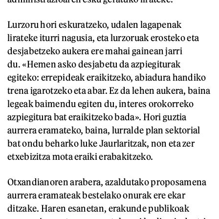
Lurzoru hori eskuratzeko, udalen lagapenak
lirateke iturri nagusia, eta lurzoruak erosteko eta
desjabetzeko aukera ere mahai gainean jarri
du. «Hemen asko desjabetu da azpiegiturak
egiteko: errepideak eraikitzeko, abiadura handiko
trena igarotzeko eta abar. Ez da lehen aukera, baina
legeak baimendu egiten du, interes orokorreko
azpiegitura bat eraikitzeko bada». Hori guztia
aurrera eramateko, baina, lurralde plan sektorial
bat ondu beharko luke Jaurlaritzak, non eta zer
etxebizitza mota eraiki erabakitzeko.
Otxandianoren arabera, azaldutako proposamena
aurrera eramateak bestelako onurak ere ekar
ditzake. Haren esanetan, erakunde publikoak