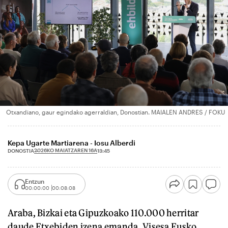
Otxandiano, gaur egindako agerraldian, Donostian. MAIALEN ANDRES / FOKU
Kepa Ugarte Martiarena - Iosu Alberdi
2026KO MAIATZAREN 16A
DONOSTIA
13:45
Entzun
00:00:00
00:08:08
Araba, Bizkai eta Gipuzkoako 110.000 herritar
daude Etxebiden izena emanda. Visesa Eusko