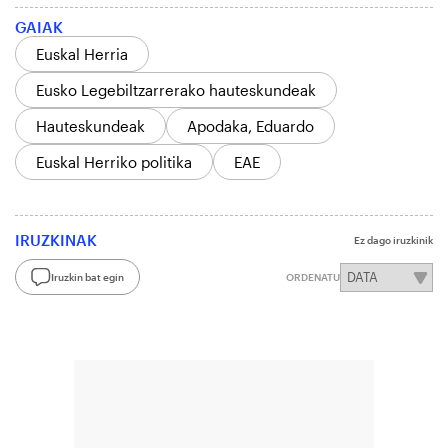
GAIAK
Euskal Herria
Eusko Legebiltzarrerako hauteskundeak
Hauteskundeak
Apodaka, Eduardo
Euskal Herriko politika
EAE
IRUZKINAK
Ez dago iruzkinik
Iruzkin bat egin
ORDENATU