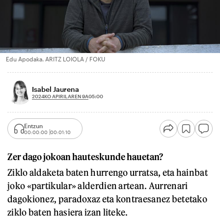
Edu Apodaka. ARITZ LOIOLA / FOKU
Isabel Jaurena
2024KO APIRILAREN 9A
05:00
Entzun
00:00:00
00:01:10
Zer dago jokoan hauteskunde hauetan?
Ziklo aldaketa baten hurrengo urratsa, eta hainbat
joko «partikular» alderdien artean. Aurrenari
dagokionez, paradoxaz eta kontraesanez betetako
ziklo baten hasiera izan liteke.