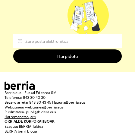
Berria.eus - Euskal Editorea SM
Telefonoa: 943 30 40 30
Bezero arreta: 943 30 43 45 | laguna@berria.eus
Webgunea:
webgunea@berria.eus
Publizitatea:
publi@bidera.eus
Harremanetan jarri
ORRIALDE KORPORATIBOAK
Ezagutu BERRIA Taldea
BERRIA berri bloga