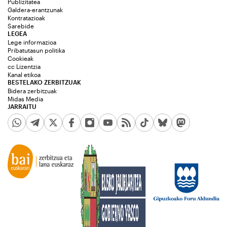
Publizitatea
Galdera-erantzunak
Kontratazioak
Sarebide
LEGEA
Lege informazioa
Pribatutasun politika
Cookieak
cc Lizentzia
Kanal etikoa
BESTELAKO ZERBITZUAK
Bidera zerbitzuak
Midas Media
JARRAITU