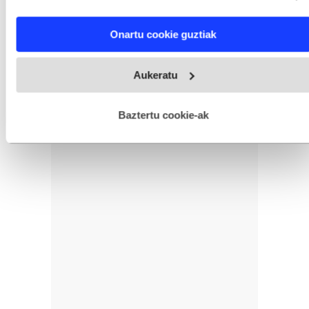
characteristics (fingerprinting)
Find out more about how your personal data is processed
Onartu cookie guztiak
and set your preferences in the
details section
.
Webgune honek cookie propioak eta hirugarrenen cookie-
Aukeratu
fitxategiak erabiltzen ditu. Zure esperientzia eta zerbitzuak
hobetzeko asmoz, cookie teknologiaz baliatzen gara. Ohar
hau onartuz gero, teknologia hori erabiltzeko baimen
esplizitua ematen diguzu.
Gehiago irakurri
Baztertu cookie-ak