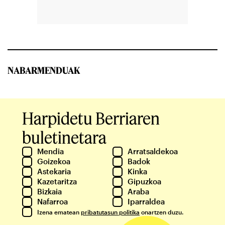
NABARMENDUAK
Harpidetu Berriaren
buletinetara
Mendia
Arratsaldekoa
Goizekoa
Badok
Astekaria
Kinka
Kazetaritza
Gipuzkoa
Bizkaia
Araba
Nafarroa
Iparraldea
Izena ematean
pribatutasun politika
onartzen duzu.