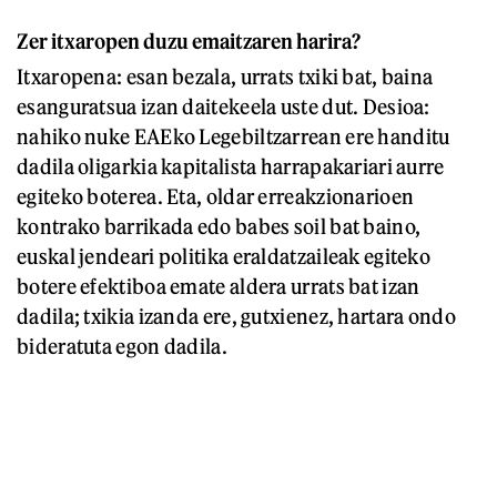
Zer itxaropen duzu emaitzaren harira?
Itxaropena: esan bezala, urrats txiki bat, baina
esanguratsua izan daitekeela uste dut. Desioa:
nahiko nuke EAEko Legebiltzarrean ere handitu
dadila oligarkia kapitalista harrapakariari aurre
egiteko boterea. Eta, oldar erreakzionarioen
kontrako barrikada edo babes soil bat baino,
euskal jendeari politika eraldatzaileak egiteko
botere efektiboa emate aldera urrats bat izan
dadila; txikia izanda ere, gutxienez, hartara ondo
bideratuta egon dadila.