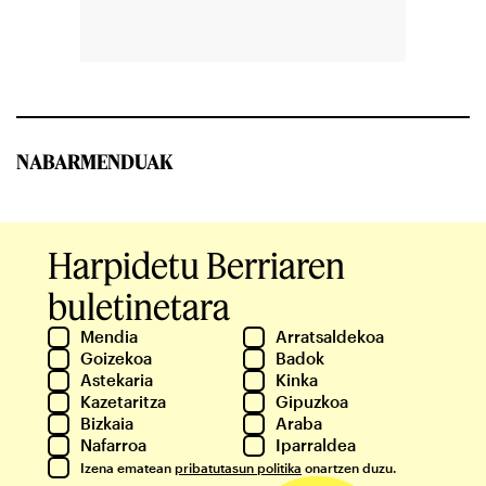
NABARMENDUAK
Harpidetu Berriaren
buletinetara
Mendia
Arratsaldekoa
Goizekoa
Badok
Astekaria
Kinka
Kazetaritza
Gipuzkoa
Bizkaia
Araba
Nafarroa
Iparraldea
Izena ematean
pribatutasun politika
onartzen duzu.