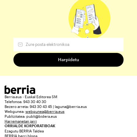
Berria.eus - Euskal Editorea SM
Telefonoa: 943 30 40 30
Bezero arreta: 943 30 43 45 | laguna@berria.eus
Webgunea:
webgunea@berria.eus
Publizitatea:
publi@bidera.eus
Harremanetan jarri
ORRIALDE KORPORATIBOAK
Ezagutu BERRIA Taldea
BERRIA berri bloga