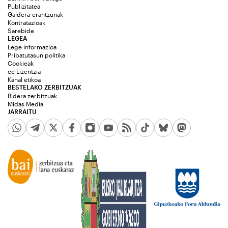
Publizitatea
Galdera-erantzunak
Kontratazioak
Sarebide
LEGEA
Lege informazioa
Pribatutasun politika
Cookieak
cc Lizentzia
Kanal etikoa
BESTELAKO ZERBITZUAK
Bidera zerbitzuak
Midas Media
JARRAITU