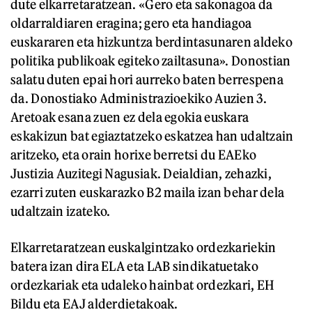
dute elkarretaratzean. «Gero eta sakonagoa da
oldarraldiaren eragina; gero eta handiagoa
euskararen eta hizkuntza berdintasunaren aldeko
politika publikoak egiteko zailtasuna». Donostian
salatu duten epai hori aurreko baten berrespena
da. Donostiako Administrazioekiko Auzien 3.
Aretoak esana zuen ez dela egokia euskara
eskakizun bat egiaztatzeko eskatzea han udaltzain
aritzeko, eta orain horixe berretsi du EAEko
Justizia Auzitegi Nagusiak. Deialdian, zehazki,
ezarri zuten euskarazko B2 maila izan behar dela
udaltzain izateko.
Elkarretaratzean euskalgintzako ordezkariekin
batera izan dira ELA eta LAB sindikatuetako
ordezkariak eta udaleko hainbat ordezkari, EH
Bildu eta EAJ alderdietakoak.