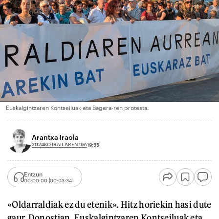
Euskalgintzaren Kontseiluak eta Bagera-ren protesta.
Arantxa Iraola
2024KO IRAILAREN 19A
19:55
Entzun
00:00:00
00:03:34
«Oldarraldiak ez du etenik». Hitz horiekin hasi dute
gaur, Donostian, Euskalgintzaren Kontseiluak eta