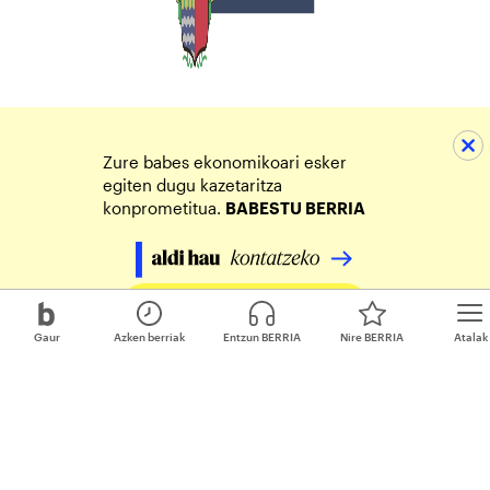
Zure babes ekonomikoari esker
egiten dugu kazetaritza
konprometitua.
BABESTU BERRIA
Egin zure ekarpena
Gaur
Azken berriak
Entzun BERRIA
Nire BERRIA
Atalak