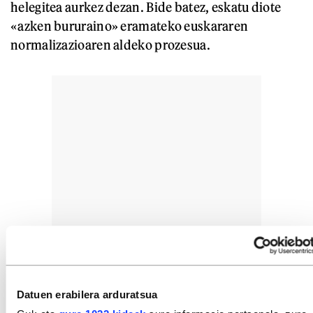
helegitea aurkez dezan. Bide batez, eskatu diote
«azken bururaino» eramateko euskararen
normalizazioaren aldeko prozesua.
Datuen erabilera arduratsua