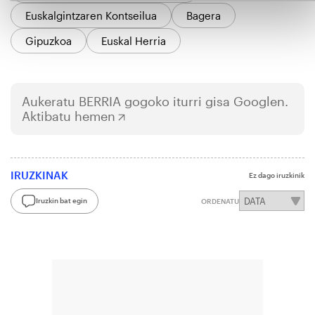
Euskalgintzaren Kontseilua
Bagera
Gipuzkoa
Euskal Herria
Aukeratu
BERRIA
gogoko iturri gisa Googlen.
Aktibatu hemen
IRUZKINAK
Ez dago iruzkinik
Iruzkin bat egin
ORDENATU