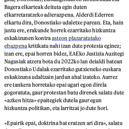
Bagera elkarteak deituta egin duten
elkarretaratzeko adierazpena. Alderdi Ederren
elkartu dira, Donostiako udaletxe parean. Eta, hain
justu ere, erakunde horrek ezarritako hizkuntza
eskakizunen kontra
asteon plazaratutako
ebazpena
kritikatu nahi izan dute protesta eginez;
izan ere, epai horren bidez, EAEko Justizia Auzitegi
Nagusiak atzera bota du 2022ko lan deialdi batean
Donostiako Udalak ezarritako gutxieneko euskara
eskakizuna udaltzain jardun ahal izateko. Aurrez
ere tankera horretako epai ugari egon direla
gogoratuta, gaur protestan batu direnek salatu dute
«azken hitza» epaitegiek dutela gaur egun
hizkuntza politikan, eta larritzat jo dute hori.
«Epairik epai, doktrina bat eratzen ari dira», salatu