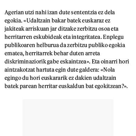
Agerian utzi nahi izan dute sententzia ez dela
egokia. «Udaltzain bakar batek euskaraz ez
jakiteak arriskuan jar ditzake zerbitzu osoa eta
herritarren eskubideak eta integritatea. Enplegu
publikoaren helburua da zerbitzu publiko egokia
ematea, herritarrek behar duten arreta
diskriminaziorik gabe eskaintzea». Eta oinarri hori
aintzakotzat hartuta egin dute galdera: «Nola
egingo du hori euskararik ez dakien udaltzain
batek parean herritar euskaldun bat egokitzean?».