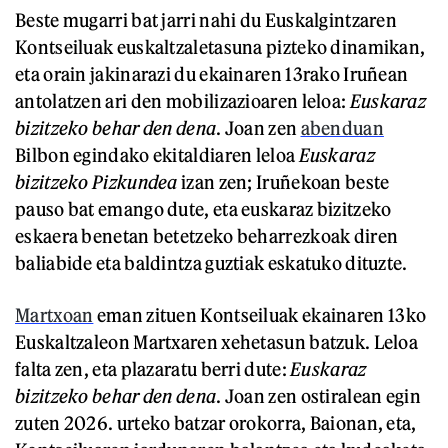
Beste mugarri bat jarri nahi du Euskalgintzaren
Kontseiluak euskaltzaletasuna pizteko dinamikan,
eta orain jakinarazi du ekainaren 13rako Iruñean
antolatzen ari den mobilizazioaren leloa:
Euskaraz
bizitzeko behar den dena
. Joan zen
abenduan
Bilbon egindako ekitaldiaren leloa
Euskaraz
bizitzeko Pizkundea
izan zen; Iruñekoan beste
pauso bat emango dute, eta euskaraz bizitzeko
eskaera benetan betetzeko beharrezkoak diren
baliabide eta baldintza guztiak eskatuko dituzte.
Martxoan
eman zituen Kontseiluak ekainaren 13ko
Euskaltzaleon Martxaren xehetasun batzuk. Leloa
falta zen, eta plazaratu berri dute:
Euskaraz
bizitzeko behar den dena
. Joan zen ostiralean egin
zuten 2026. urteko batzar orokorra, Baionan, eta,