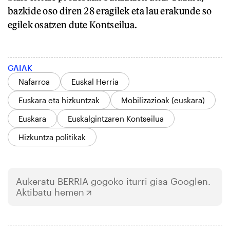
bazkide oso diren 28 eragilek eta lau erakunde so
egilek osatzen dute Kontseilua.
GAIAK
Nafarroa
Euskal Herria
Euskara eta hizkuntzak
Mobilizazioak (euskara)
Euskara
Euskalgintzaren Kontseilua
Hizkuntza politikak
Aukeratu
BERRIA
gogoko iturri gisa Googlen.
Aktibatu hemen