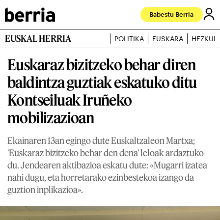
Babestu Berria
EUSKAL HERRIA
POLITIKA
EUSKARA
HEZKUN
Euskaraz bizitzeko behar diren
baldintza guztiak eskatuko ditu
Kontseiluak Iruñeko
mobilizazioan
Ekainaren 13an egingo dute Euskaltzaleon Martxa;
'Euskaraz bizitzeko behar den dena' leloak ardaztuko
du. Jendearen aktibazioa eskatu dute: «Mugarri izatea
nahi dugu, eta horretarako ezinbestekoa izango da
guztion inplikazioa».