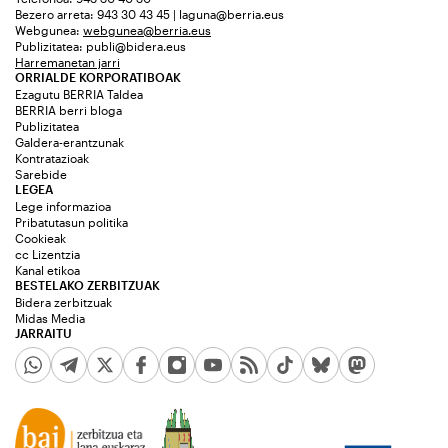
Bezero arreta: 943 30 43 45 | laguna@berria.eus
Webgunea:
webgunea@berria.eus
Publizitatea:
publi@bidera.eus
Harremanetan jarri
ORRIALDE KORPORATIBOAK
Ezagutu BERRIA Taldea
BERRIA berri bloga
Publizitatea
Galdera-erantzunak
Kontratazioak
Sarebide
LEGEA
Lege informazioa
Pribatutasun politika
Cookieak
cc Lizentzia
Kanal etikoa
BESTELAKO ZERBITZUAK
Bidera zerbitzuak
Midas Media
JARRAITU