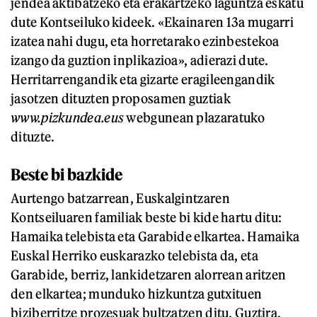
jendea aktibatzeko eta erakartzeko laguntza eskatu
dute Kontseiluko kideek. «Ekainaren 13a mugarri
izatea nahi dugu, eta horretarako ezinbestekoa
izango da guztion inplikazioa», adierazi dute.
Herritarrengandik eta gizarte eragileengandik
jasotzen dituzten proposamen guztiak
www.pizkundea.eus
webgunean plazaratuko
dituzte.
Beste bi bazkide
Aurtengo batzarrean, Euskalgintzaren
Kontseiluaren familiak beste bi kide hartu ditu:
Hamaika telebista eta Garabide elkartea. Hamaika
Euskal Herriko euskarazko telebista da, eta
Garabide, berriz, lankidetzaren alorrean aritzen
den elkartea; munduko hizkuntza gutxituen
biziberritze prozesuak bultzatzen ditu. Guztira,