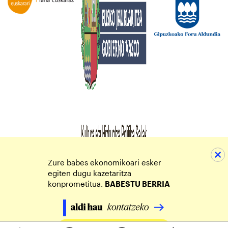
Zure babes ekonomikoari esker
egiten dugu kazetaritza
konprometitua.
BABESTU BERRIA