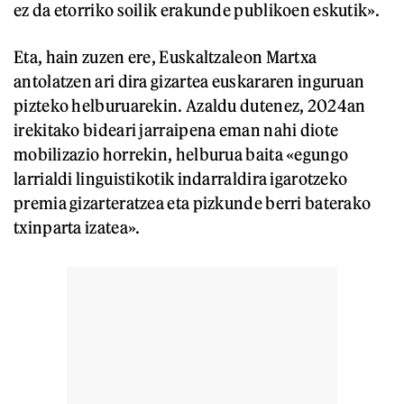
ez da etorriko soilik erakunde publikoen eskutik».
Eta, hain zuzen ere, Euskaltzaleon Martxa
antolatzen ari dira gizartea euskararen inguruan
pizteko helburuarekin. Azaldu dutenez, 2024an
irekitako bideari jarraipena eman nahi diote
mobilizazio horrekin, helburua baita «egungo
larrialdi linguistikotik indarraldira igarotzeko
premia gizarteratzea eta pizkunde berri baterako
txinparta izatea».