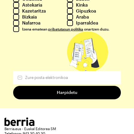
Astekaria
Kinka
Kazetaritza
Gipuzkoa
Bizkaia
Araba
Nafarroa
Iparraldea
Izena ematean
pribatutasun politika
onartzen duzu.
Berria.eus - Euskal Editorea SM
Telefonoa: 943 30 40 30