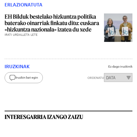
ERLAZIONATUTA
EH Bilduk bestelako hizkuntza politika
baterako oinarriak finkatu ditu: euskara
«hizkuntza nazionala» izatea du xede
IRATI URDALLETA LETE
IRUZKINAK
Ez dago iruzkinik
Iruzkin bat egin
ORDENATU
INTERESGARRIA IZANGO ZAIZU