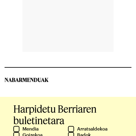
NABARMENDUAK
Harpidetu Berriaren
buletinetara
Mendia
Arratsaldekoa
Goizekoa
Badok