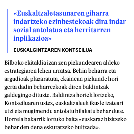
«Euskaltzaletasunaren giharra
indartzeko ezinbestekoak dira indar
sozial antolatua eta herritarren
inplikazioa»
EUSKALGINTZAREN KONTSEILUA
Bilboko ekitaldia izan zen pizkundearen aldeko
estrategiaren lehen urratsa. Behin beharra eta
argudioak plazaratuta, ekainean pizkunde hori
gerta dadin beharrezkoak diren baldintzak
galdegingo dituzte. Baldintza horiek lortzeko,
Kontseiluaren ustez, euskaltzaleek ikusle izateari
utzi eta mugimendu antolatu bilakatu behar dute.
Horrela bakarrik lortuko baita «euskaraz bizitzeko
behar den dena eskuratzeko bultzada».