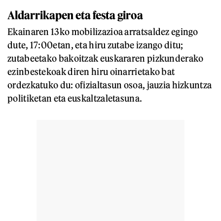
Aldarrikapen eta festa giroa
Ekainaren 13ko mobilizazioa arratsaldez egingo
dute, 17:00etan, eta hiru zutabe izango ditu;
zutabeetako bakoitzak euskararen pizkunderako
ezinbestekoak diren hiru oinarrietako bat
ordezkatuko du: ofizialtasun osoa, jauzia hizkuntza
politiketan eta euskaltzaletasuna.