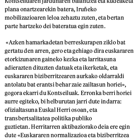
Kontseiluaren jardunaren balantzea eta kudeaketa
plana onartzearekin batera, Iruñeko
mobilizazioaren leloa zehaztu zuten, eta bertan
parte hartzeko dei bateratua egin zuten.
«Azken hamarkadetan berreskurapen ziklo bat
gertatu den arren, gero eta gehiago dira euskararen
etorkizunaren gaineko kezka eta larritasuna
adierazten dituzten datuak eta ikerketak, eta
euskararen biziberritzearen aurkako oldarraldi
antolatu bat erantsi behar zaie zailtasun horiei»,
gogora ekarri du Kontseiluak. Erronka berri horiei
aurre egiteko, bi helburutan jarri dute indarra:
ofizialtasuna Euskal Herri osoan, eta
transbertsalitatea politika publiko
guztietan. Herritarren aktibaziorako deia ere egin
dute «Euskararen normalizazioa eta biziberritzea