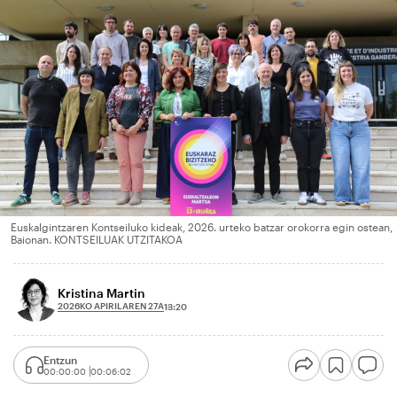
Euskalgintzaren Kontseiluko kideak, 2026. urteko batzar orokorra egin ostean,
Baionan. KONTSEILUAK UTZITAKOA
Kristina Martin
2026KO APIRILAREN 27A
13:20
Entzun
00:00:00
00:06:02