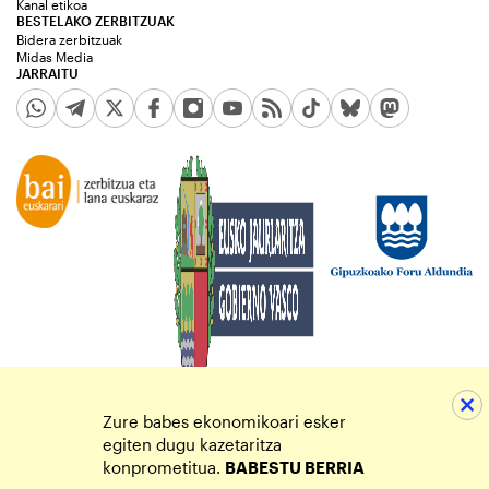
Kanal etikoa
BESTELAKO ZERBITZUAK
Bidera zerbitzuak
Midas Media
JARRAITU
Zure babes ekonomikoari esker
egiten dugu kazetaritza
konprometitua.
BABESTU BERRIA