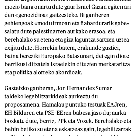
mozio bana onartu dute gaur Israel Gazan egiten ari
den «genozidioa» gaitzesteko. Bi ganberen
gehiengoak «modu irmoan eta ñabardurarik gabe»
salatu dute palestinarren aurkako erasoa, eta
berehalako su etena eta giza laguntza sartzen uztea
exijitu dute. Horrekin batera, erakunde guztiei,
baina bereziki Europako Batasunari, dei egin diote
berrikusi ditzatela Israelekin dituzten merkataritza
eta politika alorreko akordioak.
Gasteizko ganberan, Jon Hernandez Sumar
taldeko legebiltzarkideak aurkeztu du
proposamena. Hamalau puntuko testuak EAJren,
EH Bilduren eta PSE-EEren babesa jaso du; aurka
bozkatu dute, berriz, PPk eta Voxek. Berehalako eta
behin betiko su etena eskatzeaz gain, legebiltzarrak