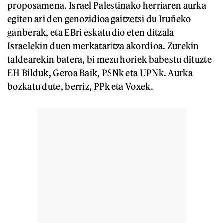
proposamena. Israel Palestinako herriaren aurka
egiten ari den genozidioa gaitzetsi du Iruñeko
ganberak, eta EBri eskatu dio eten ditzala
Israelekin duen merkataritza akordioa. Zurekin
taldearekin batera, bi mezu horiek babestu dituzte
EH Bilduk, Geroa Baik, PSNk eta UPNk. Aurka
bozkatu dute, berriz, PPk eta Voxek.