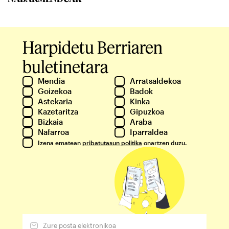
Harpidetu Berriaren
buletinetara
Mendia
Arratsaldekoa
Goizekoa
Badok
Astekaria
Kinka
Kazetaritza
Gipuzkoa
Bizkaia
Araba
Nafarroa
Iparraldea
Izena ematean
pribatutasun politika
onartzen duzu.