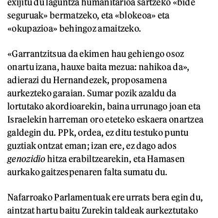
exijitu du laguntza humanitarioa sartzeko «bide
seguruak» bermatzeko, eta «blokeoa» eta
«okupazioa» behingoz amaitzeko.
«Garrantzitsua da ekimen hau gehiengo osoz
onartu izana, hauxe baita mezua: nahikoa da»,
adierazi du Hernandezek, proposamena
aurkezteko garaian. Sumar pozik azaldu da
lortutako akordioarekin, baina urrunago joan eta
Israelekin harreman oro eteteko eskaera onartzea
galdegin du. PPk, ordea, ez ditu testuko puntu
guztiak ontzat eman; izan ere, ez dago ados
genozidio
hitza erabiltzearekin, eta Hamasen
aurkako gaitzespenaren falta sumatu du.
Nafarroako Parlamentuak ere urrats bera egin du,
aintzat hartu baitu Zurekin taldeak aurkeztutako