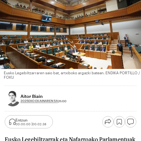
Eusko Legebiltzarraren saio bat, artxiboko argazki batean. ENDIKA PORTILLO /
FOKU
Aitor Biain
2025EKO EKAINAREN 5A
21:00
Entzun
00:00:00
00:02:38
Eusko Legebiltzarrak eta Nafarroako Parlamentuak