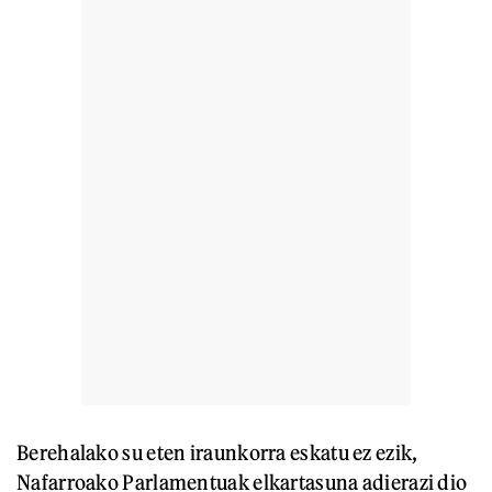
Berehalako su eten iraunkorra eskatu ez ezik,
Nafarroako Parlamentuak elkartasuna adierazi dio