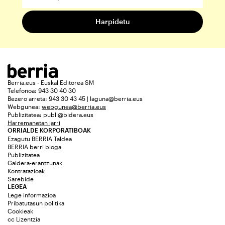
Berria.eus - Euskal Editorea SM
Telefonoa: 943 30 40 30
Bezero arreta: 943 30 43 45 | laguna@berria.eus
Webgunea:
webgunea@berria.eus
Publizitatea:
publi@bidera.eus
Harremanetan jarri
ORRIALDE KORPORATIBOAK
Ezagutu BERRIA Taldea
BERRIA berri bloga
Publizitatea
Galdera-erantzunak
Kontratazioak
Sarebide
LEGEA
Lege informazioa
Pribatutasun politika
Cookieak
cc Lizentzia