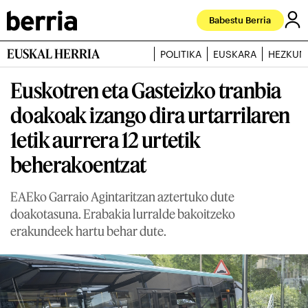
Babestu Berria
EUSKAL HERRIA
POLITIKA
EUSKARA
HEZKUN
Euskotren eta Gasteizko tranbia
doakoak izango dira urtarrilaren
1etik aurrera 12 urtetik
beherakoentzat
EAEko Garraio Agintaritzan aztertuko dute
doakotasuna. Erabakia lurralde bakoitzeko
erakundeek hartu behar dute.