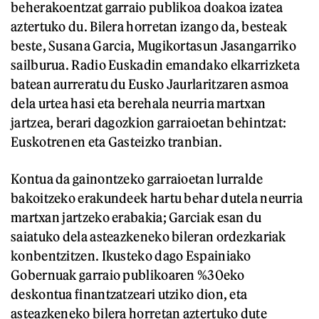
beherakoentzat garraio publikoa doakoa izatea
aztertuko du. Bilera horretan izango da, besteak
beste, Susana Garcia, Mugikortasun Jasangarriko
sailburua. Radio Euskadin emandako elkarrizketa
batean aurreratu du Eusko Jaurlaritzaren asmoa
dela urtea hasi eta berehala neurria martxan
jartzea, berari dagozkion garraioetan behintzat:
Euskotrenen eta Gasteizko tranbian.
Kontua da gainontzeko garraioetan lurralde
bakoitzeko erakundeek hartu behar dutela neurria
martxan jartzeko erabakia; Garciak esan du
saiatuko dela asteazkeneko bileran ordezkariak
konbentzitzen. Ikusteko dago Espainiako
Gobernuak garraio publikoaren %30eko
deskontua finantzatzeari utziko dion, eta
asteazkeneko bilera horretan aztertuko dute