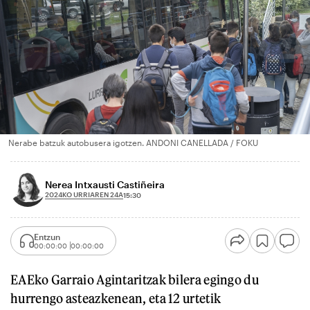
Nerabe batzuk autobusera igotzen. ANDONI CANELLADA / FOKU
Nerea Intxausti Castiñeira
2024KO URRIAREN 24A
15:30
Entzun
00:00:00
00:00:00
EAEko Garraio Agintaritzak bilera egingo du
hurrengo asteazkenean, eta 12 urtetik