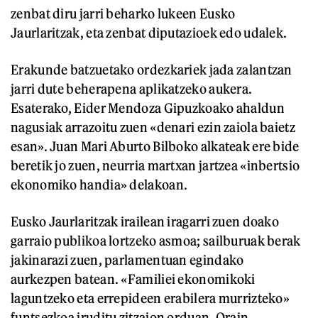
zenbat diru jarri beharko lukeen Eusko
Jaurlaritzak, eta zenbat diputazioek edo udalek.
Erakunde batzuetako ordezkariek jada zalantzan
jarri dute beherapena aplikatzeko aukera.
Esaterako, Eider Mendoza Gipuzkoako ahaldun
nagusiak arrazoitu zuen «denari ezin zaiola baietz
esan». Juan Mari Aburto Bilboko alkateak ere bide
beretik jo zuen, neurria martxan jartzea «inbertsio
ekonomiko handia» delakoan.
Eusko Jaurlaritzak irailean iragarri zuen doako
garraio publikoa lortzeko asmoa; sailburuak berak
jakinarazi zuen, parlamentuan egindako
aurkezpen batean. «Familiei ekonomikoki
laguntzeko eta errepideen erabilera murrizteko»
funtsezkoa iruditu zitzaion orduan. Orain,