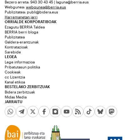
Bezero arreta: 943 30 43 45 | laguna@berria.eus
Webgunea:
webgunea@berria.eus
Publizitatea:
publi@bidera.eus
Harremanetan jarri
ORRIALDE KORPORATIBOAK
Ezagutu BERRIA Taldea
BERRIA berri bloga
Publizitatea
Galdera-erantzunak
Kontratazioak
Sarebide
LEGEA
Lege informazioa
Pribatutasun politika
Cookieak
cc Lizentzia
Kanal etikoa
BESTELAKO ZERBITZUAK
Bidera zerbitzuak
Midas Media
JARRAITU