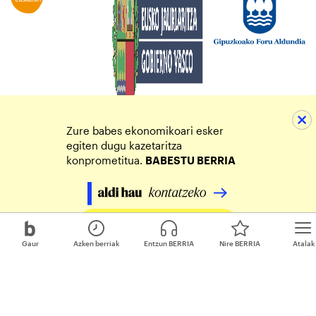
Zure babes ekonomikoari esker
egiten dugu kazetaritza
konprometitua.
BABESTU BERRIA
Egin zure ekarpena
Gaur
Azken berriak
Entzun BERRIA
Nire BERRIA
Atalak