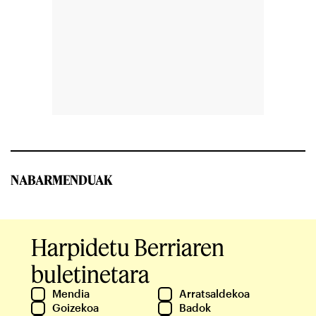
NABARMENDUAK
Harpidetu Berriaren
buletinetara
Mendia
Arratsaldekoa
Goizekoa
Badok