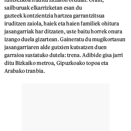
sailburuak elkarrizketan esan du
gazteek kontzientzia hartzea garrantzitsua
iruditzen zaiola, haiek eta haien familiek ohitura
jasangarriak har ditzaten, uste baitu horrek onura
izango duela gizartean. Gaineratu du mugikortasun
jasangarriaren alde gutxien kutsatzen duen
garraioa sustatuko dutela: trena. Adibide gisa jarri
ditu Bizkaiko metroa, Gipuzkoako topoa eta
Arabako tranbia.