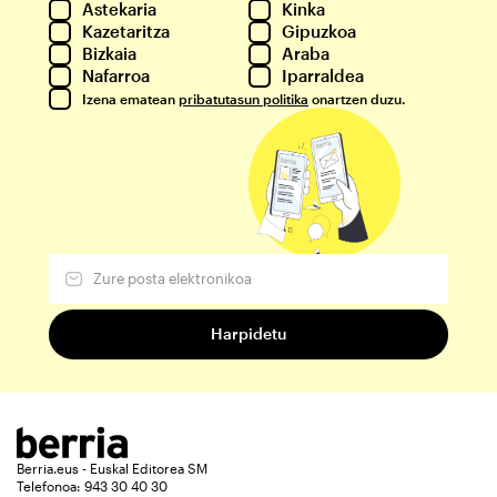
Astekaria
Kinka
Kazetaritza
Gipuzkoa
Bizkaia
Araba
Nafarroa
Iparraldea
Izena ematean
pribatutasun politika
onartzen duzu.
Berria.eus - Euskal Editorea SM
Telefonoa: 943 30 40 30