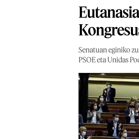
Eutanasia
Kongresu
Senatuan eginiko zu
PSOE eta Unidas Po