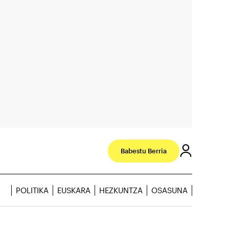
Babestu Berria
POLITIKA
EUSKARA
HEZKUNTZA
OSASUNA