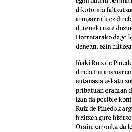
egon dadila bermatu
dikotomia faltsutza
aringarriak ez dire
dutenek) uste duzue 
Horretarako dago le
denean, ezin hiltzea
Iñaki Ruiz de Pinedo
direla Eutanasiaren
eutanasia eskatu zu
pribatuan eraman du
izan da posible kon
Ruiz de Pinedok arg
bizitzea gure bizit
Orain, erronka da l