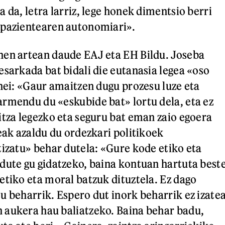
 da, letra larriz, lege honek dimentsio berri
 pazientearen autonomiari».
nen artean daude EAJ eta EH Bildu. Joseba
esarkada bat bidali die eutanasia legea «oso
enei: «Gaur amaitzen dugu prozesu luze eta
rmendu du «eskubide bat» lortu dela, eta ez
itza legezko eta seguru bat eman zaio egoera
xeak azaldu du ordezkari politikoek
tizatu» behar dutela: «Gure kode etiko eta
dute gu gidatzeko, baina kontuan hartuta best
etiko eta moral batzuk dituztela. Ez dago
u beharrik. Espero dut inork beharrik ez izate
 aukera hau baliatzeko. Baina behar badu,