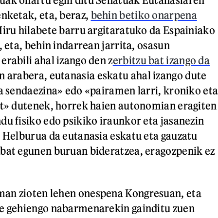
enketak, eta, beraz,
behin betiko onarpena
Hiru hilabete barru argitaratuko da Espainiako
, eta, behin indarrean jarrita, osasun
erabili ahal izango den z
erbitzu bat izango da
n arabera, eutanasia eskatu ahal izango dute
ta sendaezina» edo «pairamen larri, kroniko et
at» dutenek, horrek haien autonomian eragiten
du fisiko edo psikiko iraunkor eta jasanezin
. Helburua da eutanasia eskatu eta gauzatu
bat egunen buruan bideratzea, eragozpenik ez
an zioten lehen onespena Kongresuan, eta
re gehiengo nabarmenarekin gainditu zuen