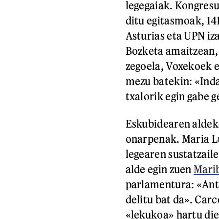
legegaiak. Kongresu
ditu egitasmoak, 141
Asturias eta UPN iz
Bozketa amaitzean, 
zegoela, Voxekoek e
mezu batekin: «Inda
txalorik egin gabe g
Eskubidearen aldek
onarpenak. Maria L
legearen sustatzail
alde egin zuen
Marib
parlamentura: «Ant
delitu bat da». Car
«lekukoa» hartu die