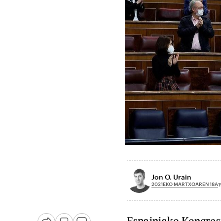
Jon O. Urain
2021EKO MARTXOAREN 18A
1
Espainiako Kongres