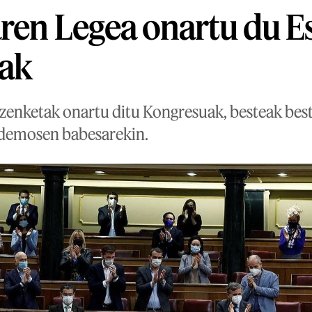
ren Legea onartu du E
ak
zenketak onartu ditu Kongresuak, besteak best
demosen babesarekin.