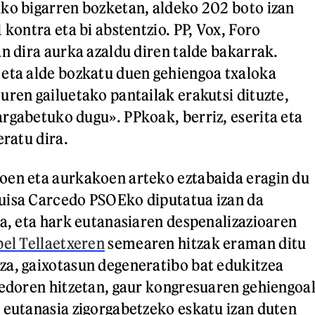
ko bigarren bozketan, aldeko 202 boto izan
 kontra eta bi abstentzio. PP, Vox, Foro
an dira aurka azaldu diren talde bakarrak.
eta alde bozkatu duen gehiengoa txaloka
uren gailuetako pantailak erakutsi dituzte,
rgabetuko dugu». PPkoak, berriz, eserita eta
eratu dira.
oen eta aurkakoen arteko eztabaida eragin du
uisa Carcedo PSOEko diputatua izan da
ea, eta hark eutanasiaren despenalizazioaren
el Tellaetxeren
semearen hitzak eraman ditu
za, gaixotasun degeneratibo bat edukitzea
cedoren hitzetan, gaur kongresuaren gehiengoa
 eutanasia zigorgabetzeko eskatu izan duten