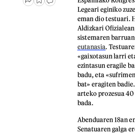
Legeari eginiko zuz
eman dio testuari. 
Aldizkari Ofizialean
sistemaren barruan 
eutanasia
. Testuare
«gaixotasun larri e
ezintasun eragile b
badu, eta «sufrimen
bat» eragiten badie
arteko prozesua 40 
bada.
Abenduaren 18an em
Senatuaren galga e