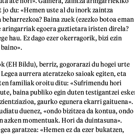
ta ate hori». Gainera, zaintza aringarriekiko
t jo du: «Hemen uste al du inork zaintza
la beharrezkoa? Baina zuek (ezezko botoa eman
aringarriak egoera guztietara iristen direla?
ge hau. Ez dago ezer okerragorik, bizi ezin
 baino».
k (EH Bildu), berriz, gogorarazi du hogei urte
 Legea aurrera ateratzeko saioak egiten, eta
ten familiak oroitu ditu: «Sufrimendu hori
te, baina publiko egin duten testigantzei eske
tzientziazioa, gaurko egunera ekarri gaituena».
udiatu duenez, «ondo bizitzea da kontua, ondo
zen azken momentuak. Hori da duintasuna».
egea garatzea: «Hemen ez da ezer bukatzen,