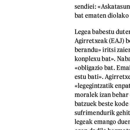
sendiei: «Askatasuna
bat ematen diolako
Legea babestu dute
Agirretxeak (EAJ) b
berandu» iritsi zai
konplexu bat». Naba
«obligazio bat. Ema
estu bati». Agirret
«legegintzatik enpa
moralek izan behar 
batzuek beste kode 
sufrimendurik gehit
legeak emango duen