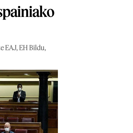
spainiako
e EAJ, EH Bildu,