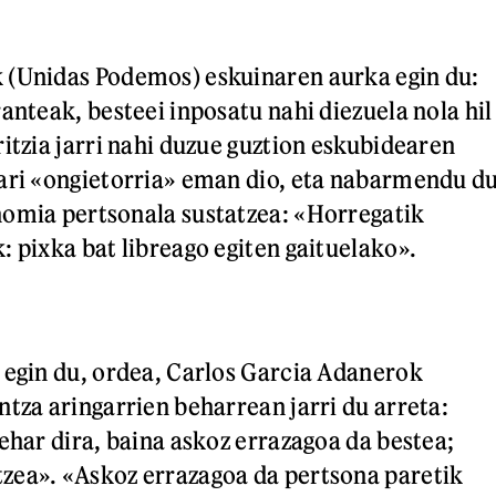
 (Unidas Podemos) eskuinaren aurka egin du:
anteak, besteei inposatu nahi diezuela nola hil
itzia jarri nahi duzue guztion eskubidearen
ari «ongietorria» eman dio, eta nabarmendu d
nomia pertsonala sustatzea: «Horregatik
: pixka bat libreago egiten gaituelako».
 egin du, ordea, Carlos Garcia Adanerok
ntza aringarrien beharrean jarri du arreta:
ehar dira, baina askoz errazagoa da bestea;
zea». «Askoz errazagoa da pertsona paretik