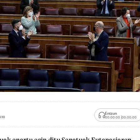
Entzun
1:10
00:00:00
00:00:00
uak onartu egin ditu Senatuak Eutanasiaren