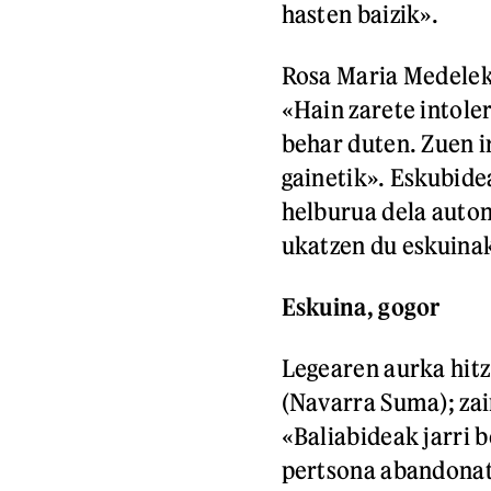
hasten baizik».
Rosa Maria Medelek
«Hain zarete intoler
behar duten. Zuen ir
gainetik». Eskubide
helburua dela auto
ukatzen du eskuinak
Eskuina, gogor
Legearen aurka hitz
(Navarra Suma); zai
«Baliabideak jarri b
pertsona abandonat