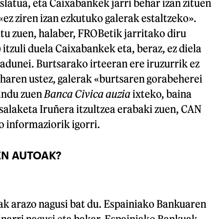
islatua, eta Caixabankek jarri behar izan zituen
«ez ziren izan ezkutuko galerak estaltzeko».
u zuen, halaber, FROBetik jarritako diru
 itzuli duela Caixabankek eta, beraz, ez diela
gadunei. Burtsarako irteeran ere iruzurrik ez
 haren ustez, galerak «burtsaren gorabeherei
gindu zuen
Banca Civica auzia
ixteko, baina
salaketa Iruñera itzultzea erabaki zuen, CAN
o informaziorik igorri.
EN AUTOAK?
k arazo nagusi bat du. Espainiako Bankuaren
inarri nagusi eta bakar. Espainiako Bankuak