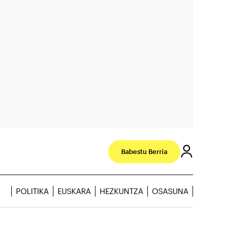
Babestu Berria
POLITIKA
EUSKARA
HEZKUNTZA
OSASUNA