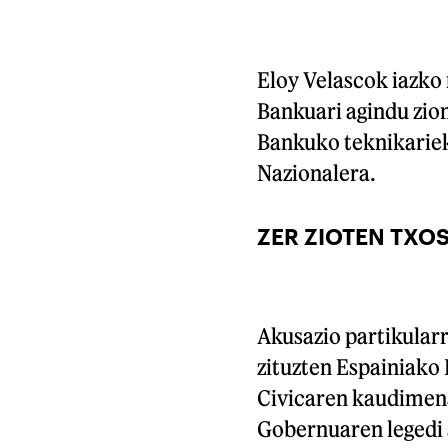
Eloy Velascok iazko 
Bankuari agindu zio
Bankuko teknikariek 
Nazionalera.
ZER ZIOTEN TXO
Akusazio partikular
zituzten Espainiako
Civicaren kaudimena
Gobernuaren legedi 