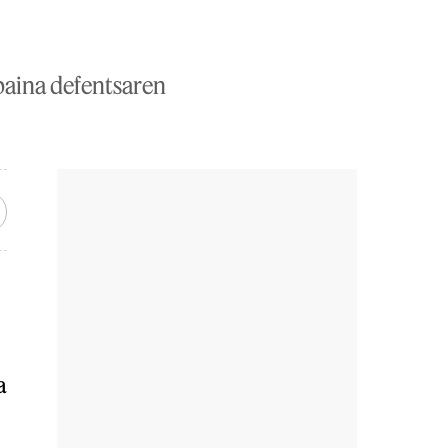
 baina defentsaren
a