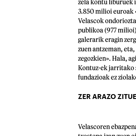
zela kontu liburuek 
3.850 milioi euroak 
Velascok ondorioztat
publikoa (977 milioi)
galerarik eragin zer
zuen antzeman, eta,
zegozkien». Hala, a
Kontuz-ek jarritako 
fundazioak ez ziolak
ZER ARAZO ZITU
Velascoren ebazpena
txostena izan zuen o