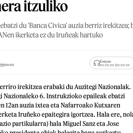
era itzuliko
ebatzi du 'Banca Civica' auzia berriz irekitzea;
CANen ikerketa ez du Iruñeak hartuko
Entzun
14A
00:00
00:00:00
00:00:00
erriro irekitzea erabaki du Auzitegi Nazionalak.
i Nazionaleko 6. Instrukzioko epaileak ebatzi
en 12an auzia ixtea eta Nafarroako Kutxaren
erketa Iruñeko epaitegira igortzea. Hala ere, nol
zio partikularra) hala Miguel Sanz eta Jose
ko presidente ohiek helegite bana aurkeztu