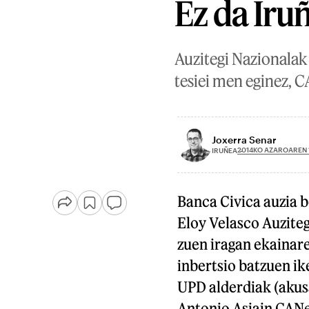
Ez da Iruñ
Auzitegi Nazionalak 
tesiei men eginez, 
Joxerra Senar
2014KO AZAROAREN 
IRUÑEA
Banca Civica auzia b
Eloy Velasco Auziteg
zuen iragan ekainar
inbertsio batzuen ik
UPD alderdiak (akusa
Antonio Asiain CANe