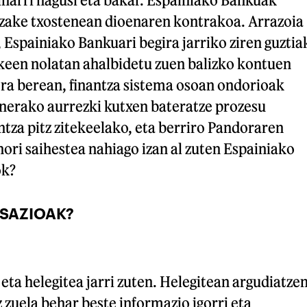
zake txostenean dioenaren kontrakoa. Arrazoia
, Espainiako Bankuari begira jarriko ziren guztia
ekeen nolatan ahalbidetu zuen balizko kontuen
era berean, finantza sistema osoan ondorioak
inerako aurrezki kutxen bateratze prozesu
ntza pitz zitekeelako, eta berriro Pandoraren
 hori saihestea nahiago izan al zuten Espainiako
ok?
USAZIOAK?
eta helegitea jarri zuten. Helegitean argudiatze
zuela behar beste informazio igorri eta