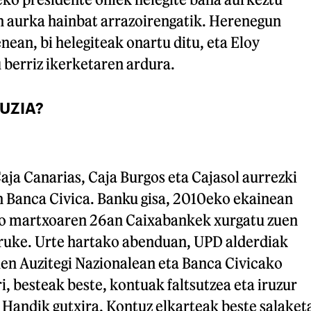
n aurka hainbat arrazoirengatik. Herenegun
ean, bi helegiteak onartu ditu, eta Eloy
 berriz ikerketaren ardura.
UZIA?
ja Canarias, Caja Burgos eta Cajasol aurrezki
n Banca Civica. Banku gisa, 2010eko ekainean
ko martxoaren 26an Caixabankek xurgatu zuen
truke. Urte hartako abenduan, UPD alderdiak
uen Auzitegi Nazionalean eta Banca Civicako
i, besteak beste, kontuak faltsutzea eta iruzur
. Handik gutxira, Kontuz elkarteak beste salaket