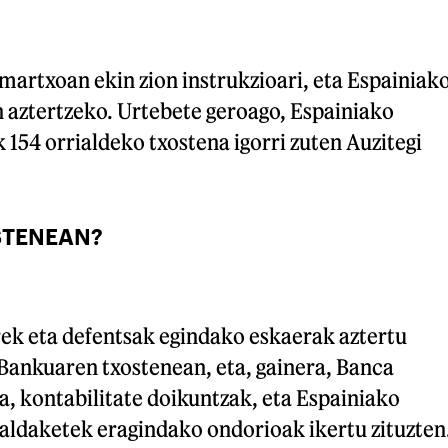
martxoan ekin zion instrukzioari, eta Espainiak
n aztertzeko. Urtebete geroago, Espainiako
154 orrialdeko txostena igorri zuten Auzitegi
STENEAN?
rek eta defentsak egindako eskaerak aztertu
 Bankuaren txostenean, eta, gainera, Banca
, kontabilitate doikuntzak, eta Espainiako
aldaketek eragindako ondorioak ikertu zituzten