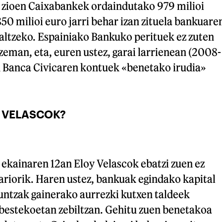
zioen Caixabankek ordaindutako 979 milioi
850 milioi euro jarri behar izan zituela bankuare
taltzeko. Espainiako Bankuko perituek ez zuten
zeman, eta, euren ustez, garai larrienean (2008-
in Banca Civicaren kontuek «benetako irudia»
N VELASCOK?
 ekainaren 12an Eloy Velascok ebatzi zuen ez
tariorik. Haren ustez, bankuak egindako kapital
untzak gainerako aurrezki kutxen taldeek
bestekoetan zebiltzan. Gehitu zuen benetakoa