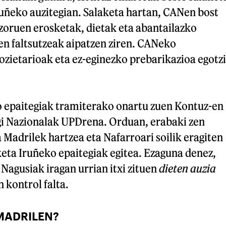
ruñeko auzitegian. Salaketa hartan, CANen bost
zoruen erosketak, dietak eta abantailazko
en faltsutzeak aipatzen ziren. CANeko
ozietarioak eta ez-eginezko prebarikazioa egotzi
io epaitegiak tramiterako onartu zuen Kontuz-en
egi Nazionalak UPDrena. Orduan, erabaki zen
a Madrilek hartzea eta Nafarroari soilik eragiten
eta Iruñeko epaitegiak egitea. Ezaguna denez,
Nagusiak iragan urrian itxi zituen
dieten auzia
 kontrol falta.
 MADRILEN?