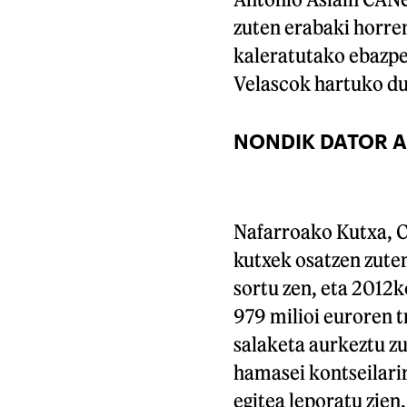
zuten erabaki horre
kaleratutako ebazpen
Velascok hartuko du
NONDIK DATOR A
Nafarroako Kutxa, Ca
kutxek osatzen zute
sortu zen, eta 2012
979 milioi euroren 
salaketa aurkeztu z
hamasei kontseilarir
egitea leporatu zien