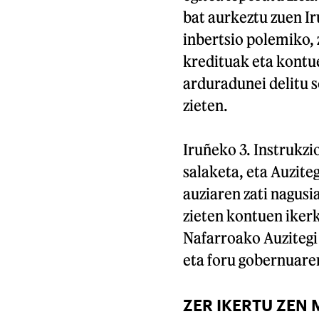
bat aurkeztu zuen I
inbertsio polemiko, 
kredituak eta kontu
arduradunei delitu s
zieten.
Iruñeko 3. Instrukz
salaketa, eta Auzit
auziaren zati nagusi
zieten kontuen ikerk
Nafarroako Auzitegi 
eta foru gobernuaren
ZER IKERTU ZEN