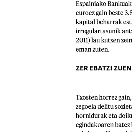
Espainiako Bankuak 
euroez gain beste 3.
kapital beharrak es
irregulartasunik ant
2011) lau kutxen ze
eman zuten.
ZER EBATZI ZUE
Txosten horrez gain,
zegoela delitu sozie
hornidurak eta doik
egindakoaren batez 