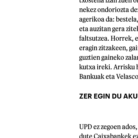
nekez ondoriozta de
agerikoa da: bestela
eta auzitan gera zit
faltsutzea. Horrek, 
eragin zitzakeen, ga
guztien gaineko zala
kutxa ireki. Arrisku
Bankuak eta Velasc
ZER EGIN DU AK
UPD ez zegoen ados, 
dute Caixabankek ez 