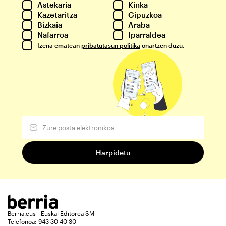
Astekaria
Kinka
Kazetaritza
Gipuzkoa
Bizkaia
Araba
Nafarroa
Iparraldea
Izena ematean
pribatutasun politika
onartzen duzu.
Berria.eus - Euskal Editorea SM
Telefonoa: 943 30 40 30