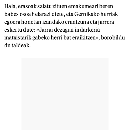
Hala, erasoak salatu zituen emakumeari beren
babes osoa helarazi diete, eta Gernikako herriak
egoera honetan izandako erantzuna eta jarrera
eskertu dute: «Jarrai dezagun indarkeria
matxistarik gabeko herri bat eraikitzen», borobildu
du taldeak.