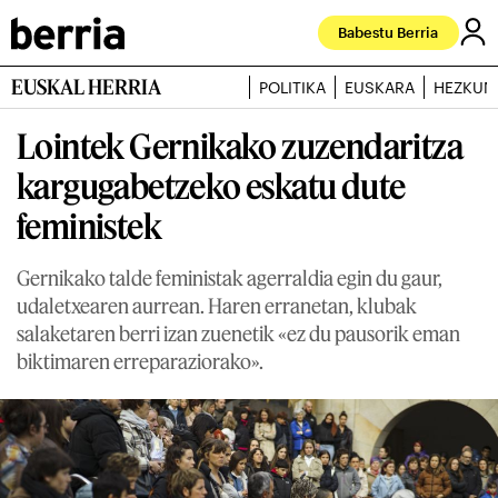
Babestu Berria
EUSKAL HERRIA
POLITIKA
EUSKARA
HEZKUN
Lointek Gernikako zuzendaritza
kargugabetzeko eskatu dute
feministek
Gernikako talde feministak agerraldia egin du gaur,
udaletxearen aurrean. Haren erranetan, klubak
salaketaren berri izan zuenetik «ez du pausorik eman
biktimaren erreparaziorako».