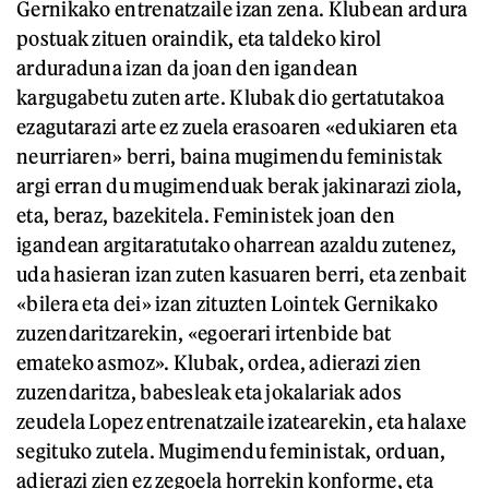
Gernikako entrenatzaile izan zena. Klubean ardura
postuak zituen oraindik, eta taldeko kirol
arduraduna izan da joan den igandean
kargugabetu zuten arte. Klubak dio gertatutakoa
ezagutarazi arte ez zuela erasoaren «edukiaren eta
neurriaren» berri, baina mugimendu feministak
argi erran du mugimenduak berak jakinarazi ziola,
eta, beraz, bazekitela. Feministek joan den
igandean argitaratutako oharrean azaldu zutenez,
uda hasieran izan zuten kasuaren berri, eta zenbait
«bilera eta dei» izan zituzten Lointek Gernikako
zuzendaritzarekin, «egoerari irtenbide bat
emateko asmoz». Klubak, ordea, adierazi zien
zuzendaritza, babesleak eta jokalariak ados
zeudela Lopez entrenatzaile izatearekin, eta halaxe
segituko zutela. Mugimendu feministak, orduan,
adierazi zien ez zegoela horrekin konforme, eta