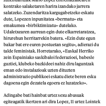
kontrako salaketaren harira izandako jarrera
salatzeko. Zuzendaritza kargugabetzeko eskatu
dute, Lopezen inpunitatea «bermatu» eta
emakumea «birbiktimizatu» dutelako.
Udaletxearen aurrean egin dute elkarretaratzea,
hirurehun herritarrekin batera. «Ezin dute egun
bakar bat ere euren postuetan segitu», adierazi du
talde feministak. Horretarako, «Euskal Herriko
zein Espainiako saskibaloi federazioei, babesle
guztiei, klubeko bazkideei nahiz diru laguntzak
eman edo instalazioak uzten dituzten
administrazio publikoei eskatu diete beren esku
dagoena egin dezatela egoera ez luzatzeko».
Adingabe bati hainbat urtez sexu abusuak
egiteagatik ikertzen ari dira Lopez, 11 urtez Lointek