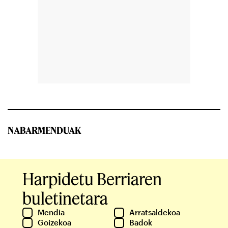
NABARMENDUAK
Harpidetu Berriaren
buletinetara
Mendia
Arratsaldekoa
Goizekoa
Badok