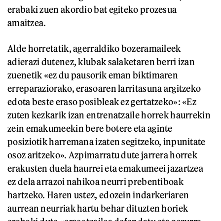
erabaki zuen akordio bat egiteko prozesua
amaitzea.
Alde horretatik, agerraldiko bozeramaileek
adierazi dutenez, klubak salaketaren berri izan
zuenetik «ez du pausorik eman biktimaren
erreparaziorako, erasoaren larritasuna argitzeko
edota beste eraso posibleak ez gertatzeko»: «Ez
zuten kezkarik izan entrenatzaile horrek haurrekin
zein emakumeekin bere botere eta aginte
posiziotik harremana izaten segitzeko, inpunitate
osoz aritzeko». Azpimarratu dute jarrera horrek
erakusten duela haurrei eta emakumeei jazartzea
ez dela arrazoi nahikoa neurri prebentiboak
hartzeko. Haren ustez, edozein indarkeriaren
aurrean neurriak hartu behar dituzten horiek