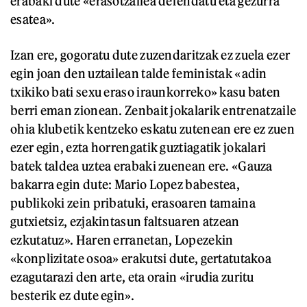
erabaki dute «erasotzailea defendatu eta gezurra
esatea».
Izan ere, gogoratu dute zuzendaritzak ez zuela ezer
egin joan den uztailean talde feministak «adin
txikiko bati sexu eraso iraunkorreko» kasu baten
berri eman zionean. Zenbait jokalarik entrenatzaile
ohia klubetik kentzeko eskatu zutenean ere ez zuen
ezer egin, ezta horrengatik guztiagatik jokalari
batek taldea uztea erabaki zuenean ere. «Gauza
bakarra egin dute: Mario Lopez babestea,
publikoki zein pribatuki, erasoaren tamaina
gutxietsiz, ezjakintasun faltsuaren atzean
ezkutatuz». Haren erranetan, Lopezekin
«konplizitate osoa» erakutsi dute, gertatutakoa
ezagutarazi den arte, eta orain «irudia zuritu
besterik ez dute egin».