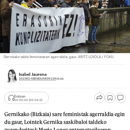
Gernikako talde feministaren agerraldia, gaur. ARITZ LOIOLA / FOKU
Isabel Jaurena
2023KO ABENDUAREN 23A
17:05
Entzun
00:00:00
00:04:32
Gernikako (Bizkaia) sare feministak agerraldia egin
du gaur, Lointek Gernika saskibaloi taldeko
zuzendaritzak Mario Lopez entrenatzailearen