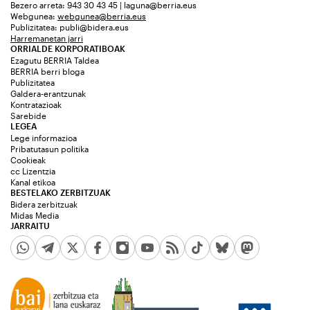
Bezero arreta: 943 30 43 45 | laguna@berria.eus
Webgunea:
webgunea@berria.eus
Publizitatea:
publi@bidera.eus
Harremanetan jarri
ORRIALDE KORPORATIBOAK
Ezagutu BERRIA Taldea
BERRIA berri bloga
Publizitatea
Galdera-erantzunak
Kontratazioak
Sarebide
LEGEA
Lege informazioa
Pribatutasun politika
Cookieak
cc Lizentzia
Kanal etikoa
BESTELAKO ZERBITZUAK
Bidera zerbitzuak
Midas Media
JARRAITU