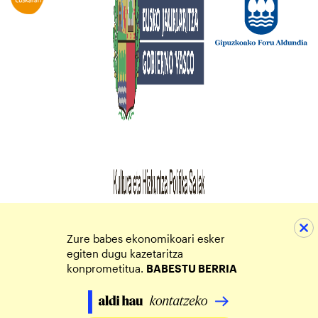
Zure babes ekonomikoari esker
egiten dugu kazetaritza
konprometitua.
BABESTU BERRIA