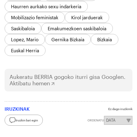
Haurren aurkako sexu indarkeria
Mobilizazio feministak
Kirol jarduerak
Saskibaloia
Emakumezkoen saskibaloia
Lopez, Mario
Gernika Bizkaia
Bizkaia
Euskal Herria
Aukeratu
BERRIA
gogoko iturri gisa Googlen.
Aktibatu hemen
IRUZKINAK
Ez dago iruzkinik
Iruzkin bat egin
ORDENATU