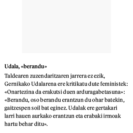
Udala, «berandu»
Taldearen zuzendaritzaren jarrera ez ezik,
Gernikako Udalarena ere kritikatu dute feministek:
«Onartezina da erakutsi duen arduragabetasuna»:
«Berandu, oso berandu erantzun du ohar batekin,
gaitzespen soil bat eginez. Udalak ere gertakari
larri hauen aurkako erantzun eta erabaki irmoak
hartu behar ditu».