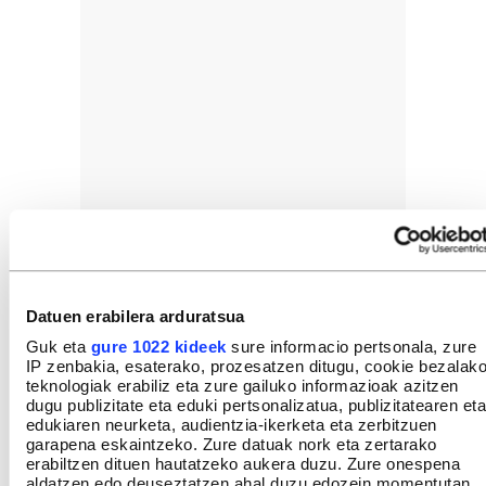
Datuen erabilera arduratsua
Guk eta
gure 1022 kideek
sure informacio pertsonala, zure
IP zenbakia, esaterako, prozesatzen ditugu, cookie bezalak
teknologiak erabiliz eta zure gailuko informazioak azitzen
dugu publizitate eta eduki pertsonalizatua, publizitatearen eta
edukiaren neurketa, audientzia-ikerketa eta zerbitzuen
garapena eskaintzeko. Zure datuak nork eta zertarako
erabiltzen dituen hautatzeko aukera duzu. Zure onespena
aldatzen edo deuseztatzen ahal duzu edozein momentutan,