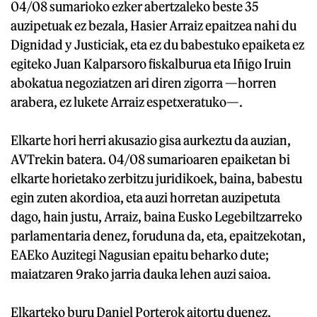
04/08 sumarioko ezker abertzaleko beste 35
auzipetuak ez bezala, Hasier Arraiz epaitzea nahi du
Dignidad y Justiciak, eta ez du babestuko epaiketa ez
egiteko Juan Kalparsoro fiskalburua eta Iñigo Iruin
abokatua negoziatzen ari diren zigorra —horren
arabera, ez lukete Arraiz espetxeratuko—.
Elkarte hori herri akusazio gisa aurkeztu da auzian,
AVTrekin batera. 04/08 sumarioaren epaiketan bi
elkarte horietako zerbitzu juridikoek, baina, babestu
egin zuten akordioa, eta auzi horretan auzipetuta
dago, hain justu, Arraiz, baina Eusko Legebiltzarreko
parlamentaria denez, foruduna da, eta, epaitzekotan,
EAEko Auzitegi Nagusian epaitu beharko dute;
maiatzaren 9rako jarria dauka lehen auzi saioa.
Elkarteko buru Daniel Porterok aitortu duenez,