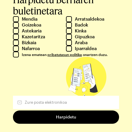
buletinetara
Mendia
Arratsaldekoa
Goizekoa
Badok
Astekaria
Kinka
Kazetaritza
Gipuzkoa
Bizkaia
Araba
Nafarroa
Iparraldea
Izena ematean
pribatutasun politika
onartzen duzu.