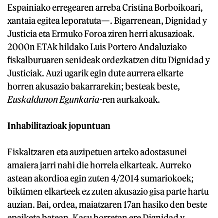
Espainiako erregearen arreba Cristina Borboikoari,
xantaia egitea leporatuta—. Bigarrenean, Dignidad y
Justicia eta Ermuko Foroa ziren herri akusazioak.
2000n ETAk hildako Luis Portero Andaluziako
fiskalburuaren senideak ordezkatzen ditu Dignidad y
Justiciak. Auzi ugarik egin dute aurrera elkarte
horren akusazio bakarrarekin; besteak beste,
Euskaldunon Egunkaria-
ren aurkakoak.
Inhabilitazioak jopuntuan
Fiskaltzaren eta auzipetuen arteko adostasunei
amaiera jarri nahi die horrela elkarteak. Aurreko
astean akordioa egin zuten 4/2014 sumariokoek;
biktimen elkarteek ez zuten akusazio gisa parte hartu
auzian. Bai, ordea, maiatzaren 17an hasiko den beste
epaiketa batean. Kasu horretan ere Dignidad y