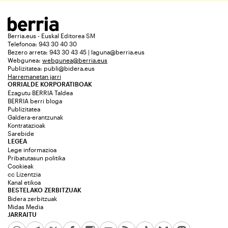
Berria.eus - Euskal Editorea SM
Telefonoa: 943 30 40 30
Bezero arreta: 943 30 43 45 | laguna@berria.eus
Webgunea:
webgunea@berria.eus
Publizitatea:
publi@bidera.eus
Harremanetan jarri
ORRIALDE KORPORATIBOAK
Ezagutu BERRIA Taldea
BERRIA berri bloga
Publizitatea
Galdera-erantzunak
Kontratazioak
Sarebide
LEGEA
Lege informazioa
Pribatutasun politika
Cookieak
cc Lizentzia
Kanal etikoa
BESTELAKO ZERBITZUAK
Bidera zerbitzuak
Midas Media
JARRAITU