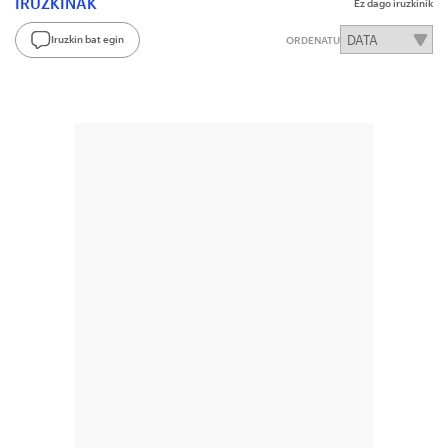
IRUZKINAK
Ez dago iruzkinik
Iruzkin bat egin
ORDENATU