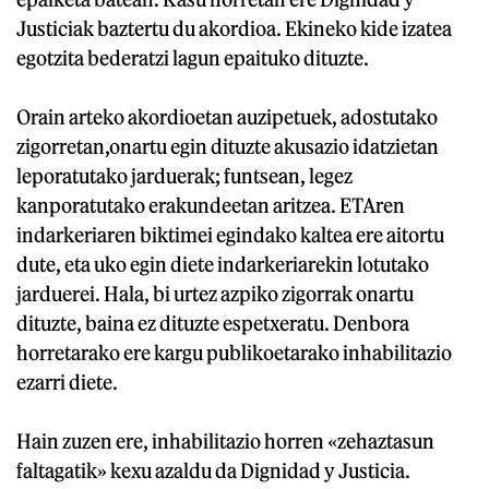
Justiciak baztertu du akordioa. Ekineko kide izatea
egotzita bederatzi lagun epaituko dituzte.
Orain arteko akordioetan auzipetuek, adostutako
zigorretan,onartu egin dituzte akusazio idatzietan
leporatutako jarduerak; funtsean, legez
kanporatutako erakundeetan aritzea. ETAren
indarkeriaren biktimei egindako kaltea ere aitortu
dute, eta uko egin diete indarkeriarekin lotutako
jarduerei. Hala, bi urtez azpiko zigorrak onartu
dituzte, baina ez dituzte espetxeratu. Denbora
horretarako ere kargu publikoetarako inhabilitazio
ezarri diete.
Hain zuzen ere, inhabilitazio horren «zehaztasun
faltagatik» kexu azaldu da Dignidad y Justicia.