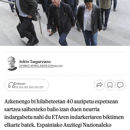
Jokin Sagarzazu
2016KO APIRILAREN 20A
00:00
Entzun
00:00:00
00:00:00
Azkenengo bi hilabeteetan 40 auzipetu espetxean
sartzea saihesteko balio izan duen neurria
indargabetu nahi du ETAren indarkeriaren biktimen
elkarte batek. Espainiako Auzitegi Nazionaleko