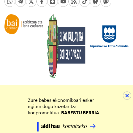
Zure babes ekonomikoari esker
egiten dugu kazetaritza
konprometitua.
BABESTU BERRIA