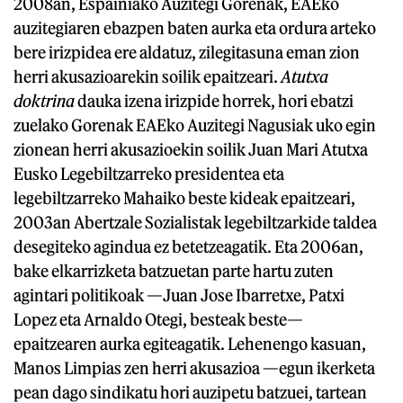
2008an, Espainiako Auzitegi Gorenak, EAEko
auzitegiaren ebazpen baten aurka eta ordura arteko
bere irizpidea ere aldatuz, zilegitasuna eman zion
herri akusazioarekin soilik epaitzeari.
Atutxa
doktrina
dauka izena irizpide horrek, hori ebatzi
zuelako Gorenak EAEko Auzitegi Nagusiak uko egin
zionean herri akusazioekin soilik Juan Mari Atutxa
Eusko Legebiltzarreko presidentea eta
legebiltzarreko Mahaiko beste kideak epaitzeari,
2003an Abertzale Sozialistak legebiltzarkide taldea
desegiteko agindua ez betetzeagatik. Eta 2006an,
bake elkarrizketa batzuetan parte hartu zuten
agintari politikoak —Juan Jose Ibarretxe, Patxi
Lopez eta Arnaldo Otegi, besteak beste—
epaitzearen aurka egiteagatik. Lehenengo kasuan,
Manos Limpias zen herri akusazioa —egun ikerketa
pean dago sindikatu hori auzipetu batzuei, tartean