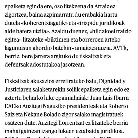
epaiketa eginda ere, oso litekeena da Arraiz ez
zigortzea, baina azpimarratu du erabakia hartu
dutela «koherentziagatik» eta «irizpide juridikoak
alde batera utzita». Azaldu duenez, «hildakoei traizio
egitea» litzateke «biktimen eta borreroen arteko
laguntasun akordio batekin» amaitzea auzia. AVTk,
berriz, bere jarrera argituko du fiskaltzak eta
defentsak adostutakoa jasotzean.
Fiskaltzak akusazioa erretiratuko balu, Dignidad y
Justiciaren salaketarekin soilik epaiketa egin edo ez
aztertu beharko luke epaimahaiak: Juan Luis Ibarra
EAEko Auzitegi Nagusiko presidenteak eta Roberto
Saiz eta Nekane Bolado zigor salako magistratuek
osatzen dute. Auzitegi horrentzat ez litzateke berria
mahai gainean izango lukeen eztabaida juridikoa.