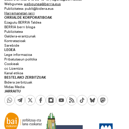
Webgunea:
webgunea@berria.eus
Publizitatea:
publi@bidera.eus
Harremanetan jarri
ORRIALDE KORPORATIBOAK
Ezagutu BERRIA Taldea
BERRIA berri bloga
Publizitatea
Galdera-erantzunak
Kontratazioak
Sarebide
LEGEA
Lege informazioa
Pribatutasun politika
Cookieak
cc Lizentzia
Kanal etikoa
BESTELAKO ZERBITZUAK
Bidera zerbitzuak
Midas Media
JARRAITU