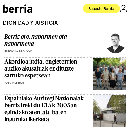
Babestu Berria
DIGNIDAD Y JUSTICIA
Berriz ere, nabarmen eta
nabarmena
ENEKOITZ ESNAOLA
Akordioa itxita, ongietorrien
auziko akusatuak ez dituzte
sartuko espetxean
IOSU ALBERDI
Espainiako Auzitegi Nazionalak
berriz ireki du ETAk 2003an
egindako atentatu baten
inguruko ikerketa