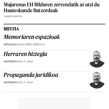
Majarenas EH Bilduren zerrendatik at utzi du
Hauteskunde Batzordeak
XABIER MARTIN
IRITZIA
Memoriaren espazioak
ARTIKULUA
JULEN ORBEA BEREIKUA
Herraren hiztegia
HIZPIDEAK
MIKEL P. ANSA
Propaganda juridikoa
HIZPIDEAK
MIKEL P. ANSA