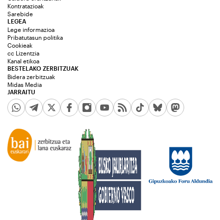
Kontratazioak
Sarebide
LEGEA
Lege informazioa
Pribatutasun politika
Cookieak
cc Lizentzia
Kanal etikoa
BESTELAKO ZERBITZUAK
Bidera zerbitzuak
Midas Media
JARRAITU