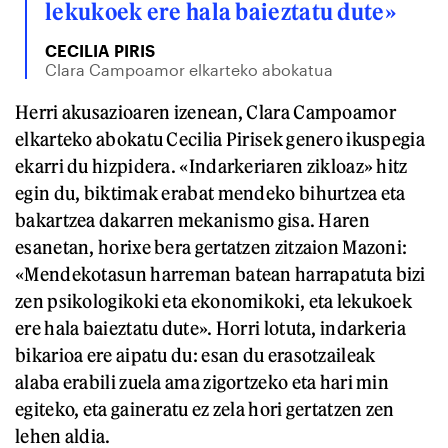
lekukoek ere hala baieztatu dute»
CECILIA PIRIS
Clara Campoamor elkarteko abokatua
Herri akusazioaren izenean, Clara Campoamor
elkarteko abokatu Cecilia Pirisek genero ikuspegia
ekarri du hizpidera. «Indarkeriaren zikloaz» hitz
egin du, biktimak erabat mendeko bihurtzea eta
bakartzea dakarren mekanismo gisa. Haren
esanetan, horixe bera gertatzen zitzaion Mazoni:
«Mendekotasun harreman batean harrapatuta bizi
zen psikologikoki eta ekonomikoki, eta lekukoek
ere hala baieztatu dute». Horri lotuta, indarkeria
bikarioa ere aipatu du: esan du erasotzaileak
alaba erabili zuela ama zigortzeko eta hari min
egiteko, eta gaineratu ez zela hori gertatzen zen
lehen aldia.