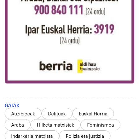
GAIAK
Auzibideak
Delituak
Euskal Herria
Araba
Hilketa matxistak
Feminismoa
Indarkeria matxista
Polizia eta justizia