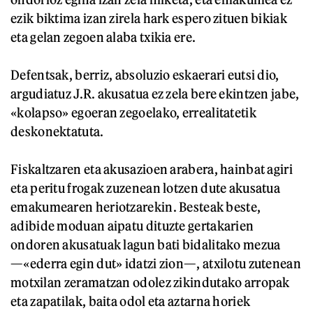
ezik biktima izan zirela hark espero zituen bikiak
eta gelan zegoen alaba txikia ere.
Defentsak, berriz, absoluzio eskaerari eutsi dio,
argudiatuz J.R. akusatua ez zela bere ekintzen jabe,
«kolapso» egoeran zegoelako, errealitatetik
deskonektatuta.
Fiskaltzaren eta akusazioen arabera, hainbat agiri
eta peritu frogak zuzenean lotzen dute akusatua
emakumearen heriotzarekin. Besteak beste,
adibide moduan aipatu dituzte gertakarien
ondoren akusatuak lagun bati bidalitako mezua
—«ederra egin dut» idatzi zion—, atxilotu zutenean
motxilan zeramatzan odolez zikindutako arropak
eta zapatilak, baita odol eta aztarna horiek