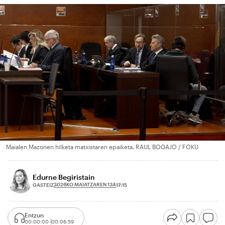
Maialen Mazonen hilketa matxistaren epaiketa. RAUL BOGAJO / FOKU
Edurne Begiristain
2026KO MAIATZAREN 13A
GASTEIZ
17:15
Entzun
00:00:00
00:06:59