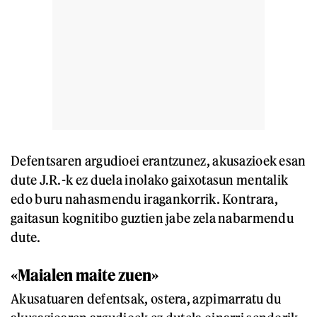
Defentsaren argudioei erantzunez, akusazioek esan
dute J.R.-k ez duela inolako gaixotasun mentalik
edo buru nahasmendu iragankorrik. Kontrara,
gaitasun kognitibo guztien jabe zela nabarmendu
dute.
«Maialen maite zuen»
Akusatuaren defentsak, ostera, azpimarratu du