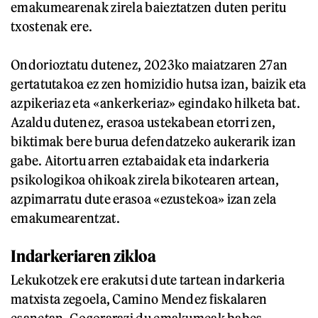
emakumearenak zirela baieztatzen duten peritu
txostenak ere.
Ondorioztatu dutenez, 2023ko maiatzaren 27an
gertatutakoa ez zen homizidio hutsa izan, baizik eta
azpikeriaz eta «ankerkeriaz» egindako hilketa bat.
Azaldu dutenez, erasoa ustekabean etorri zen,
biktimak bere burua defendatzeko aukerarik izan
gabe. Aitortu arren eztabaidak eta indarkeria
psikologikoa ohikoak zirela bikotearen artean,
azpimarratu dute erasoa «ezustekoa» izan zela
emakumearentzat.
Indarkeriaren zikloa
Lekukotzek ere erakutsi dute tartean indarkeria
matxista zegoela, Camino Mendez fiskalaren
esanetan. Gogorarazi du emakumeak babes