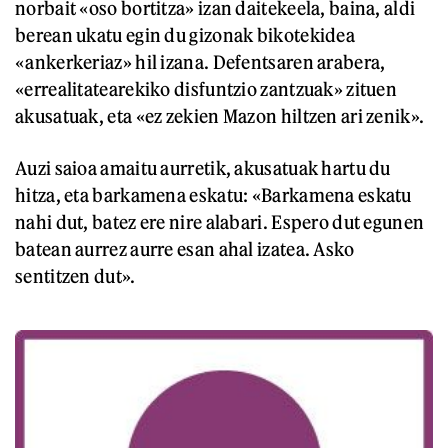
norbait «oso bortitza» izan daitekeela, baina, aldi
berean ukatu egin du gizonak bikotekidea
«ankerkeriaz» hil izana. Defentsaren arabera,
«errealitatearekiko disfuntzio zantzuak» zituen
akusatuak, eta «ez zekien Mazon hiltzen ari zenik».
Auzi saioa amaitu aurretik, akusatuak hartu du
hitza, eta barkamena eskatu: «Barkamena eskatu
nahi dut, batez ere nire alabari. Espero dut egunen
batean aurrez aurre esan ahal izatea. Asko
sentitzen dut».