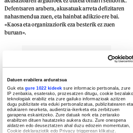
akusazioaren argudioek ez dutela oinarri sendorik.
Defentsaren arabera, akusatuak arreta defizitaren
nahasmendua zuen, eta hainbat adikzio ere bai.
«Kaosa eta organizaziorik eza besterik ez zuen
buruan».
Datuen erabilera arduratsua
Guk eta
gure 1022 kideek
sure informacio pertsonala, zure
IP zenbakia, esaterako, prozesatzen ditugu, cookie bezalak
teknologiak erabiliz eta zure gailuko informazioak azitzen
dugu publizitate eta eduki pertsonalizatua, publizitatearen eta
edukiaren neurketa, audientzia-ikerketa eta zerbitzuen
garapena eskaintzeko. Zure datuak nork eta zertarako
erabiltzen dituen hautatzeko aukera duzu. Zure onespena
aldatzen edo deuseztatzen ahal duzu edozein momentutan,
Cookie deklaraziotik edo Privacy triggerean klikatuz.