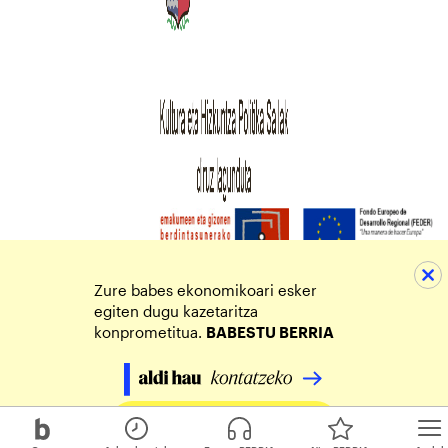
Zure babes ekonomikoari esker
egiten dugu kazetaritza
konprometitua.
BABESTU BERRIA
Egin zure ekarpena