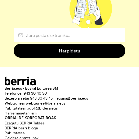
Berria.eus - Euskal Editorea SM
Telefonoa: 943 30 40 30
Bezero arreta: 943 30 43 45 | laguna@berria.eus
Webgunea:
webgunea@berria.eus
Publizitatea:
publi@bidera.eus
Harremanetan jarri
ORRIALDE KORPORATIBOAK
Ezagutu BERRIA Taldea
BERRIA berri bloga
Publizitatea
Galdera-erantzunak