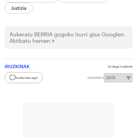
Justizia
Aukeratu
BERRIA
gogoko iturri gisa Googlen.
Aktibatu hemen
IRUZKINAK
Ez dago iruzkinik
Iruzkin bat egin
ORDENATU