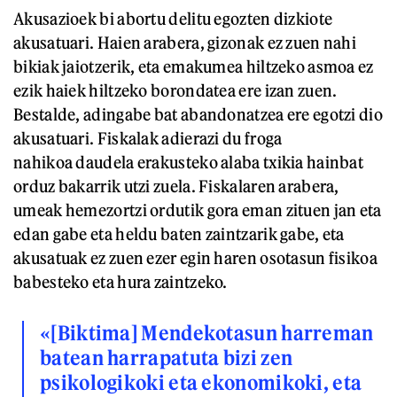
Akusazioek bi abortu delitu egozten dizkiote
akusatuari. Haien arabera, gizonak ez zuen nahi
bikiak jaiotzerik, eta emakumea hiltzeko asmoa ez
ezik haiek hiltzeko borondatea ere izan zuen.
Bestalde, adingabe bat abandonatzea ere egotzi dio
akusatuari. Fiskalak adierazi du froga
nahikoa daudela erakusteko alaba txikia hainbat
orduz bakarrik utzi zuela. Fiskalaren arabera,
umeak hemezortzi ordutik gora eman zituen jan eta
edan gabe eta heldu baten zaintzarik gabe, eta
akusatuak ez zuen ezer egin haren osotasun fisikoa
babesteko eta hura zaintzeko.
«[Biktima] Mendekotasun harreman
batean harrapatuta bizi zen
psikologikoki eta ekonomikoki, eta