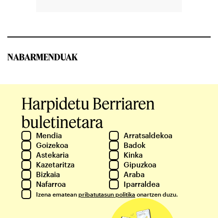
NABARMENDUAK
Harpidetu Berriaren
buletinetara
Mendia
Arratsaldekoa
Goizekoa
Badok
Astekaria
Kinka
Kazetaritza
Gipuzkoa
Bizkaia
Araba
Nafarroa
Iparraldea
Izena ematean
pribatutasun politika
onartzen duzu.