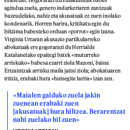
agindua zuela, genero indarkeriaren zantzuak
bazeudelako, nahiz eta akusatuak ez zuen inolako
kondenarik. Horren harira, kritikatu egin du
biktima babesteko orduan «porrot» egin izana.
Virginia Urtaran akusazio partikularreko
abokatuak ere gogorarazi du Herrialde
Katalanetako epaitegi batek «muturreko
arriskuko» babesa ezarri ziola Mazoni, baina
Ertzaintzak arrisku maila jaitsi ziola; abokatuaren
iritziz, erabaki hura «hutsegite larria» izan zen.
«Maialen galduko zuela jakin
zuenean erabaki zuen
[akusatuak] hura hiltzea. Berarentzat
nahi zuelako hil zuen»