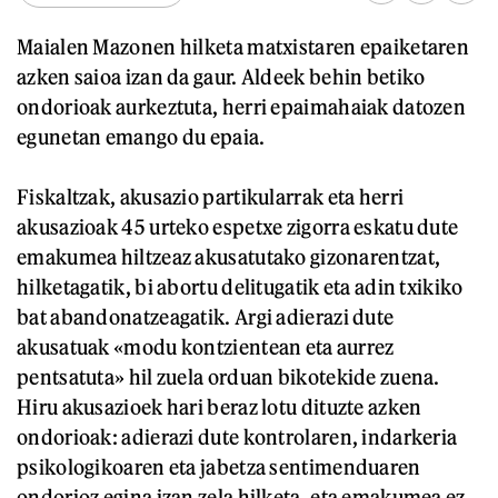
Maialen Mazonen hilketa matxistaren epaiketaren
azken saioa izan da gaur. Aldeek behin betiko
ondorioak aurkeztuta, herri epaimahaiak datozen
egunetan emango du epaia.
Fiskaltzak, akusazio partikularrak eta herri
akusazioak 45 urteko espetxe zigorra eskatu dute
emakumea hiltzeaz akusatutako gizonarentzat,
hilketagatik, bi abortu delitugatik eta adin txikiko
bat abandonatzeagatik. Argi adierazi dute
akusatuak «modu kontzientean eta aurrez
pentsatuta» hil zuela orduan bikotekide zuena.
Hiru akusazioek hari beraz lotu dituzte azken
ondorioak: adierazi dute kontrolaren, indarkeria
psikologikoaren eta jabetza sentimenduaren
ondorioz egina izan zela hilketa, eta emakumea ez