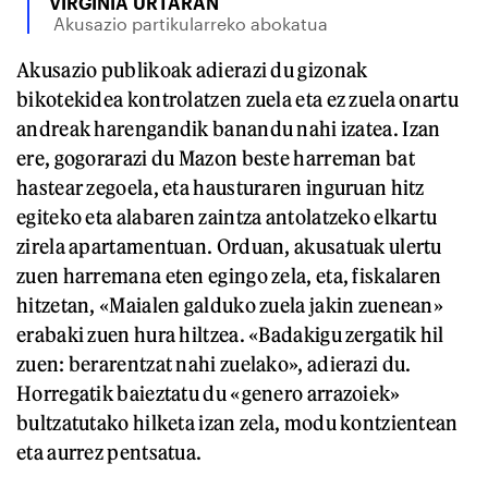
VIRGINIA URTARAN
Akusazio partikularreko abokatua
Akusazio publikoak adierazi du gizonak
bikotekidea kontrolatzen zuela eta ez zuela onartu
andreak harengandik banandu nahi izatea. Izan
ere, gogorarazi du Mazon beste harreman bat
hastear zegoela, eta hausturaren inguruan hitz
egiteko eta alabaren zaintza antolatzeko elkartu
zirela apartamentuan. Orduan, akusatuak ulertu
zuen harremana eten egingo zela, eta, fiskalaren
hitzetan, «Maialen galduko zuela jakin zuenean»
erabaki zuen hura hiltzea. «Badakigu zergatik hil
zuen: berarentzat nahi zuelako», adierazi du.
Horregatik baieztatu du «genero arrazoiek»
bultzatutako hilketa izan zela, modu kontzientean
eta aurrez pentsatua.