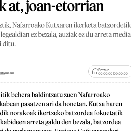
k at, joan-etorrian
oztik, Nafarroako Kutxaren ikerketa batzordet
 legealdian ez bezala, auziak ez du arreta media
 ditu.
Entzun
 8A
00:00
00:00:00
00:00:00
oitik behera baldintzatu zuen Nafarroako
kabean pasatzen ari da honetan. Kutxa haren
ik norakoak ikertzeko batzordea fokuetatik
abideen arreta galdu den bezala, batzordea
ari da parlamentuan. Enrique Goñi zuzendari