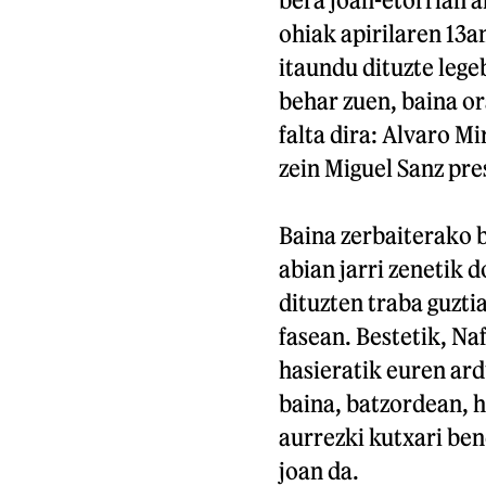
ohiak apirilaren 13a
itaundu dituzte leg
behar zuen, baina or
falta dira: Alvaro M
zein Miguel Sanz pre
Baina zerbaiterako b
abian jarri zenetik 
dituzten traba guzti
fasean. Bestetik, N
hasieratik euren ard
baina, batzordean, h
aurrezki kutxari be
joan da.