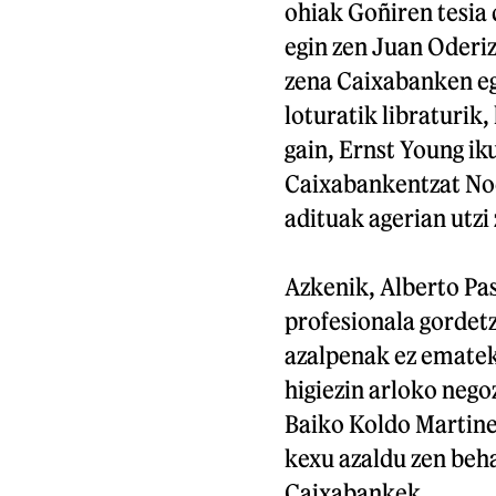
ohiak Goñiren tesia 
egin zen Juan Oderiz
zena Caixabanken eg
loturatik libraturik
gain, Ernst Young ik
Caixabankentzat No
adituak agerian utzi
Azkenik, Alberto Pa
profesionala gordetz
azalpenak ez ematek
higiezin arloko neg
Baiko Koldo Martine
kexu azaldu zen beh
Caixabankek.