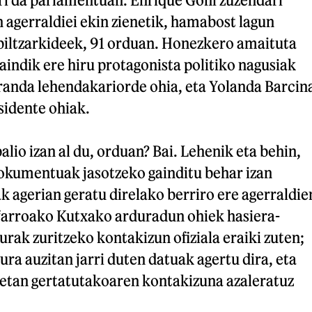
n agerraldiei ekin zienetik, hamabost lagun
ebiltzarkideek, 91 orduan. Honezkero amaituta
aindik ere hiru protagonista politiko nagusiak
iranda lehendakariorde ohia, eta Yolanda Barcin
sidente ohiak.
alio izan al du, orduan? Bai. Lehenik eta behin,
dokumentuak jasotzeko gainditu behar izan
ak agerian geratu direlako berriro ere agerraldie
afarroako Kutxako arduradun ohiek hasiera-
urak zuritzeko kontakizun ofiziala eraiki zuten;
ura auzitan jarri duten datuak agertu dira, eta
netan gertatutakoaren kontakizuna azaleratuz