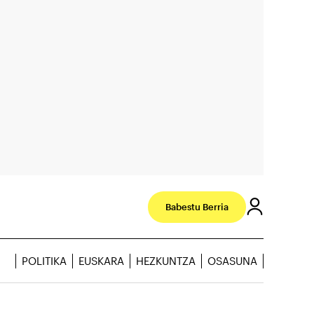
Babestu Berria
POLITIKA
EUSKARA
HEZKUNTZA
OSASUNA