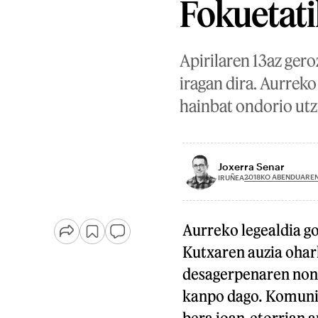
Fokuetati
Apirilaren 13az ger
iragan dira. Aurreko
hainbat ondorio utzi
Joxerra Senar
2018KO ABENDUAREN
IRUÑEA
Aurreko legealdia g
Kutxaren auzia ohar
desagerpenaren nond
kanpo dago. Komunik
bera joan-etorrian 