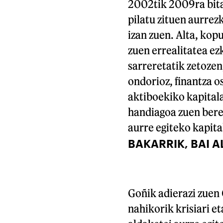
2002tik 2009ra bita
pilatu zituen aurrezk
izan zuen. Alta, kopu
zuen errealitatea ez
sarreretatik zetozen
ondorioz, finantza os
aktiboekiko kapitala
handiagoa zuen bere 
aurre egiteko kapita
BAKARRIK, BAI A
Goñik adierazi zuen 
nahikorik krisiari e