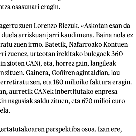
ntza osasunari eragin.
 agertu zuen Lorenzo Riezuk. «Askotan esan da
duela arriskuan jarri kaudimena. Baina nola ez
rratu zuen irmo. Batetik, Nafarroako Kontuen
rri zuenez, urteotan irekitako bulegoek 360
n zioten CANi, eta, horrez gain, langileak
n zituen. Gainera, Goñiren agintaldian, lau
 erretiratu zen, eta 180 milioiko faktura eragin.
tan, aurretik CANek inbertitutako enpresa
kin nagusiak saldu zituen, eta 670 milioi euro
ela.
rtatutakoaren perspektiba osoa. Izan ere,