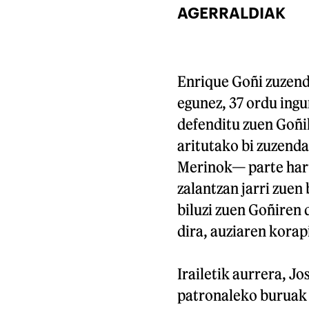
AGERRALDIAK
Enrique Goñi zuzend
egunez, 37 ordu ingu
defenditu zuen Goñik
aritutako bi zuzend
Merinok— parte hartu
zalantzan jarri zuen 
biluzi zuen Goñiren 
dira, auziaren korapi
Irailetik aurrera, Jo
patronaleko buruak 