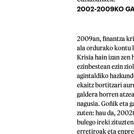
2002-2009KO G
2009an, finantza kri
ala ordurako kontu l
Krisia hain izan ze
ezinbestean ezin zio
agintaldiko hazkunde
ekaitz bortitzari au
galdera horren atze
nagusia. Goñik eta g
zuten: hau da, 200
bulego ireki zituzte
erretiroak eta enpre