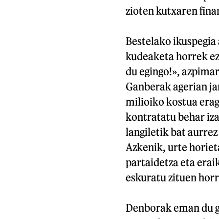
zioten kutxaren fina
Bestelako ikuspegia
kudeaketa horrek ez 
du egingo!», azpima
Ganberak agerian ja
milioiko kostua eragi
kontratatu behar iza
langiletik bat aurrez
Azkenik, urte horie
partaidetza eta erai
eskuratu zituen horr
Denborak eman du ge