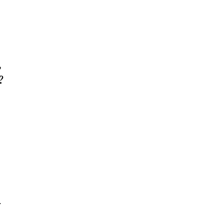
,
?
-