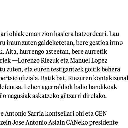
ari ohiak eman zion hasiera batzordeari. Lau
ru iraun zuten galdeketetan, bere gestioa irmo
. Alta, hurrengo asteetan, bere aurretik
ariek —Lorenzo Riezuk eta Manuel Lopez
 zuten, eta euren testigantzek goitik behera
bertsio ofiziala. Batik bat, Riezuren kontakizuna
defentsa. Lehen agerraldiok balio handikoak
lo nagusiak askatzeko giltzarri direlako.
se Antonio Sarria kontseilari ohi eta CEN
zein Jose Antonio Asiain CANeko presidente