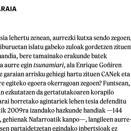
ARAIA
sia lehertu zenean, aurrezki kutxa sendo zegoen
iburuetan islatu gabeko zuloak gordetzen zituen
n handia, bere tamainako erakunde batek
la aurre egin
tsunamiari
, ala Enrique Goñiren
 garaian arrisku gehiegi hartu zituen CANek eta
rre egiteko egoera okerragoan zegoen? Funtsean,
an ezkutatzen da gertatutakoaren korapilo
arai horretako agintariek lehen tesia defenditu
2tik 2009ra izandako hazkunde handiak —144
n, gehienak Nafarroatik kanpo—, langileen aurre
sen partaidetzetan egindako inbertsioak ez