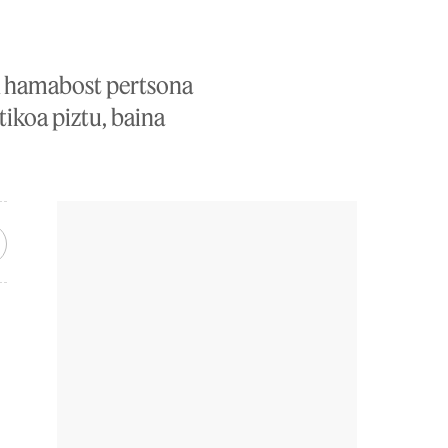
ik hamabost pertsona
tikoa piztu, baina