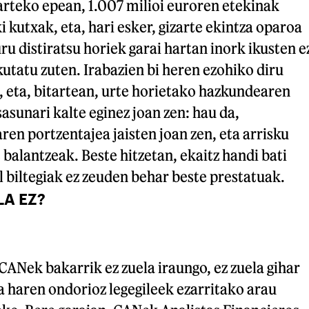
rteko epean, 1.007 milioi euroren etekinak
i kutxak, eta, hari esker, gizarte ekintza oparoa
ru distiratsu horiek garai hartan inork ikusten e
kutatu zuten. Irabazien bi heren ezohiko diru
, eta, bitartean, urte horietako hazkundearen
asunari kalte eginez joan zen: hau da,
ren portzentajea jaisten joan zen, eta arrisku
balantzeak. Beste hitzetan, ekaitz handi bati
l biltegiak ez zeuden behar beste prestatuak.
LA EZ?
CANek bakarrik ez zuela iraungo, ez zuela gihar
ta haren ondorioz legegileek ezarritako arau