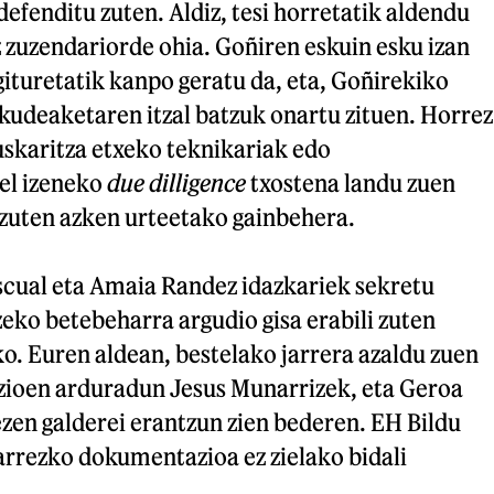
defenditu zuten. Aldiz, tesi horretatik aldendu
 zuzendariorde ohia. Goñiren eskuin esku izan
ituretatik kanpo geratu da, eta, Goñirekiko
, kudeaketaren itzal batzuk onartu zituen. Horrez
uskaritza etxeko teknikariak edo
el izeneko
due dilligence
txostena landu zuen
 zuten azken urteetako gainbehera.
scual eta Amaia Randez idazkariek sekretu
eko betebeharra argudio gisa erabili zuten
o. Euren aldean, bestelako jarrera azaldu zuen
ozioen arduradun Jesus Munarrizek, eta Geroa
zen galderei erantzun zien bederen. EH Bildu
arrezko dokumentazioa ez zielako bidali