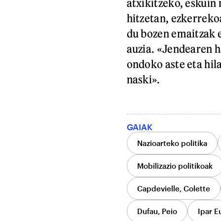
atxikitzeko, eskuin
hitzetan, ezkerreko
du bozen emaitzak e
auzia. «Jendearen h
ondoko aste eta hil
naski».
GAIAK
Nazioarteko politika
Mobilizazio politikoak
Capdevielle, Colette
Dufau, Peio
Ipar E