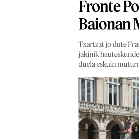
Fronte Po
Baionan M
Txartzat jo dute Fr
jakinik hauteskunde
duela eskuin muturr