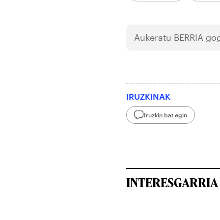
Aukeratu
BERRIA
gog
IRUZKINAK
Iruzkin bat egin
INTERESGARRIA 