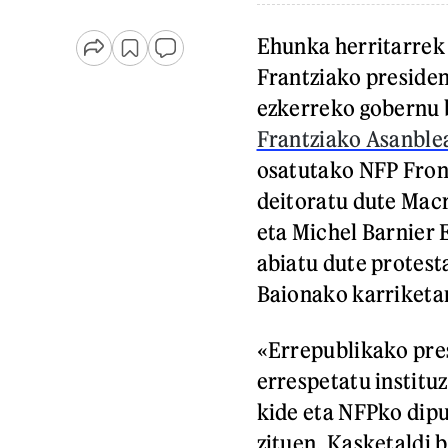
Ehunka herritarrek
Frantziako presiden
ezkerreko gobernu b
Frantziako Asanble
osatutako NFP Front
deitoratu dute Mac
eta Michel Barnier 
abiatu dute protesta
Baionako karriketa
«Errepublikako pres
errespetatu institu
kide eta NFPko dip
zituen. Kasketaldi 