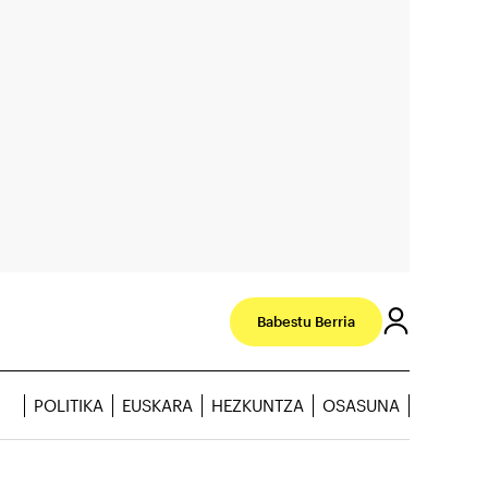
Babestu Berria
POLITIKA
EUSKARA
HEZKUNTZA
OSASUNA