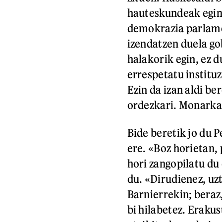
hauteskundeak egina
demokrazia parlame
izendatzen duela go
halakorik egin, ez d
errespetatu instituz
Ezin da izan aldi b
ordezkari. Monarka 
Bide beretik jo du 
ere. «Boz horietan, 
hori zangopilatu du 
du. «Dirudienez, uzt
Barnierrekin; beraz,
bi hilabetez. Erakus