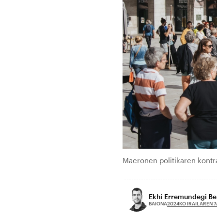
Macronen politikaren kont
Ekhi Erremundegi Be
2024KO IRAILAREN 7
BAIONA