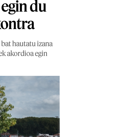
 egin du
kontra
 bat hautatu izana
ek akordioa egin