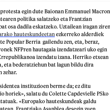
 protesta egin dute Baionan Emmanuel Macro
tearen politika salatzeko eta Frantzian
at osa dadila eskatzeko. Uztailean iragan zire
arako hauteskundeetan
ezkerreko alderdiek
e Popular Berria gailendu zen, eta, beraz,
ronek NFPren hautagaia izendatzeari uko egin
Errepublikanoa izendatu izana. Herriko etxean
, eta bederatziehun bat lagun bildu dira
n zehar.
identea instituzioen berme da; ez ditu
zio horiek», salatu du Colette Capdevielle PSko
utatuak. «Europako hauteskundeak galdu
batean, Frantziako Asanblea desegin zuen,