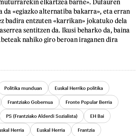
 muturrarekin elkartzea barne». Dufauren
a da «egiazko alternatiba bakarra», eta erran
z badira entzuten «karrikan» jokatuko dela
aserrea sentitzen da. Ikusi beharko da, baina
abeteak nahiko giro beroan iraganen dira
Politika munduan
Euskal Herriko politika
Frantziako Gobernua
Fronte Popular Berria
PS (Frantziako Alderdi Sozialista)
EH Bai
uskal Herria
Euskal Herria
Frantzia