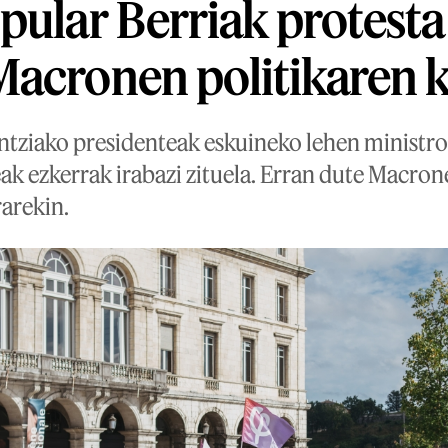
pular Berriak protesta
acronen politikaren 
antziako presidenteak eskuineko lehen ministro
ak ezkerrak irabazi zituela. Erran dute Macron
arekin.