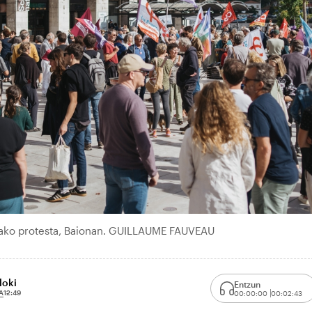
rako protesta, Baionan. GUILLAUME FAUVEAU
loki
Entzun
A
12:49
00:00:00
00:02:43