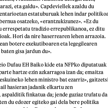
razi, eta galdu». Capdeviellek azaldu du
ntarioetan estatuburuak lehen indar politiko
bernua osatzeko, «erantzukizunez». «Ez du
u errespetatu tradizio errepublikanoa, ez ditu
ioak. Hori da nire haserrearen lehen arrazoia.
erean botere exekutiboaren eta legegilearen
baten gisa jardun du».
Peio Dufau EH Baiko kide eta NFPko diputatuak
parte hartze ezin azkarragoa izan da; emaitza
eskuineko lehen ministro bat ezarriz», gaitzets
ail hasieran jadanik elkartu zen
 aspalditik finkatua da; jende guziaz trufatu da
ten du edozer egiteko gai dela bere politika