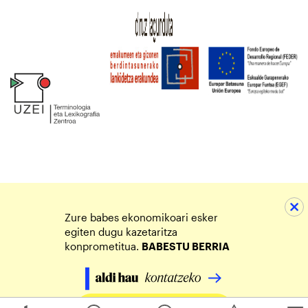
Zure babes ekonomikoari esker
egiten dugu kazetaritza
konprometitua.
BABESTU BERRIA