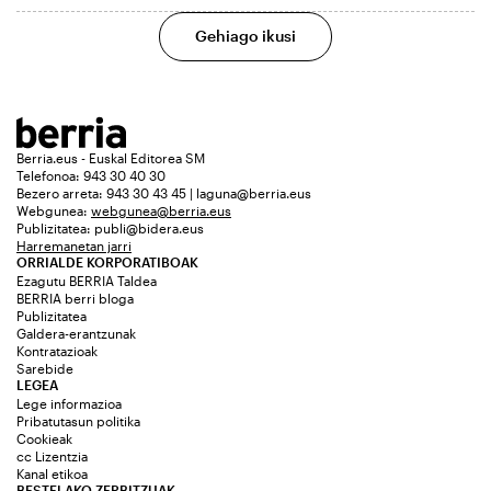
Gehiago ikusi
Berria.eus - Euskal Editorea SM
Telefonoa: 943 30 40 30
Bezero arreta: 943 30 43 45 | laguna@berria.eus
Webgunea:
webgunea@berria.eus
Publizitatea:
publi@bidera.eus
Harremanetan jarri
ORRIALDE KORPORATIBOAK
Ezagutu BERRIA Taldea
BERRIA berri bloga
Publizitatea
Galdera-erantzunak
Kontratazioak
Sarebide
LEGEA
Lege informazioa
Pribatutasun politika
Cookieak
cc Lizentzia
Kanal etikoa
BESTELAKO ZERBITZUAK