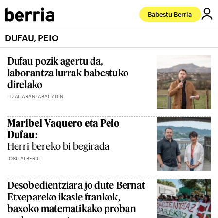
Babestu Berria
DUFAU, PEIO
Dufau pozik agertu da,
laborantza lurrak babestuko
direlako
ITZAL ARANZABAL ADIN
Maribel Vaquero eta Peio
Dufau:
Herri bereko bi begirada
IOSU ALBERDI
Desobedientziara jo dute Bernat
Etxepareko ikasle frankok,
baxoko matematikako proban