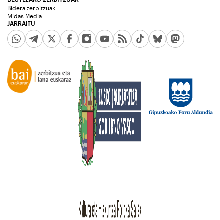
Bidera zerbitzuak
Midas Media
JARRAITU