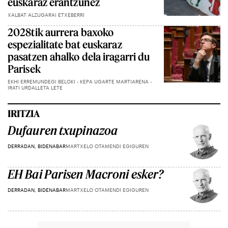
euskaraz erantzunez
XALBAT ALZUGARAI ETXEBERRI
2028tik aurrera baxoko
espezialitate bat euskaraz
pasatzen ahalko dela iragarri du
Parisek
EKHI ERREMUNDEGI BELOKI - KEPA UGARTE MARTIARENA -
IRATI URDALLETA LETE
IRITZIA
Dufauren txupinazoa
DERRADAN, BIDENABAR
MARTXELO OTAMENDI EGIGUREN
EH Bai Parisen Macroni esker?
DERRADAN, BIDENABAR
MARTXELO OTAMENDI EGIGUREN