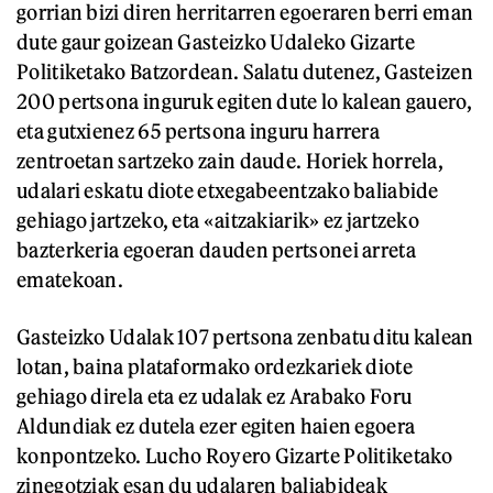
gorrian bizi diren herritarren egoeraren berri eman
dute gaur goizean Gasteizko Udaleko Gizarte
Politiketako Batzordean. Salatu dutenez, Gasteizen
200 pertsona inguruk egiten dute lo kalean gauero,
eta gutxienez 65 pertsona inguru harrera
zentroetan sartzeko zain daude. Horiek horrela,
udalari eskatu diote etxegabeentzako baliabide
gehiago jartzeko, eta «aitzakiarik» ez jartzeko
bazterkeria egoeran dauden pertsonei arreta
ematekoan.
Gasteizko Udalak 107 pertsona zenbatu ditu kalean
lotan, baina plataformako ordezkariek diote
gehiago direla eta ez udalak ez Arabako Foru
Aldundiak ez dutela ezer egiten haien egoera
konpontzeko. Lucho Royero Gizarte Politiketako
zinegotziak esan du udalaren baliabideak