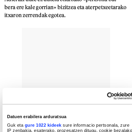
bera ere kale gorrian» bizitzea eta aterpetxeetarako
itxaron zerrendak egotea.
Datuen erabilera arduratsua
Guk eta
gure 1022 kideek
sure informacio pertsonala, zure
IP zenbakia, esaterako, prozesatzen ditugu, cookie bezalak