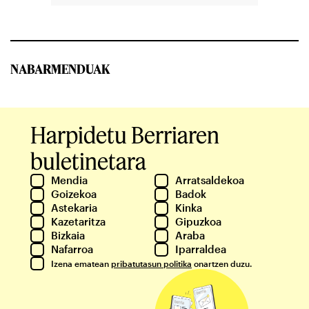
NABARMENDUAK
Harpidetu Berriaren
buletinetara
Mendia
Arratsaldekoa
Goizekoa
Badok
Astekaria
Kinka
Kazetaritza
Gipuzkoa
Bizkaia
Araba
Nafarroa
Iparraldea
Izena ematean
pribatutasun politika
onartzen duzu.