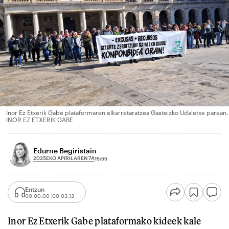
Inor Ez Etxerik Gabe plataformaren elkarretaratzea Gasteizko Udaletxe parean.
INOR EZ ETXERIK GABE
Edurne Begiristain
2025EKO APIRILAREN 7A
15:55
Entzun
00:00:00
00:03:13
Inor Ez Etxerik Gabe plataformako kideek kale