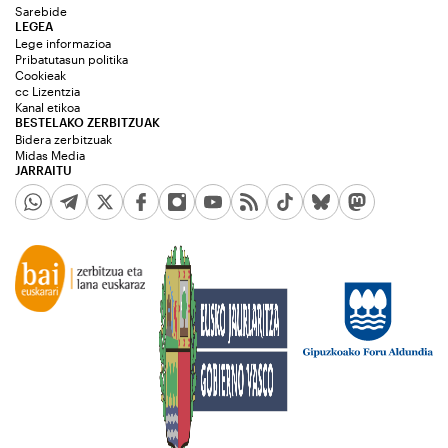
Sarebide
LEGEA
Lege informazioa
Pribatutasun politika
Cookieak
cc Lizentzia
Kanal etikoa
BESTELAKO ZERBITZUAK
Bidera zerbitzuak
Midas Media
JARRAITU