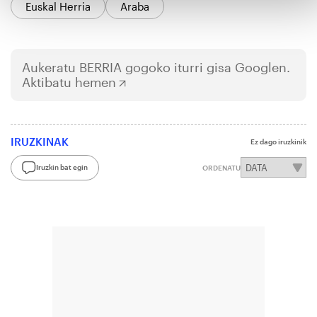
Euskal Herria
Araba
Aukeratu
BERRIA
gogoko iturri gisa Googlen.
Aktibatu hemen
IRUZKINAK
Ez dago iruzkinik
Iruzkin bat egin
ORDENATU