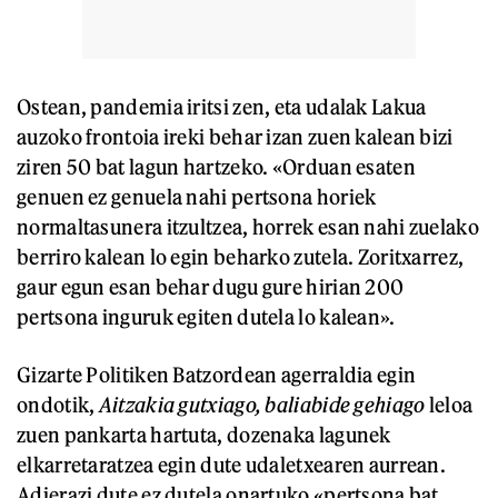
Ostean, pandemia iritsi zen, eta udalak Lakua
auzoko frontoia ireki behar izan zuen kalean bizi
ziren 50 bat lagun hartzeko. «Orduan esaten
genuen ez genuela nahi pertsona horiek
normaltasunera itzultzea, horrek esan nahi zuelako
berriro kalean lo egin beharko zutela. Zoritxarrez,
gaur egun esan behar dugu gure hirian 200
pertsona inguruk egiten dutela lo kalean».
Gizarte Politiken Batzordean agerraldia egin
ondotik,
Aitzakia gutxiago, baliabide gehiago
leloa
zuen pankarta hartuta, dozenaka lagunek
elkarretaratzea egin dute udaletxearen aurrean.
Adierazi dute ez dutela onartuko «pertsona bat