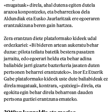
«mugatuak» direla, ahal dutena egiten dutela
arazoa konpontzeko, eta beharrezkoa dela
Aldundiak eta Eusko Jaurlaritzak ere egoeraren
erantzukizuna beren gain hartzea.
Zera erantzun diete plataformako kideek udal
ordezkariei: «Bi bideren artean aukeratu behar
duzue: pilota teilatu batetik bestera pasatzen
jarraitu, edo egoerari heldu eta behar adina
baliabide jarri gizarte bazterkeria jasaten duten
pertsonen beharrei erantzuteko». Inor Ez Etxerik
Gabe plataformako kideek uste dute baliabideak ez
direla mugatuak, kontrara, «gutxiegi» direla, eta
egokitu egin behar direla beharrean dauden
pertsona guztiei erantzuna emateko.