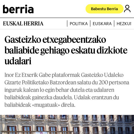
Babestu Berria
EUSKAL HERRIA
POLITIKA
EUSKARA
HEZKUN
Gasteizko etxegabeentzako
baliabide gehiago eskatu dizkiote
udalari
Inor Ez Etxerik Gabe plataformak Gasteizko Udaleko
Gizarte Politiketako Batzordean salatu du 200 pertsona
inguruk kalean lo egin behar dutela eta udalaren
baliabideak gainezka daudela. Udalak erantzun du
baliabideak «mugatuak» direla.