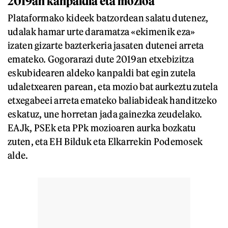
2019an kanpaldia eta mozioa
Plataformako kideek batzordean salatu dutenez,
udalak hamar urte daramatza «ekimenik eza»
izaten gizarte bazterkeria jasaten dutenei arreta
emateko. Gogorarazi dute 2019an etxebizitza
eskubidearen aldeko kanpaldi bat egin zutela
udaletxearen parean, eta mozio bat aurkeztu zutela
etxegabeei arreta emateko baliabideak handitzeko
eskatuz, une horretan jada gainezka zeudelako.
EAJk, PSEk eta PPk mozioaren aurka bozkatu
zuten, eta EH Bilduk eta Elkarrekin Podemosek
alde.