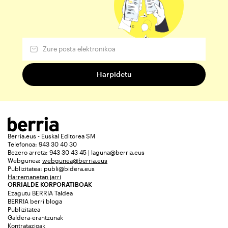
Berria.eus - Euskal Editorea SM
Telefonoa: 943 30 40 30
Bezero arreta: 943 30 43 45 | laguna@berria.eus
Webgunea:
webgunea@berria.eus
Publizitatea:
publi@bidera.eus
Harremanetan jarri
ORRIALDE KORPORATIBOAK
Ezagutu BERRIA Taldea
BERRIA berri bloga
Publizitatea
Galdera-erantzunak
Kontratazioak