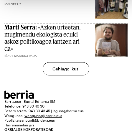
ION ORZAIZ
Marti Serra:
«Azken urteetan,
mugimendu ekologista eduki
askoz politikoagoa lantzen ari
da»
IÑAUT MATAUKO RADA
Gehiago ikusi
Berria.eus - Euskal Editorea SM
Telefonoa: 943 30 40 30
Bezero arreta: 943 30 43 45 | laguna@berria.eus
Webgunea:
webgunea@berria.eus
Publizitatea:
publi@bidera.eus
Harremanetan jarri
ORRIALDE KORPORATIBOAK