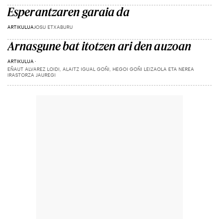
Esperantzaren garaia da
ARTIKULUA
JOSU ETXABURU
Arnasgune bat itotzen ari den auzoan
ARTIKULUA
EÑAUT ALVAREZ LOIDI, ALAITZ IGUAL GOÑI, HEGOI GOÑI LEIZAOLA ETA NEREA
IRASTORZA JAUREGI