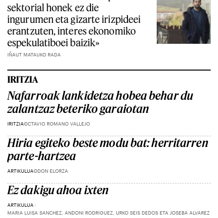
sektorial honek ez die
ingurumen eta gizarte irizpideei
erantzuten, interes ekonomiko
espekulatiboei baizik»
IÑAUT MATAUKO RADA
IRITZIA
Nafarroak lankidetza hobea behar du
zalantzaz beteriko garaiotan
IRITZIA
OCTAVIO ROMANO VALLEJO
Hiria egiteko beste modu bat: herritarren
parte-hartzea
ARTIKULUA
ODON ELORZA
Ez dakigu ahoa ixten
ARTIKULUA
MARIA LUISA SANCHEZ, ANDONI RODRIGUEZ, URKO SEIS DEDOS ETA JOSEBA ALVAREZ