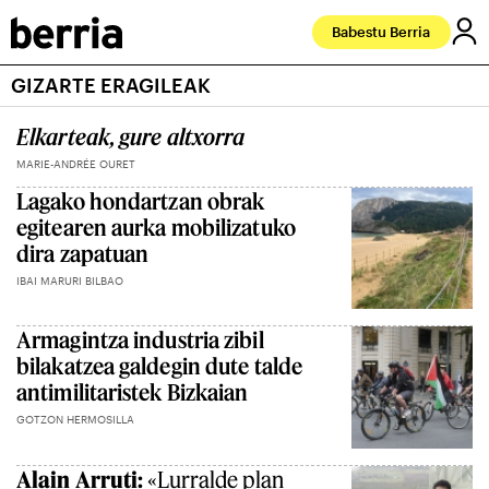
Babestu Berria
GIZARTE ERAGILEAK
Elkarteak, gure altxorra
MARIE-ANDRÉE OURET
Lagako hondartzan obrak
egitearen aurka mobilizatuko
dira zapatuan
IBAI MARURI BILBAO
Armagintza industria zibil
bilakatzea galdegin dute talde
antimilitaristek Bizkaian
GOTZON HERMOSILLA
Alain Arruti:
«Lurralde plan