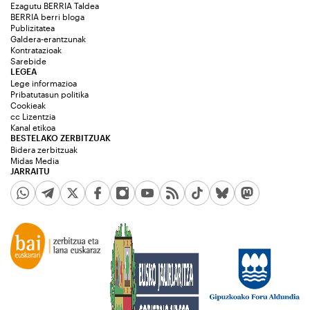
Ezagutu BERRIA Taldea
BERRIA berri bloga
Publizitatea
Galdera-erantzunak
Kontratazioak
Sarebide
LEGEA
Lege informazioa
Pribatutasun politika
Cookieak
cc Lizentzia
Kanal etikoa
BESTELAKO ZERBITZUAK
Bidera zerbitzuak
Midas Media
JARRAITU