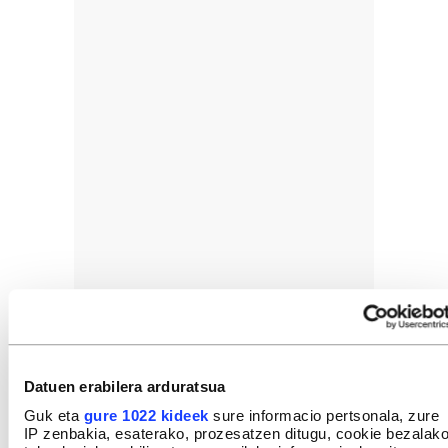
Datuen erabilera arduratsua
Guk eta
gure 1022 kideek
sure informacio pertsonala, zure
IP zenbakia, esaterako, prozesatzen ditugu, cookie bezalak