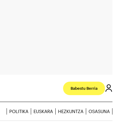
Babestu Berria
POLITIKA
EUSKARA
HEZKUNTZA
OSASUNA