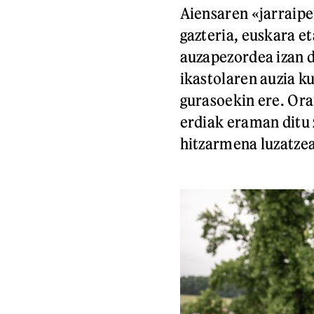
Aiensaren «jarraipe
gazteria, euskara e
auzapezordea izan d
ikastolaren auzia k
gurasoekin ere. Ora
erdiak eraman ditu 
hitzarmena luzatze