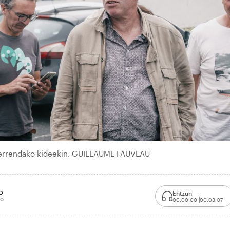
 zerrendako kideekin. GUILLAUME FAUVEAU
o
Entzun
30
00:00:00
00:03:07