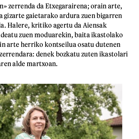
n» zerrenda da Etxegarairena; orain arte,
ta gizarte gaietarako ardura zuen bigarren
a. Halere, kritiko agertu da Aiensak
udeatu zuen moduarekin, baita ikastolako
in arte herriko kontseilua osatu dutenen
zerrendara: denek bozkatu zuten ikastolari
aren alde martxoan.