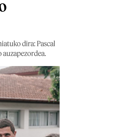
o
hiatuko dira: Pascal
ko auzapezordea.