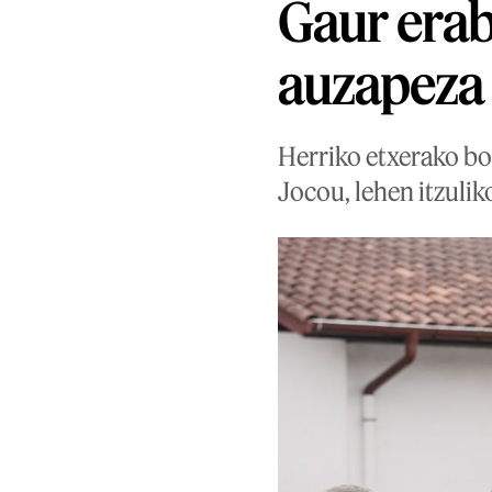
Gaur erab
auzapeza 
Herriko etxerako boz
Jocou, lehen itzulik