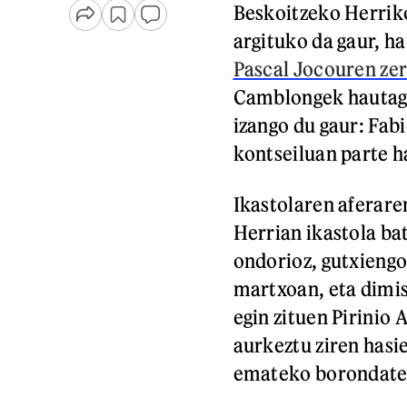
Beskoitzeko Herrik
argituko da gaur, h
Pascal Jocouren zer
Camblongek hautagai
izango du gaur: Fab
kontseiluan parte h
Ikastolaren aferare
Herrian ikastola ba
ondorioz, gutxiengo
martxoan, eta dimis
egin zituen Pirinio 
aurkeztu ziren hasi
emateko borondate