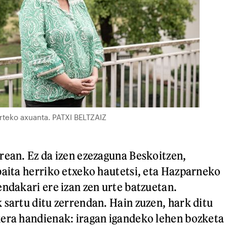
arteko axuanta. PATXI BELTZAIZ
rean. Ez da izen ezezaguna Beskoitzen,
baita herriko etxeko hautetsi, eta Hazparneko
endakari ere izan zen urte batzuetan.
 sartu ditu zerrendan. Hain zuzen, hark ditu
era handienak: iragan igandeko lehen bozketa