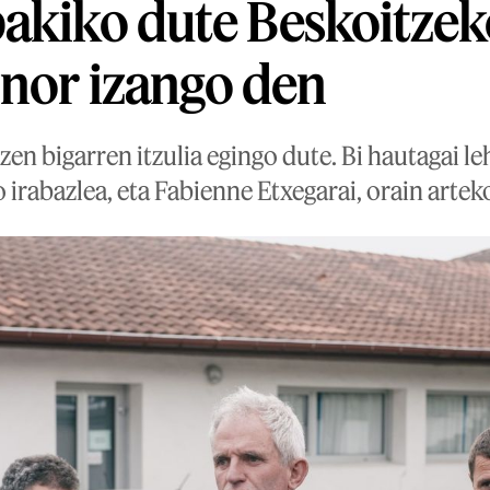
akiko dute Beskoitzek
nor izango den
en bigarren itzulia egingo dute. Bi hautagai le
o irabazlea, eta Fabienne Etxegarai, orain arte