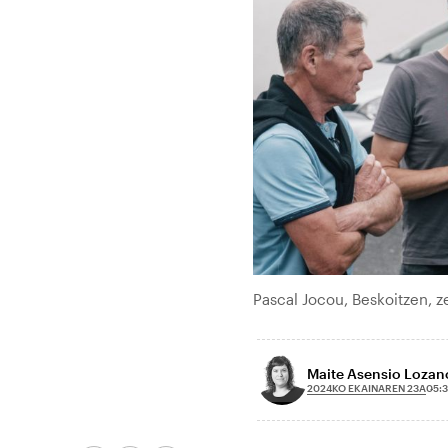
Pascal Jocou, Beskoitzen,
Maite Asensio Lozan
2024KO EKAINAREN 23A
05: