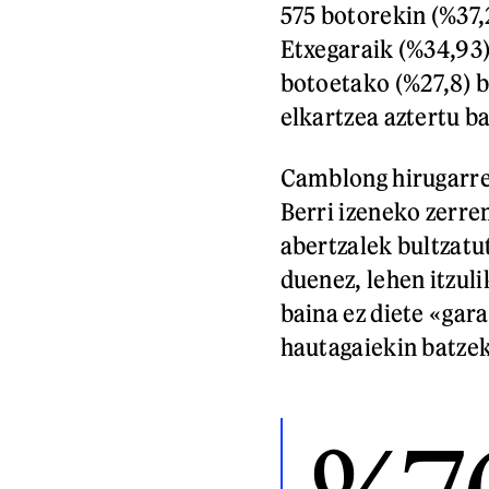
575 botorekin (%37,
Etxegaraik (%34,93
botoetako (%27,8) 
elkartzea aztertu b
Camblong hirugarren
Berri izeneko zerre
abertzalek bultzatut
duenez, lehen itzul
baina ez diete «gar
hautagaiekin batzek