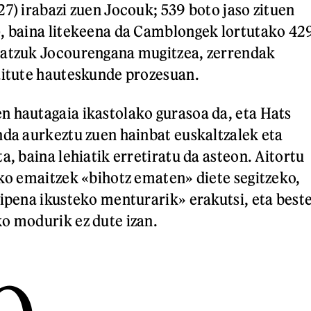
27) irabazi zuen Jocouk; 539 boto jaso zituen
), baina litekeena da Camblongek lortutako 42
batzuk Jocourengana mugitzea, zerrendak
aitute hauteskunde prozesuan.
 hautagaia ikastolako gurasoa da, eta Hats
nda aurkeztu zuen hainbat euskaltzalek eta
a, baina lehiatik erretiratu da asteon. Aitortu
iko emaitzek «bihotz ematen» diete segitzeko,
aipena ikusteko menturarik» erakutsi, eta best
o modurik ez dute izan.