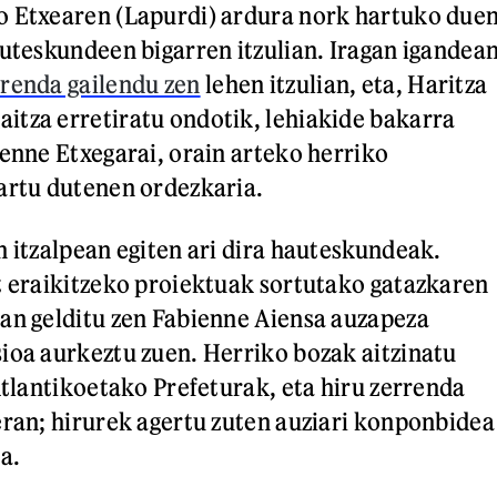
o Etxearen (Lapurdi) ardura nork hartuko due
auteskundeen bigarren itzulian. Iragan igandea
renda gailendu zen
lehen itzulian, eta, Haritza
tza erretiratu ondotik, lehiakide bakarra
ienne Etxegarai, orain arteko herriko
artu dutenen ordezkaria.
n itzalpean egiten ari dira hauteskundeak.
t eraikitzeko proiektuak sortutako gatazkaren
an gelditu zen Fabienne Aiensa auzapeza
ioa aurkeztu zuen. Herriko bozak aitzinatu
Atlantikoetako Prefeturak, eta hiru zerrenda
eran; hirurek agertu zuten auziari konponbidea
a.