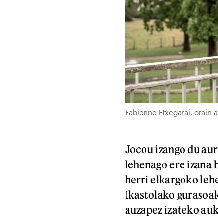
Fabienne Etxegarai, orain 
Jocou izango du aur
lehenago ere izana 
herri elkargoko leh
Ikastolako gurasoak
auzapez izateko auk