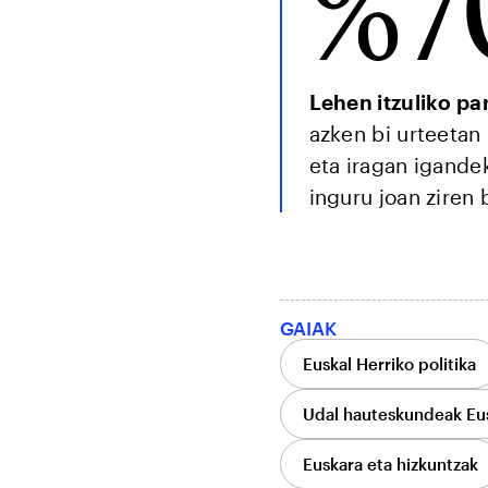
%7
Lehen itzuliko pa
azken bi urteetan 
eta iragan igandek
inguru joan ziren 
GAIAK
Euskal Herriko politika
Udal hauteskundeak Eus
Euskara eta hizkuntzak