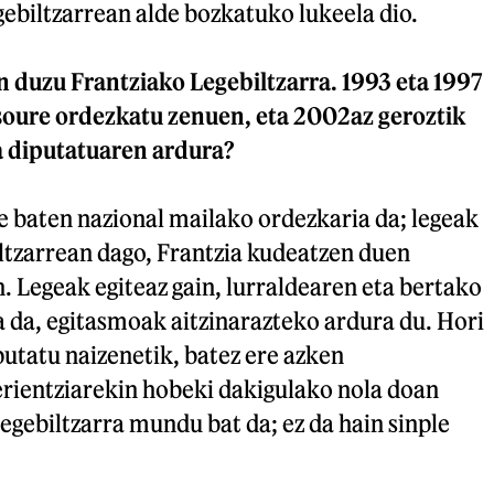
gebiltzarrean alde bozkatuko lukeela dio.
n duzu Frantziako Legebiltzarra. 1993 eta 1997
oure ordezkatu zenuen, eta 2002az geroztik
a diputatuaren ardura?
e baten nazional mailako ordezkaria da; legeak
ltzarrean dago, Frantzia kudeatzen duen
 Legeak egiteaz gain, lurraldearen eta bertako
 da, egitasmoak aitzinarazteko ardura du. Hori
iputatu naizenetik, batez ere azken
erientziarekin hobeki dakigulako nola doan
gebiltzarra mundu bat da; ez da hain sinple