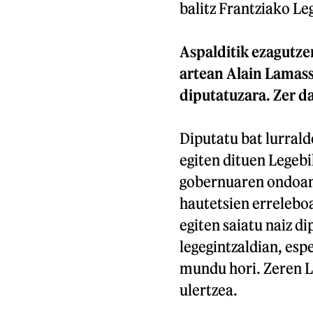
balitz Frantziako Le
Aspalditik ezagutze
artean Alain Lamass
diputatuzara. Zer d
Diputatu bat lurrald
egiten dituen Legebi
gobernuaren ondoan.
hautetsien erreleboa
egiten saiatu naiz d
legegintzaldian, esp
mundu hori. Zeren Le
ulertzea.