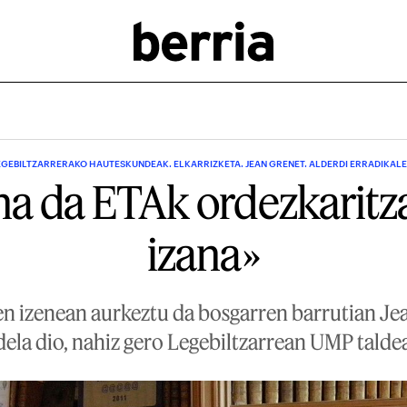
EGEBILTZARRERAKO HAUTESKUNDEAK. ELKARRIZKETA. JEAN GRENET. ALDERDI ERRADIKAL
a da ETAk ordezkaritz
izana»
en izenean aurkeztu da bosgarren barrutian Je
 dela dio, nahiz gero Legebiltzarrean UMP talde