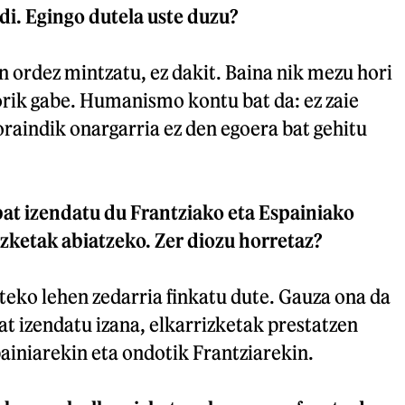
di. Egingo dutela uste duzu?
 ordez mintzatu, ez dakit. Baina nik mezu hori
rik gabe. Humanismo kontu bat da: ez zaie
 oraindik onargarria ez den egoera bat gehitu
at izendatu du Frantziako eta Espainiako
zketak abiatzeko. Zer diozu horretaz?
teko lehen zedarria finkatu dute. Gauza ona da
t izendatu izana, elkarrizketak prestatzen
ainiarekin eta ondotik Frantziarekin.