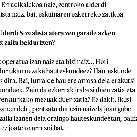
 Erradikalekoa naiz, zentroko alderdi
sta naiz, bai, eskuinaren ezkerreko zatikoa.
lderdi Sozialista atera zen garaile azken
 zaitu beldurtzen?
operatua izan naiz eta bizi naiz... Hori
ldur ukan nezake hauteskundeez? Hauteskunde
 dira. Bai, lurralde hau ere arrosa dela erakutsi
undeek. Zein da ezkerrak irabazi duen zatia eta
en aurkako mezuak duen zatia? Ez dakit. Ikusi
zanen dela, pentsatu dut ezin naizela joan gabe
 zaila izanen dela oraingo hauteskundeetan, bain
 ez joateko arrazoi bat.