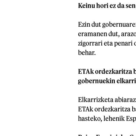
Keinu hori ez da sen
Ezin dut gobernuaren
eramanen dut, arazo
zigorrari eta penari
behar.
ETAk ordezkaritza b
gobernuekin elkarri
Elkarrizketa abiaraz
ETAk ordezkaritza ba
hasteko, lehenik Esp