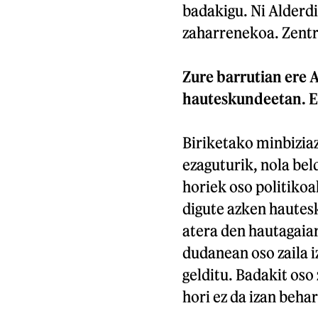
badakigu. Ni Alderdi
zaharrenekoa. Zentri
Zure barrutian ere A
hauteskundeetan. Ez
Biriketako minbiziaz 
ezaguturik, nola be
horiek oso politikoak
digute azken hautesk
atera den hautagaiar
dudanean oso zaila i
gelditu. Badakit oso
hori ez da izan behar