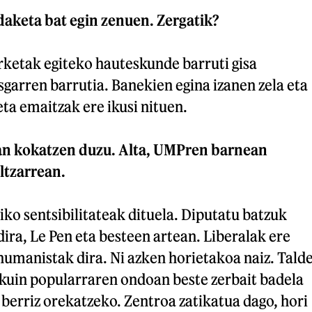
daketa bat egin zenuen. Zergatik?
erketak egiteko hauteskunde barruti gisa
garren barrutia. Banekien egina izanen zela eta
eta emaitzak ere ikusi nituen.
an kokatzen duzu. Alta, UMPren barnean
ltzarrean.
ko sentsibilitateak dituela. Diputatu batzuk
ira, Le Pen eta besteen artean. Liberalak ere
humanistak dira. Ni azken horietakoa naiz. Tald
skuin popularraren ondoan beste zerbait badela
berriz orekatzeko. Zentroa zatikatua dago, hori