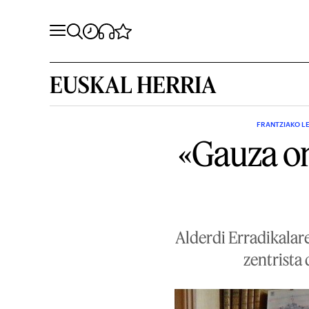
EUSKAL HERRIA
FRANTZIAKO L
«Gauza on
Alderdi Erradikalar
zentrista