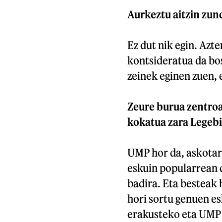
Aurkeztu aitzin zun
Ez dut nik egin. Azt
kontsideratua da bos
zeinek eginen zuen, 
Zeure burua zentro
kokatua zara Legebi
UMP hor da, askotari
eskuin popularrean d
badira. Eta besteak 
hori sortu genuen e
erakusteko eta UMP 