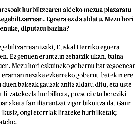
 presoak hurbiltzearen aldeko mezua plazaratu
egebiltzarrean. Egoera ez da aldatu. Mezu hori
zenuke, diputatu bazina?
egebiltzarrean izaki, Euskal Herriko egoera
en. Ez genuen erantzun zehatzik ukan, baina
uen. Mezu hori eskuineko gobernu bat zegoenea
 eraman nezake ezkerreko gobernu batekin ere.
 duen bakeak gauzak anitz aldatu ditu, eta uste
t litzatekeela hurbilketa, presoei eta bereziki
banaketa familiarentzat zigor bikoitza da. Gaur
ikusiz, ongi etorriak lirateke hurbilketak;
rateke.