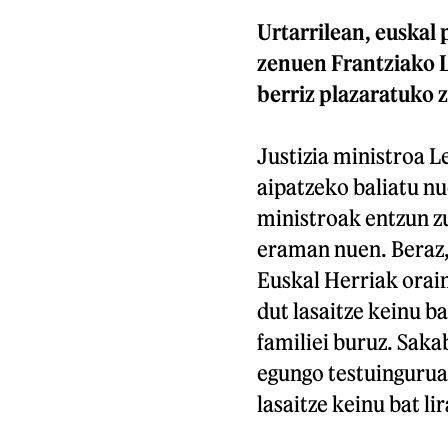
Urtarrilean, euskal
zenuen Frantziako L
berriz plazaratuko 
Justizia ministroa L
aipatzeko baliatu nu
ministroak entzun z
eraman nuen. Beraz,
Euskal Herriak orain
dut lasaitze keinu ba
familiei buruz. Saka
egungo testuingurua 
lasaitze keinu bat li