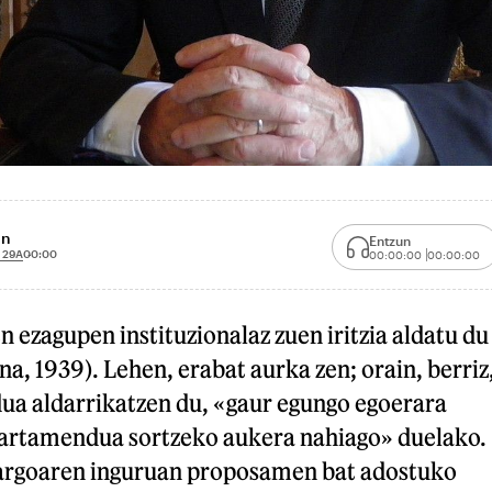
in
Entzun
 29A
00:00
00:00:00
00:00:00
n ezagupen instituzionalaz zuen iritzia aldatu du
a, 1939). Lehen, erabat aurka zen; orain, berriz
a aldarrikatzen du, «gaur egungo egoerara
artamendua sortzeko aukera nahiago» duelako.
kargoaren inguruan proposamen bat adostuko