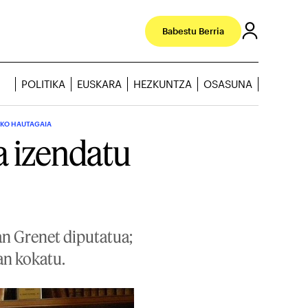
Babestu Berria
POLITIKA
EUSKARA
HEZKUNTZA
OSASUNA
EKO HAUTAGAIA
a izendatu
an Grenet diputatua;
an kokatu.