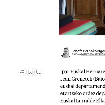
Jenofa Berhokoirigo
2012KO MAIATZAREN
BAIONA
Ipar Euskal Herriare
Jean Grenetek (Baion
euskal departamendu
etortzeko ordez dep
Euskal Lurralde El