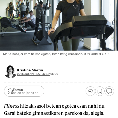
Maria Isasa, ariketa fisikoa egiten, Bitan Bat gimnasioan. JON URBE/FOKU
Kristina Martin
2025EKO APIRILAREN 27A
05:00
Entzun
00:00:00
00:13:00
Fitness
hitzak sasoi betean egotea esan nahi du.
Garai bateko gimnastikaren parekoa da, alegia.