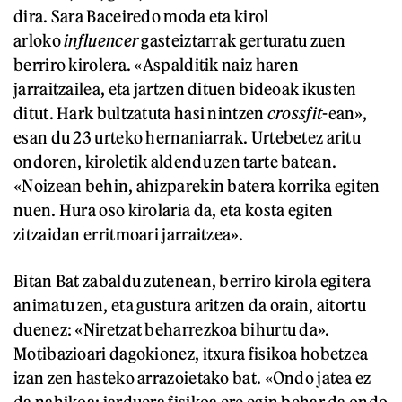
dira. Sara Baceiredo moda eta kirol
arloko
influencer
gasteiztarrak gerturatu zuen
berriro kirolera. «Aspalditik naiz haren
jarraitzailea, eta jartzen dituen bideoak ikusten
ditut. Hark bultzatuta hasi nintzen
crossfit
-ean»,
esan du 23 urteko hernaniarrak. Urtebetez aritu
ondoren, kiroletik aldendu zen tarte batean.
«Noizean behin, ahizparekin batera korrika egiten
nuen. Hura oso kirolaria da, eta kosta egiten
zitzaidan erritmoari jarraitzea».
Bitan Bat zabaldu zutenean, berriro kirola egitera
animatu zen, eta gustura aritzen da orain, aitortu
duenez: «Niretzat beharrezkoa bihurtu da».
Motibazioari dagokionez, itxura fisikoa hobetzea
izan zen hasteko arrazoietako bat. «Ondo jatea ez
da nahikoa: jarduera fisikoa ere egin behar da ondo