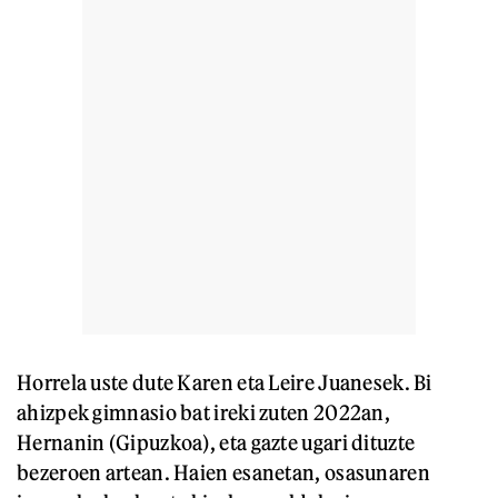
Horrela uste dute Karen eta Leire Juanesek. Bi
ahizpek gimnasio bat ireki zuten 2022an,
Hernanin (Gipuzkoa), eta gazte ugari dituzte
bezeroen artean. Haien esanetan, osasunaren