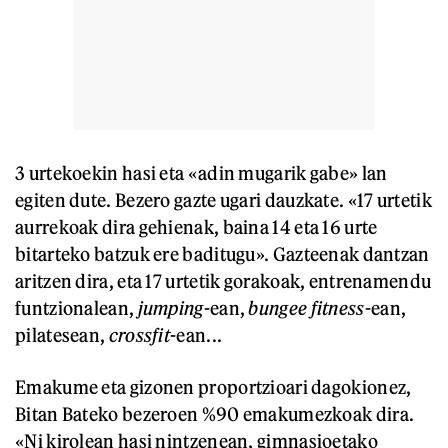
3 urtekoekin hasi eta «adin mugarik gabe» lan
egiten dute. Bezero gazte ugari dauzkate. «17 urtetik
aurrekoak dira gehienak, baina 14 eta 16 urte
bitarteko batzuk ere baditugu». Gazteenak dantzan
aritzen dira, eta 17 urtetik gorakoak, entrenamendu
funtzionalean,
jumping
-ean,
bungee fitness
-ean,
pilatesean,
crossfit
-ean...
Emakume eta gizonen proportzioari dagokionez,
Bitan Bateko bezeroen %90 emakumezkoak dira.
«Ni kirolean hasi nintzenean, gimnasioetako