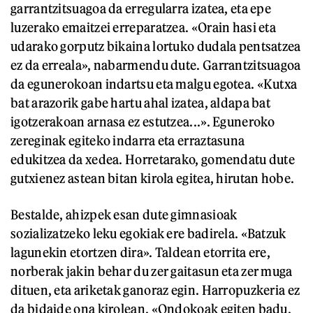
garrantzitsuagoa da erregularra izatea, eta epe
luzerako emaitzei erreparatzea. «Orain hasi eta
udarako gorputz bikaina lortuko dudala pentsatzea
ez da erreala», nabarmendu dute. Garrantzitsuagoa
da egunerokoan indartsu eta malgu egotea. «Kutxa
bat arazorik gabe hartu ahal izatea, aldapa bat
igotzerakoan arnasa ez estutzea...». Eguneroko
zereginak egiteko indarra eta erraztasuna
edukitzea da xedea. Horretarako, gomendatu dute
gutxienez astean bitan kirola egitea, hirutan hobe.
Bestalde, ahizpek esan dute gimnasioak
sozializatzeko leku egokiak ere badirela. «Batzuk
lagunekin etortzen dira». Taldean etorrita ere,
norberak jakin behar du zer gaitasun eta zer muga
dituen, eta ariketak ganoraz egin. Harropuzkeria ez
da bidaide ona kirolean. «Ondokoak egiten badu,