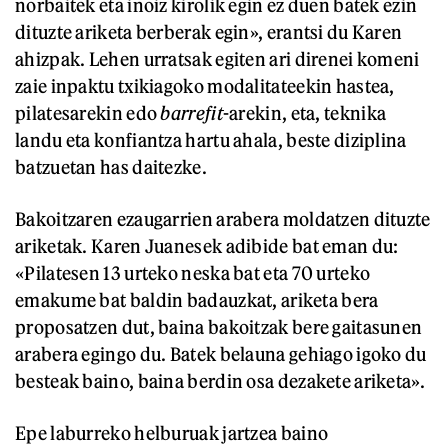
norbaitek eta inoiz kirolik egin ez duen batek ezin
dituzte ariketa berberak egin», erantsi du Karen
ahizpak. Lehen urratsak egiten ari direnei komeni
zaie inpaktu txikiagoko modalitateekin hastea,
pilatesarekin edo
barrefit
-arekin, eta, teknika
landu eta konfiantza hartu ahala, beste diziplina
batzuetan has daitezke.
Bakoitzaren ezaugarrien arabera moldatzen dituzte
ariketak. Karen Juanesek adibide bat eman du:
«Pilatesen 13 urteko neska bat eta 70 urteko
emakume bat baldin badauzkat, ariketa bera
proposatzen dut, baina bakoitzak bere gaitasunen
arabera egingo du. Batek belauna gehiago igoko du
besteak baino, baina berdin osa dezakete ariketa».
Epe laburreko helburuak jartzea baino