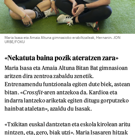
Maria Isasa eta Amaia Altuna gimnasioko erabiltzaileak, Hernanin. JON
URBE/FOKU
«Nekatuta baina pozik ateratzen zara»
Maria Isasa eta Amaia Altuna Bitan Bat gimnasioan
aritzen dira zentroa zabaldu zenetik.
Entrenamendu funtzionala egiten dute biek, astean
bitan. «
Crossfit
-aren antzekoa da. Kardioa eta
indarra lantzeko ariketak egiten ditugu gorputzeko
hainbat ataletan», azaldu du Isasak.
«Txikitan euskal dantzetan eta eskola kirolean aritu
nintzen, eta, gero, biak utzi». Maria Isasaren hitzak