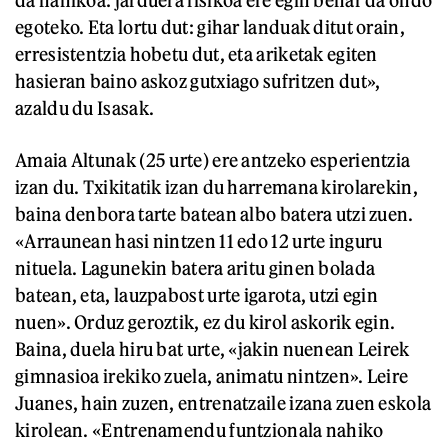
egoteko. Eta lortu dut: gihar landuak ditut orain,
erresistentzia hobetu dut, eta ariketak egiten
hasieran baino askoz gutxiago sufritzen dut»,
azaldu du Isasak.
Amaia Altunak (25 urte) ere antzeko esperientzia
izan du. Txikitatik izan du harremana kirolarekin,
baina denbora tarte batean albo batera utzi zuen.
«Arraunean hasi nintzen 11 edo 12 urte inguru
nituela. Lagunekin batera aritu ginen bolada
batean, eta, lauzpabost urte igarota, utzi egin
nuen». Orduz geroztik, ez du kirol askorik egin.
Baina, duela hiru bat urte, «jakin nuenean Leirek
gimnasioa irekiko zuela, animatu nintzen». Leire
Juanes, hain zuzen, entrenatzaile izana zuen eskola
kirolean. «Entrenamendu funtzionala nahiko