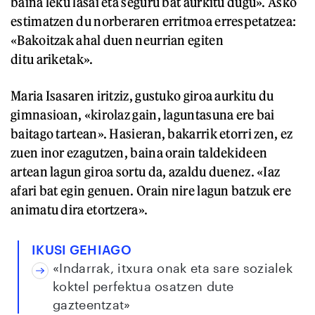
baina leku lasai eta seguru bat aurkitu dugu». Asko
estimatzen du norberaren erritmoa errespetatzea:
«Bakoitzak ahal duen neurrian egiten
ditu ariketak».
Maria Isasaren iritziz, gustuko giroa aurkitu du
gimnasioan, «kirolaz gain, laguntasuna ere bai
baitago tartean». Hasieran, bakarrik etorri zen, ez
zuen inor ezagutzen, baina orain taldekideen
artean lagun giroa sortu da, azaldu duenez. «Iaz
afari bat egin genuen. Orain nire lagun batzuk ere
animatu dira etortzera».
IKUSI GEHIAGO
«Indarrak, itxura onak eta sare sozialek
koktel perfektua osatzen dute
gazteentzat»