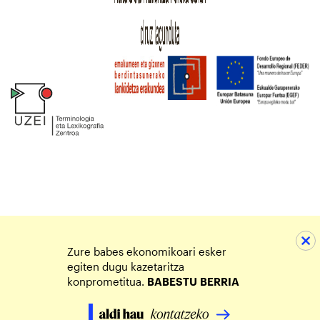
Zure babes ekonomikoari esker
egiten dugu kazetaritza
konprometitua.
BABESTU
BERRIA