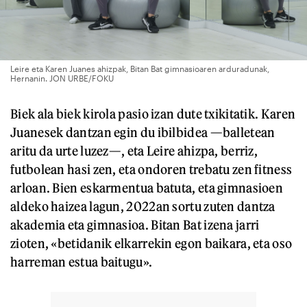
Leire eta Karen Juanes ahizpak, Bitan Bat gimnasioaren arduradunak,
Hernanin. JON URBE/FOKU
Biek ala biek kirola pasio izan dute txikitatik. Karen
Juanesek dantzan egin du ibilbidea —balletean
aritu da urte luzez—, eta Leire ahizpa, berriz,
futbolean hasi zen, eta ondoren trebatu zen fitness
arloan. Bien eskarmentua batuta, eta gimnasioen
aldeko haizea lagun, 2022an sortu zuten dantza
akademia eta gimnasioa. Bitan Bat izena jarri
zioten, «betidanik elkarrekin egon baikara, eta oso
harreman estua baitugu».