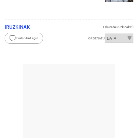
IRUZKINAK
Ezkutatu iruzkinak
(1)
Iruzkin bat egin
ORDENATU