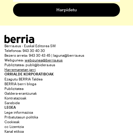
Berria.eus - Euskal Editorea SM
Telefonoa: 943 30 40 30
Bezero arreta: 943 30 43 45 | laguna@berria.eus
Webgunea:
webgunea@berria.eus
Publizitatea:
publi@bidera.eus
Harremanetan jarri
ORRIALDE KORPORATIBOAK
Ezagutu BERRIA Taldea
BERRIA berri bloga
Publizitatea
Galdera-erantzunak
Kontratazioak
Sarebide
LEGEA
Lege informazioa
Pribatutasun politika
Cookieak
cc Lizentzia
Kanal etikoa