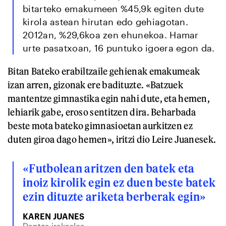
bitarteko emakumeen %45,9k egiten dute
kirola astean hirutan edo gehiagotan.
2012an, %29,6koa zen ehunekoa. Hamar
urte pasatxoan, 16 puntuko igoera egon da.
Bitan Bateko erabiltzaile gehienak emakumeak
izan arren, gizonak ere badituzte. «Batzuek
mantentze gimnastika egin nahi dute, eta hemen,
lehiarik gabe, eroso sentitzen dira. Beharbada
beste mota bateko gimnasioetan aurkitzen ez
duten giroa dago hemen», iritzi dio Leire Juanesek.
«Futbolean aritzen den batek eta
inoiz kirolik egin ez duen beste batek
ezin dituzte ariketa berberak egin»
KAREN JUANES
Dantza irakaslea