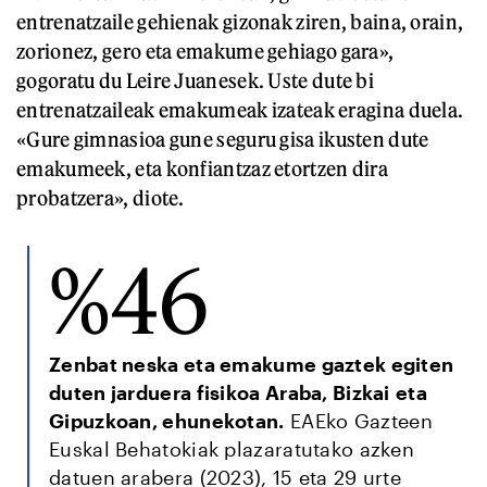
entrenatzaile gehienak gizonak ziren, baina, orain,
zorionez, gero eta emakume gehiago gara»,
gogoratu du Leire Juanesek. Uste dute bi
entrenatzaileak emakumeak izateak eragina duela.
«Gure gimnasioa gune seguru gisa ikusten dute
emakumeek, eta konfiantzaz etortzen dira
probatzera», diote.
%46
Zenbat neska eta emakume gaztek egiten
duten jarduera fisikoa Araba, Bizkai eta
Gipuzkoan, ehunekotan.
EAEko Gazteen
Euskal Behatokiak plazaratutako azken
datuen arabera (2023), 15 eta 29 urte