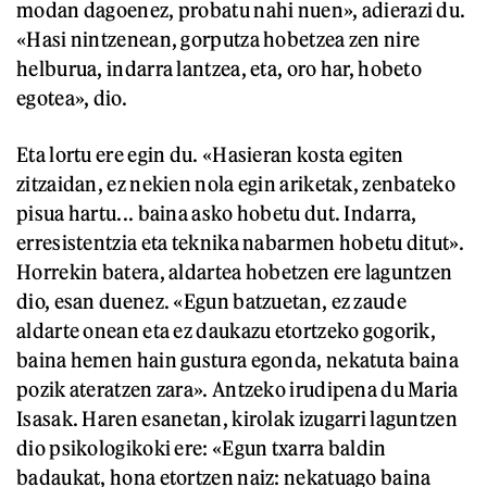
modan dagoenez, probatu nahi nuen», adierazi du.
«Hasi nintzenean, gorputza hobetzea zen nire
helburua, indarra lantzea, eta, oro har, hobeto
egotea», dio.
Eta lortu ere egin du. «Hasieran kosta egiten
zitzaidan, ez nekien nola egin ariketak, zenbateko
pisua hartu... baina asko hobetu dut. Indarra,
erresistentzia eta teknika nabarmen hobetu ditut».
Horrekin batera, aldartea hobetzen ere laguntzen
dio, esan duenez. «Egun batzuetan, ez zaude
aldarte onean eta ez daukazu etortzeko gogorik,
baina hemen hain gustura egonda, nekatuta baina
pozik ateratzen zara». Antzeko irudipena du Maria
Isasak. Haren esanetan, kirolak izugarri laguntzen
dio psikologikoki ere: «Egun txarra baldin
badaukat, hona etortzen naiz: nekatuago baina