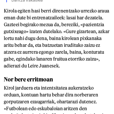
Kirola egiten hasi berri direnentzako urrezko araua
eman dute bi entrenatzaileek: lasai har dezatela.
Gazteei begirako mezua da, bereziki, «pazientzia
gutxixeago» izaten dutelako. «Gure gizartean, azkar
lortu nahi dugu dena, baina kirolean pixkanaka
aritu behar da, eta batzuetan irudituko zaizu ez
atzera ez aurrera egongo zarela, baina, konturatu
gabe, egindako lanaren fruitua etorriko zaizu»,
adierazi du Leire Juanesek.
Nor bere erritmoan
Kirol jarduera eta intentsitatea aukeratzeko
orduan, kontuan hartu behar dira norberaren
gorputzaren ezaugarriak, ohartarazi dutenez.
«Futbolean edo eskubaloian aritzen den