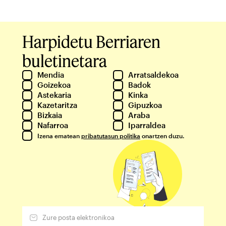
Harpidetu Berriaren
buletinetara
Mendia
Arratsaldekoa
Goizekoa
Badok
Astekaria
Kinka
Kazetaritza
Gipuzkoa
Bizkaia
Araba
Nafarroa
Iparraldea
Izena ematean
pribatutasun politika
onartzen duzu.