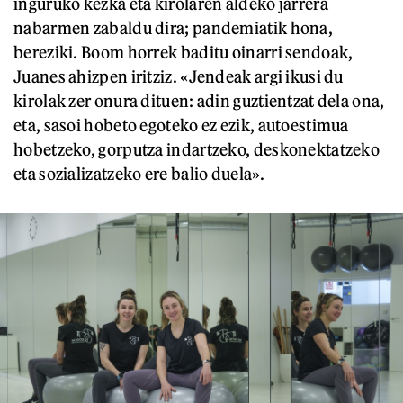
inguruko kezka eta kirolaren aldeko jarrera
nabarmen zabaldu dira; pandemiatik hona,
bereziki. Boom horrek baditu oinarri sendoak,
Juanes ahizpen iritziz. «Jendeak argi ikusi du
kirolak zer onura dituen: adin guztientzat dela ona,
eta, sasoi hobeto egoteko ez ezik, autoestimua
hobetzeko, gorputza indartzeko, deskonektatzeko
eta sozializatzeko ere balio duela».