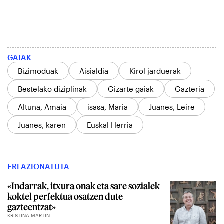
GAIAK
Bizimoduak
Aisialdia
Kirol jarduerak
Bestelako diziplinak
Gizarte gaiak
Gazteria
Altuna, Amaia
isasa, Maria
Juanes, Leire
Juanes, karen
Euskal Herria
ERLAZIONATUTA
«Indarrak, itxura onak eta sare sozialek
koktel perfektua osatzen dute
gazteentzat»
KRISTINA MARTIN