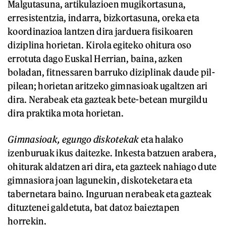
Malgutasuna, artikulazioen mugikortasuna,
erresistentzia, indarra, bizkortasuna, oreka eta
koordinazioa lantzen dira jarduera fisikoaren
diziplina horietan. Kirola egiteko ohitura oso
errotuta dago Euskal Herrian, baina, azken
boladan, fitnessaren barruko diziplinak daude pil-
pilean; horietan aritzeko gimnasioak ugaltzen ari
dira. Nerabeak eta gazteak bete-betean murgildu
dira praktika mota horietan.
Gimnasioak, egungo diskotekak
eta halako
izenburuak ikus daitezke. Inkesta batzuen arabera,
ohiturak aldatzen ari dira, eta gazteek nahiago dute
gimnasiora joan lagunekin, diskoteketara eta
tabernetara baino. Inguruan nerabeak eta gazteak
dituztenei galdetuta, bat datoz baieztapen
horrekin.