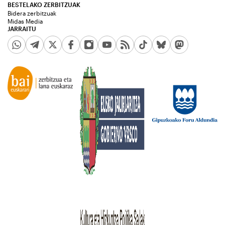
BESTELAKO ZERBITZUAK
Bidera zerbitzuak
Midas Media
JARRAITU