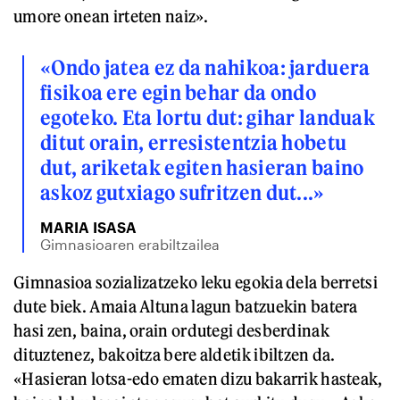
umore onean irteten naiz».
«Ondo jatea ez da nahikoa: jarduera
fisikoa ere egin behar da ondo
egoteko. Eta lortu dut: gihar landuak
ditut orain, erresistentzia hobetu
dut, ariketak egiten hasieran baino
askoz gutxiago sufritzen dut...»
MARIA ISASA
Gimnasioaren erabiltzailea
Gimnasioa sozializatzeko leku egokia dela berretsi
dute biek. Amaia Altuna lagun batzuekin batera
hasi zen, baina, orain ordutegi desberdinak
dituztenez, bakoitza bere aldetik ibiltzen da.
«Hasieran lotsa-edo ematen dizu bakarrik hasteak,