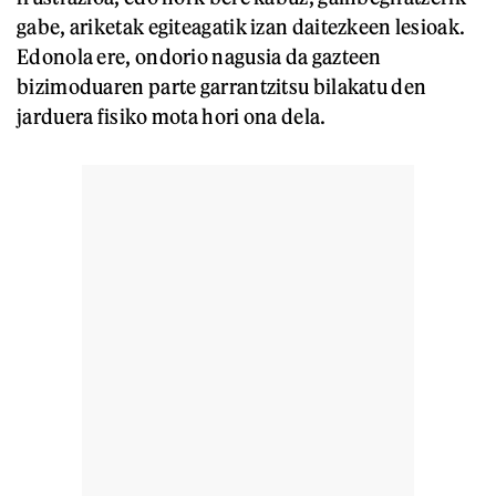
gabe, ariketak egiteagatik izan daitezkeen lesioak.
Edonola ere, ondorio nagusia da gazteen
bizimoduaren parte garrantzitsu bilakatu den
jarduera fisiko mota hori ona dela.