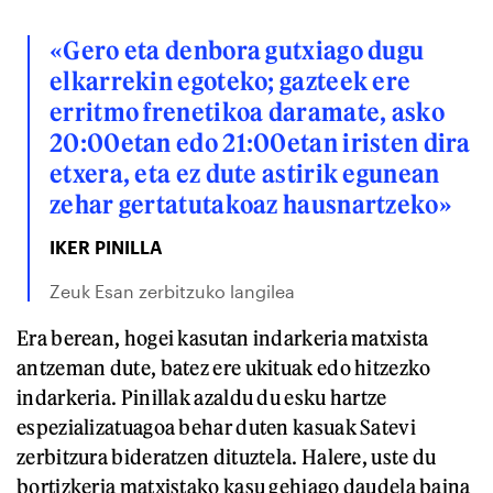
«Gero eta denbora gutxiago dugu
elkarrekin egoteko; gazteek ere
erritmo frenetikoa daramate, asko
20:00etan edo 21:00etan iristen dira
etxera, eta ez dute astirik egunean
zehar gertatutakoaz hausnartzeko»
IKER PINILLA
Zeuk Esan zerbitzuko langilea
Era berean, hogei kasutan indarkeria matxista
antzeman dute, batez ere ukituak edo hitzezko
indarkeria. Pinillak azaldu du esku hartze
espezializatuagoa behar duten kasuak Satevi
zerbitzura bideratzen dituztela. Halere, uste du
bortizkeria matxistako kasu gehiago daudela baina