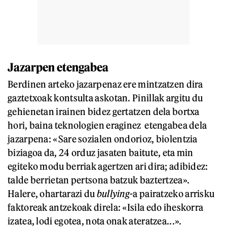
Jazarpen etengabea
Berdinen arteko jazarpenaz ere mintzatzen dira
gaztetxoak kontsulta askotan. Pinillak argitu du
gehienetan irainen bidez gertatzen dela bortxa
hori, baina teknologien eraginez etengabea dela
jazarpena: «Sare sozialen ondorioz, biolentzia
biziagoa da, 24 orduz jasaten baitute, eta min
egiteko modu berriak agertzen ari dira; adibidez:
talde berrietan pertsona batzuk baztertzea».
Halere, ohartarazi du
bullying
-a pairatzeko arrisku
faktoreak antzekoak direla: «Isila edo iheskorra
izatea, lodi egotea, nota onak ateratzea...».