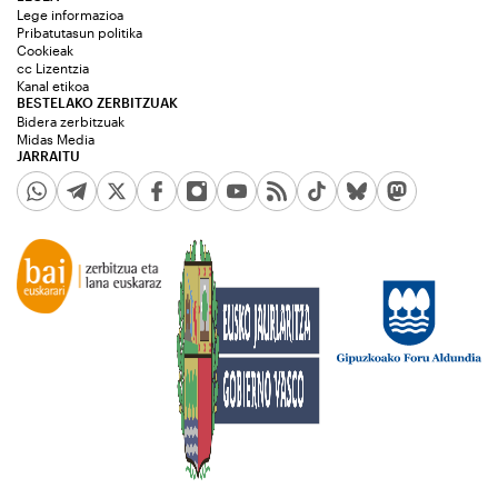
Lege informazioa
Pribatutasun politika
Cookieak
cc Lizentzia
Kanal etikoa
BESTELAKO ZERBITZUAK
Bidera zerbitzuak
Midas Media
JARRAITU