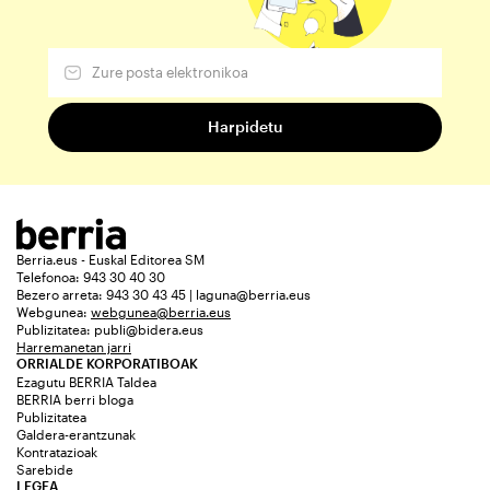
Berria.eus - Euskal Editorea SM
Telefonoa: 943 30 40 30
Bezero arreta: 943 30 43 45 | laguna@berria.eus
Webgunea:
webgunea@berria.eus
Publizitatea:
publi@bidera.eus
Harremanetan jarri
ORRIALDE KORPORATIBOAK
Ezagutu BERRIA Taldea
BERRIA berri bloga
Publizitatea
Galdera-erantzunak
Kontratazioak
Sarebide
LEGEA