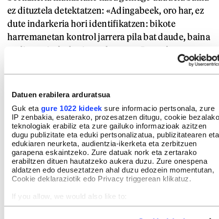
ez dituztela detektatzen: «Adingabeek, oro har, ez
dute indarkeria hori identifikatzen: bikote
harremanetan kontrol jarrera pila bat daude, baina
ez dituzte indarkeriatzat hartzen. Dena den,
sexualitateaz eta alkohol edo droga kontsumoaz ez
digute ia kontsultarik egiten, uste dutelako gai
horiek kontrolpean dituztela».
Datuen erabilera arduratsua
Guk eta
gure 1022 kideek
sure informacio pertsonala, zure
IP zenbakia, esaterako, prozesatzen ditugu, cookie bezalak
teknologiak erabiliz eta zure gailuko informazioak azitzen
dugu publizitate eta eduki pertsonalizatua, publizitatearen eta
edukiaren neurketa, audientzia-ikerketa eta zerbitzuen
garapena eskaintzeko. Zure datuak nork eta zertarako
erabiltzen dituen hautatzeko aukera duzu. Zure onespena
aldatzen edo deuseztatzen ahal duzu edozein momentutan,
Cookie deklaraziotik edo Privacy triggerean klikatuz.
If you allow, we would also like to:
Collect information about your geographical location
which can be accurate to within several meters