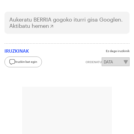
Aukeratu
BERRIA
gogoko iturri gisa Googlen.
Aktibatu hemen
IRUZKINAK
Ez dago iruzkinik
Iruzkin bat egin
ORDENATU