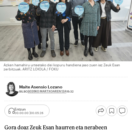
Azken hamahiru urteetako dei kopuru handiena jaso zuen iaz Zeuk Esan
zerbitzuak. ARITZ LOIOLA / FOKU
Maite Asensio Lozano
2026KO MARTXOAREN 12A
BILBO
15:32
Entzun
00:00:00
00:05:26
Gora doaz Zeuk Esan haurren eta nerabeen