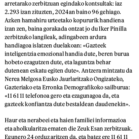
arretarako zerbitzuan egindako kontsultak: iaz
2.293 izan zituzten, 2024an baino 96 gehiago.
Azken hamahiru urteetako kopururik handiena
izan zen, baina gorakada ontzat jo du Iker Pinilla
zerbitzuko langileak, adingabeen ardura
handiagoa islatzen duelakoan: «Gazteek
inteligentzia emozional handia dute, beren burua
hobeto ezagutzen dute, eta laguntza behar
dutenean eskatu egiten dute». Antzera mintzatu da
Nerea Melgosa Eusko Jaurlaritzako Ongizateko,
Gazteriako eta Erronka Demografikoko sailburua:
«11 61 11 telefonoa gero eta ezagunagoa da, eta
gazteek konfiantza dute bestaldean daudenekin».
Haur eta nerabeei eta haien familiei informazioa
eta aholkularitza ematen die Zeuk Esan zerbitzuak.
Egunero 24 orduz aritzen da, eta batez ere 11 61 11