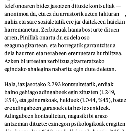
telefonoaren bidez jasotzen dituzte kontsultak —
anonimoa da, eta ez du arrastorik uzten fakturan—,
nahiz eta sare sozialetatik ere jar daitekeen haiekin
harremanetan. Zerbitzuak hamabost urte dituen
arren, Pinillak onartu du ez dela oso
ezaguna gizartean, eta horregatik garrantzitsua
dela haurren eta nerabeen eremuetara hurbiltzea.
Azken bi urteetan zerbitzua gizarteratzeko
egindako ahalegina nabaritu egin dute deietan.
Hala, iaz jasotako 2.293 kontsultetatik, erdiak
baino gehiago adingabeek egin zituzten (1.249,
%54), eta gainerakoak, helduek (1.044, %45), batez
ere adingabeen gurasoek eta beste senideek.
Adingabeen kontsultetan, nagusiki bi arazo
antzeman dituzte: ezinegon psikologikoak eragiten