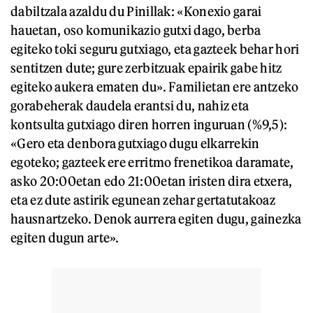
dabiltzala azaldu du Pinillak: «Konexio garai
hauetan, oso komunikazio gutxi dago, berba
egiteko toki seguru gutxiago, eta gazteek behar hori
sentitzen dute; gure zerbitzuak epairik gabe hitz
egiteko aukera ematen du». Familietan ere antzeko
gorabeherak daudela erantsi du, nahiz eta
kontsulta gutxiago diren horren inguruan (%9,5):
«Gero eta denbora gutxiago dugu elkarrekin
egoteko; gazteek ere erritmo frenetikoa daramate,
asko 20:00etan edo 21:00etan iristen dira etxera,
eta ez dute astirik egunean zehar gertatutakoaz
hausnartzeko. Denok aurrera egiten dugu, gainezka
egiten dugun arte».