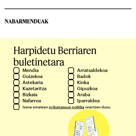
NABARMENDUAK
Harpidetu Berriaren
buletinetara
Mendia
Arratsaldekoa
Goizekoa
Badok
Astekaria
Kinka
Kazetaritza
Gipuzkoa
Bizkaia
Araba
Nafarroa
Iparraldea
Izena ematean
pribatutasun politika
onartzen duzu.