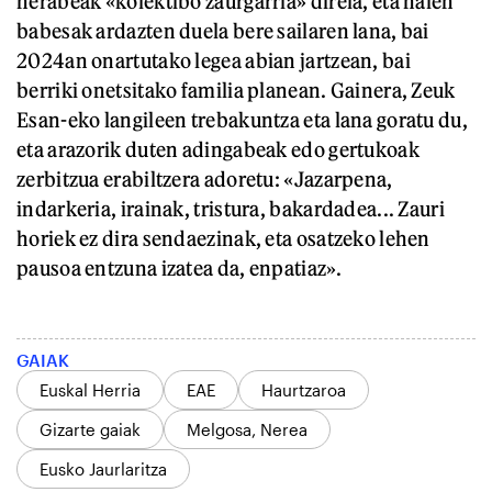
nerabeak «kolektibo zaurgarria» direla, eta haien
babesak ardazten duela bere sailaren lana, bai
2024an onartutako legea abian jartzean, bai
berriki onetsitako familia planean. Gainera, Zeuk
Esan-eko langileen trebakuntza eta lana goratu du,
eta arazorik duten adingabeak edo gertukoak
zerbitzua erabiltzera adoretu: «Jazarpena,
indarkeria, irainak, tristura, bakardadea... Zauri
horiek ez dira sendaezinak, eta osatzeko lehen
pausoa entzuna izatea da, enpatiaz».
GAIAK
Euskal Herria
EAE
Haurtzaroa
Gizarte gaiak
Melgosa, Nerea
Eusko Jaurlaritza