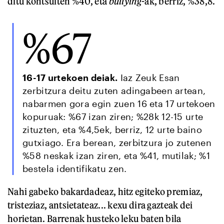
ditu kontsulten %40, eta
bullying
-ak, berriz, %38,8.
%67
16-17 urtekoen deiak.
Iaz Zeuk Esan
zerbitzura deitu zuten adingabeen artean,
nabarmen gora egin zuen 16 eta 17 urtekoen
kopuruak: %67 izan ziren; %28k 12-15 urte
zituzten, eta %4,5ek, berriz, 12 urte baino
gutxiago. Era berean, zerbitzura jo zutenen
%58 neskak izan ziren, eta %41, mutilak; %1
bestela identifikatu zen.
Nahi gabeko bakardadeaz, hitz egiteko premiaz,
tristeziaz, antsietateaz... kexu dira gazteak dei
horietan. Barrenak husteko leku baten bila