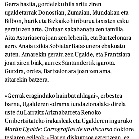
Gerra hasita, gordeleku bila aritu ziren
ugaldetarrak Donostian, Zumaian, Mundakan eta
Bilbon, harik eta Bizkaiko hiriburua faxisten esku
geratu zen arte. Orduan sakabanatu zen familia.
Aita Asturiasera joan zen lehenik, eta Bartzelonara
gero. Anaia txikia Sobietar Batasunera ebakuatu
zuten. Amarekin geratu zen Ugalde, eta Frantziara
joan ziren biak, aurrez Santandertik igarota.
Gutxira, ordea, Bartzelonara joan zen ama,
aitarekin batzera.
«Gerrak eragindako hainbat aldagai», erbestea
barne, Ugalderen «drama fundazionalak» direla
uste du Larraitz Ariznabarreta Renoko
Unibertsitateko irakasleak eta Ugalderen inguruko
Martin Ugalde: Cartografías de un discurso
doktore
tesiaren egileak: «Haren diskurtsoa aztertzean, ez