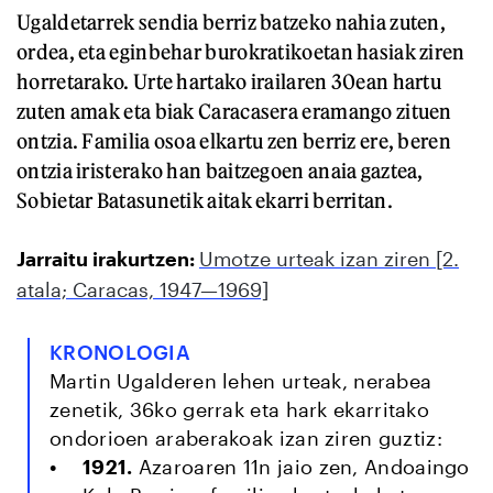
Ugaldetarrek sendia berriz batzeko nahia zuten,
ordea, eta eginbehar burokratikoetan hasiak ziren
horretarako. Urte hartako irailaren 30ean hartu
zuten amak eta biak Caracasera eramango zituen
ontzia. Familia osoa elkartu zen berriz ere, beren
ontzia iristerako han baitzegoen anaia gaztea,
Sobietar Batasunetik aitak ekarri berritan.
Jarraitu irakurtzen:
Umotze urteak izan ziren [2.
atala; Caracas, 1947—1969]
KRONOLOGIA
Martin Ugalderen lehen urteak, nerabea
zenetik, 36ko gerrak eta hark ekarritako
ondorioen araberakoak izan ziren guztiz:
1921.
Azaroaren 11n jaio zen, Andoaingo