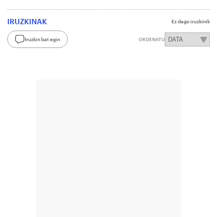
IRUZKINAK
Ez dago iruzkinik
Iruzkin bat egin
ORDENATU