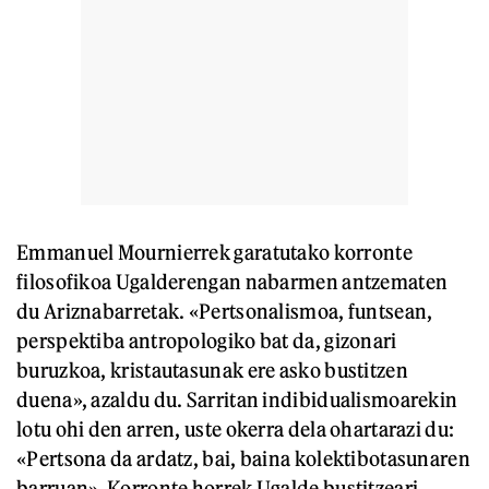
Emmanuel Mournierrek garatutako korronte
filosofikoa Ugalderengan nabarmen antzematen
du Ariznabarretak. «Pertsonalismoa, funtsean,
perspektiba antropologiko bat da, gizonari
buruzkoa, kristautasunak ere asko bustitzen
duena», azaldu du. Sarritan indibidualismoarekin
lotu ohi den arren, uste okerra dela ohartarazi du:
«Pertsona da ardatz, bai, baina kolektibotasunaren
barruan». Korronte horrek Ugalde bustitzeari