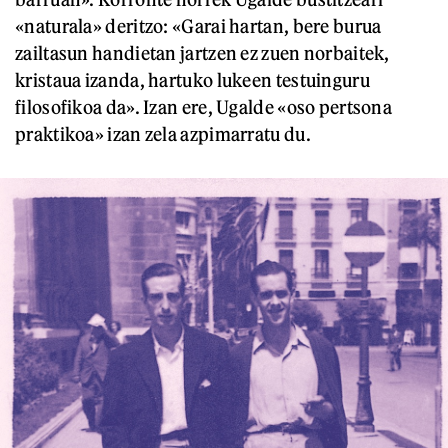
«naturala» deritzo: «Garai hartan, bere burua
zailtasun handietan jartzen ez zuen norbaitek,
kristaua izanda, hartuko lukeen testuinguru
filosofikoa da». Izan ere, Ugalde «oso pertsona
praktikoa» izan zela azpimarratu du.