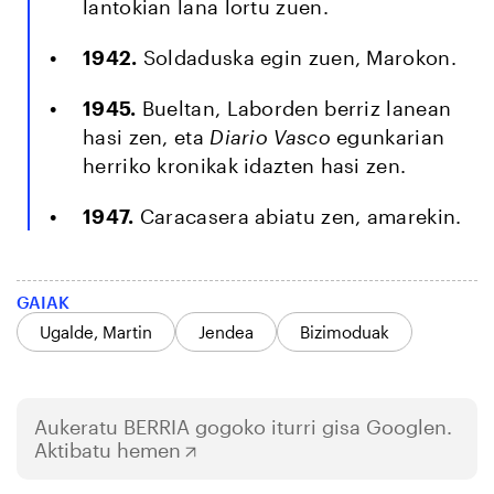
lantokian lana lortu zuen.
1942.
Soldaduska egin zuen, Marokon.
1945.
Bueltan, Laborden berriz lanean
hasi zen, eta
Diario Vasco
egunkarian
herriko kronikak idazten hasi zen.
1947.
Caracasera abiatu zen, amarekin.
GAIAK
Ugalde, Martin
Jendea
Bizimoduak
Aukeratu
BERRIA
gogoko iturri gisa Googlen.
Aktibatu hemen