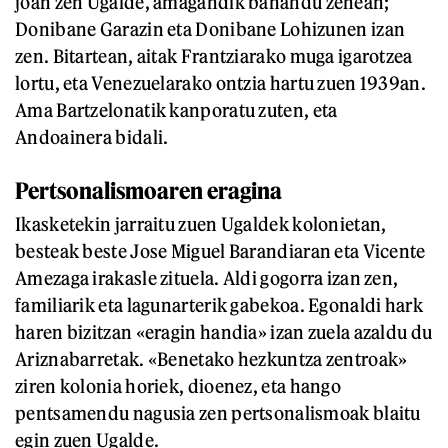
joan zen Ugalde, amagandik banandu zenean;
Donibane Garazin eta Donibane Lohizunen izan
zen. Bitartean, aitak Frantziarako muga igarotzea
lortu, eta Venezuelarako ontzia hartu zuen 1939an.
Ama Bartzelonatik kanporatu zuten, eta
Andoainera bidali.
Pertsonalismoaren eragina
Ikasketekin jarraitu zuen Ugaldek kolonietan,
besteak beste Jose Miguel Barandiaran eta Vicente
Amezaga irakasle zituela. Aldi gogorra izan zen,
familiarik eta lagunarterik gabekoa. Egonaldi hark
haren bizitzan «eragin handia» izan zuela azaldu du
Ariznabarretak. «Benetako hezkuntza zentroak»
ziren kolonia horiek, dioenez, eta hango
pentsamendu nagusia zen pertsonalismoak blaitu
egin zuen Ugalde.