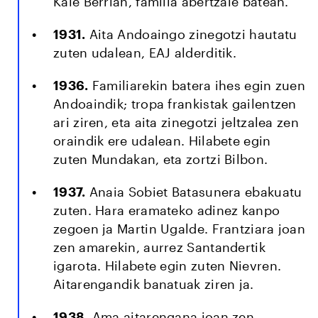
Kale Berrian, familia abertzale batean.
1931.
Aita Andoaingo zinegotzi hautatu
zuten udalean, EAJ alderditik.
1936.
Familiarekin batera ihes egin zuen
Andoaindik; tropa frankistak gailentzen
ari ziren, eta aita zinegotzi jeltzalea zen
oraindik ere udalean. Hilabete egin
zuten Mundakan, eta zortzi Bilbon.
1937.
Anaia Sobiet Batasunera ebakuatu
zuten. Hara eramateko adinez kanpo
zegoen ja Martin Ugalde. Frantziara joan
zen amarekin, aurrez Santandertik
igarota. Hilabete egin zuten Nievren.
Aitarengandik banatuak ziren ja.
1938.
Ama aitarengana joan zen.