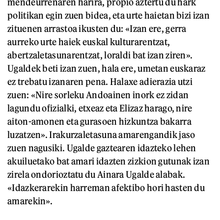
mendeurrenaren harira, propio aztertu du hark
politikan egin zuen bidea, eta urte haietan bizi izan
zituenen arrastoa ikusten du: «Izan ere, gerra
aurreko urte haiek euskal kulturarentzat,
abertzaletasunarentzat, loraldi bat izan ziren».
Ugaldek beti izan zuen, hala ere, umetan euskaraz
ez trebatu izanaren pena. Halaxe adierazia utzi
zuen: «Nire sorleku Andoainen inork ez zidan
lagundu ofizialki, etxeaz eta Elizaz harago, nire
aiton-amonen eta gurasoen hizkuntza bakarra
luzatzen». Irakurzaletasuna amarengandik jaso
zuen nagusiki. Ugalde gaztearen idazteko lehen
akuiluetako bat amari idazten zizkion gutunak izan
zirela ondorioztatu du Ainara Ugalde alabak.
«Idazkerarekin harreman afektibo hori hasten du
amarekin».