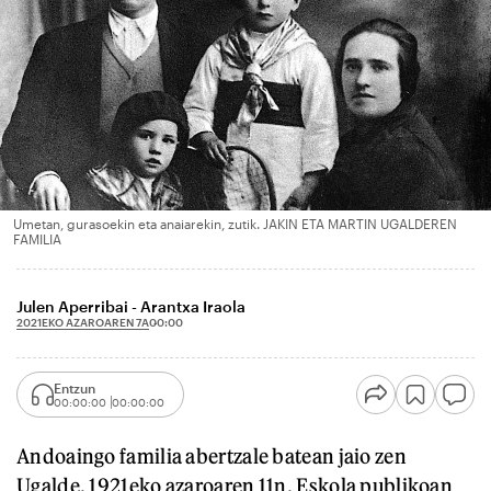
Umetan, gurasoekin eta anaiarekin, zutik. JAKIN ETA MARTIN UGALDEREN
FAMILIA
Julen Aperribai - Arantxa Iraola
2021EKO AZAROAREN 7A
00:00
Entzun
00:00:00
00:00:00
Andoaingo familia abertzale batean jaio zen
Ugalde, 1921eko azaroaren 11n. Eskola publikoan