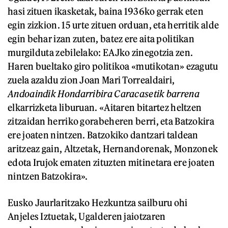
hasi zituen ikasketak, baina 1936ko gerrak eten
egin zizkion. 15 urte zituen orduan, eta herritik alde
egin behar izan zuten, batez ere aita politikan
murgilduta zebilelako: EAJko zinegotzia zen.
Haren bueltako giro politikoa «mutikotan» ezagutu
zuela azaldu zion Joan Mari Torrealdairi,
Andoaindik Hondarribira Caracasetik barrena
elkarrizketa liburuan. «Aitaren bitartez heltzen
zitzaidan herriko gorabeheren berri, eta Batzokira
ere joaten nintzen. Batzokiko dantzari taldean
aritzeaz gain, Altzetak, Hernandorenak, Monzonek
edota Irujok ematen zituzten mitinetara ere joaten
nintzen Batzokira».
Eusko Jaurlaritzako Hezkuntza sailburu ohi
Anjeles Iztuetak, Ugalderen jaiotzaren