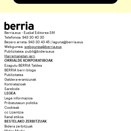
Berria.eus - Euskal Editorea SM
Telefonoa: 943 30 40 30
Bezero arreta: 943 30 43 45 | laguna@berria.eus
Webgunea:
webgunea@berria.eus
Publizitatea:
publi@bidera.eus
Harremanetan jarri
ORRIALDE KORPORATIBOAK
Ezagutu BERRIA Taldea
BERRIA berri bloga
Publizitatea
Galdera-erantzunak
Kontratazioak
Sarebide
LEGEA
Lege informazioa
Pribatutasun politika
Cookieak
cc Lizentzia
Kanal etikoa
BESTELAKO ZERBITZUAK
Bidera zerbitzuak
Midas Media