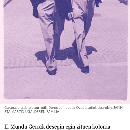
Caracasera abiatu aurretik, Donostian, Jesus Ozaeta adiskidearekin. JAKIN
ETA MARTIN UGALDEREN FAMILIA
II. Mundu Gerrak desegin egin zituen kolonia