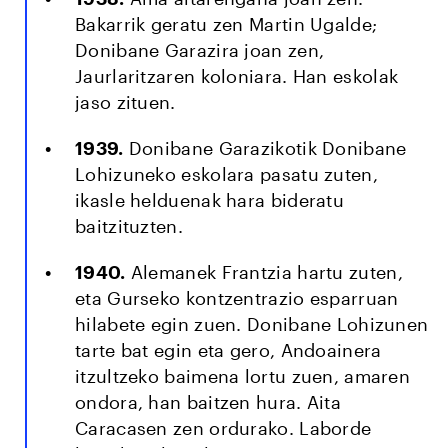
Bakarrik geratu zen Martin Ugalde;
Donibane Garazira joan zen,
Jaurlaritzaren koloniara. Han eskolak
jaso zituen.
1939.
Donibane Garazikotik Donibane
Lohizuneko eskolara pasatu zuten,
ikasle helduenak hara bideratu
baitzituzten.
1940.
Alemanek Frantzia hartu zuten,
eta Gurseko kontzentrazio esparruan
hilabete egin zuen. Donibane Lohizunen
tarte bat egin eta gero, Andoainera
itzultzeko baimena lortu zuen, amaren
ondora, han baitzen hura. Aita
Caracasen zen ordurako. Laborde