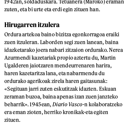
1942an, soldaduskara. Tetuanera (Maroko) eraman
zuten, eta bi urte eta erdi egin zituen han.
Hirugarren itzulera
Ordura artekoa baino bizitza egonkorragoa eraiki
zuen itzuleran. Laborden segi zuen lanean, baina
idazketarako joera nabari zitzaion ordurako. Nerea
Azurmendi kazetariak propio aztertu du, Martin
Ugalderen jaiotzaren mendeurrenaren harira,
haren kazetaritza lana, eta nabarmendu du
ordurako agerikoak zirela haren gaitasunak:
«Segituan jarri zuten eskutitzak idazten. Eskuan
zeraman buzoa, baina apenas izan zuen janzteko
beharrik». 1945ean,
Diario Vasco
-n kolaboratzeko
era eman zioten, herriko kronikak-eta egiten
zituen.