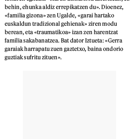
behin, ehunka aldiz errepikatzen du». Dioenez,
«familia gizona» zen Ugalde, «garai hartako
euskaldun tradizional gehienak» ziren modu
berean, eta «traumatikoa» izan zen harentzat
familia sakabanatzea. Bat dator Iztueta: «Gerra
garaiak harrapatu zuen gaztetxo, baina ondorio
guztiak sufritu zituen».