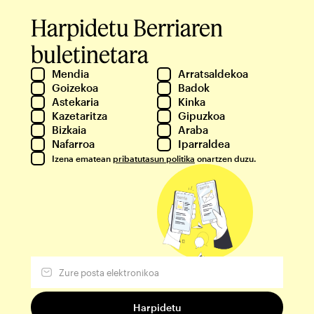
Harpidetu Berriaren
buletinetara
Mendia
Arratsaldekoa
Goizekoa
Badok
Astekaria
Kinka
Kazetaritza
Gipuzkoa
Bizkaia
Araba
Nafarroa
Iparraldea
Izena ematean
pribatutasun politika
onartzen duzu.