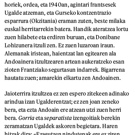
horiek, ordea, eta 1940an, agintari frantsesek
Ugalde atzeman, eta Gurseko kontzentrazio
esparrura (Okzitania) eraman zuten, beste milaka
euskal herritarrekin batera. Handik ateratzea lortu
zuen hilabete eta erdiren buruan, eta Donibane
Lohizunera itzuli zen. Ez zuen luzaroan iraun.
Alemanak iristean, haientzat lan egitearen ala
Andoainera itzultzearen artean aukeratzeko esan
zioten Frantziako segurtasun indarrek. Bigarrena
hautatu zuen; amarekin elkartu zen Andoainen.
Jaioterrira itzultzea ez zen espero zitekeen adinako
arindua izan Ugalderentzat; ez zen joan zeneko
bera, eta ezta Andoain ere atzean utzi zuen herri
bera.
Gorria
eta
separatista
izengoitiak berekin
zeramatzan Ugaldek askoren begietara. Haren
hitzak dira: «Ezagutzen nindutenak ere ez ziren