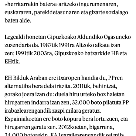
«herritarrekin batera» aritzeko ingurumenaren,
euskararen, parekidetasunaren eta gizarte sozialago
baten alde.
Legealdi honetan Gipuzkoako Aldundiko Ogasuneko
zuzendaria da. 1987tik 1991ra Altzoko alkate izan
zen; 1991tik 2003ra, Gipuzkoako batzarkide HB eta
EHtik.
EH Bilduk Araban ere itxaropen handia du, PPren
alternatiba bera dela iritzita. 2011tik, behintzat,
gorako joera izan du: duela hiru urteko boz haietan
hirugarren indarra izan zen, 32.000 boto pilatuta PP
irabazlearengandik zazpi milara geratuz.
Espainiakoetan ere boto kopuru bera lortu zuen, eta
hirugarren geratu zen. 2012koetan, bigarrena,
34.000 botorekin, EAJ garailearengandik sei mila