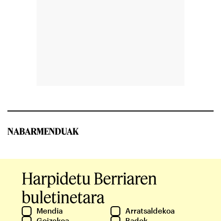
NABARMENDUAK
Harpidetu Berriaren
buletinetara
Mendia
Arratsaldekoa
Goizekoa
Badok