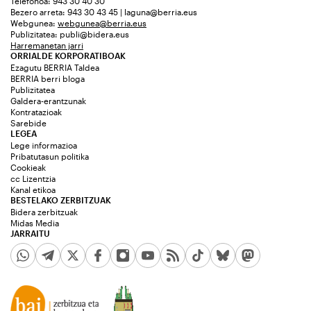
Telefonoa: 943 30 40 30
Bezero arreta: 943 30 43 45 | laguna@berria.eus
Webgunea:
webgunea@berria.eus
Publizitatea:
publi@bidera.eus
Harremanetan jarri
ORRIALDE KORPORATIBOAK
Ezagutu BERRIA Taldea
BERRIA berri bloga
Publizitatea
Galdera-erantzunak
Kontratazioak
Sarebide
LEGEA
Lege informazioa
Pribatutasun politika
Cookieak
cc Lizentzia
Kanal etikoa
BESTELAKO ZERBITZUAK
Bidera zerbitzuak
Midas Media
JARRAITU