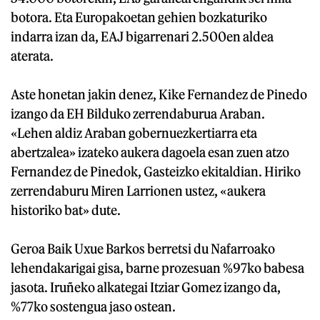
botora. Eta Europakoetan gehien bozkaturiko
indarra izan da, EAJ bigarrenari 2.500en aldea
aterata.
Aste honetan jakin denez, Kike Fernandez de Pinedo
izango da EH Bilduko zerrendaburua Araban.
«Lehen aldiz Araban gobernuezkertiarra eta
abertzalea» izateko aukera dagoela esan zuen atzo
Fernandez de Pinedok, Gasteizko ekitaldian. Hiriko
zerrendaburu Miren Larrionen ustez, «aukera
historiko bat» dute.
Geroa Baik Uxue Barkos berretsi du Nafarroako
lehendakarigai gisa, barne prozesuan %97ko babesa
jasota. Iruñeko alkategai Itziar Gomez izango da,
%77ko sostengua jaso ostean.