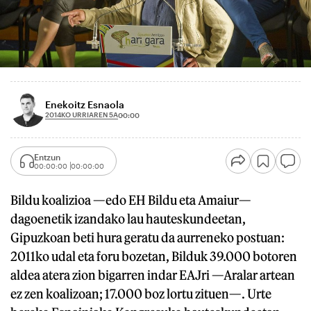
Enekoitz Esnaola
2014KO URRIAREN 5A
00:00
Entzun
00:00:00
00:00:00
Bildu koalizioa —edo EH Bildu eta Amaiur—
dagoenetik izandako lau hauteskundeetan,
Gipuzkoan beti hura geratu da aurreneko postuan:
2011ko udal eta foru bozetan, Bilduk 39.000 botoren
aldea atera zion bigarren indar EAJri —Aralar artean
ez zen koalizoan; 17.000 boz lortu zituen—. Urte