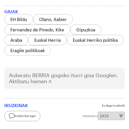
GAIAK
EH Bildu
Olano, Xabier
Fernandez de Pinedo, Kike
Gipuzkoa
Araba
Euskal Herria
Euskal Herriko politika
Eragile politikoak
Aukeratu
BERRIA
gogoko iturri gisa Googlen.
Aktibatu hemen
IRUZKINAK
Ez dago iruzkinik
Iruzkin bat egin
ORDENATU