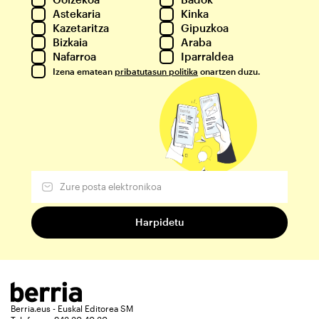
Astekaria
Kinka
Kazetaritza
Gipuzkoa
Bizkaia
Araba
Nafarroa
Iparraldea
Izena ematean
pribatutasun politika
onartzen duzu.
Berria.eus - Euskal Editorea SM