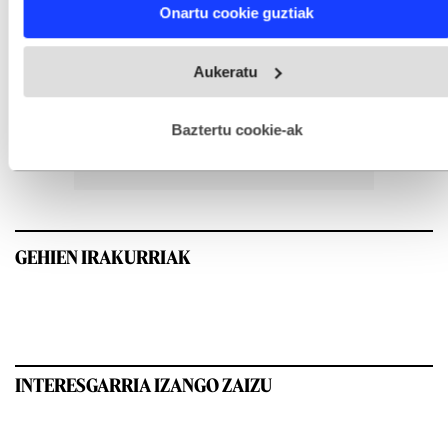
Find out more about how your personal data is processed
Onartu cookie guztiak
and set your preferences in the
details section
.
Webgune honek cookie propioak eta hirugarrenen cookie-
Aukeratu
fitxategiak erabiltzen ditu. Zure esperientzia eta zerbitzuak
hobetzeko asmoz, cookie teknologiaz baliatzen gara. Ohar
hau onartuz gero, teknologia hori erabiltzeko baimen
esplizitua ematen diguzu.
Gehiago irakurri
Baztertu cookie-ak
GEHIEN IRAKURRIAK
INTERESGARRIA IZANGO ZAIZU