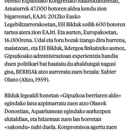
bereko Espainiako Kongresuko hauteskundeetan,
Amaiurrek 47.000 botoren aldea kendu zion
bigarrenari, EAJri. 2012ko Eusko
Legebiltzarrerakoetan, EH Bilduk soilik 600 botoren
tartea atera zion EAJri. Eta aurten, Europakoetan,
16.000rena. Udal eta foru bozak izango dira hurrena,
maiatzean, eta EH Bilduk, lidergoa finkatzeko asmoz,
Gipuzkoako administrazioan esperientzia handia
duen politikari bat hautatu du ahaldungai nagusi
gisa, BERRIAk atzo aurreratu zuen bezala: Xabier
Olano (Altzo, 1959).
Bilduk legealdi honetan «Gipuzkoa berriaren alde»
egindako lana azpimarratu zuen atzo Olanok
Donostian, Aquariumean egindako aurkezpen
ekitaldian, eta hitzeman zuen lan horretan
«sakondu» nahi duela. Konpromisoa agertu zuen