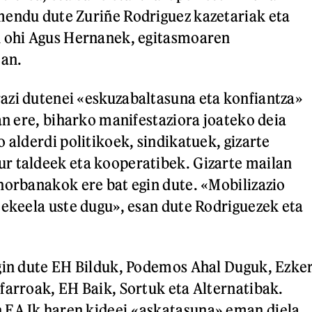
mendu dute Zuriñe Rodriguez kazetariak eta
u ohi Agus Hernanek, egitasmoaren
ean.
azi dutenei «eskuzabaltasuna eta konfiantza»
an ere, biharko manifestaziora joateko deia
 alderdi politikoek, sindikatuek, gizarte
r taldeek eta kooperatibek. Gizarte mailan
norbanakok ere bat egin dute. «Mobilizazio
tekeela uste dugu», esan dute Rodriguezek eta
gin dute EH Bilduk, Podemos Ahal Duguk, Ezke
farroak, EH Baik, Sortuk eta Alternatibak.
 EAJk haren kideei «askatasuna» eman diela