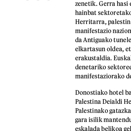
zenetik. Gerra hasi
hainbat sektoretako
Herritarra, palestin
manifestazio nazion
da Antiguako tunele
elkartasun oldea, e
erakustaldia. Euska
denetariko sektore
manifestaziorako de
Donostiako hotel ba
Palestina Deialdi He
Palestinako gatazka
gara isilik mantend
eskalada belikoa ge