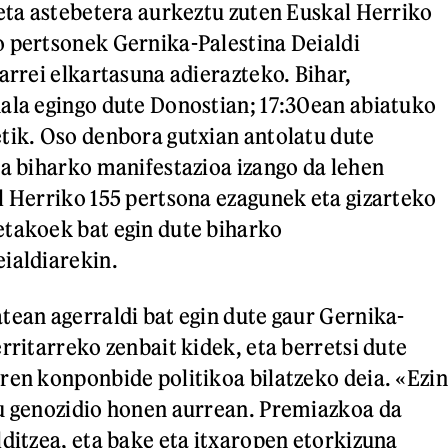
 eta astebetera aurkeztu zuten Euskal Herriko
 pertsonek Gernika-Palestina Deialdi
arrei elkartasuna adierazteko. Bihar,
ala egingo dute Donostian; 17:30ean abiatuko
tik. Oso denbora gutxian antolatu dute
ta biharko manifestazioa izango da lehen
l Herriko 155 pertsona ezagunek eta gizarteko
etakoek bat egin dute biharko
ialdiarekin.
tean agerraldi bat egin dute gaur Gernika-
rritarreko zenbait kidek, eta berretsi dute
ren konponbide politikoa bilatzeko deia. «Ezin
u genozidio honen aurrean. Premiazkoa da
lditzea, eta bake eta itxaropen etorkizuna