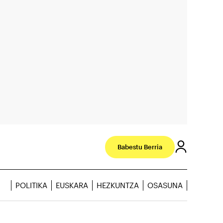
Babestu Berria
POLITIKA
EUSKARA
HEZKUNTZA
OSASUNA