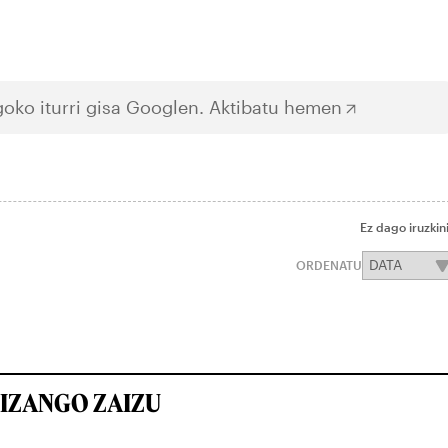
oko iturri gisa Googlen.
Aktibatu hemen
Ez dago iruzkin
ORDENATU
IZANGO ZAIZU