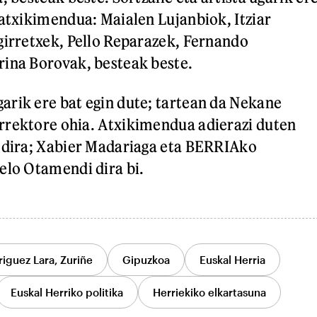
 atxikimendua: Maialen Lujanbiok, Itziar
girretxek, Pello Reparazek, Fernando
rina Borovak, besteak beste.
rik ere bat egin dute; tartean da Nekane
rrektore ohia. Atxikimendua adierazi duten
o dira; Xabier Madariaga eta BERRIAko
elo Otamendi dira bi.
iguez Lara, Zuriñe
Gipuzkoa
Euskal Herria
Euskal Herriko politika
Herriekiko elkartasuna