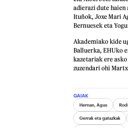
adierazi dute haien
Ituñok, Joxe Mari A
Bernuesek eta Yogu
Akademiako kide uga
Balluerka, EHUko e
kazetariak ere ask
zuzendari ohi Martx
GAIAK
Hernan, Agus
Rodr
Gerrak eta gatazkak