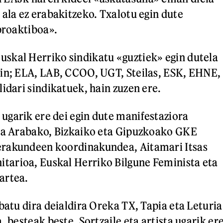
 ala ez erabakitzeko. Txalotu egin dute
 proaktiboa».
skal Herriko sindikatu «guztiek» egin dutela
in; ELA, LAB, CCOO, UGT, Steilas, ESK, EHNE,
idari sindikatuek, hain zuzen ere.
garik ere dei egin dute manifestaziora
ira Arabako, Bizkaiko eta Gipuzkoako GKE
rakundeen koordinakundea, Aitamari Itsas
arioa, Euskal Herriko Bilgune Feminista eta
artea.
batu dira deialdira Oreka TX, Tapia eta Leturia
, besteak beste. Sortzaile eta artista ugarik er