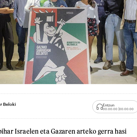
r Beloki
Entzun
00:00:00
00:00:00
bihar Israelen eta Gazaren arteko gerra hasi