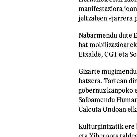
manifestaziora joan
jeltzaleen «jarrera
Nabarmendu dute Eu
bat mobilizazioarek
Etxalde, CGT eta Sol
Gizarte mugimendu u
batzera. Tartean d
gobernuz kanpoko e
Salbamendu Humanit
Calcuta Ondoan elk
Kulturgintzatik ere 
eta Xiberoots taldea