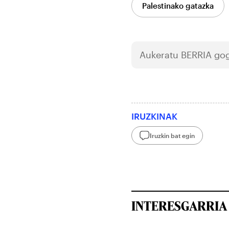
Palestinako gatazka
Aukeratu
BERRIA
gog
IRUZKINAK
Iruzkin bat egin
INTERESGARRIA 