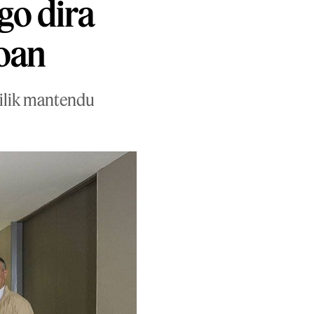
go dira
ioan
silik mantendu