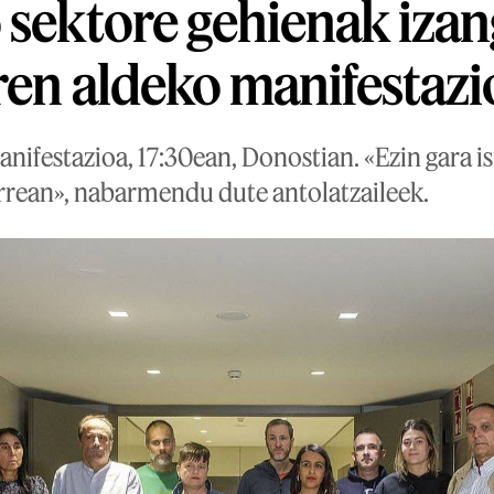
 sektore gehienak izan
ren aldeko manifestaz
nifestazioa, 17:30ean, Donostian. «Ezin gara i
rean», nabarmendu dute antolatzaileek.