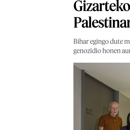
Gizarteko
Palestina
Bihar egingo dute ma
genozidio honen aur