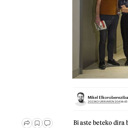
Mikel Elkorobereziba
2023KO URRIAREN 20A
18:45
Bi aste beteko dira 