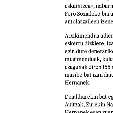
eskaintzea», nabar
Foro Sozialeko bur
antolatzaileen izen
Atxikimendua adier
eskertu dizkiete. Iz
egin dute denetariko
mugimenduek, kultu
ezagunak diren 155 
masibo bat izan dai
Hernanek.
Deialdiarekin bat e
Anitzak, Zurekin Na
Hernanek esan zuen