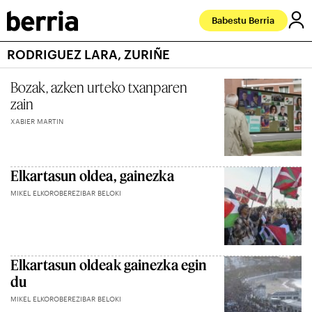
Babestu Berria
RODRIGUEZ LARA, ZURIÑE
Bozak, azken urteko txanparen
zain
XABIER MARTIN
Elkartasun oldea, gainezka
MIKEL ELKOROBEREZIBAR BELOKI
Elkartasun oldeak gainezka egin
du
MIKEL ELKOROBEREZIBAR BELOKI