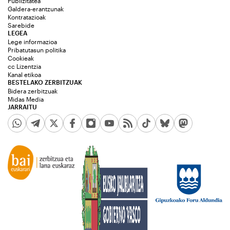
Publizitatea
Galdera-erantzunak
Kontratazioak
Sarebide
LEGEA
Lege informazioa
Pribatutasun politika
Cookieak
cc Lizentzia
Kanal etikoa
BESTELAKO ZERBITZUAK
Bidera zerbitzuak
Midas Media
JARRAITU