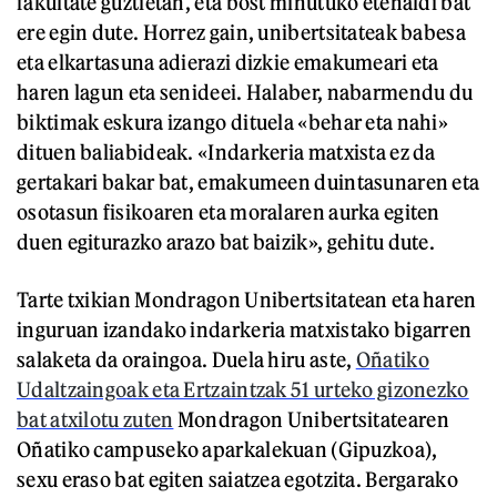
fakultate guztietan, eta bost minutuko etenaldi bat
ere egin dute. Horrez gain, unibertsitateak babesa
eta elkartasuna adierazi dizkie emakumeari eta
haren lagun eta senideei. Halaber, nabarmendu du
biktimak eskura izango dituela «behar eta nahi»
dituen baliabideak. «Indarkeria matxista ez da
gertakari bakar bat, emakumeen duintasunaren eta
osotasun fisikoaren eta moralaren aurka egiten
duen egiturazko arazo bat baizik», gehitu dute.
Tarte txikian Mondragon Unibertsitatean eta haren
inguruan izandako indarkeria matxistako bigarren
salaketa da oraingoa. Duela hiru aste,
Oñatiko
Udaltzaingoak eta Ertzaintzak 51 urteko gizonezko
bat atxilotu zuten
Mondragon Unibertsitatearen
Oñatiko campuseko aparkalekuan (Gipuzkoa),
sexu eraso bat egiten saiatzea egotzita. Bergarako