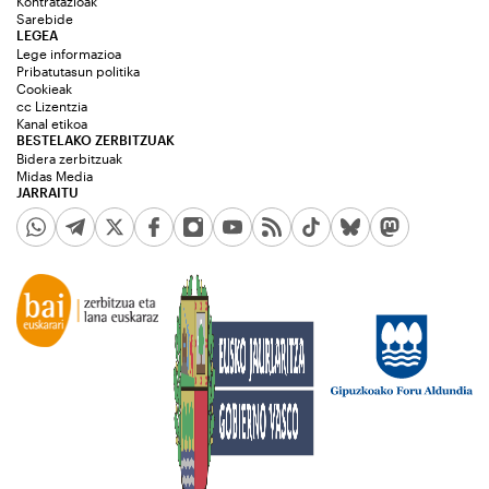
Kontratazioak
Sarebide
LEGEA
Lege informazioa
Pribatutasun politika
Cookieak
cc Lizentzia
Kanal etikoa
BESTELAKO ZERBITZUAK
Bidera zerbitzuak
Midas Media
JARRAITU