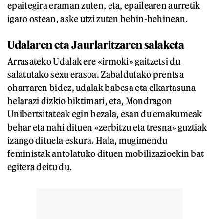
epaitegira eraman zuten, eta, epailearen aurretik
igaro ostean, aske utzi zuten behin-behinean.
Udalaren eta Jaurlaritzaren salaketa
Arrasateko Udalak ere «irmoki» gaitzetsi du
salatutako sexu erasoa. Zabaldutako prentsa
oharraren bidez, udalak babesa eta elkartasuna
helarazi dizkio biktimari, eta, Mondragon
Unibertsitateak egin bezala, esan du emakumeak
behar eta nahi dituen «zerbitzu eta tresna» guztiak
izango dituela eskura. Hala, mugimendu
feministak antolatuko dituen mobilizazioekin bat
egitera deitu du.