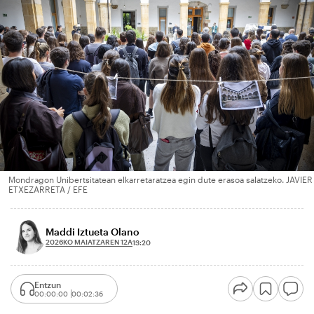
Mondragon Unibertsitatean elkarretaratzea egin dute erasoa salatzeko. JAVIER
ETXEZARRETA / EFE
Maddi Iztueta Olano
2026KO MAIATZAREN 12A
13:20
Entzun
00:00:00
00:02:36