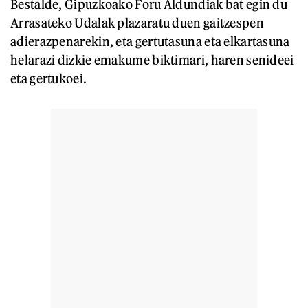
Bestalde, Gipuzkoako Foru Aldundiak bat egin du
Arrasateko Udalak plazaratu duen gaitzespen
adierazpenarekin, eta gertutasuna eta elkartasuna
helarazi dizkie emakume biktimari, haren senideei
eta gertukoei.