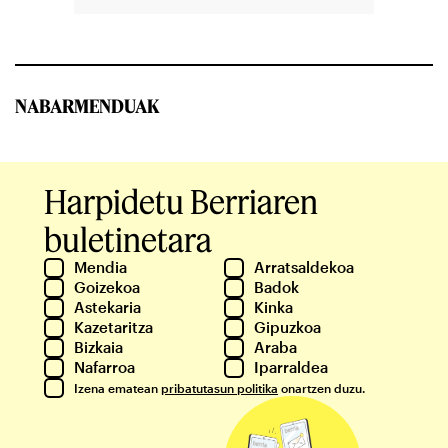
NABARMENDUAK
Harpidetu Berriaren
buletinetara
Mendia
Arratsaldekoa
Goizekoa
Badok
Astekaria
Kinka
Kazetaritza
Gipuzkoa
Bizkaia
Araba
Nafarroa
Iparraldea
Izena ematean
pribatutasun politika
onartzen duzu.