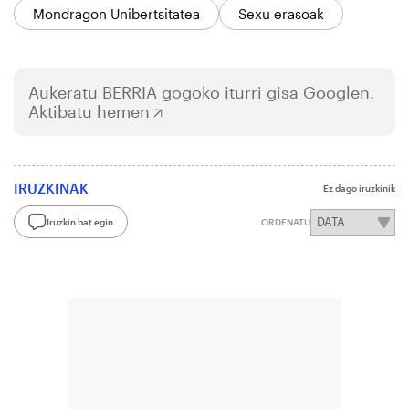
Mondragon Unibertsitatea
Sexu erasoak
Aukeratu
BERRIA
gogoko iturri gisa Googlen.
Aktibatu hemen
IRUZKINAK
Ez dago iruzkinik
Iruzkin bat egin
ORDENATU