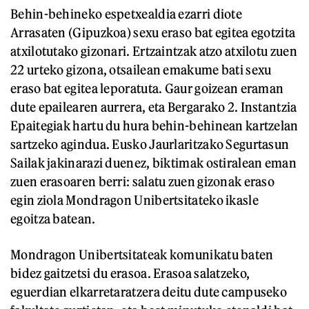
Behin-behineko espetxealdia ezarri diote
Arrasaten (Gipuzkoa) sexu eraso bat egitea egotzita
atxilotutako gizonari. Ertzaintzak atzo atxilotu zuen
22 urteko gizona, otsailean emakume bati sexu
eraso bat egitea leporatuta. Gaur goizean eraman
dute epailearen aurrera, eta Bergarako 2. Instantzia
Epaitegiak hartu du hura behin-behinean kartzelan
sartzeko agindua. Eusko Jaurlaritzako Segurtasun
Sailak jakinarazi duenez, biktimak ostiralean eman
zuen erasoaren berri: salatu zuen gizonak eraso
egin ziola Mondragon Unibertsitateko ikasle
egoitza batean.
Mondragon Unibertsitateak komunikatu baten
bidez gaitzetsi du erasoa. Erasoa salatzeko,
eguerdian elkarretaratzera deitu dute campuseko