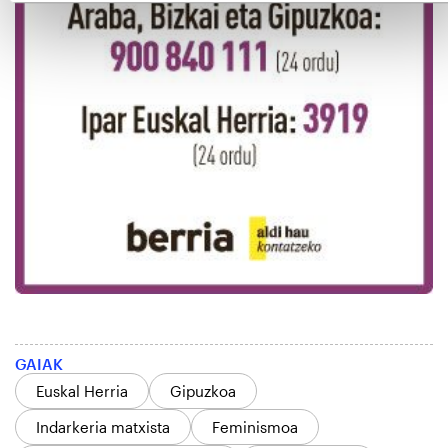
GAIAK
Euskal Herria
Gipuzkoa
Indarkeria matxista
Feminismoa