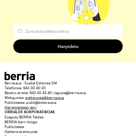
Berria.eus - Euskal Editorea SM
Telefonoa: 943 30 40 30
Bezero arreta: 943 30 43 45 | laguna@berria.eus
Webgunea:
webgunea@berria.eus
Publizitatea:
publi@bidera.eus
Harremanetan jarri
ORRIALDE KORPORATIBOAK
Ezagutu BERRIA Taldea
BERRIA berri bloga
Publizitatea
Galdera-erantzunak