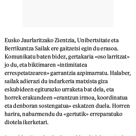
Eusko Jaurlaritzako Zientzia, Unibertsitate eta
Berrikuntza Sailak ere gaitzetsi egin du erasoa.
Komunikatu baten bidez, gertakaria «oso larritzat»
jo du, eta biktimaren «intimitatea
errespetatzearen» garrantzia azpimarratu. Halaber,
sailak adierazi du indarkeria matxista giza
eskubideen egiturazko urraketa bat dela, eta
horrek erakundeen «erantzun irmoa, koordinatua
eta denboran sostengatua» eskatzen duela. Horren
harira, nabarmendu du «gertutik» erreparatuko
diotela ikerketari.