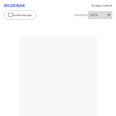
IRUZKINAK
Ez dago iruzkinik
Iruzkin bat egin
ORDENATU