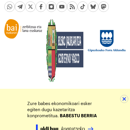
Zure babes ekonomikoari esker
egiten dugu kazetaritza
konprometitua.
BABESTU BERRIA