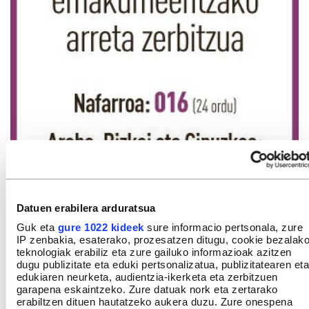
Datuen erabilera arduratsua
Guk eta
gure 1022 kideek
sure informacio pertsonala, zure
IP zenbakia, esaterako, prozesatzen ditugu, cookie bezalak
teknologiak erabiliz eta zure gailuko informazioak azitzen
dugu publizitate eta eduki pertsonalizatua, publizitatearen eta
edukiaren neurketa, audientzia-ikerketa eta zerbitzuen
garapena eskaintzeko. Zure datuak nork eta zertarako
erabiltzen dituen hautatzeko aukera duzu. Zure onespena