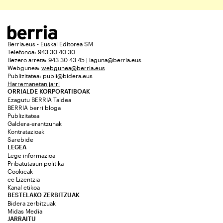
Berria.eus - Euskal Editorea SM
Telefonoa: 943 30 40 30
Bezero arreta: 943 30 43 45 | laguna@berria.eus
Webgunea:
webgunea@berria.eus
Publizitatea:
publi@bidera.eus
Harremanetan jarri
ORRIALDE KORPORATIBOAK
Ezagutu BERRIA Taldea
BERRIA berri bloga
Publizitatea
Galdera-erantzunak
Kontratazioak
Sarebide
LEGEA
Lege informazioa
Pribatutasun politika
Cookieak
cc Lizentzia
Kanal etikoa
BESTELAKO ZERBITZUAK
Bidera zerbitzuak
Midas Media
JARRAITU