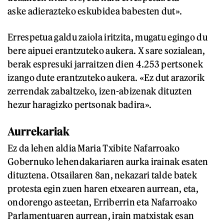
aske adierazteko eskubidea babesten dut».
Errespetua galdu zaiola iritzita, mugatu egingo du
bere aipuei erantzuteko aukera. X sare sozialean,
berak espresuki jarraitzen dien 4.253 pertsonek
izango dute erantzuteko aukera. «Ez dut arazorik
zerrendak zabaltzeko, izen-abizenak dituzten
hezur haragizko pertsonak badira».
Aurrekariak
Ez da lehen aldia Maria Txibite Nafarroako
Gobernuko lehendakariaren aurka irainak esaten
dituztena. Otsailaren 8an, nekazari talde batek
protesta egin zuen haren etxearen aurrean, eta,
ondorengo asteetan, Erriberrin eta Nafarroako
Parlamentuaren aurrean, irain matxistak esan