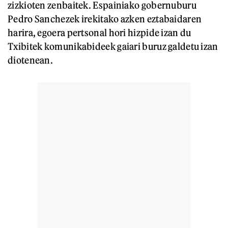
zizkioten zenbaitek. Espainiako gobernuburu
Pedro Sanchezek irekitako azken eztabaidaren
harira, egoera pertsonal hori hizpide izan du
Txibitek komunikabideek gaiari buruz galdetu izan
diotenean.