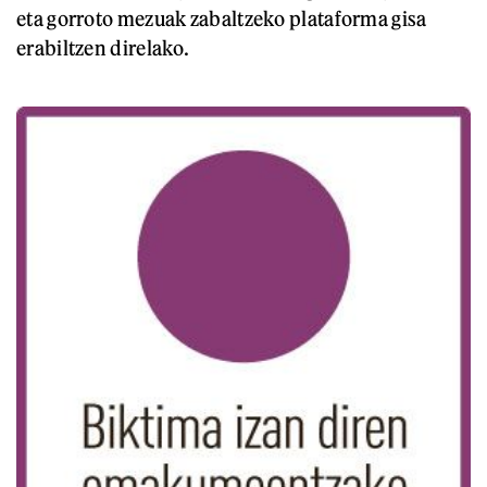
eta gorroto mezuak zabaltzeko plataforma gisa
erabiltzen direlako.