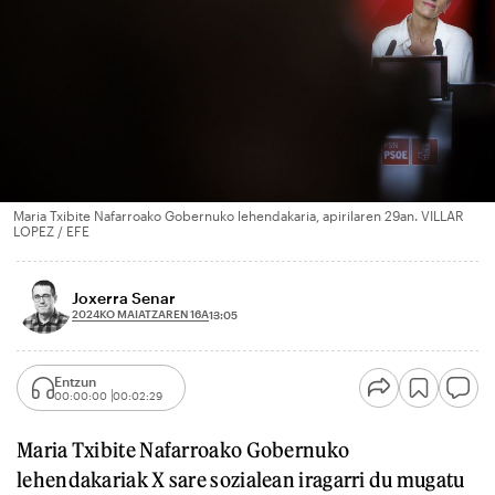
Maria Txibite Nafarroako Gobernuko lehendakaria, apirilaren 29an. VILLAR
LOPEZ / EFE
Joxerra Senar
2024KO MAIATZAREN 16A
13:05
Entzun
00:00:00
00:02:29
Maria Txibite Nafarroako Gobernuko
lehendakariak X sare sozialean iragarri du mugatu