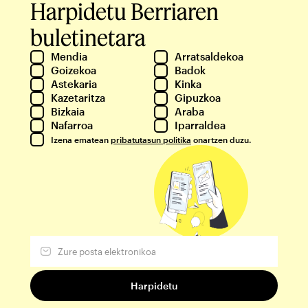
Harpidetu Berriaren
buletinetara
Mendia
Arratsaldekoa
Goizekoa
Badok
Astekaria
Kinka
Kazetaritza
Gipuzkoa
Bizkaia
Araba
Nafarroa
Iparraldea
Izena ematean
pribatutasun politika
onartzen duzu.