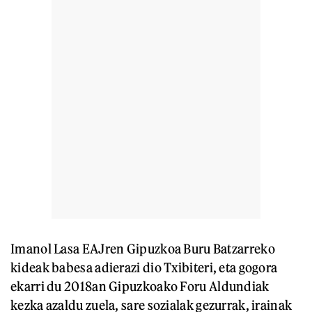
Imanol Lasa EAJren Gipuzkoa Buru Batzarreko
kideak babesa adierazi dio Txibiteri, eta gogora
ekarri du 2018an Gipuzkoako Foru Aldundiak
kezka azaldu zuela, sare sozialak gezurrak, irainak