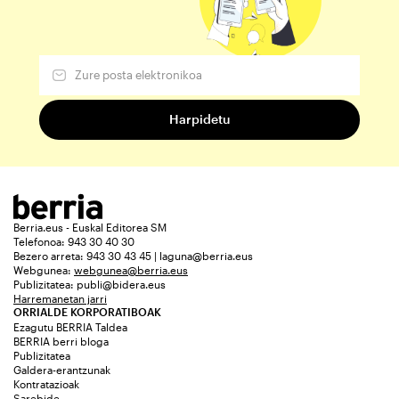
Berria.eus - Euskal Editorea SM
Telefonoa: 943 30 40 30
Bezero arreta: 943 30 43 45 | laguna@berria.eus
Webgunea:
webgunea@berria.eus
Publizitatea:
publi@bidera.eus
Harremanetan jarri
ORRIALDE KORPORATIBOAK
Ezagutu BERRIA Taldea
BERRIA berri bloga
Publizitatea
Galdera-erantzunak
Kontratazioak
Sarebide