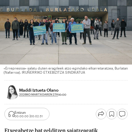
«Errepresioa» salatu duten eragileek atzo egindako elkarretaratzea, Burlatan
(Nafarroa). IRUÑERRIKO ETXEBIZITZA SINDIKATUA
Maddi Iztueta Olano
2026KO MARTXOAREN 27A
10:00
Entzun
00:00:00
00:02:51
Etxegabetze bat gelditzen saiatzeagatik