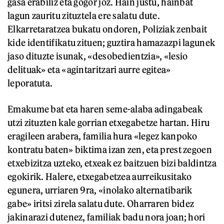
gasa erabiliz eta gogor joz. Hain justu, hainbat
lagun zauritu zituztela ere salatu dute.
Elkarretaratzea bukatu ondoren, Poliziak zenbait
kide identifikatu zituen; guztira hamazazpi lagunek
jaso dituzte isunak, «desobedientzia», «lesio
delituak» eta «agintaritzari aurre egitea»
leporatuta.
Emakume bat eta haren seme-alaba adingabeak
utzi zituzten kale gorrian etxegabetze hartan. Hiru
eragileen arabera, familia hura «legez kanpoko
kontratu baten» biktima izan zen, eta prest zegoen
etxebizitza uzteko, etxeak ez baitzuen bizi baldintza
egokirik. Halere, etxegabetzea aurreikusitako
egunera, urriaren 9ra, «inolako alternatibarik
gabe» iritsi zirela salatu dute. Oharraren bidez
jakinarazi dutenez, familiak badu nora joan; hori