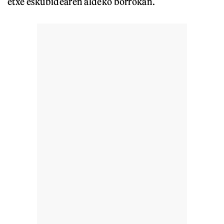
etxe eskubidearen aldeko borrokan.