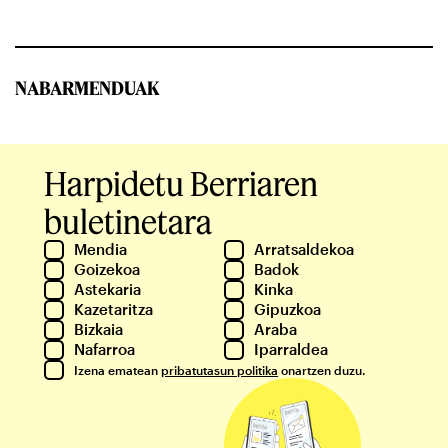
NABARMENDUAK
Harpidetu Berriaren
buletinetara
Mendia
Arratsaldekoa
Goizekoa
Badok
Astekaria
Kinka
Kazetaritza
Gipuzkoa
Bizkaia
Araba
Nafarroa
Iparraldea
Izena ematean
pribatutasun politika
onartzen duzu.