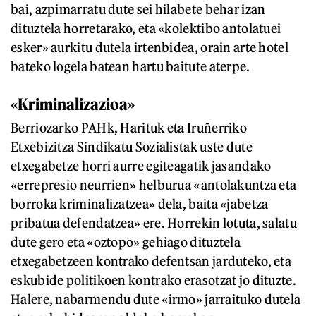
bai, azpimarratu dute sei hilabete behar izan
dituztela horretarako, eta «kolektibo antolatuei
esker» aurkitu dutela irtenbidea, orain arte hotel
bateko logela batean hartu baitute aterpe.
«Kriminalizazioa»
Berriozarko PAHk, Harituk eta Iruñerriko
Etxebizitza Sindikatu Sozialistak uste dute
etxegabetze horri aurre egiteagatik jasandako
«errepresio neurrien» helburua «antolakuntza eta
borroka kriminalizatzea» dela, baita «jabetza
pribatua defendatzea» ere. Horrekin lotuta, salatu
dute gero eta «oztopo» gehiago dituztela
etxegabetzeen kontrako defentsan jarduteko, eta
eskubide politikoen kontrako erasotzat jo dituzte.
Halere, nabarmendu dute «irmo» jarraituko dutela