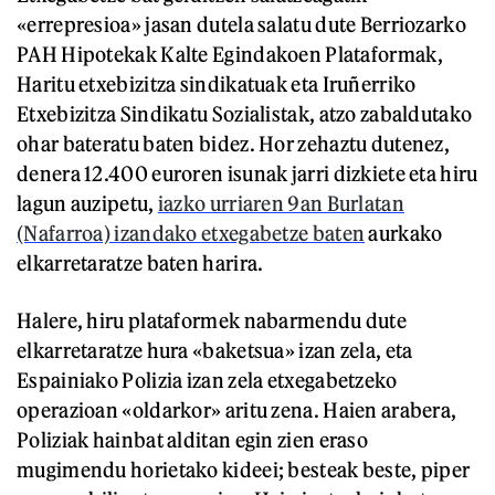
«errepresioa» jasan dutela salatu dute Berriozarko
PAH Hipotekak Kalte Egindakoen Plataformak,
Haritu etxebizitza sindikatuak eta Iruñerriko
Etxebizitza Sindikatu Sozialistak, atzo zabaldutako
ohar bateratu baten bidez. Hor zehaztu dutenez,
denera 12.400 euroren isunak jarri dizkiete eta hiru
lagun auzipetu,
iazko urriaren 9an Burlatan
(Nafarroa) izandako etxegabetze baten
aurkako
elkarretaratze baten harira.
Halere, hiru plataformek nabarmendu dute
elkarretaratze hura «baketsua» izan zela, eta
Espainiako Polizia izan zela etxegabetzeko
operazioan «oldarkor» aritu zena. Haien arabera,
Poliziak hainbat alditan egin zien eraso
mugimendu horietako kideei; besteak beste, piper