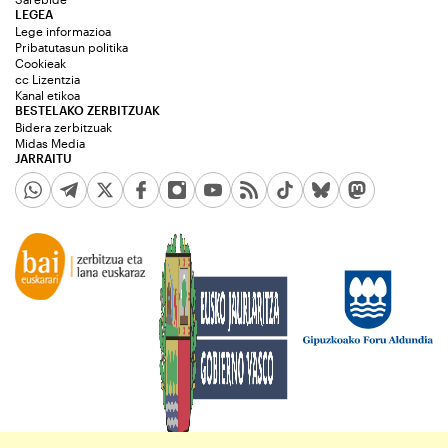
LEGEA
Lege informazioa
Pribatutasun politika
Cookieak
cc Lizentzia
Kanal etikoa
BESTELAKO ZERBITZUAK
Bidera zerbitzuak
Midas Media
JARRAITU