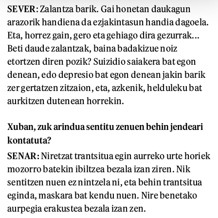
SEVER
: Zalantza barik. Gai honetan daukagun
arazorik handiena da ezjakintasun handia dagoela.
Eta, horrez gain, gero eta gehiago dira gezurrak...
Beti daude zalantzak, baina badakizue noiz
etortzen diren pozik? Suizidio saiakera bat egon
denean, edo depresio bat egon denean jakin barik
zer gertatzen zitzaion, eta, azkenik, helduleku bat
aurkitzen dutenean horrekin.
Xuban, zuk arindua sentitu zenuen behin jendeari
kontatuta?
SENAR:
Niretzat trantsitua egin aurreko urte horiek
mozorro batekin ibiltzea bezala izan ziren. Nik
sentitzen nuen ez nintzela ni, eta behin trantsitua
eginda, maskara bat kendu nuen. Nire benetako
aurpegia erakustea bezala izan zen.