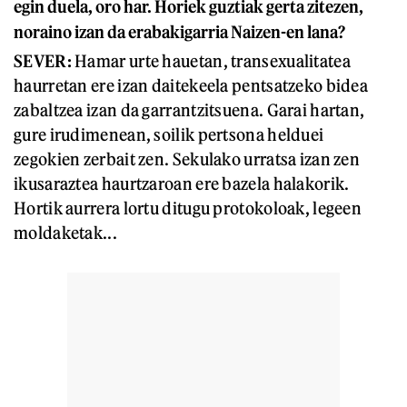
egin duela, oro har. Horiek guztiak gerta zitezen,
noraino izan da erabakigarria Naizen-en lana?
SEVER:
Hamar urte hauetan, transexualitatea
haurretan ere izan daitekeela pentsatzeko bidea
zabaltzea izan da garrantzitsuena. Garai hartan,
gure irudimenean, soilik pertsona helduei
zegokien zerbait zen. Sekulako urratsa izan zen
ikusaraztea haurtzaroan ere bazela halakorik.
Hortik aurrera lortu ditugu protokoloak, legeen
moldaketak...