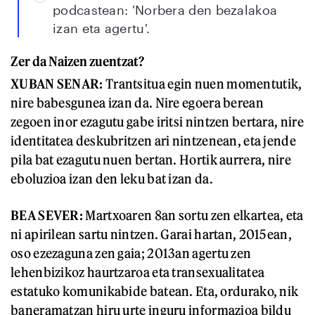
podcastean: 'Norbera den bezalakoa
izan eta agertu'.
Zer da Naizen zuentzat?
XUBAN SENAR:
Trantsitua egin nuen momentutik,
nire babesgunea izan da. Nire egoera berean
zegoen inor ezagutu gabe iritsi nintzen bertara, nire
identitatea deskubritzen ari nintzenean, eta jende
pila bat ezagutu nuen bertan. Hortik aurrera, nire
eboluzioa izan den leku bat izan da.
BEA SEVER:
Martxoaren 8an sortu zen elkartea, eta
ni apirilean sartu nintzen. Garai hartan, 2015ean,
oso ezezaguna zen gaia; 2013an agertu zen
lehenbizikoz haurtzaroa eta transexualitatea
estatuko komunikabide batean. Eta, ordurako, nik
baneramatzan hiru urte inguru informazioa bildu