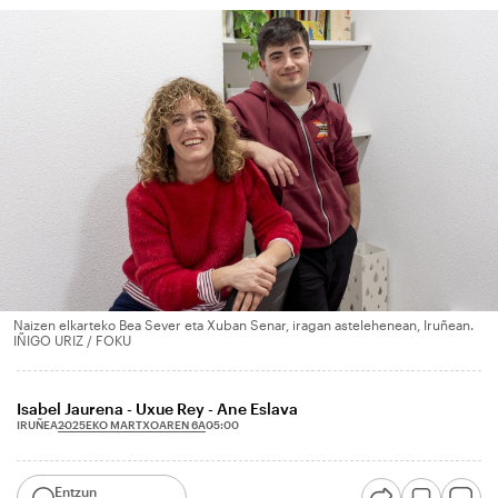
Naizen elkarteko Bea Sever eta Xuban Senar, iragan astelehenean, Iruñean.
IÑIGO URIZ / FOKU
Isabel Jaurena - Uxue Rey - Ane Eslava
2025EKO MARTXOAREN 6A
IRUÑEA
05:00
Entzun