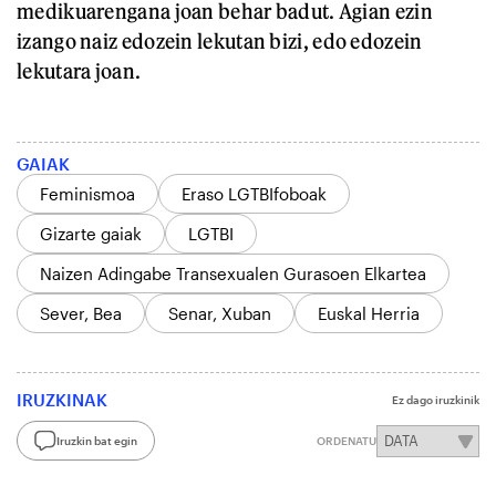
medikuarengana joan behar badut. Agian ezin
izango naiz edozein lekutan bizi, edo edozein
lekutara joan.
GAIAK
Feminismoa
Eraso LGTBIfoboak
Gizarte gaiak
LGTBI
Naizen Adingabe Transexualen Gurasoen Elkartea
Sever, Bea
Senar, Xuban
Euskal Herria
IRUZKINAK
Ez dago iruzkinik
Iruzkin bat egin
ORDENATU