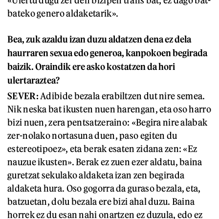
«Ulertu dugu zer den bizipen trans bat; ez dago bat-
bateko genero aldaketarik».
Bea, zuk azaldu izan duzu aldatzen dena ez dela
haurraren sexua edo generoa, kanpokoen begirada
baizik. Oraindik ere asko kostatzen da hori
ulertaraztea?
SEVER:
Adibide bezala erabiltzen dut nire semea.
Nik neska bat ikusten nuen harengan, eta oso harro
bizi nuen, zera pentsatzeraino: «Begira nire alabak
zer-nolako nortasuna duen, paso egiten du
estereotipoez», eta berak esaten zidana zen: «Ez
nauzue ikusten». Berak ez zuen ezer aldatu, baina
guretzat sekulako aldaketa izan zen begirada
aldaketa hura. Oso gogorra da guraso bezala, eta,
batzuetan, dolu bezala ere bizi ahal duzu. Baina
horrek ez du esan nahi onartzen ez duzula, edo ez