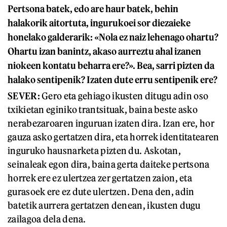
Pertsona batek, edo are haur batek, behin
halakorik aitortuta, ingurukoei sor diezaieke
honelako galderarik: «Nola ez naiz lehenago ohartu?
Ohartu izan banintz, akaso aurreztu ahal izanen
niokeen kontatu beharra ere?». Bea, sarri pizten da
halako sentipenik? Izaten dute erru sentipenik ere?
SEVER:
Gero eta gehiago ikusten ditugu adin oso
txikietan eginiko trantsituak, baina beste asko
nerabezaroaren inguruan izaten dira. Izan ere, hor
gauza asko gertatzen dira, eta horrek identitatearen
inguruko hausnarketa pizten du. Askotan,
seinaleak egon dira, baina gerta daiteke pertsona
horrek ere ez ulertzea zer gertatzen zaion, eta
gurasoek ere ez dute ulertzen. Dena den, adin
batetik aurrera gertatzen denean, ikusten dugu
zailagoa dela dena.