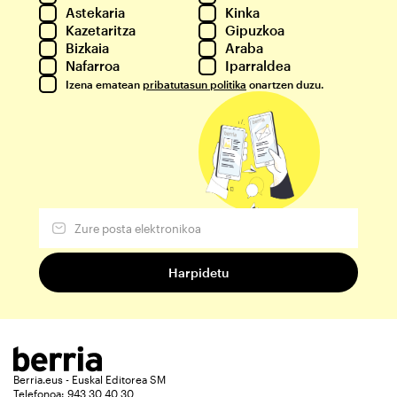
Astekaria
Kinka
Kazetaritza
Gipuzkoa
Bizkaia
Araba
Nafarroa
Iparraldea
Izena ematean
pribatutasun politika
onartzen duzu.
Berria.eus - Euskal Editorea SM
Telefonoa: 943 30 40 30