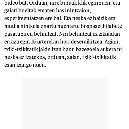
bideo bat. Orduan, nire buruak klik egin zuen, eta
gaiari bueltak ematen hasi nintzaion,
esperimentatzen ere bai. Eta neska ez baizik eta
mutila nintzela onartu nuen arte bospasei hilabete
pasatu ziren behintzat. Niri behintzat ez zitzaidan
erraza egin 15 urterekin hori deseraikitzea. Agian,
txiki-txikitatik jakin izan banu bazegoela aukera ni
neska ez izatekoa, orduan, agian, txiki-txikitatik
esan izango nuen.