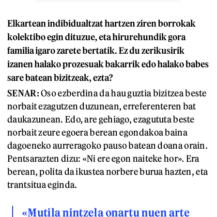
Elkartean indibidualtzat hartzen ziren borrokak
kolektibo egin dituzue, eta hirurehundik gora
familia igaro zarete bertatik. Ez du zerikusirik
izanen halako prozesuak bakarrik edo halako babes
sare batean bizitzeak, ezta?
SENAR:
Oso ezberdina da hau guztia bizitzea beste
norbait ezagutzen duzunean, erreferenteren bat
daukazunean. Edo, are gehiago, ezagututa beste
norbait zeure egoera berean egondakoa baina
dagoeneko aurreragoko pauso batean doana orain.
Pentsarazten dizu: «Ni ere egon naiteke hor». Era
berean, polita da ikustea norbere burua hazten, eta
trantsitua eginda.
«Mutila nintzela onartu nuen arte