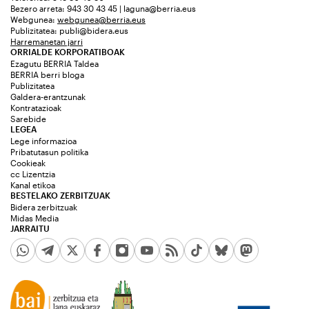
Bezero arreta: 943 30 43 45 | laguna@berria.eus
Webgunea:
webgunea@berria.eus
Publizitatea:
publi@bidera.eus
Harremanetan jarri
ORRIALDE KORPORATIBOAK
Ezagutu BERRIA Taldea
BERRIA berri bloga
Publizitatea
Galdera-erantzunak
Kontratazioak
Sarebide
LEGEA
Lege informazioa
Pribatutasun politika
Cookieak
cc Lizentzia
Kanal etikoa
BESTELAKO ZERBITZUAK
Bidera zerbitzuak
Midas Media
JARRAITU