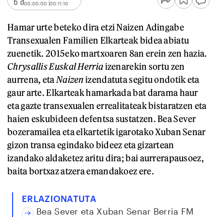
00:00:00
00:11:10
Hamar urte beteko dira etzi Naizen Adingabe
Transexualen Familien Elkarteak bidea abiatu
zuenetik. 2015eko martxoaren 8an erein zen hazia.
Chrysallis Euskal Herria
izenarekin sortu zen
aurrena, eta
Naizen
izendatuta segitu ondotik eta
gaur arte. Elkarteak hamarkada bat darama haur
eta gazte transexualen errealitateak bistaratzen eta
haien eskubideen defentsa sustatzen. Bea Sever
bozeramailea eta elkartetik igarotako Xuban Senar
gizon transa egindako bideez eta gizartean
izandako aldaketez aritu dira; bai aurrerapausoez,
baita bortxaz atzera emandakoez ere.
ERLAZIONATUTA
Bea Sever eta Xuban Senar Berria FM