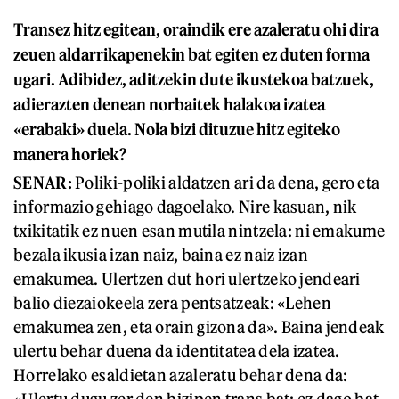
Transez hitz egitean, oraindik ere azaleratu ohi dira
zeuen aldarrikapenekin bat egiten ez duten forma
ugari. Adibidez, aditzekin dute ikustekoa batzuek,
adierazten denean norbaitek halakoa izatea
«erabaki» duela. Nola bizi dituzue hitz egiteko
manera horiek?
SENAR:
Poliki-poliki aldatzen ari da dena, gero eta
informazio gehiago dagoelako. Nire kasuan, nik
txikitatik ez nuen esan mutila nintzela: ni emakume
bezala ikusia izan naiz, baina ez naiz izan
emakumea. Ulertzen dut hori ulertzeko jendeari
balio diezaiokeela zera pentsatzeak: «Lehen
emakumea zen, eta orain gizona da». Baina jendeak
ulertu behar duena da identitatea dela izatea.
Horrelako esaldietan azaleratu behar dena da: