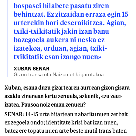
bospasei hilabete pasatu ziren
behintzat. Ez zitzaidan erraza egin 15
urterekin hori deseraikitzea. Agian,
txiki-txikitatik jakin izan banu
bazegoela aukera ni neska ez
izatekoa, orduan, agian, txiki-
txikitatik esan izango nuen»
XUBAN SENAR
Gizon transa eta Naizen-etik igarotakoa
Xuban, esana duzu gizartearen aurrean gizon gisara
azaldu zinenean lortu zenuela, azkenik, «zu zeu»
izatea. Pausoa noiz eman zenuen?
SENAR:
14-15 urte bitartean nabaritu nuen zerbait
ez zegoela ondo; identitate krisi bat izan nuen,
batez ere topatu nuen arte beste mutil trans baten