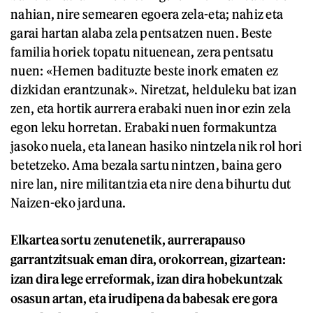
nahian, nire semearen egoera zela-eta; nahiz eta
garai hartan alaba zela pentsatzen nuen. Beste
familia horiek topatu nituenean, zera pentsatu
nuen: «Hemen badituzte beste inork ematen ez
dizkidan erantzunak». Niretzat, helduleku bat izan
zen, eta hortik aurrera erabaki nuen inor ezin zela
egon leku horretan. Erabaki nuen formakuntza
jasoko nuela, eta lanean hasiko nintzela nik rol hori
betetzeko. Ama bezala sartu nintzen, baina gero
nire lan, nire militantzia eta nire dena bihurtu dut
Naizen-eko jarduna.
Elkartea sortu zenutenetik, aurrerapauso
garrantzitsuak eman dira, orokorrean, gizartean:
izan dira lege erreformak, izan dira hobekuntzak
osasun artan, eta irudipena da babesak ere gora