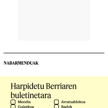
NABARMENDUAK
Harpidetu Berriaren
buletinetara
Mendia
Arratsaldekoa
Goizekoa
Badok