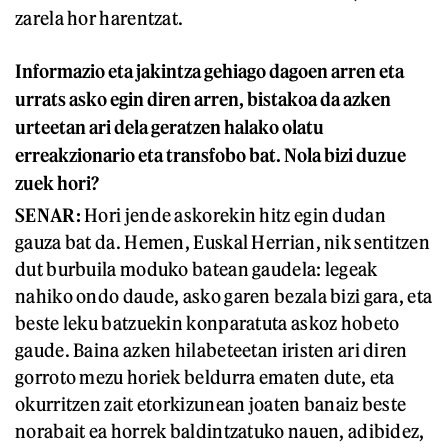
zarela hor harentzat.
Informazio eta jakintza gehiago dagoen arren eta
urrats asko egin diren arren, bistakoa da azken
urteetan ari dela geratzen halako olatu
erreakzionario eta transfobo bat. Nola bizi duzue
zuek hori?
SENAR:
Hori jende askorekin hitz egin dudan
gauza bat da. Hemen, Euskal Herrian, nik sentitzen
dut burbuila moduko batean gaudela: legeak
nahiko ondo daude, asko garen bezala bizi gara, eta
beste leku batzuekin konparatuta askoz hobeto
gaude. Baina azken hilabeteetan iristen ari diren
gorroto mezu horiek beldurra ematen dute, eta
okurritzen zait etorkizunean joaten banaiz beste
norabait ea horrek baldintzatuko nauen, adibidez,