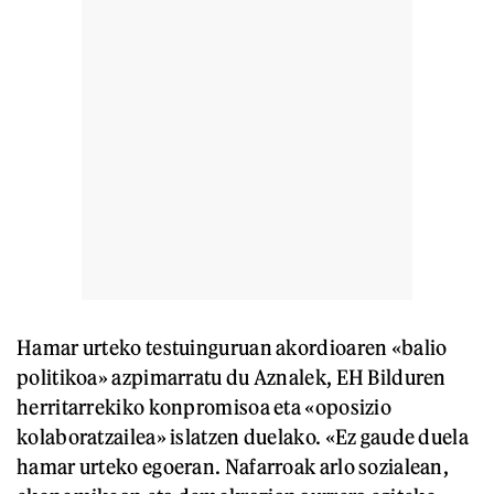
Hamar urteko testuinguruan akordioaren «balio
politikoa» azpimarratu du Aznalek, EH Bilduren
herritarrekiko konpromisoa eta «oposizio
kolaboratzailea» islatzen duelako. «Ez gaude duela
hamar urteko egoeran. Nafarroak arlo sozialean,