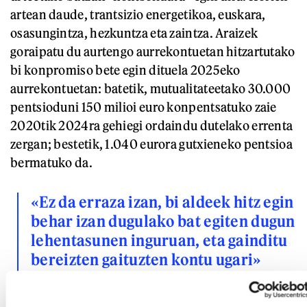
artean daude, trantsizio energetikoa, euskara,
osasungintza, hezkuntza eta zaintza. Araizek
goraipatu du aurtengo aurrekontuetan hitzartutako
bi konpromiso bete egin dituela 2025eko
aurrekontuetan: batetik, mutualitateetako 30.000
pentsioduni 150 milioi euro konpentsatuko zaie
2020tik 2024ra gehiegi ordaindu dutelako errenta
zergan; bestetik, 1.040 eurora gutxieneko pentsioa
bermatuko da.
«Ez da erraza izan, bi aldeek hitz egin
behar izan dugulako bat egiten dugun
lehentasunen inguruan, eta gainditu
bereizten gaituzten kontu ugari»
JOSE LUIS ARASTI
Nafarroako Gobernuko Ekonomia eta Ogasun