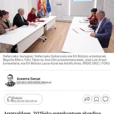
Nafarroako Jauregian, Nafarroako Gobernuko eta EH Bilduko ordezkariak:
Begoña Alfaro, Felix Taberna, Ana Ollo presidenteordeak; Jose Luis Arasti
kontseilaria; eta EH Bilduko Laura Aznal eta Adolfo Araiz. IÑIGO URIZ / FOKU
Joxerra Senar
2024KO URRIAREN 29A
21:10
Entzun
00:00:00
00:05:14
Arratsaldean, 2025eko aurrekontuen akordioa