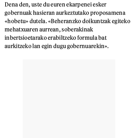
Dena den, uste du euren ekarpenei esker
gobernuak hasieran aurkeztutako proposamena
«hobetu» dutela. «Beheranzko doikuntzak egiteko
mehatxuaren aurrean, soberakinak
inbertsioetarako erabiltzeko formula bat
aurkitzeko lan egin dugu gobernuarekin».