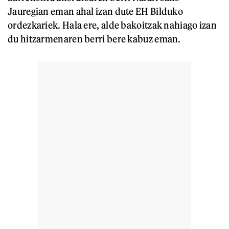
Jauregian eman ahal izan dute EH Bilduko
ordezkariek. Hala ere, alde bakoitzak nahiago izan
du hitzarmenaren berri bere kabuz eman.