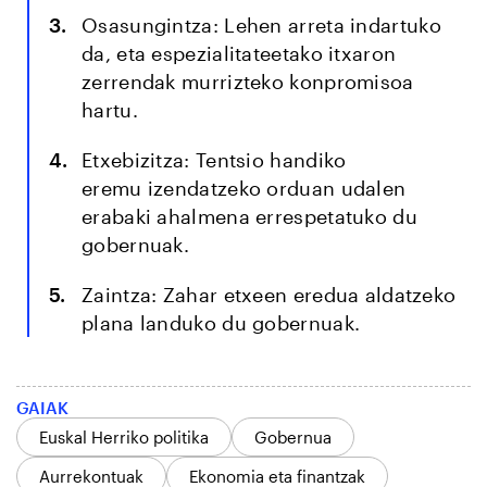
Osasungintza: Lehen arreta indartuko
da, eta espezialitateetako itxaron
zerrendak murrizteko konpromisoa
hartu.
Etxebizitza: Tentsio handiko
eremu izendatzeko orduan udalen
erabaki ahalmena errespetatuko du
gobernuak.
Zaintza: Zahar etxeen eredua aldatzeko
plana landuko du gobernuak.
GAIAK
Euskal Herriko politika
Gobernua
Aurrekontuak
Ekonomia eta finantzak