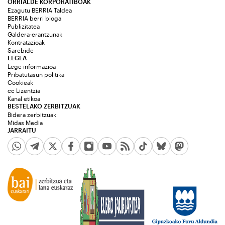
ORRIALDE KORPORATIBOAK
Ezagutu BERRIA Taldea
BERRIA berri bloga
Publizitatea
Galdera-erantzunak
Kontratazioak
Sarebide
LEGEA
Lege informazioa
Pribatutasun politika
Cookieak
cc Lizentzia
Kanal etikoa
BESTELAKO ZERBITZUAK
Bidera zerbitzuak
Midas Media
JARRAITU