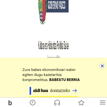
Zure babes ekonomikoari esker
egiten dugu kazetaritza
konprometitua.
BABESTU BERRIA
Egin zure ekarpena