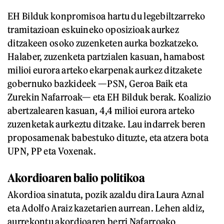
EH Bilduk konpromisoa hartu du legebiltzarreko
tramitazioan eskuineko oposizioak aurkez
ditzakeen osoko zuzenketen aurka bozkatzeko.
Halaber, zuzenketa partzialen kasuan, hamabost
milioi eurora arteko ekarpenak aurkez ditzakete
gobernuko bazkideek —PSN, Geroa Baik eta
Zurekin Nafarroak— eta EH Bilduk berak. Koalizio
abertzalearen kasuan, 4,4 milioi eurora arteko
zuzenketak aurkeztu ditzake. Lau indarrek beren
proposamenak babestuko dituzte, eta atzera bota
UPN, PP eta Voxenak.
Akordioaren balio politikoa
Akordioa sinatuta, pozik azaldu dira Laura Aznal
eta Adolfo Araiz kazetarien aurrean. Lehen aldiz,
aurrekontu akordioaren berri Nafarroako