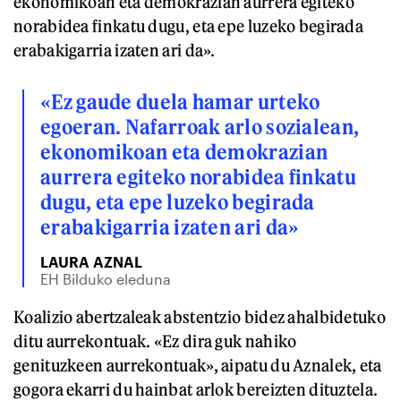
ekonomikoan eta demokrazian aurrera egiteko
norabidea finkatu dugu, eta epe luzeko begirada
erabakigarria izaten ari da».
«Ez gaude duela hamar urteko
egoeran. Nafarroak arlo sozialean,
ekonomikoan eta demokrazian
aurrera egiteko norabidea finkatu
dugu, eta epe luzeko begirada
erabakigarria izaten ari da»
LAURA AZNAL
EH Bilduko eleduna
Koalizio abertzaleak abstentzio bidez ahalbidetuko
ditu aurrekontuak. «Ez dira guk nahiko
genituzkeen aurrekontuak», aipatu du Aznalek, eta
gogora ekarri du hainbat arlok bereizten dituztela.