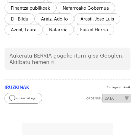
Finantza publikoak
Nafarroako Gobernua
EH Bildu
Araiz, Adolfo
Arasti, Jose Luis
Aznal, Laura
Nafarroa
Euskal Herria
Aukeratu
BERRIA
gogoko iturri gisa Googlen.
Aktibatu hemen
IRUZKINAK
Ez dago iruzkinik
Iruzkin bat egin
ORDENATU