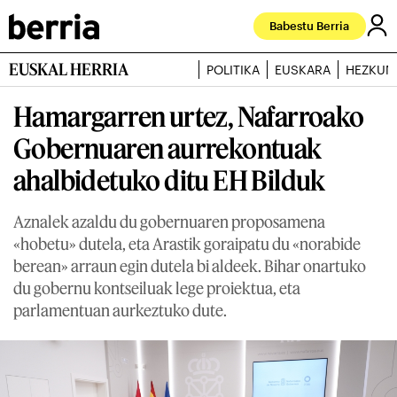
Babestu Berria
EUSKAL HERRIA
POLITIKA
EUSKARA
HEZKUN
Hamargarren urtez, Nafarroako
Gobernuaren aurrekontuak
ahalbidetuko ditu EH Bilduk
Aznalek azaldu du gobernuaren proposamena
«hobetu» dutela, eta Arastik goraipatu du «norabide
berean» arraun egin dutela bi aldeek. Bihar onartuko
du gobernu kontseiluak lege proiektua, eta
parlamentuan aurkeztuko dute.