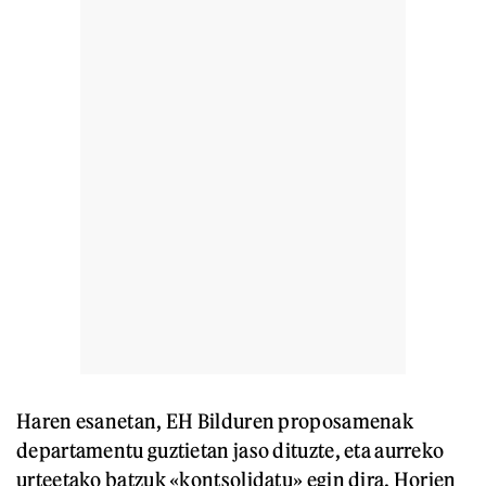
Haren esanetan, EH Bilduren proposamenak
departamentu guztietan jaso dituzte, eta aurreko
urteetako batzuk «kontsolidatu» egin dira. Horien