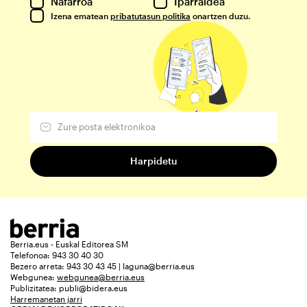
Nafarroa
Iparraldea
Izena ematean
pribatutasun politika
onartzen duzu.
Berria.eus - Euskal Editorea SM
Telefonoa: 943 30 40 30
Bezero arreta: 943 30 43 45 | laguna@berria.eus
Webgunea:
webgunea@berria.eus
Publizitatea:
publi@bidera.eus
Harremanetan jarri