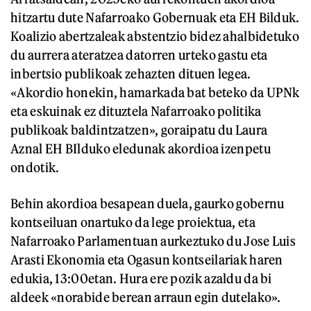
hitzartu dute Nafarroako Gobernuak eta EH Bilduk.
Koalizio abertzaleak abstentzio bidez ahalbidetuko
du aurrera ateratzea datorren urteko gastu eta
inbertsio publikoak zehazten dituen legea.
«Akordio honekin, hamarkada bat beteko da UPNk
eta eskuinak ez dituztela Nafarroako politika
publikoak baldintzatzen», goraipatu du Laura
Aznal EH BIlduko eledunak akordioa izenpetu
ondotik.
Behin akordioa besapean duela, gaurko gobernu
kontseiluan onartuko da lege proiektua, eta
Nafarroako Parlamentuan aurkeztuko du Jose Luis
Arasti Ekonomia eta Ogasun kontseilariak haren
edukia, 13:00etan. Hura ere pozik azaldu da bi
aldeek «norabide berean arraun egin dutelako».