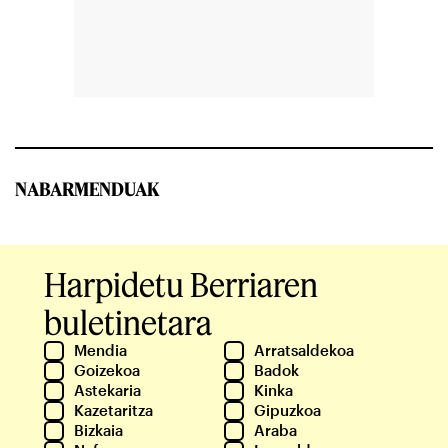
NABARMENDUAK
Harpidetu Berriaren
buletinetara
Mendia
Arratsaldekoa
Goizekoa
Badok
Astekaria
Kinka
Kazetaritza
Gipuzkoa
Bizkaia
Araba