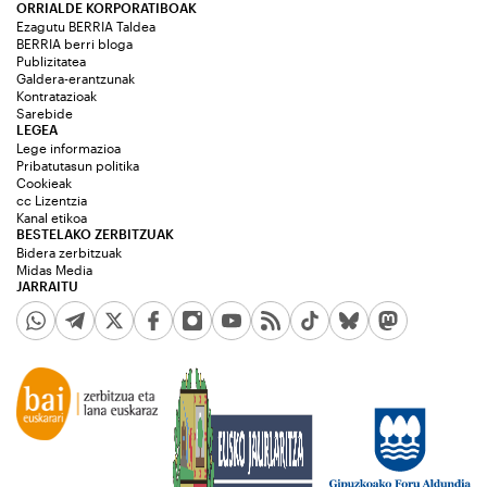
ORRIALDE KORPORATIBOAK
Ezagutu BERRIA Taldea
BERRIA berri bloga
Publizitatea
Galdera-erantzunak
Kontratazioak
Sarebide
LEGEA
Lege informazioa
Pribatutasun politika
Cookieak
cc Lizentzia
Kanal etikoa
BESTELAKO ZERBITZUAK
Bidera zerbitzuak
Midas Media
JARRAITU