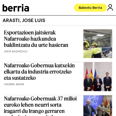
Babestu Berria
ARASTI, JOSE LUIS
Esportazioen jaitsierak
Nafarroako hazkundea
baldintzatu du urte hasieran
JOKIN SAGARZAZU
Nafarroako Gobernua kutxekin
elkartu da industria errotzeko
eta sustatzeko
JOXERRA SENAR
Nafarroako Gobernuak 37 milioi
euroko lehen neurri sorta
iragarri du Irango gerraren