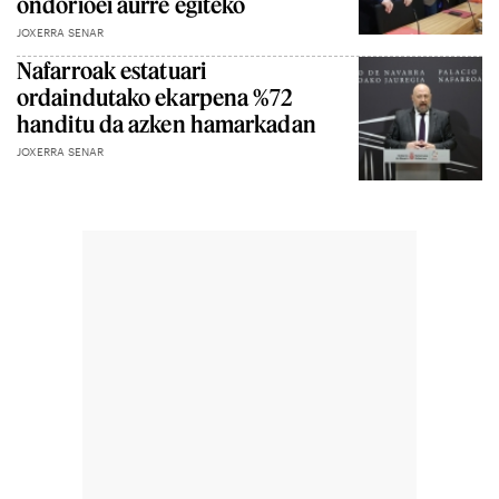
ondorioei aurre egiteko
JOXERRA SENAR
Nafarroak estatuari
ordaindutako ekarpena %72
handitu da azken hamarkadan
JOXERRA SENAR