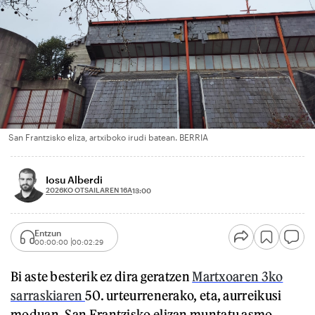
San Frantzisko eliza, artxiboko irudi batean. BERRIA
Iosu Alberdi
2026KO OTSAILAREN 16A
13:00
Entzun
00:00:00
00:02:29
Bi aste besterik ez dira geratzen
Martxoaren 3ko
sarraskiaren
50. urteurrenerako, eta, aurreikusi
moduan, San Frantzisko elizan muntatu asmo