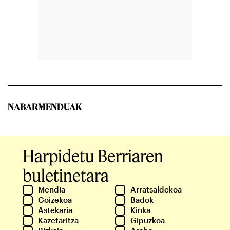
NABARMENDUAK
Harpidetu Berriaren
buletinetara
Mendia
Arratsaldekoa
Goizekoa
Badok
Astekaria
Kinka
Kazetaritza
Gipuzkoa