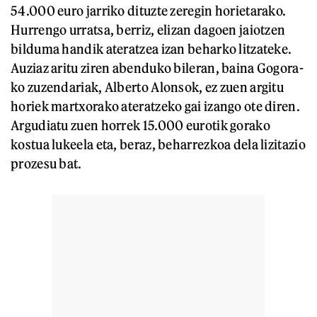
54.000 euro jarriko dituzte zeregin horietarako.
Hurrengo urratsa, berriz, elizan dagoen jaiotzen
bilduma handik ateratzea izan beharko litzateke.
Auziaz aritu ziren abenduko bileran, baina Gogora-
ko zuzendariak, Alberto Alonsok, ez zuen argitu
horiek martxorako ateratzeko gai izango ote diren.
Argudiatu zuen horrek 15.000 eurotik gorako
kostua lukeela eta, beraz, beharrezkoa dela lizitazio
prozesu bat.