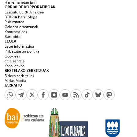
Harremanetan jarri
ORRIALDE KORPORATIBOAK
Ezagutu BERRIA Taldea
BERRIA berri bloga
Publizitatea
Galdera-erantzunak
Kontratazioak
Sarebide
LEGEA
Lege informazioa
Pribatutasun politika
Cookieak
cc Lizentzia
Kanal etikoa
BESTELAKO ZERBITZUAK
Bidera zerbitzuak
Midas Media
JARRAITU