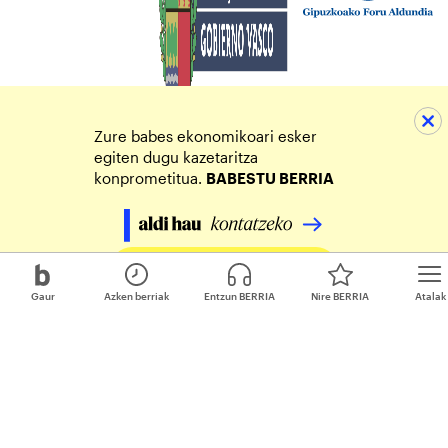
Zure babes ekonomikoari esker
egiten dugu kazetaritza
konprometitua.
BABESTU BERRIA
Egin zure ekarpena
Gaur
Azken berriak
Entzun BERRIA
Nire BERRIA
Atalak