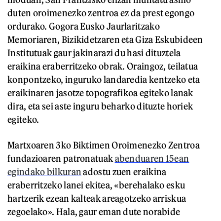
duten oroimenezko zentroa ez da prest egongo
ordurako. Gogora Eusko Jaurlaritzako
Memoriaren, Bizikidetzaren eta Giza Eskubideen
Institutuak gaur jakinarazi du hasi dituztela
eraikina eraberritzeko obrak. Oraingoz, teilatua
konpontzeko, inguruko landaredia kentzeko eta
eraikinaren jasotze topografikoa egiteko lanak
dira, eta sei aste inguru beharko dituzte horiek
egiteko.
Martxoaren 3ko Biktimen Oroimenezko Zentroa
fundazioaren patronatuak
abenduaren 15ean
egindako bilkuran
adostu zuen eraikina
eraberritzeko lanei ekitea, «berehalako esku
hartzerik ezean kalteak areagotzeko arriskua
zegoelako». Hala, gaur eman dute norabide