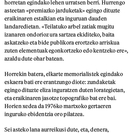
horretan egindako lehen urratsen berri. Hurrengo
asteetan «premiazko jarduketak» egingo dituzte
eraikinaren estalkian eta inguruan dauden
landaredietan. «Teilatuko arbel zatiak mugitu
izanaren ondorioz ura sartzea ekiditeko, baita
askatzeko eta bide publikora erortzeko arriskua
zuten elementuak egonkortzeko edo kentzeko ere»,
azaldu dute ohar batean.
Horrekin batera, elkarte memorialistek egindako
eskaera bati ere erantzungo diote: zundaketak
egingo dituzte eliza inguratzen duten lorategietan,
eta eraikinaren jasotze topografiko bat ere bai.
Horien xedea da 1976ko martxoko gertaeren
inguruko ebidentzia oro pilatzea.
Sei asteko lana aurreikusi dute, eta, denera,