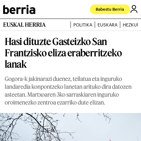
Babestu Berria
EUSKAL HERRIA
POLITIKA
EUSKARA
HEZKUN
Hasi dituzte Gasteizko San
Frantzisko eliza eraberritzeko
lanak
Gogora-k jakinarazi duenez, teilatua eta inguruko
landaredia konpontzeko lanetan arituko dira datozen
asteetan. Martxoaren 3ko sarraskiaren inguruko
oroimenezko zentroa ezarriko dute elizan.