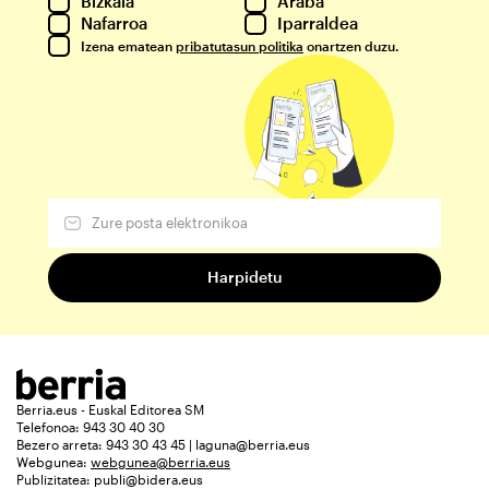
Bizkaia
Araba
Nafarroa
Iparraldea
Izena ematean
pribatutasun politika
onartzen duzu.
Berria.eus - Euskal Editorea SM
Telefonoa: 943 30 40 30
Bezero arreta: 943 30 43 45 | laguna@berria.eus
Webgunea:
webgunea@berria.eus
Publizitatea:
publi@bidera.eus