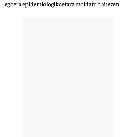
egoera epidemiologikoetara moldatu daitezen.