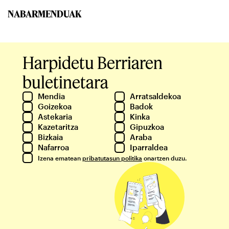
NABARMENDUAK
Harpidetu Berriaren
buletinetara
Mendia
Arratsaldekoa
Goizekoa
Badok
Astekaria
Kinka
Kazetaritza
Gipuzkoa
Bizkaia
Araba
Nafarroa
Iparraldea
Izena ematean
pribatutasun politika
onartzen duzu.