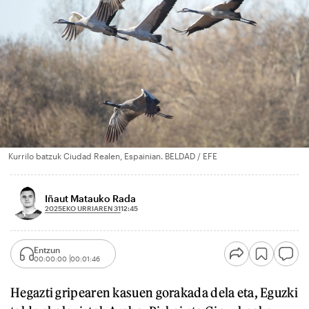
Kurrilo batzuk Ciudad Realen, Espainian. BELDAD / EFE
Iñaut Matauko Rada
2025EKO URRIAREN 31
12:45
Entzun
00:00:00
00:01:46
Hegazti gripearen kasuen gorakada dela eta, Eguzki