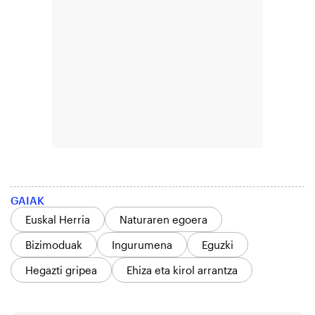
GAIAK
Euskal Herria
Naturaren egoera
Bizimoduak
Ingurumena
Eguzki
Hegazti gripea
Ehiza eta kirol arrantza