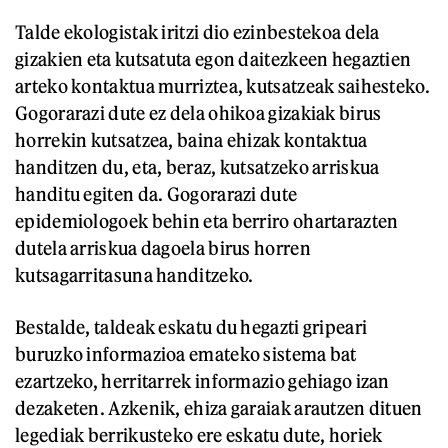
Talde ekologistak iritzi dio ezinbestekoa dela
gizakien eta kutsatuta egon daitezkeen hegaztien
arteko kontaktua murriztea, kutsatzeak saihesteko.
Gogorarazi dute ez dela ohikoa gizakiak birus
horrekin kutsatzea, baina ehizak kontaktua
handitzen du, eta, beraz, kutsatzeko arriskua
handitu egiten da. Gogorarazi dute
epidemiologoek behin eta berriro ohartarazten
dutela arriskua dagoela birus horren
kutsagarritasuna handitzeko.
Bestalde, taldeak eskatu du hegazti gripeari
buruzko informazioa emateko sistema bat
ezartzeko, herritarrek informazio gehiago izan
dezaketen. Azkenik, ehiza garaiak arautzen dituen
legediak berrikusteko ere eskatu dute, horiek