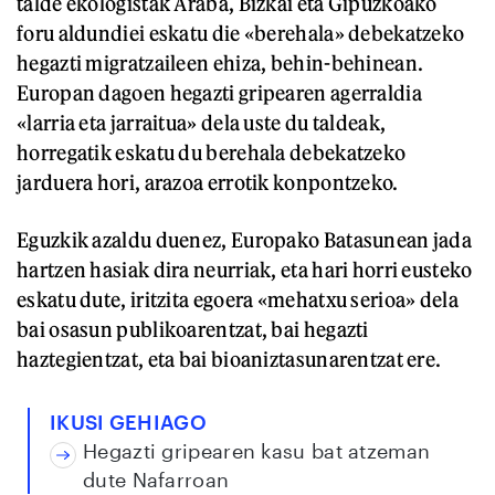
talde ekologistak Araba, Bizkai eta Gipuzkoako
foru aldundiei eskatu die «berehala» debekatzeko
hegazti migratzaileen ehiza, behin-behinean.
Europan dagoen hegazti gripearen agerraldia
«larria eta jarraitua» dela uste du taldeak,
horregatik eskatu du berehala debekatzeko
jarduera hori, arazoa errotik konpontzeko.
Eguzkik azaldu duenez, Europako Batasunean jada
hartzen hasiak dira neurriak, eta hari horri eusteko
eskatu dute, iritzita egoera «mehatxu serioa» dela
bai osasun publikoarentzat, bai hegazti
haztegientzat, eta bai bioaniztasunarentzat ere.
IKUSI GEHIAGO
Hegazti gripearen kasu bat atzeman
dute Nafarroan