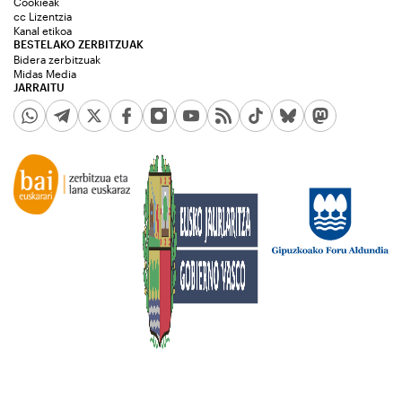
Cookieak
cc Lizentzia
Kanal etikoa
BESTELAKO ZERBITZUAK
Bidera zerbitzuak
Midas Media
JARRAITU