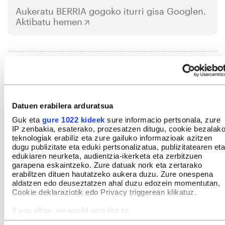
Aukeratu
BERRIA
gogoko iturri gisa Googlen.
Aktibatu hemen
IRUZKINAK
Ez dago iruzkinik
Iruzkin bat egin
ORDENATU
Datuen erabilera arduratsua
Guk eta
gure 1022 kideek
sure informacio pertsonala, zure
IP zenbakia, esaterako, prozesatzen ditugu, cookie bezalak
teknologiak erabiliz eta zure gailuko informazioak azitzen
dugu publizitate eta eduki pertsonalizatua, publizitatearen eta
edukiaren neurketa, audientzia-ikerketa eta zerbitzuen
garapena eskaintzeko. Zure datuak nork eta zertarako
erabiltzen dituen hautatzeko aukera duzu. Zure onespena
aldatzen edo deuseztatzen ahal duzu edozein momentutan,
Cookie deklaraziotik edo Privacy triggerean klikatuz.
If you allow, we would also like to:
Collect information about your geographical location