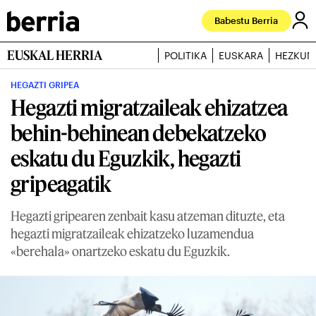
Babestu Berria
EUSKAL HERRIA
POLITIKA
EUSKARA
HEZKUN
HEGAZTI GRIPEA
Hegazti migratzaileak ehizatzea
behin-behinean debekatzeko
eskatu du Eguzkik, hegazti
gripeagatik
Hegazti gripearen zenbait kasu atzeman dituzte, eta
hegazti migratzaileak ehizatzeko luzamendua
«berehala» onartzeko eskatu du Eguzkik.