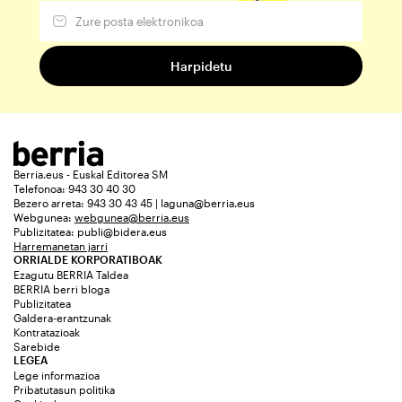
Berria.eus - Euskal Editorea SM
Telefonoa: 943 30 40 30
Bezero arreta: 943 30 43 45 | laguna@berria.eus
Webgunea:
webgunea@berria.eus
Publizitatea:
publi@bidera.eus
Harremanetan jarri
ORRIALDE KORPORATIBOAK
Ezagutu BERRIA Taldea
BERRIA berri bloga
Publizitatea
Galdera-erantzunak
Kontratazioak
Sarebide
LEGEA
Lege informazioa
Pribatutasun politika