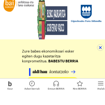
Zure babes ekonomikoari esker
egiten dugu kazetaritza
konprometitua.
BABESTU BERRIA
Egin zure ekarpena
Gaur
Azken berriak
Entzun BERRIA
Nire BERRIA
Atalak