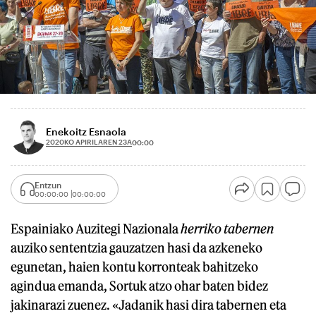
Enekoitz Esnaola
2020KO APIRILAREN 23A
00:00
Entzun
00:00:00
00:00:00
Espainiako Auzitegi Nazionala
herriko tabernen
auziko sententzia gauzatzen hasi da azkeneko
egunetan, haien kontu korronteak bahitzeko
agindua emanda, Sortuk atzo ohar baten bidez
jakinarazi zuenez. «Jadanik hasi dira tabernen eta