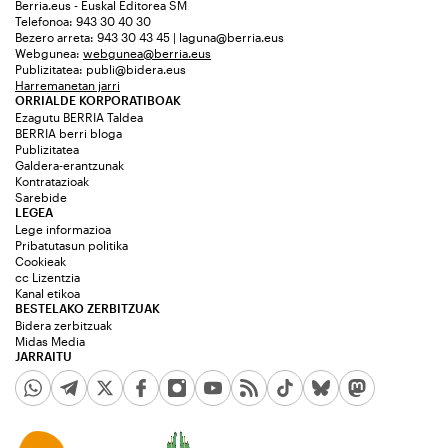
Berria.eus - Euskal Editorea SM
Telefonoa: 943 30 40 30
Bezero arreta: 943 30 43 45 | laguna@berria.eus
Webgunea:
webgunea@berria.eus
Publizitatea:
publi@bidera.eus
Harremanetan jarri
ORRIALDE KORPORATIBOAK
Ezagutu BERRIA Taldea
BERRIA berri bloga
Publizitatea
Galdera-erantzunak
Kontratazioak
Sarebide
LEGEA
Lege informazioa
Pribatutasun politika
Cookieak
cc Lizentzia
Kanal etikoa
BESTELAKO ZERBITZUAK
Bidera zerbitzuak
Midas Media
JARRAITU