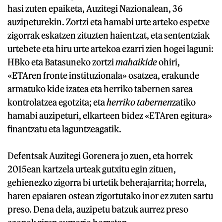
hasi zuten epaiketa, Auzitegi Nazionalean, 36
auzipeturekin. Zortzi eta hamabi urte arteko espetxe
zigorrak eskatzen zituzten haientzat, eta sententziak
urtebete eta hiru urte artekoa ezarri zien hogei laguni:
HBko eta Batasuneko zortzi
mahaikide
ohiri,
«ETAren fronte instituzionala» osatzea, erakunde
armatuko kide izatea eta herriko tabernen sarea
kontrolatzea egotzita; eta
herriko tabernen
zatiko
hamabi auzipeturi, elkarteen bidez «ETAren egitura»
finantzatu eta laguntzeagatik.
Defentsak Auzitegi Gorenera jo zuen, eta horrek
2015ean kartzela urteak gutxitu egin zituen,
gehienezko zigorra bi urtetik beherajarrita; horrela,
haren epaiaren ostean zigortutako inor ez zuten sartu
preso. Dena dela, auzipetu batzuk aurrez preso