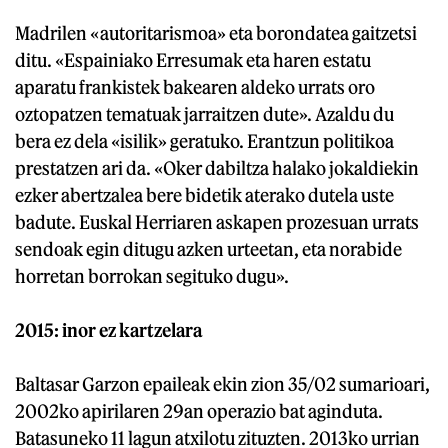
Madrilen «autoritarismoa» eta borondatea gaitzetsi
ditu. «Espainiako Erresumak eta haren estatu
aparatu frankistek bakearen aldeko urrats oro
oztopatzen tematuak jarraitzen dute». Azaldu du
bera ez dela «isilik» geratuko. Erantzun politikoa
prestatzen ari da. «Oker dabiltza halako jokaldiekin
ezker abertzalea bere bidetik aterako dutela uste
badute. Euskal Herriaren askapen prozesuan urrats
sendoak egin ditugu azken urteetan, eta norabide
horretan borrokan segituko dugu».
2015: inor ez kartzelara
Baltasar Garzon epaileak ekin zion 35/02 sumarioari,
2002ko apirilaren 29an operazio bat aginduta.
Batasuneko 11 lagun atxilotu zituzten. 2013ko urrian