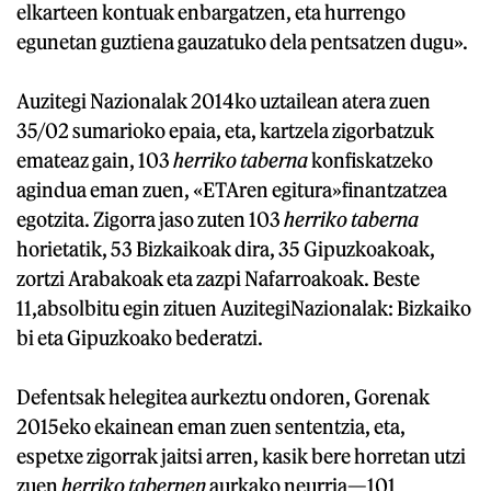
elkarteen kontuak enbargatzen, eta hurrengo
egunetan guztiena gauzatuko dela pentsatzen dugu».
Auzitegi Nazionalak 2014ko uztailean atera zuen
35/02 sumarioko epaia, eta, kartzela zigorbatzuk
emateaz gain, 103
herriko taberna
konfiskatzeko
agindua eman zuen, «ETAren egitura»finantzatzea
egotzita. Zigorra jaso zuten 103
herriko taberna
horietatik, 53 Bizkaikoak dira, 35 Gipuzkoakoak,
zortzi Arabakoak eta zazpi Nafarroakoak. Beste
11,absolbitu egin zituen AuzitegiNazionalak: Bizkaiko
bi eta Gipuzkoako bederatzi.
Defentsak helegitea aurkeztu ondoren, Gorenak
2015eko ekainean eman zuen sententzia, eta,
espetxe zigorrak jaitsi arren, kasik bere horretan utzi
zuen
herriko tabernen
aurkako neurria—101