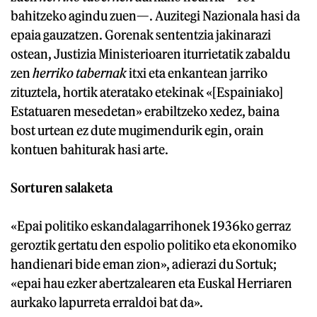
bahitzeko agindu zuen—. Auzitegi Nazionala hasi da
epaia gauzatzen. Gorenak sententzia jakinarazi
ostean, Justizia Ministerioaren iturrietatik zabaldu
zen
herriko tabernak
itxi eta enkantean jarriko
zituztela, hortik ateratako etekinak «[Espainiako]
Estatuaren mesedetan» erabiltzeko xedez, baina
bost urtean ez dute mugimendurik egin, orain
kontuen bahiturak hasi arte.
Sorturen salaketa
«Epai politiko eskandalagarrihonek 1936ko gerraz
geroztik gertatu den espolio politiko eta ekonomiko
handienari bide eman zion», adierazi du Sortuk;
«epai hau ezker abertzalearen eta Euskal Herriaren
aurkako lapurreta erraldoi bat da».