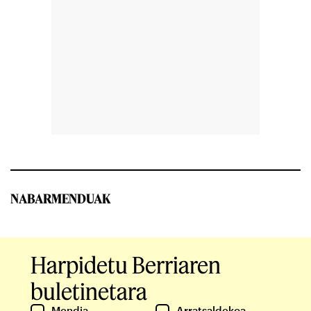
NABARMENDUAK
Harpidetu Berriaren
buletinetara
Mendia
Arratsaldekoa