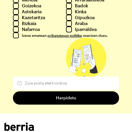
Goizekoa
Badok
Astekaria
Kinka
Kazetaritza
Gipuzkoa
Bizkaia
Araba
Nafarroa
Iparraldea
Izena ematean
pribatutasun politika
onartzen duzu.