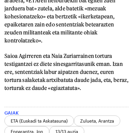
arabera, «ETAren helburuekin bat egiten zuen
jarduera bat» zutela, alde batetik «mezuak
kohesionatzeko» eta bertzetik «ikerketapean,
epaiketaren zain edo sententziak betearazten
zeuden militanteak eta militante ohiak
kontrolatzeko».
Saioa Agirreren eta Naia Zuriarrainen tortura
testigantzei ez diete sinesgarritasunik eman. Izan
ere, sententziak labur aipatzen duenez, euren
tortura salaketak artxibatuta daude jada, eta, beraz,
torturak ez daude «egiaztatuta».
GAIAK
ETA (Euskadi ta Askatasuna)
Zulueta, Arantza
Enparantza, Jon
13/13 auzia