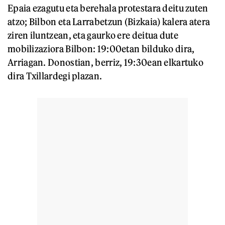
Epaia ezagutu eta berehala protestara deitu zuten
atzo; Bilbon eta Larrabetzun (Bizkaia) kalera atera
ziren iluntzean, eta gaurko ere deitua dute
mobilizaziora Bilbon: 19:00etan bilduko dira,
Arriagan. Donostian, berriz, 19:30ean elkartuko
dira Txillardegi plazan.