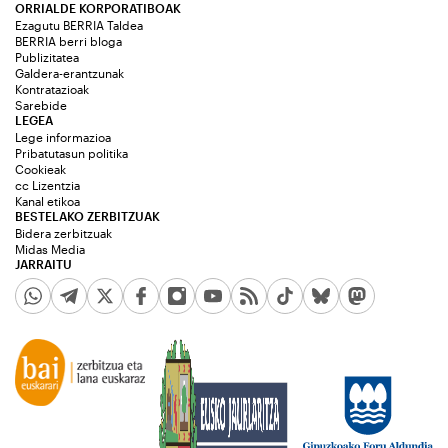
ORRIALDE KORPORATIBOAK
Ezagutu BERRIA Taldea
BERRIA berri bloga
Publizitatea
Galdera-erantzunak
Kontratazioak
Sarebide
LEGEA
Lege informazioa
Pribatutasun politika
Cookieak
cc Lizentzia
Kanal etikoa
BESTELAKO ZERBITZUAK
Bidera zerbitzuak
Midas Media
JARRAITU