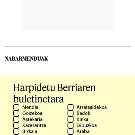
NABARMENDUAK
Harpidetu Berriaren
buletinetara
Mendia
Arratsaldekoa
Goizekoa
Badok
Astekaria
Kinka
Kazetaritza
Gipuzkoa
Bizkaia
Araba