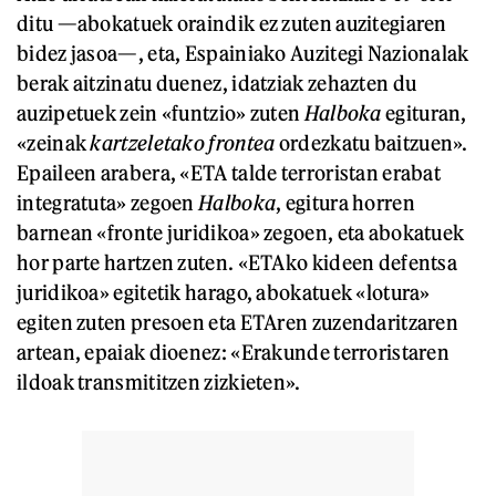
ditu —abokatuek oraindik ez zuten auzitegiaren
bidez jasoa—, eta, Espainiako Auzitegi Nazionalak
berak aitzinatu duenez, idatziak zehazten du
auzipetuek zein «funtzio» zuten
Halboka
egituran,
«zeinak
kartzeletako frontea
ordezkatu baitzuen».
Epaileen arabera, «ETA talde terroristan erabat
integratuta» zegoen
Halboka
, egitura horren
barnean «fronte juridikoa» zegoen, eta abokatuek
hor parte hartzen zuten. «ETAko kideen defentsa
juridikoa» egitetik harago, abokatuek «lotura»
egiten zuten presoen eta ETAren zuzendaritzaren
artean, epaiak dioenez: «Erakunde terroristaren
ildoak transmititzen zizkieten».