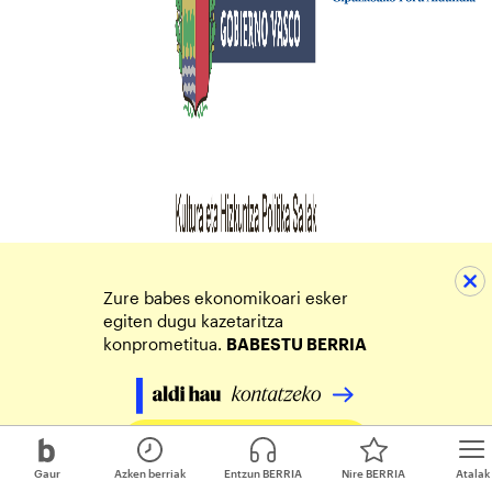
Zure babes ekonomikoari esker
egiten dugu kazetaritza
konprometitua.
BABESTU BERRIA
Egin zure ekarpena
Gaur
Azken berriak
Entzun BERRIA
Nire BERRIA
Atalak