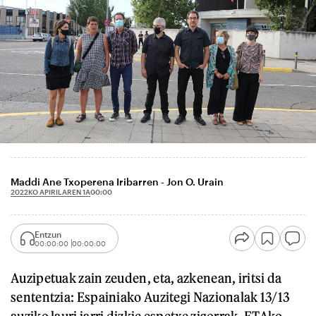
Maddi Ane Txoperena Iribarren - Jon O. Urain
2022KO APIRILAREN 1A
00:00
Entzun
00:00:00
00:00:00
Auzipetuak zain zeuden, eta, azkenean, iritsi da
sententzia: Espainiako Auzitegi Nazionalak 13/13