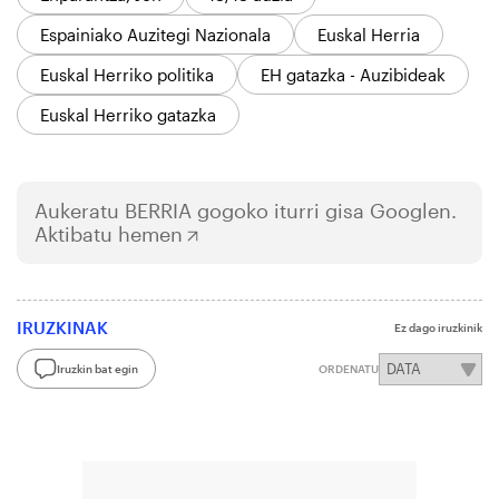
Espainiako Auzitegi Nazionala
Euskal Herria
Euskal Herriko politika
EH gatazka - Auzibideak
Euskal Herriko gatazka
Aukeratu
BERRIA
gogoko iturri gisa Googlen.
Aktibatu hemen
IRUZKINAK
Ez dago iruzkinik
Iruzkin bat egin
ORDENATU