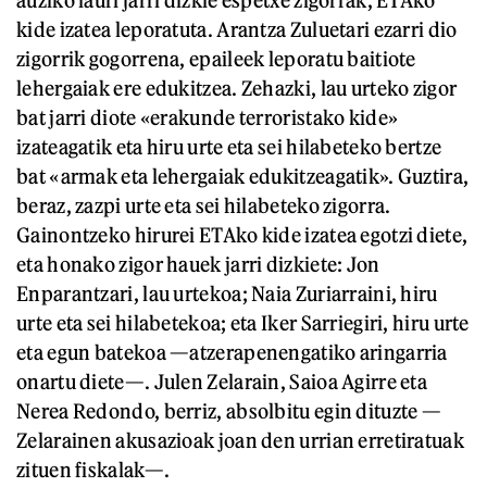
auziko lauri jarri dizkie espetxe zigorrak, ETAko
kide izatea leporatuta. Arantza Zuluetari ezarri dio
zigorrik gogorrena, epaileek leporatu baitiote
lehergaiak ere edukitzea. Zehazki, lau urteko zigor
bat jarri diote «erakunde terroristako kide»
izateagatik eta hiru urte eta sei hilabeteko bertze
bat «armak eta lehergaiak edukitzeagatik». Guztira,
beraz, zazpi urte eta sei hilabeteko zigorra.
Gainontzeko hirurei ETAko kide izatea egotzi diete,
eta honako zigor hauek jarri dizkiete: Jon
Enparantzari, lau urtekoa; Naia Zuriarraini, hiru
urte eta sei hilabetekoa; eta Iker Sarriegiri, hiru urte
eta egun batekoa —atzerapenengatiko aringarria
onartu diete—. Julen Zelarain, Saioa Agirre eta
Nerea Redondo, berriz, absolbitu egin dituzte —
Zelarainen akusazioak joan den urrian erretiratuak
zituen fiskalak—.