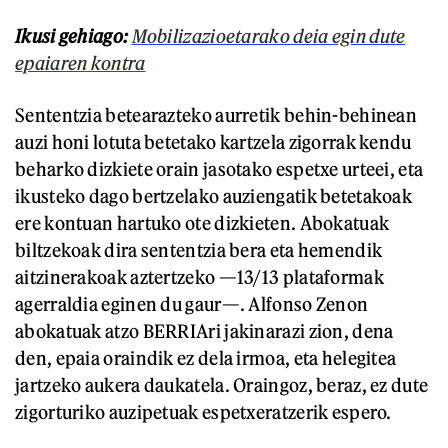
Ikusi gehiago:
Mobilizazioetarako deia egin dute
epaiaren kontra
Sententzia betearazteko aurretik behin-behinean
auzi honi lotuta betetako kartzela zigorrak kendu
beharko dizkiete orain jasotako espetxe urteei, eta
ikusteko dago bertzelako auziengatik betetakoak
ere kontuan hartuko ote dizkieten. Abokatuak
biltzekoak dira sententzia bera eta hemendik
aitzinerakoak aztertzeko —13/13 plataformak
agerraldia eginen du gaur—. Alfonso Zenon
abokatuak atzo BERRIAri jakinarazi zion, dena
den, epaia oraindik ez dela irmoa, eta helegitea
jartzeko aukera daukatela. Oraingoz, beraz, ez dute
zigorturiko auzipetuak espetxeratzerik espero.