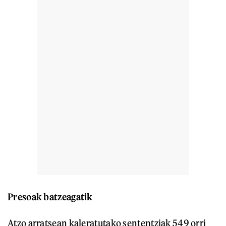
Presoak batzeagatik
Atzo arratsean kaleratutako sententziak 549 orri