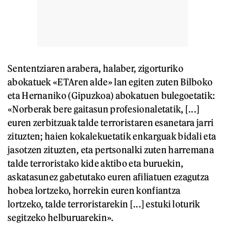
Sententziaren arabera, halaber, zigorturiko
abokatuek «ETAren alde» lan egiten zuten Bilboko
eta Hernaniko (Gipuzkoa) abokatuen bulegoetatik:
«Norberak bere gaitasun profesionaletatik, [...]
euren zerbitzuak talde terroristaren esanetara jarri
zituzten; haien kokalekuetatik enkarguak bidali eta
jasotzen zituzten, eta pertsonalki zuten harremana
talde terroristako kide aktibo eta buruekin,
askatasunez gabetutako euren afiliatuen ezagutza
hobea lortzeko, horrekin euren konfiantza
lortzeko, talde terroristarekin [...] estuki loturik
segitzeko helburuarekin».