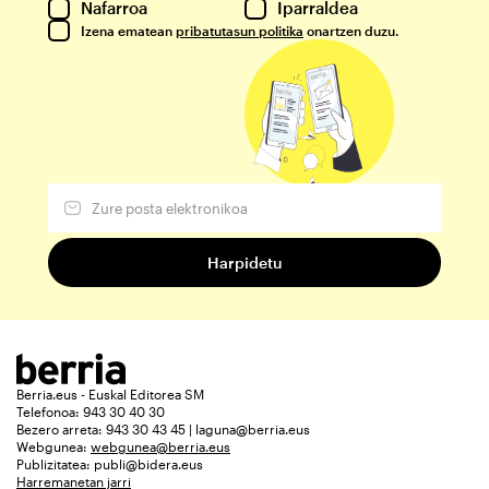
Nafarroa
Iparraldea
Izena ematean
pribatutasun politika
onartzen duzu.
Berria.eus - Euskal Editorea SM
Telefonoa: 943 30 40 30
Bezero arreta: 943 30 43 45 | laguna@berria.eus
Webgunea:
webgunea@berria.eus
Publizitatea:
publi@bidera.eus
Harremanetan jarri