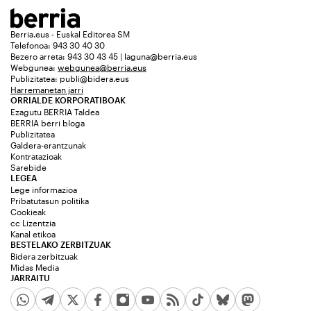
Berria.eus - Euskal Editorea SM
Telefonoa: 943 30 40 30
Bezero arreta: 943 30 43 45 | laguna@berria.eus
Webgunea:
webgunea@berria.eus
Publizitatea:
publi@bidera.eus
Harremanetan jarri
ORRIALDE KORPORATIBOAK
Ezagutu BERRIA Taldea
BERRIA berri bloga
Publizitatea
Galdera-erantzunak
Kontratazioak
Sarebide
LEGEA
Lege informazioa
Pribatutasun politika
Cookieak
cc Lizentzia
Kanal etikoa
BESTELAKO ZERBITZUAK
Bidera zerbitzuak
Midas Media
JARRAITU