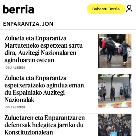
Babestu Berria
ENPARANTZA, JON
Zulueta eta Enparantza
Martuteneko espetxean sartu
dira, Auzitegi Nazionalaren
aginduaren ostean
IOSU ALBERDI
Zulueta eta Enparantza
espetxeratzeko agindua eman
du Espainiako Auzitegi
Nazionalak
IOSU ALBERDI
Zuluetaren eta Enparantzaren
defentsak helegitea jarriko du
Konstituzionalean