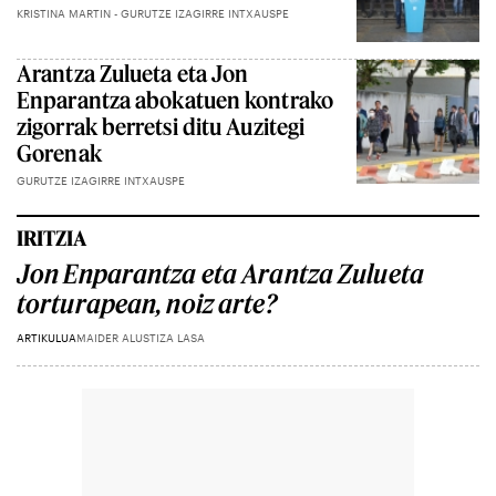
KRISTINA MARTIN - GURUTZE IZAGIRRE INTXAUSPE
Arantza Zulueta eta Jon
Enparantza abokatuen kontrako
zigorrak berretsi ditu Auzitegi
Gorenak
GURUTZE IZAGIRRE INTXAUSPE
IRITZIA
Jon Enparantza eta Arantza Zulueta
torturapean, noiz arte?
ARTIKULUA
MAIDER ALUSTIZA LASA