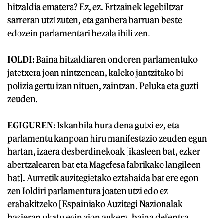
hitzaldia ematera? Ez, ez. Ertzainek legebiltzar
sarreran utzi zuten, eta ganbera barruan beste
edozein parlamentari bezala ibili zen.
IOLDI:
Baina hitzaldiaren ondoren parlamentuko
jatetxera joan nintzenean, kaleko jantzitako bi
polizia gertu izan nituen, zaintzan. Peluka eta guzti
zeuden.
EGIGUREN:
Iskanbila hura dena gutxi ez, eta
parlamentu kanpoan hiru manifestazio zeuden egun
hartan, izaera desberdinekoak [ikasleen bat, ezker
abertzalearen bat eta Magefesa fabrikako langileen
bat]. Aurretik auzitegietako eztabaida bat ere egon
zen Ioldiri parlamentura joaten utzi edo ez
erabakitzeko [Espainiako Auzitegi Nazionalak
hasieran ukatu egin zion aukera, baina defentsa