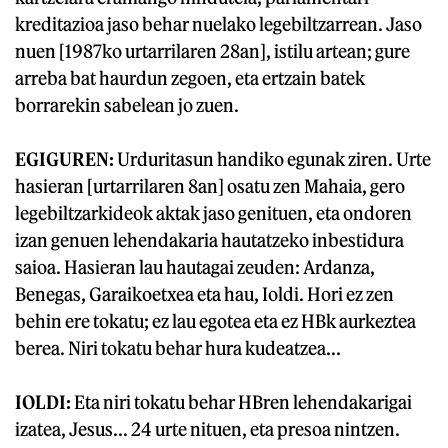
kreditazioa jaso behar nuelako legebiltzarrean. Jaso
nuen [1987ko urtarrilaren 28an], istilu artean; gure
arreba bat haurdun zegoen, eta ertzain batek
borrarekin sabelean jo zuen.
EGIGUREN:
Urduritasun handiko egunak ziren. Urte
hasieran [urtarrilaren 8an] osatu zen Mahaia, gero
legebiltzarkideok aktak jaso genituen, eta ondoren
izan genuen lehendakaria hautatzeko inbestidura
saioa. Hasieran lau hautagai zeuden: Ardanza,
Benegas, Garaikoetxea eta hau, Ioldi. Hori ez zen
behin ere tokatu; ez lau egotea eta ez HBk aurkeztea
berea. Niri tokatu behar hura kudeatzea...
IOLDI:
Eta niri tokatu behar HBren lehendakarigai
izatea, Jesus... 24 urte nituen, eta presoa nintzen.