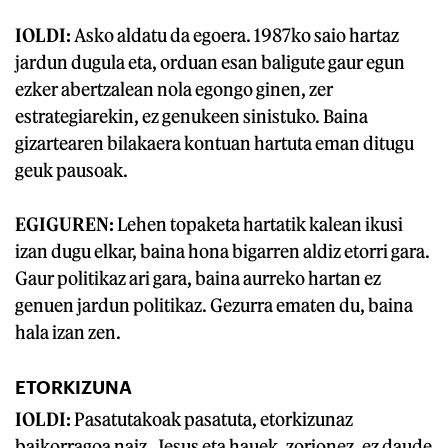
IOLDI:
Asko aldatu da egoera. 1987ko saio hartaz
jardun dugula eta, orduan esan baligute gaur egun
ezker abertzalean nola egongo ginen, zer
estrategiarekin, ez genukeen sinistuko. Baina
gizartearen bilakaera kontuan hartuta eman ditugu
geuk pausoak.
EGIGUREN:
Lehen topaketa hartatik kalean ikusi
izan dugu elkar, baina hona bigarren aldiz etorri gara.
Gaur politikaz ari gara, baina aurreko hartan ez
genuen jardun politikaz. Gezurra ematen du, baina
hala izan zen.
ETORKIZUNA
IOLDI:
Pasatutakoak pasatuta, etorkizunaz
baikorragoa naiz. Jesus eta hauek, zorionez, ez daude