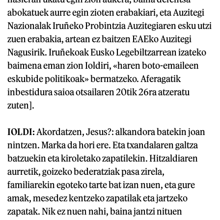
abokatuek aurre egin zioten erabakiari, eta Auzitegi
Nazionalak Iruñeko Probintzia Auzitegiaren esku utzi
zuen erabakia, artean ez baitzen EAEko Auzitegi
Nagusirik. Iruñekoak Eusko Legebiltzarrean izateko
baimena eman zion Ioldiri, «haren boto-emaileen
eskubide politikoak» bermatzeko. Aferagatik
inbestidura saioa otsailaren 20tik 26ra atzeratu
zuten].
IOLDI:
Akordatzen, Jesus?: alkandora batekin joan
nintzen. Marka da hori ere. Eta txandalaren galtza
batzuekin eta kiroletako zapatilekin. Hitzaldiaren
aurretik, goizeko bederatziak pasa zirela,
familiarekin egoteko tarte bat izan nuen, eta gure
amak, mesedez kentzeko zapatilak eta jartzeko
zapatak. Nik ez nuen nahi, baina jantzi nituen