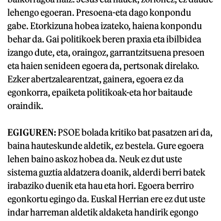
lehengo egoeran. Presoena-eta dago konpondu
gabe. Etorkizuna hobea izateko, haiena konpondu
behar da. Gai politikoek beren praxia eta ibilbidea
izango dute, eta, oraingoz, garrantzitsuena presoen
eta haien senideen egoera da, pertsonak direlako.
Ezker abertzalearentzat, gainera, egoera ez da
egonkorra, epaiketa politikoak-eta hor baitaude
oraindik.
EGIGUREN:
PSOE bolada kritiko bat pasatzen ari da,
baina hauteskunde aldetik, ez bestela. Gure egoera
lehen baino askoz hobea da. Neuk ez dut uste
sistema guztia aldatzera doanik, alderdi berri batek
irabaziko duenik eta hau eta hori. Egoera berriro
egonkortu egingo da. Euskal Herrian ere ez dut uste
indar harreman aldetik aldaketa handirik egongo