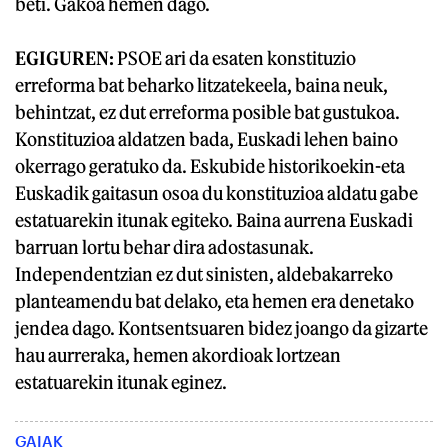
beti. Gakoa hemen dago.
EGIGUREN:
PSOE ari da esaten konstituzio
erreforma bat beharko litzatekeela, baina neuk,
behintzat, ez dut erreforma posible bat gustukoa.
Konstituzioa aldatzen bada, Euskadi lehen baino
okerrago geratuko da. Eskubide historikoekin-eta
Euskadik gaitasun osoa du konstituzioa aldatu gabe
estatuarekin itunak egiteko. Baina aurrena Euskadi
barruan lortu behar dira adostasunak.
Independentzian ez dut sinisten, aldebakarreko
planteamendu bat delako, eta hemen era denetako
jendea dago. Kontsentsuaren bidez joango da gizarte
hau aurreraka, hemen akordioak lortzean
estatuarekin itunak eginez.
GAIAK