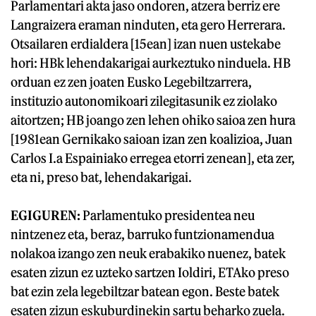
Parlamentari akta jaso ondoren, atzera berriz ere
Langraizera eraman ninduten, eta gero Herrerara.
Otsailaren erdialdera [15ean] izan nuen ustekabe
hori: HBk lehendakarigai aurkeztuko ninduela. HB
orduan ez zen joaten Eusko Legebiltzarrera,
instituzio autonomikoari zilegitasunik ez ziolako
aitortzen; HB joango zen lehen ohiko saioa zen hura
[1981ean Gernikako saioan izan zen koalizioa, Juan
Carlos I.a Espainiako erregea etorri zenean], eta zer,
eta ni, preso bat, lehendakarigai.
EGIGUREN:
Parlamentuko presidentea neu
nintzenez eta, beraz, barruko funtzionamendua
nolakoa izango zen neuk erabakiko nuenez, batek
esaten zizun ez uzteko sartzen Ioldiri, ETAko preso
bat ezin zela legebiltzar batean egon. Beste batek
esaten zizun eskuburdinekin sartu beharko zuela.