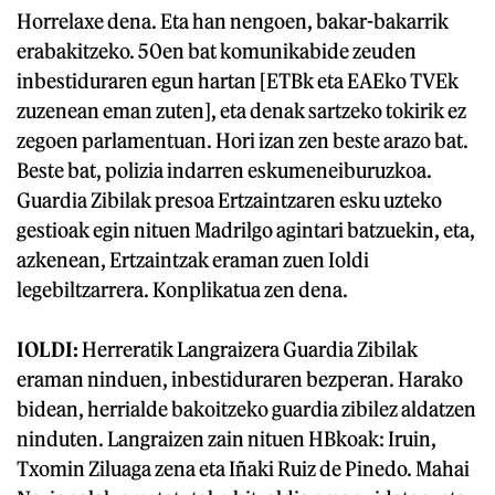
Horrelaxe dena. Eta han nengoen, bakar-bakarrik
erabakitzeko. 50en bat komunikabide zeuden
inbestiduraren egun hartan [ETBk eta EAEko TVEk
zuzenean eman zuten], eta denak sartzeko tokirik ez
zegoen parlamentuan. Hori izan zen beste arazo bat.
Beste bat, polizia indarren eskumeneiburuzkoa.
Guardia Zibilak presoa Ertzaintzaren esku uzteko
gestioak egin nituen Madrilgo agintari batzuekin, eta,
azkenean, Ertzaintzak eraman zuen Ioldi
legebiltzarrera. Konplikatua zen dena.
IOLDI:
Herreratik Langraizera Guardia Zibilak
eraman ninduen, inbestiduraren bezperan. Harako
bidean, herrialde bakoitzeko guardia zibilez aldatzen
ninduten. Langraizen zain nituen HBkoak: Iruin,
Txomin Ziluaga zena eta Iñaki Ruiz de Pinedo. Mahai