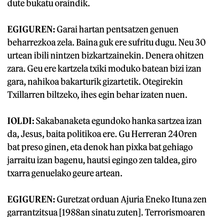
dute bukatu oraindik.
EGIGUREN:
Garai hartan pentsatzen genuen
beharrezkoa zela. Baina guk ere sufritu dugu. Neu 30
urtean ibili nintzen bizkartzainekin. Denera ohitzen
zara. Geu ere kartzela txiki moduko batean bizi izan
gara, nahikoa bakarturik gizartetik. Otegirekin
Txillarren biltzeko, ihes egin behar izaten nuen.
IOLDI:
Sakabanaketa egundoko hanka sartzea izan
da, Jesus, baita politikoa ere. Gu Herreran 240ren
bat preso ginen, eta denok han pixka bat gehiago
jarraitu izan bagenu, hautsi egingo zen taldea, giro
txarra genuelako geure artean.
EGIGUREN:
Guretzat orduan Ajuria Eneko Ituna zen
garrantzitsua [1988an sinatu zuten]. Terrorismoaren