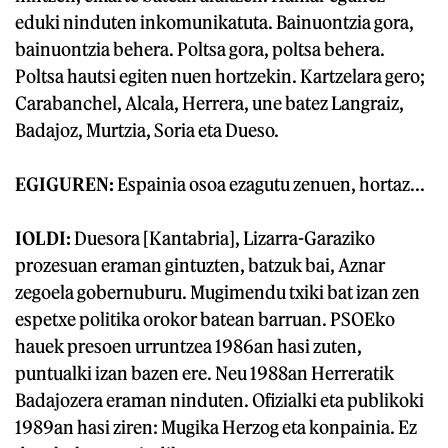
eduki ninduten inkomunikatuta. Bainuontzia gora,
bainuontzia behera. Poltsa gora, poltsa behera.
Poltsa hautsi egiten nuen hortzekin. Kartzelara gero;
Carabanchel, Alcala, Herrera, une batez Langraiz,
Badajoz, Murtzia, Soria eta Dueso.
EGIGUREN:
Espainia osoa ezagutu zenuen, hortaz...
IOLDI:
Duesora [Kantabria], Lizarra-Garaziko
prozesuan eraman gintuzten, batzuk bai, Aznar
zegoela gobernuburu. Mugimendu txiki bat izan zen
espetxe politika orokor batean barruan. PSOEko
hauek presoen urruntzea 1986an hasi zuten,
puntualki izan bazen ere. Neu 1988an Herreratik
Badajozera eraman ninduten. Ofizialki eta publikoki
1989an hasi ziren: Mugika Herzog eta konpainia. Ez