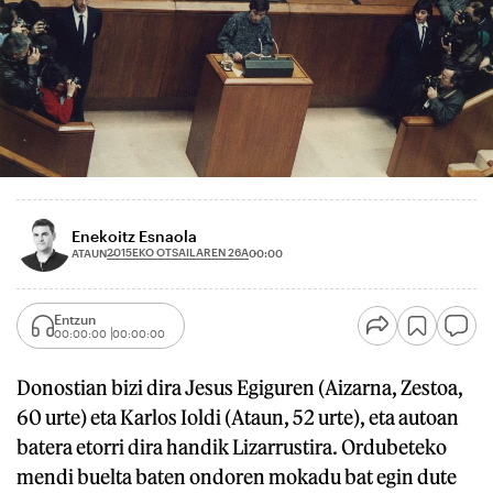
Enekoitz Esnaola
2015EKO OTSAILAREN 26A
ATAUN
00:00
Entzun
00:00:00
00:00:00
Donostian bizi dira Jesus Egiguren (Aizarna, Zestoa,
60 urte) eta Karlos Ioldi (Ataun, 52 urte), eta autoan
batera etorri dira handik Lizarrustira. Ordubeteko
mendi buelta baten ondoren mokadu bat egin dute