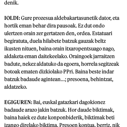
denik.
IOLDI:
Gure prozesua aldebakartasunetik dator, eta
hortik eman behar dira pausoak. Ez dut ondo
ulertzen orain zer gertatzen den, ordea. Estatuari
begiratuta, duela hilabete batzuk gauzak beltz
ikusten nituen, baina orain itxaropentsuago nago,
aldaketa eman daitekeelako. Oraingoek jarraitzen
badute, nekez aldatuko da egoera, horrela segitzeak
botoak ematen dizkiolako PPri. Baina beste indar
batzuk badaude agintean...; presoena, behintzat,
aldatzeko.
EGIGUREN:
Bai, euskal gatazkari dagokionez
badaude arazo jakin batzuk. Hor daude biktimak,
baina haiek ez dute konponbiderik, biktimak beti
izango direlako biktima. Presoen kontua, berriz, nik