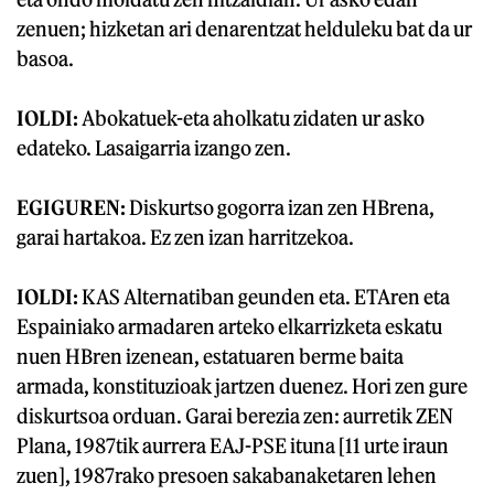
zenuen; hizketan ari denarentzat helduleku bat da ur
basoa.
IOLDI:
Abokatuek-eta aholkatu zidaten ur asko
edateko. Lasaigarria izango zen.
EGIGUREN:
Diskurtso gogorra izan zen HBrena,
garai hartakoa. Ez zen izan harritzekoa.
IOLDI:
KAS Alternatiban geunden eta. ETAren eta
Espainiako armadaren arteko elkarrizketa eskatu
nuen HBren izenean, estatuaren berme baita
armada, konstituzioak jartzen duenez. Hori zen gure
diskurtsoa orduan. Garai berezia zen: aurretik ZEN
Plana, 1987tik aurrera EAJ-PSE ituna [11 urte iraun
zuen], 1987rako presoen sakabanaketaren lehen