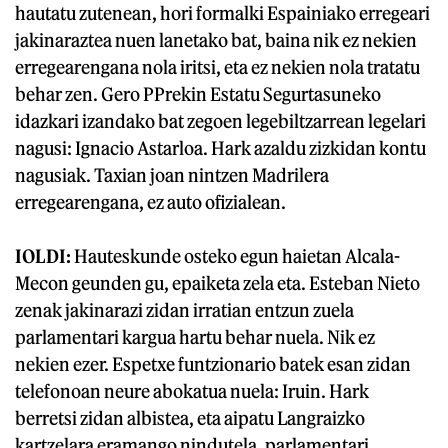
hautatu zutenean, hori formalki Espainiako erregeari
jakinaraztea nuen lanetako bat, baina nik ez nekien
erregearengana nola iritsi, eta ez nekien nola tratatu
behar zen. Gero PPrekin Estatu Segurtasuneko
idazkari izandako bat zegoen legebiltzarrean legelari
nagusi: Ignacio Astarloa. Hark azaldu zizkidan kontu
nagusiak. Taxian joan nintzen Madrilera
erregearengana, ez auto ofizialean.
IOLDI:
Hauteskunde osteko egun haietan Alcala-
Mecon geunden gu, epaiketa zela eta. Esteban Nieto
zenak jakinarazi zidan irratian entzun zuela
parlamentari kargua hartu behar nuela. Nik ez
nekien ezer. Espetxe funtzionario batek esan zidan
telefonoan neure abokatua nuela: Iruin. Hark
berretsi zidan albistea, eta aipatu Langraizko
kartzelara eramango nindutela, parlamentari