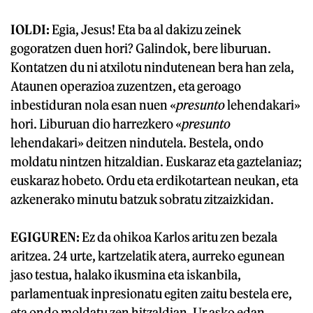
IOLDI:
Egia, Jesus! Eta ba al dakizu zeinek
gogoratzen duen hori? Galindok, bere liburuan.
Kontatzen du ni atxilotu nindutenean bera han zela,
Ataunen operazioa zuzentzen, eta geroago
inbestiduran nola esan nuen «
presunto
lehendakari»
hori. Liburuan dio harrezkero «
presunto
lehendakari» deitzen nindutela. Bestela, ondo
moldatu nintzen hitzaldian. Euskaraz eta gaztelaniaz;
euskaraz hobeto. Ordu eta erdikotartean neukan, eta
azkenerako minutu batzuk sobratu zitzaizkidan.
EGIGUREN:
Ez da ohikoa Karlos aritu zen bezala
aritzea. 24 urte, kartzelatik atera, aurreko egunean
jaso testua, halako ikusmina eta iskanbila,
parlamentuak inpresionatu egiten zaitu bestela ere,
eta ondo moldatu zen hitzaldian. Ur asko edan