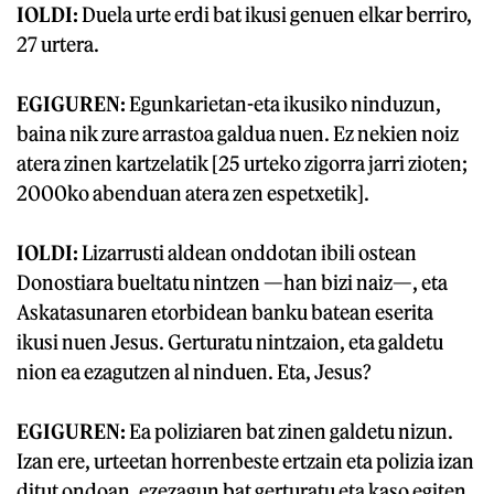
IOLDI:
Duela urte erdi bat ikusi genuen elkar berriro,
27 urtera.
EGIGUREN:
Egunkarietan-eta ikusiko ninduzun,
baina nik zure arrastoa galdua nuen. Ez nekien noiz
atera zinen kartzelatik [25 urteko zigorra jarri zioten;
2000ko abenduan atera zen espetxetik].
IOLDI:
Lizarrusti aldean onddotan ibili ostean
Donostiara bueltatu nintzen —han bizi naiz—, eta
Askatasunaren etorbidean banku batean eserita
ikusi nuen Jesus. Gerturatu nintzaion, eta galdetu
nion ea ezagutzen al ninduen. Eta, Jesus?
EGIGUREN:
Ea poliziaren bat zinen galdetu nizun.
Izan ere, urteetan horrenbeste ertzain eta polizia izan
ditut ondoan, ezezagun bat gerturatu eta kaso egiten