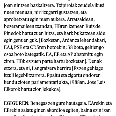
joan nintzen bazkaltzera. Txipiroiak zeudela ikusi
nuen menuan, niri izugarri gustatzen, eta
aprobetxatu egin nuen aukera. Arratsaldean,
bozeramaileen txandan, HBren izenean Ruiz de
Pinedok hartu zuen hitza, eta hark bukatzean alde
egin genuen guk. [Bozketan, Ardanza lehendakari,
EAJ, PSE eta CDSren botoekin; 38 boto, gehiengo
osoa boto bategatik. EA, EE eta AP abstenitu egin
ziren. HBk ez zuen parte hartu bozketan]. Denak
etxera, eta ni, Langraizera berriro [Ez zen gehiago
itzuli legebiltzarrera. Epaitu eta zigortu ondoren
kendu zioten parlamentari akta, 1988an. Jose Luis
Elkorok hartu zion lekukoa].
EGIGUREN:
Benegas zen gure hautagaia. EArekin eta
EErekin saiatu ginen akordioa egiten, baina ezin izan