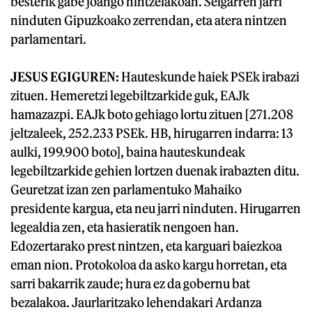
besterik gabe joango nintzelakoan. Seigarren jarri
ninduten Gipuzkoako zerrendan, eta atera nintzen
parlamentari.
JESUS EGIGUREN:
Hauteskunde haiek PSEk irabazi
zituen. Hemeretzi legebiltzarkide guk, EAJk
hamazazpi. EAJk boto gehiago lortu zituen [271.208
jeltzaleek, 252.233 PSEk. HB, hirugarren indarra: 13
aulki, 199.900 boto], baina hauteskundeak
legebiltzarkide gehien lortzen duenak irabazten ditu.
Geuretzat izan zen parlamentuko Mahaiko
presidente kargua, eta neu jarri ninduten. Hirugarren
legealdia zen, eta hasieratik nengoen han.
Edozertarako prest nintzen, eta karguari baiezkoa
eman nion. Protokoloa da asko kargu horretan, eta
sarri bakarrik zaude; hura ez da gobernu bat
bezalakoa. Jaurlaritzako lehendakari Ardanza