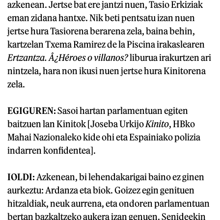
azkenean. Jertse bat ere jantzi nuen, Tasio Erkiziak
eman zidana hantxe. Nik beti pentsatu izan nuen
jertse hura Tasiorena berarena zela, baina behin,
kartzelan Txema Ramirez de la Piscina irakaslearen
Ertzantza. Â¿Héroes o villanos?
liburua irakurtzen ari
nintzela, hara non ikusi nuen jertse hura Kinitorena
zela.
EGIGUREN:
Sasoi hartan parlamentuan egiten
baitzuen lan Kinitok [Joseba Urkijo
Kinito
, HBko
Mahai Nazionaleko kide ohi eta Espainiako polizia
indarren konfidentea].
IOLDI:
Azkenean, bi lehendakarigai baino ez ginen
aurkeztu: Ardanza eta biok. Goizez egin genituen
hitzaldiak, neuk aurrena, eta ondoren parlamentuan
bertan bazkaltzeko aukera izan genuen. Senideekin