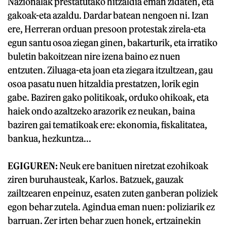
Nazionalak prestatutako hitzaldia eman zidaten, eta
gakoak-eta azaldu. Dardar batean nengoen ni. Izan
ere, Herreran orduan presoon protestak zirela-eta
egun santu osoa ziegan ginen, bakarturik, eta irratiko
buletin bakoitzean nire izena baino ez nuen
entzuten. Ziluaga-eta joan eta ziegara itzultzean, gau
osoa pasatu nuen hitzaldia prestatzen, lorik egin
gabe. Baziren gako politikoak, orduko ohikoak, eta
haiek ondo azaltzeko arazorik ez neukan, baina
baziren gai tematikoak ere: ekonomia, fiskalitatea,
bankua, hezkuntza...
EGIGUREN:
Neuk ere banituen niretzat ezohikoak
ziren buruhausteak, Karlos. Batzuek, gauzak
zailtzearen enpeinuz, esaten zuten ganberan poliziek
egon behar zutela. Agindua eman nuen: poliziarik ez
barruan. Zer irten behar zuen honek, ertzainekin