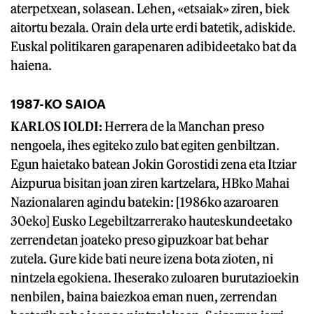
aterpetxean, solasean. Lehen, «etsaiak» ziren, biek
aitortu bezala. Orain dela urte erdi batetik, adiskide.
Euskal politikaren garapenaren adibideetako bat da
haiena.
1987-KO SAIOA
KARLOS IOLDI:
Herrera de la Manchan preso
nengoela, ihes egiteko zulo bat egiten genbiltzan.
Egun haietako batean Jokin Gorostidi zena eta Itziar
Aizpurua bisitan joan ziren kartzelara, HBko Mahai
Nazionalaren agindu batekin: [1986ko azaroaren
30eko] Eusko Legebiltzarrerako hauteskundeetako
zerrendetan joateko preso gipuzkoar bat behar
zutela. Gure kide bati neure izena bota zioten, ni
nintzela egokiena. Iheserako zuloaren burutazioekin
nenbilen, baina baiezkoa eman nuen, zerrendan