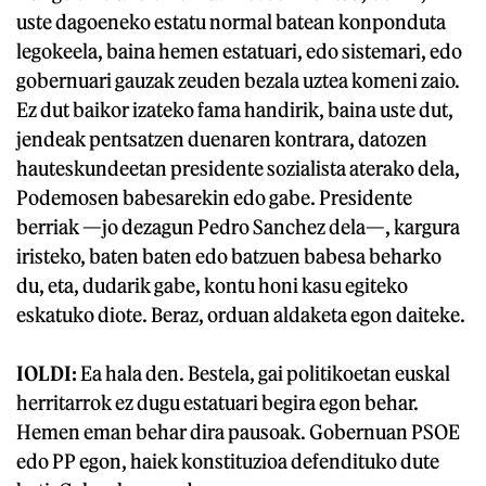
uste dagoeneko estatu normal batean konponduta
legokeela, baina hemen estatuari, edo sistemari, edo
gobernuari gauzak zeuden bezala uztea komeni zaio.
Ez dut baikor izateko fama handirik, baina uste dut,
jendeak pentsatzen duenaren kontrara, datozen
hauteskundeetan presidente sozialista aterako dela,
Podemosen babesarekin edo gabe. Presidente
berriak —jo dezagun Pedro Sanchez dela—, kargura
iristeko, baten baten edo batzuen babesa beharko
du, eta, dudarik gabe, kontu honi kasu egiteko
eskatuko diote. Beraz, orduan aldaketa egon daiteke.
IOLDI:
Ea hala den. Bestela, gai politikoetan euskal
herritarrok ez dugu estatuari begira egon behar.
Hemen eman behar dira pausoak. Gobernuan PSOE
edo PP egon, haiek konstituzioa defendituko dute