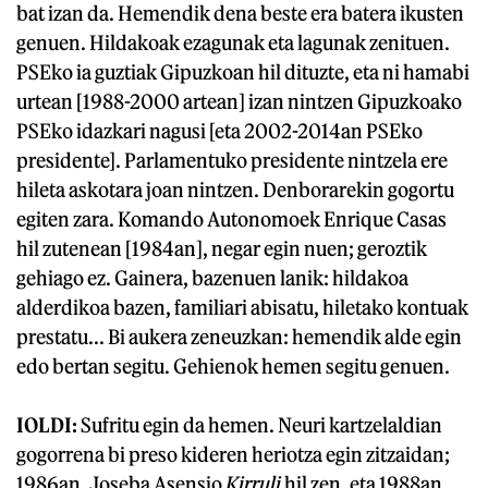
bat izan da. Hemendik dena beste era batera ikusten
genuen. Hildakoak ezagunak eta lagunak zenituen.
PSEko ia guztiak Gipuzkoan hil dituzte, eta ni hamabi
urtean [1988-2000 artean] izan nintzen Gipuzkoako
PSEko idazkari nagusi [eta 2002-2014an PSEko
presidente]. Parlamentuko presidente nintzela ere
hileta askotara joan nintzen. Denborarekin gogortu
egiten zara. Komando Autonomoek Enrique Casas
hil zutenean [1984an], negar egin nuen; geroztik
gehiago ez. Gainera, bazenuen lanik: hildakoa
alderdikoa bazen, familiari abisatu, hiletako kontuak
prestatu... Bi aukera zeneuzkan: hemendik alde egin
edo bertan segitu. Gehienok hemen segitu genuen.
IOLDI:
Sufritu egin da hemen. Neuri kartzelaldian
gogorrena bi preso kideren heriotza egin zitzaidan;
1986an, Joseba Asensio
Kirruli
hil zen, eta 1988an,