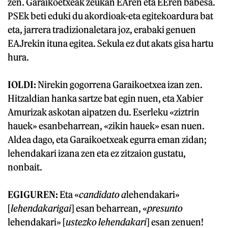
zen. Garaikoetxeak zeukan EAren eta EEren babesa.
PSEk beti eduki du akordioak-eta egitekoardura bat
eta, jarrera tradizionaletara joz, erabaki genuen
EAJrekin ituna egitea. Sekula ez dut akats gisa hartu
hura.
IOLDI:
Nirekin gogorrena Garaikoetxea izan zen.
Hitzaldian hanka sartze bat egin nuen, eta Xabier
Amurizak askotan aipatzen du. Eserleku «ziztrin
hauek» esanbeharrean, «zikin hauek» esan nuen.
Aldea dago, eta Garaikoetxeak egurra eman zidan;
lehendakari izana zen eta ez zitzaion gustatu,
nonbait.
EGIGUREN:
Eta «
candidato a
lehendakari»
[
lehendakarigai
] esan beharrean, «
presunto
lehendakari» [
ustezko lehendakari
] esan zenuen!