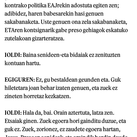
kontrako politika EAJrekin adostuta egiten zen;
adibidez, haren babesarekin hasi genuen
sakabanaketa. Uste genuen ona zela sakabanaketa,
ETAren kontsignarik gabe preso gehiagok eskatuko
zutelakoan gizarteratzea.
IOLDI:
Baina senideen-eta bidaiak ez zenituzten
kontuan hartu.
EGIGUREN:
Ez, gu bestaldean geunden eta. Guk
hiletetara joan behar izaten genuen, eta zuek ez
zineten horretaz kezkatzen.
IOLDI:
Hala da, bai. Orain aztertuta, latza zen.
Etsaiak ginen. Zuek egoera hori gainditu duzue, eta
guk ez. Zuek, zorionez, ez zaudete egoera hartan,