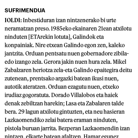
SUFRIMENDUA
IOLDI:
Inbestiduran izan nintzenerako bi urte
neramatzan preso. 1985eko ekainaren 21ean atxilotu
ninduten [ETArekin lotuta], Galindok eta
konpainiak. Nire etxean Galindo egon zen, kaleko
jantzita. Orduan pentsatu nuen gobernadore zibila-
edo izango zela. Gerora jakin nuen hura zela. Mikel
Zabalzaren heriotza zela-eta Galindo epaitegira deitu
zutenean, prentsako argazki batean ikusi nuen,
autotik ateratzen. Orduan ezagutu nuen, etxeko
irudiaz gogoratuta. Dorado Villalobos eta haiek
denak zebiltzan harekin; Lasa eta Zabalaren talde
bera. 29 lagun atxilotu gintuzten, eta neu hasieran
Lazkaomendiko zelai batera eraman ninduten,
pistola buruan jarrita. Bezperan Lazkaomendin izan
nintzen, elkarte batean afaltzen. Hamar egunez