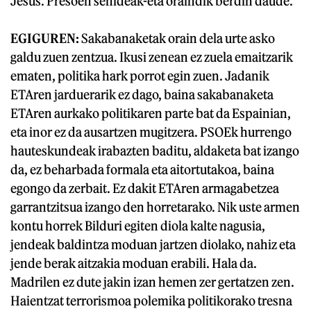
Jesus. Presoen senideak-eta oraindik berdin daude.
EGIGUREN:
Sakabanaketak orain dela urte asko
galdu zuen zentzua. Ikusi zenean ez zuela emaitzarik
ematen, politika hark porrot egin zuen. Jadanik
ETAren jarduerarik ez dago, baina sakabanaketa
ETAren aurkako politikaren parte bat da Espainian,
eta inor ez da ausartzen mugitzera. PSOEk hurrengo
hauteskundeak irabazten baditu, aldaketa bat izango
da, ez beharbada formala eta aitortutakoa, baina
egongo da zerbait. Ez dakit ETAren armagabetzea
garrantzitsua izango den horretarako. Nik uste armen
kontu horrek Bilduri egiten diola kalte nagusia,
jendeak baldintza moduan jartzen diolako, nahiz eta
jende berak aitzakia moduan erabili. Hala da.
Madrilen ez dute jakin izan hemen zer gertatzen zen.
Haientzat terrorismoa polemika politikorako tresna