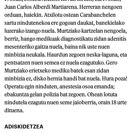
Juan Carlos Alberdi Martiarena. Herreran nengoen
orduan, haiekin. Atxilotu ostean Carabanchelen
sartu nindutenekoa ere gogoan daukat, banekielako
luzerako izango nuela. Murtziako kartzelan nengoela,
berriz, hango medikuak diagnostikatu zidan adenitis
mesenteriko gaitza nuela, baina nik uste nuen
minbizia neukala. Haurdun zegoen neska-laguna, eta
pentsatzen nuen semea ez nuela ezagutuko. Gero
Murtziako erietxeko mediku batek esan zidan
minbizia ez, disko hernia handi bat nuela. Hura poza!
Operatu egin ninduten, anestesia osoa emanda;
ebakuntza gelan polizia bat zegoen. Ohean lotuta
nindutela ezagutu nuen seme jaioberria, orain 18 urte
dituena.
ADISKIDETZEA