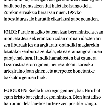
badit beti pentsatzen dut haietako izango dela.
Zurekin erreakzio bera izan nuen. 1987ko
inbestidura saio hartatik elkar ikusi gabe geunden.
IOLDI:
Paraje magiko batean izan berri nintzela esan
nion, eta Jesusek erantzun zidan orduan idazten ari
zen liburuak [ez du argitaratu oraindik] magiarekin
lotutako izenburua zeukala, eta ea eramango al nuen
paraje haietara. Handik hamabosten bat egunera
Lizarrustira etorri ginen, neure autoan. Lareoko
urtegiraino joan ginen, eta aterpetxe honetantxe
bazkaldu genuen biok.
EGIGUREN:
Buelta luzea egin genuen, bai. Hiru bat
egun kristo bat eginda egon nintzen. Bion juntadizo
hau orain dela lau-bost urte ez zen posible izango.