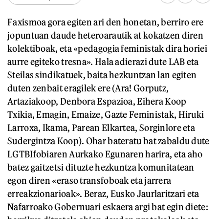
Faxismoa gora egiten ari den honetan, berriro ere
jopuntuan daude heteroarautik at kokatzen diren
kolektiboak, eta «pedagogia feministak dira horiei
aurre egiteko tresna». Hala adierazi dute LAB eta
Steilas sindikatuek, baita hezkuntzan lan egiten
duten zenbait eragilek ere (Ara! Gorputz,
Artaziakoop, Denbora Espazioa, Eihera Koop
Txikia, Emagin, Emaize, Gazte Feministak, Hiruki
Larroxa, Ikama, Parean Elkartea, Sorginlore eta
Sudergintza Koop). Ohar bateratu bat zabaldu dute
LGTBIfobiaren Aurkako Egunaren harira, eta aho
batez gaitzetsi dituzte hezkuntza komunitatean
egon diren «eraso transfoboak eta jarrera
erreakzionarioak». Beraz, Eusko Jaurlaritzari eta
Nafarroako Gobernuari eskaera argi bat egin diete: