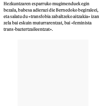
Hezkuntzaren esparruko mugimenduek egin
bezala, babesa adierazi die Bernedoko begiraleei,
eta salatu du «transfobia zabaltzeko aitzakia» izan
zela bai eskuin muturrarentzat, bai «feminista
trans-baztertzaileentzat».