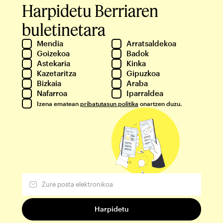
Harpidetu Berriaren
buletinetara
Mendia
Arratsaldekoa
Goizekoa
Badok
Astekaria
Kinka
Kazetaritza
Gipuzkoa
Bizkaia
Araba
Nafarroa
Iparraldea
Izena ematean
pribatutasun politika
onartzen duzu.