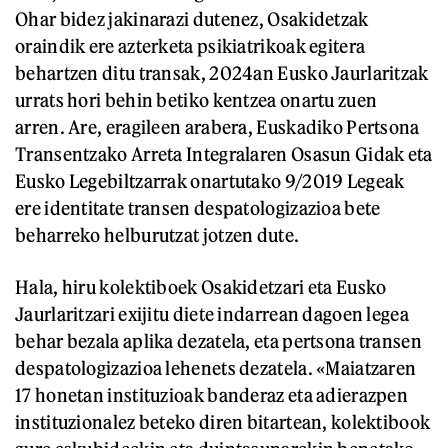
Ohar bidez jakinarazi dutenez, Osakidetzak
oraindik ere azterketa psikiatrikoak egitera
behartzen ditu transak, 2024an Eusko Jaurlaritzak
urrats hori behin betiko kentzea onartu zuen
arren. Are, eragileen arabera, Euskadiko Pertsona
Transentzako Arreta Integralaren Osasun Gidak eta
Eusko Legebiltzarrak onartutako 9/2019 Legeak
ere identitate transen despatologizazioa bete
beharreko helburutzat jotzen dute.
Hala, hiru kolektiboek Osakidetzari eta Eusko
Jaurlaritzari exijitu diete indarrean dagoen legea
behar bezala aplika dezatela, eta pertsona transen
despatologizazioa lehenets dezatela. «Maiatzaren
17 honetan instituzioak banderaz eta adierazpen
instituzionalez beteko diren bitartean, kolektibook