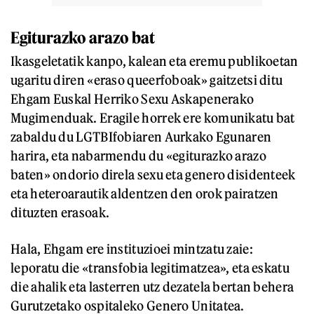
Egiturazko arazo bat
Ikasgeletatik kanpo, kalean eta eremu publikoetan
ugaritu diren «eraso queerfoboak» gaitzetsi ditu
Ehgam Euskal Herriko Sexu Askapenerako
Mugimenduak. Eragile horrek ere komunikatu bat
zabaldu du LGTBIfobiaren Aurkako Egunaren
harira, eta nabarmendu du «egiturazko arazo
baten» ondorio direla sexu eta genero disidenteek
eta heteroarautik aldentzen den orok pairatzen
dituzten erasoak.
Hala, Ehgam ere instituzioei mintzatu zaie:
leporatu die «transfobia legitimatzea», eta eskatu
die ahalik eta lasterren utz dezatela bertan behera
Gurutzetako ospitaleko Genero Unitatea.