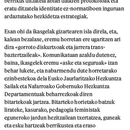
berrikus ditzatela abian dauden protokoloak eta
eratu ditzatela identitate ez-normatiboen inguruan
ardaztutako hezkidetza estrategiak.
Esan ohi da ikasgelak gizartearen isla direla, eta,
kalean bezalaxe, eremu horretan ere ugaritzen ari
dira «gorroto diskurtsoak eta jarrera trans-
baztertzaileak». Komunikatuan azaldu dutenez,
baina, ikasgelek eremu «aske eta seguruak» izan
behar lukete, eta nabarmendu dute horretarako
ezinbestekoa dela Eusko Jaurlaritzako Hezkuntza
Sailak eta Nafarroako Gobernuko Hezkuntza
Departamentuak beharrezkoak diren
bitartekoak jartzea. Bitarteko horietako batzuk
lirateke, kasurako, pedagogia feministak
eguneroko jardun hezitzailean txertatzea, guneak
eta esku hartzeak berrikustea eta eraso