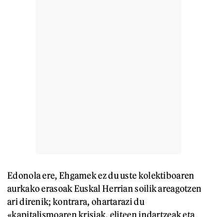
Edonola ere, Ehgamek ez du uste kolektiboaren
aurkako erasoak Euskal Herrian soilik areagotzen
ari direnik; kontrara, ohartarazi du
«kapitalismoaren krisiak, eliteen indartzeak eta