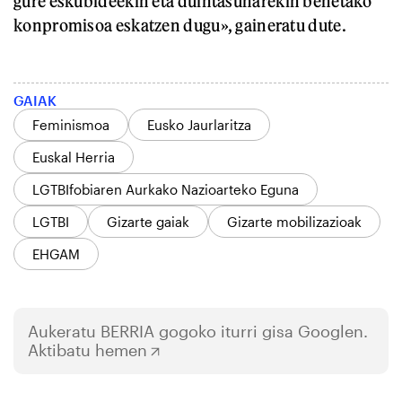
gure eskubideekin eta duintasunarekin benetako
konpromisoa eskatzen dugu», gaineratu dute.
GAIAK
Feminismoa
Eusko Jaurlaritza
Euskal Herria
LGTBIfobiaren Aurkako Nazioarteko Eguna
LGTBI
Gizarte gaiak
Gizarte mobilizazioak
EHGAM
Aukeratu
BERRIA
gogoko iturri gisa Googlen.
Aktibatu hemen