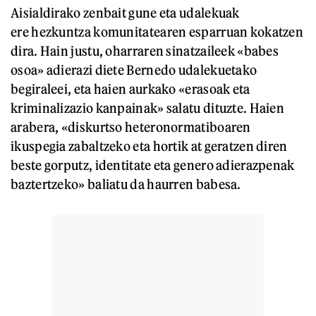
Aisialdirako zenbait gune eta udalekuak
ere hezkuntza komunitatearen esparruan kokatzen
dira. Hain justu, oharraren sinatzaileek «babes
osoa» adierazi diete Bernedo udalekuetako
begiraleei, eta haien aurkako «erasoak eta
kriminalizazio kanpainak» salatu dituzte. Haien
arabera, «diskurtso heteronormatiboaren
ikuspegia zabaltzeko eta hortik at geratzen diren
beste gorputz, identitate eta genero adierazpenak
baztertzeko» baliatu da haurren babesa.