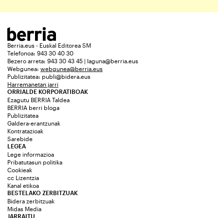
Berria.eus - Euskal Editorea SM
Telefonoa: 943 30 40 30
Bezero arreta: 943 30 43 45 | laguna@berria.eus
Webgunea:
webgunea@berria.eus
Publizitatea:
publi@bidera.eus
Harremanetan jarri
ORRIALDE KORPORATIBOAK
Ezagutu BERRIA Taldea
BERRIA berri bloga
Publizitatea
Galdera-erantzunak
Kontratazioak
Sarebide
LEGEA
Lege informazioa
Pribatutasun politika
Cookieak
cc Lizentzia
Kanal etikoa
BESTELAKO ZERBITZUAK
Bidera zerbitzuak
Midas Media
JARRAITU