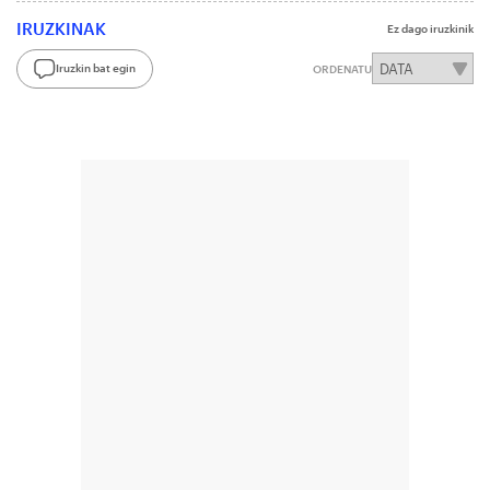
IRUZKINAK
Ez dago iruzkinik
Iruzkin bat egin
ORDENATU