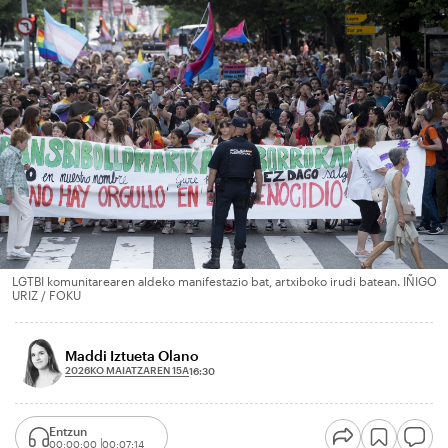
LGTBI komunitarearen aldeko manifestazio bat, artxiboko irudi batean. IÑIGO
URIZ / FOKU
Maddi Iztueta Olano
2026KO MAIATZAREN 15A
16:30
Entzun
00:00:00
00:07:14