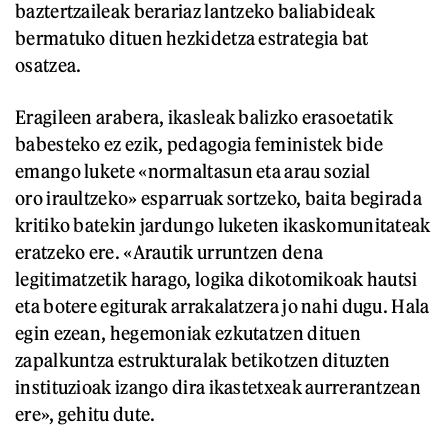
baztertzaileak berariaz lantzeko baliabideak
bermatuko dituen hezkidetza estrategia bat
osatzea.
Eragileen arabera, ikasleak balizko erasoetatik
babesteko ez ezik, pedagogia feministek bide
emango lukete «normaltasun eta arau sozial
oro iraultzeko» esparruak sortzeko, baita begirada
kritiko batekin jardungo luketen ikaskomunitateak
eratzeko ere. «Arautik urruntzen dena
legitimatzetik harago, logika dikotomikoak hautsi
eta botere egiturak arrakalatzera jo nahi dugu. Hala
egin ezean, hegemoniak ezkutatzen dituen
zapalkuntza estrukturalak betikotzen dituzten
instituzioak izango dira ikastetxeak aurrerantzean
ere», gehitu dute.