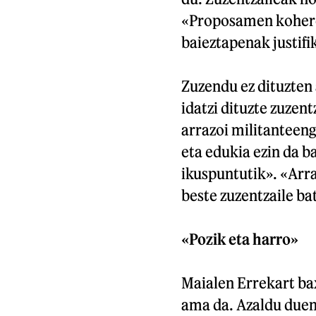
«Proposamen kohere
baieztapenak justifik
Zuzendu ez dituzten 
idatzi dituzte zuzen
arrazoi militanteeng
eta edukia ezin da b
ikuspuntutik». «Arra
beste zuzentzaile ba
«Pozik eta harro»
Maialen Errekart ba
ama da. Azaldu duen