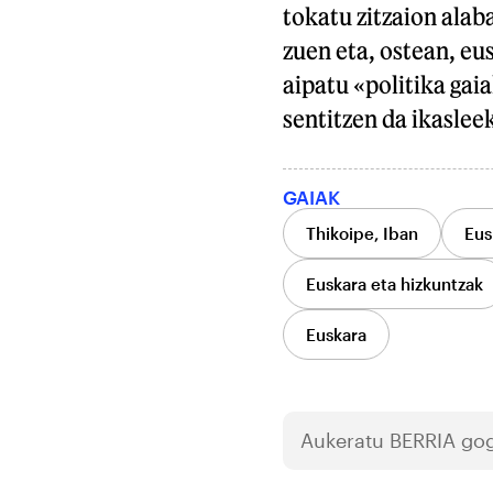
tokatu zitzaion alaba
zuen eta, ostean, eu
aipatu «politika gai
sentitzen da ikaslee
GAIAK
Thikoipe, Iban
Eus
Euskara eta hizkuntzak
Euskara
Aukeratu
BERRIA
gog