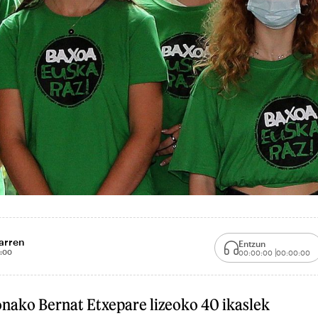
arren
Entzun
:00
00:00:00
00:00:00
onako Bernat Etxepare lizeoko 40 ikaslek