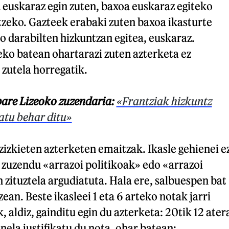
a euskaraz egin zuten, baxoa euskaraz egiteko
tzeko. Gazteek erabaki zuten baxoa ikasturte
 darabilten hizkuntzan egitea, euskaraz.
eko batean ohartarazi zuten azterketa ez
 zutela horregatik.
pare Lizeoko zuzendaria:
«Frantziak hizkuntz
atu behar ditu»
izkieten azterketen emaitzak. Ikasle gehienei e
 zuzendu «arrazoi politikoak» edo «arrazoi
zituztela argudiatuta. Hala ere, salbuespen bat
zean. Beste ikasleei 1 eta 6 arteko notak jarri
k, aldiz, gainditu egin du azterketa: 20tik 12 ater
nela justifikatu du nota, ohar batean: