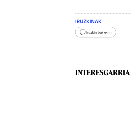
IRUZKINAK
Iruzkin bat egin
INTERESGARRIA 