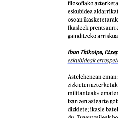
filosofiako azterket
eskubidea aldarrika
osoan ikasketetarako
Ikasleek prentsaurr
gainditzeko arriskua
Iban Thikoipe, Etxe
eskubideak errespet
Astelehenean eman z
zizkieten azterketak
militanteak» ematen 
izan zen astearte goi
dizkiete; ikasle bate
du. Zuzentzaileak ho