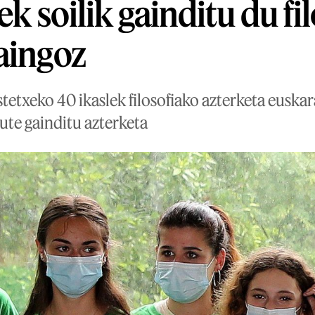
ek soilik gainditu du fi
aingoz
tetxeko 40 ikaslek filosofiako azterketa euskar
ute gainditu azterketa