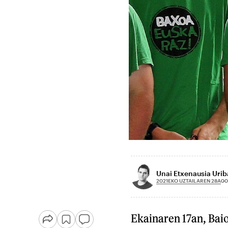
Unai Etxenausia Urib
2021EKO UZTAILAREN 28A
00
Ekainaren 17an, Bai