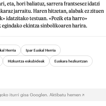
ri, eta, hori baliatuz, sarrera frantsesez idatzi
skaraz jarraitu. Haren hitzetan, alabak ez zituen
ak» idatzitako testuan. «Pozik eta harro»
k egindako ekintza sinbolikoaren harira.
kal Herria
Ipar Euskal Herria
Hizkuntza eskubideak
Euskara hezkuntzan
oko iturri gisa Googlen.
Aktibatu hemen