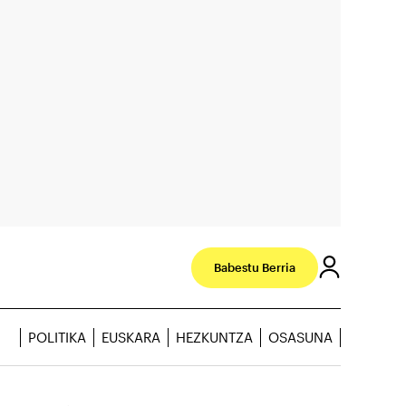
Babestu Berria
POLITIKA
EUSKARA
HEZKUNTZA
OSASUNA