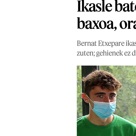
Ikasle bat
baxoa, or
Bernat Etxepare ikas
zuten; gehienek ez d