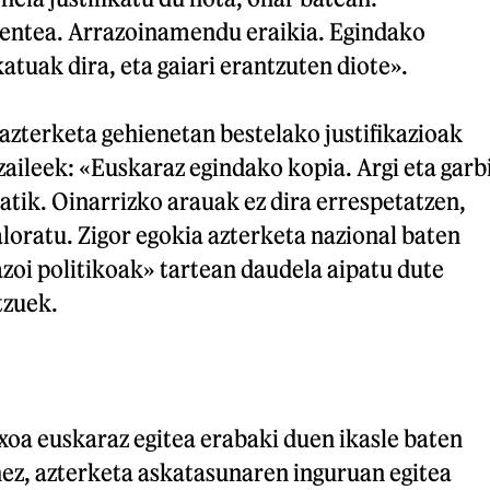
ntea. Arrazoinamendu eraikia. Egindako
atuak dira, eta gaiari erantzuten diote».
azterketa gehienetan bestelako justifikazioak
tzaileek: «Euskaraz egindako kopia. Argi eta garb
atik. Oinarrizko arauak ez dira errespetatzen,
aloratu. Zigor egokia azterketa nazional baten
zoi politikoak» tartean daudela aipatu dute
tzuek.
xoa euskaraz egitea erabaki duen ikasle baten
ez, azterketa askatasunaren inguruan egitea