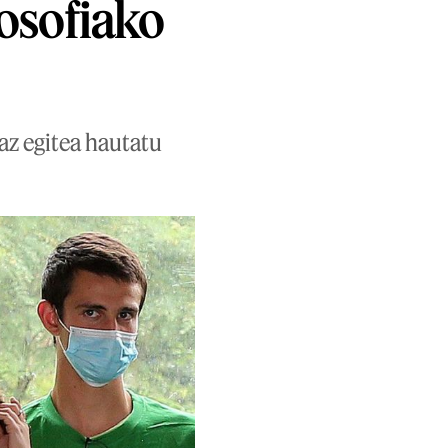
losofiako
az egitea hautatu