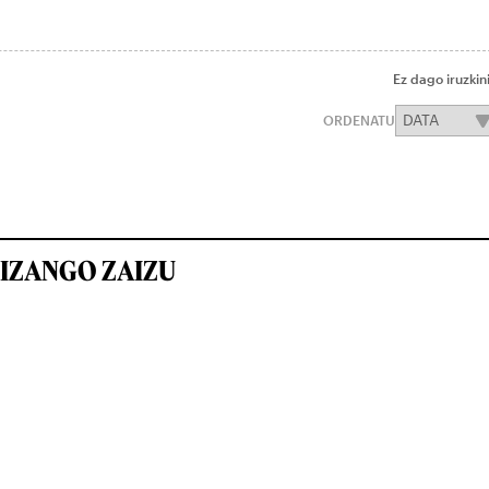
Ez dago iruzkin
ORDENATU
IZANGO ZAIZU