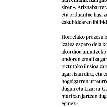
ziren». Ariznabarret
eta orduantxe hasi z
eskubidearen ibilbid
Horrelako prozesu b
izatea espero dela k
akordioa amaitzeko 
ondoren emaitza garb
piztutako ilusioa za
ugari izan dira, eta
hogeigarren urteurre
dugun eta Lizarra-Ga
martxan jartzen dug
eginez».