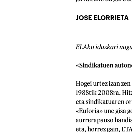
JOSE ELORRIETA
ELAko idazkari nag
«Sindikatuen auton
Hogei urtez izan zen
1988tik 2008ra. Hit
eta sindikatuaren or
«Euforia» une gisa g
aurrerapauso handia
eta, horrez gain, ET