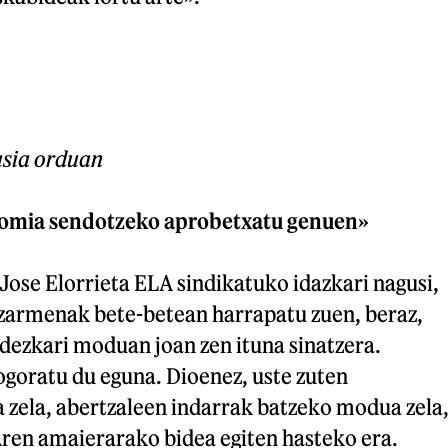
usia orduan
omia sendotzeko aprobetxatu genuen»
 Jose Elorrieta ELA sindikatuko idazkari nagusi,
zarmenak bete-betean harrapatu zuen, beraz,
dezkari moduan joan zen ituna sinatzera.
ogoratu du eguna. Dioenez, uste zuten
 zela, abertzaleen indarrak batzeko modua zela
Aren amaierarako bidea egiten hasteko era.