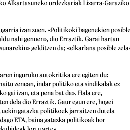
ko Alkartasuneko ordezkariak Lizarra-Garaziko
zugarria izan zuen. «Politikoki bagenekien posibl
baldu nahi genuen», dio Erraztik. Garai hartan
sunarekin» gelditzen da; «elkarlana posible zela
ren inguruko autokritika ere egiten du:
itu zenean, indar politiko eta sindikalak ez
o gai izan, eta pena bat da». Hala ere,
ten dela dio Erraztik. Gaur egun ere, hogei
tuekin gatazka politikoek jarraitzen dutela
 dago ETA, baina gatazka politikoak hor
skubideak lortu arte».