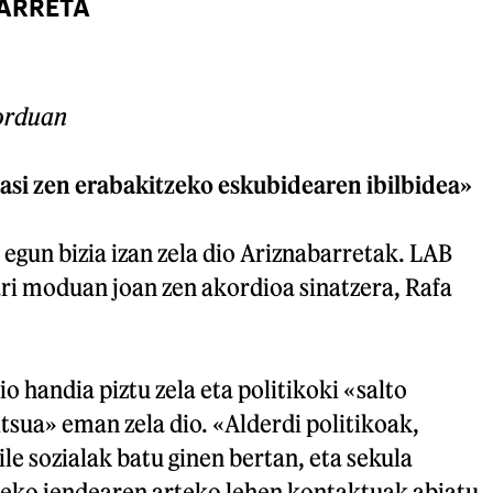
ARRETA
orduan
si zen erabakitzeko eskubidearen ibilbidea»
o egun bizia izan zela dio Ariznabarretak. LAB
ri moduan joan zen akordioa sinatzera, Rafa
io handia piztu zela eta politikoki «salto
itsua» eman zela dio. «Alderdi politikoak,
ile sozialak batu ginen bertan, eta sekula
eko jendearen arteko lehen kontaktuak abiatu