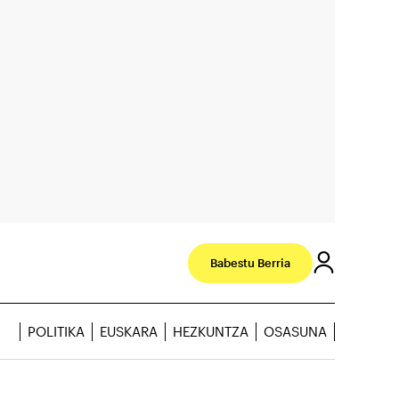
Babestu Berria
POLITIKA
EUSKARA
HEZKUNTZA
OSASUNA