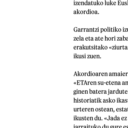
izendatuko luke Eus
akordioa.
Garrantzi politiko i
zela eta ate hori za
erakutsitako «ziurta
ikusi zuen.
Akordioaren amaiera
«ETAren su-etena ama
ginen batera jardutek
historiatik asko ikas
urteren ostean, esta
ikusten du. «Jada ez
jarraituko du gure e