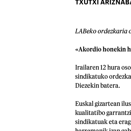
TXUTXI ARIZNAB
LABeko ordezkaria 
«Akordio honekin ha
Irailaren 12 hura os
sindikatuko ordezka
Diezekin batera.
Euskal gizartean ilus
kualitatibo garrantz
sindikatuak eta erag
harremanik izan gab