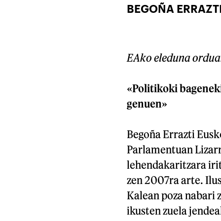
BEGOÑA ERRAZT
EAko eleduna ordua
«Politikoki bageneki
genuen»
Begoña Errazti Eusk
Parlamentuan Lizarr
lehendakaritzara iri
zen 2007ra arte. Ilus
Kalean poza nabari z
ikusten zuela jendea