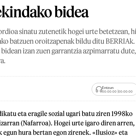
 ekindako bidea
ordioa sinatu zutenetik hogei urte betetzean, 
tako batzuen oroitzapenak bildu ditu BERRIAk. 
 bidean izan zuen garrantzia azpimarratu dute
a.
Entzun
00:00:00
00:00:00
dikatu eta eragile sozial ugari batu ziren 1998ko
izarran (Nafarroa). Hogei urte igaro diren arren,
 egun hura bertan egon zirenek. «Ilusioz» eta