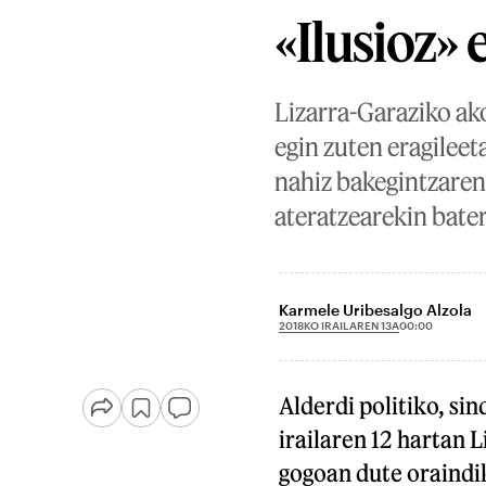
«Ilusioz»
Lizarra-Garaziko ak
egin zuten eragilee
nahiz bakegintzaren
ateratzearekin bater
Karmele Uribesalgo Alzola
2018KO IRAILAREN 13A
00:00
Alderdi politiko, sin
irailaren 12 hartan L
gogoan dute oraindik