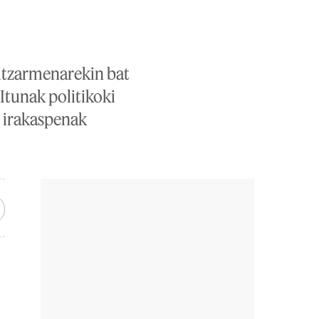
hitzarmenarekin bat
Itunak politikoki
, irakaspenak