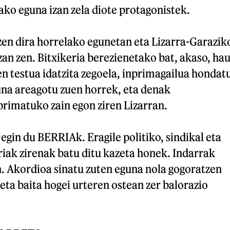
ko eguna izan zela diote protagonistek.
zen dira horrelako egunetan eta Lizarra-Garazik
zan zen. Bitxikeria berezienetako bat, akaso, ha
n testua idatzita zegoela, inprimagailua hondat
una areagotu zuen horrek, eta denak
rimatuko zain egon ziren Lizarran.
 egin du BERRIAk. Eragile politiko, sindikal eta
iak zirenak batu ditu kazeta honek. Indarrak
n. Akordioa sinatu zuten eguna nola gogoratzen
eta baita hogei urteren ostean zer balorazio