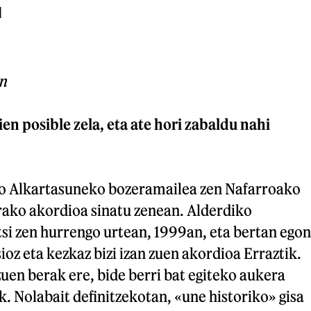
I
n
en posible zela, eta ate hori zabaldu nahi
o Alkartasuneko bozeramailea zen Nafarroako
ako akordioa sinatu zenean. Alderdiko
tsi zen hurrengo urtean, 1999an, eta bertan egon
ioz eta kezkaz bizi izan zuen akordioa Erraztik.
uen berak ere, bide berri bat egiteko aukera
k. Nolabait definitzekotan, «une historiko» gisa