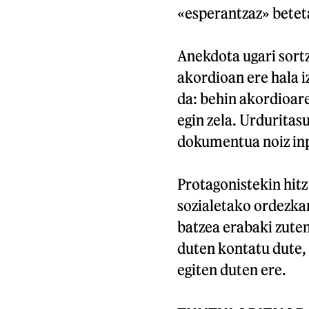
«esperantzaz» beteta
Anekdota ugari sort
akordioan ere hala i
da: behin akordioare
egin zela. Urduritas
dokumentua noiz inp
Protagonistekin hitz
sozialetako ordezkar
batzea erabaki zute
duten kontatu dute, 
egiten duten ere.