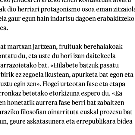
ak dio herriari protagonismo osoa eman zitzaiol
ela gaur egun hain indartsu dagoen erabakitzeko
ea.
at martxan jartzean, fruituak berehalakoak
ontatu du, eta uste du hori izan daitekeela
arrazoietako bat. «Hilabete batzuk pasatu
irik ez zegoela ikustean, apurketa bat egon eta
puztu egin zen». Hogei urteotan fase eta etapa
 erronkaz betetako etorkizuna espero du. «Ea
n honetatik aurrera fase berri bat zabaltzen
raziko filosofian oinarrituta euskal prozesu bat
un, geure askatasunera eta errepublikara bidea