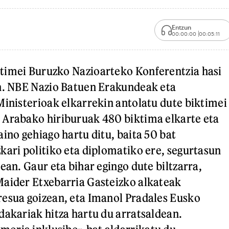
Entzun
00:00:00
00:05:11
timei Buruzko Nazioarteko Konferentzia hasi
en. NBE Nazio Batuen Erakundeak eta
Ministerioak elkarrekin antolatu dute biktimei
 Arabako hiriburuak 480 biktima elkarte eta
ino gehiago hartu ditu, baita 50 bat
kari politiko eta diplomatiko ere, segurtasun
ean. Gaur eta bihar egingo dute biltzarra,
Maider Etxebarria Gasteizko alkateak
esua goizean, eta Imanol Pradales Eusko
dakariak hitza hartu du arratsaldean.