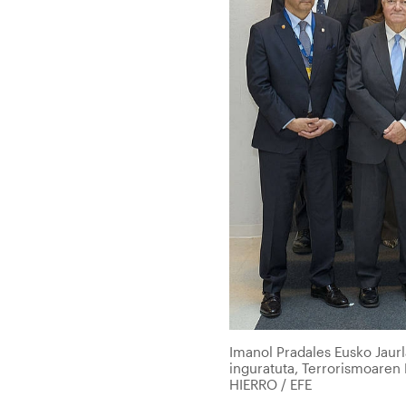
Imanol Pradales Eusko Jaurl
inguratuta, Terrorismoaren
HIERRO / EFE