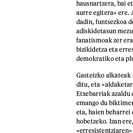
hausnartzera, bai e
aurre egitera» ere.
dadin, funtsezkoa d
adiskidetasun mezua
fanatismoak zer era
bizikidetza eta erre
demokratiko eta plu
Gasteizko alkateak
ditu, eta «aldaketa
Etxebarriak azaldu
emango du biktime
eta, haien beharrei
hobetzeko. Izan ere
«erresistentziaren» 