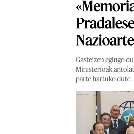
«Memoria 
Pradalese
Nazioarte
Gasteizen egingo du
Ministerioak antola
parte hartuko dute.