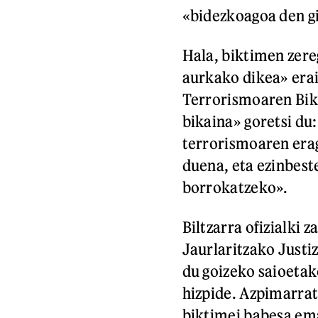
«bidezkoagoa den gi
Hala, biktimen zere
aurkako dikea» erai
Terrorismoaren Bik
bikaina» goretsi du:
terrorismoaren erag
duena, eta ezinbest
borrokatzeko».
Biltzarra ofizialki 
Jaurlaritzako Justi
du goizeko saioetak
hizpide. Azpimarrat
biktimei babesa ema