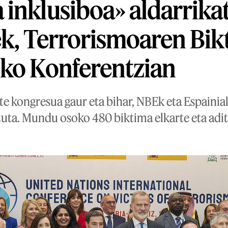
inklusiboa» aldarrika
k, Terrorismoaren Bi
ko Konferentzian
te kongresua gaur eta bihar, NBEk eta Espainia
tuta. Mundu osoko 480 biktima elkarte eta adi