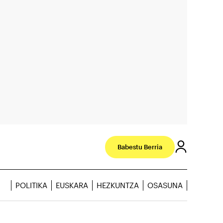
Babestu Berria
POLITIKA
EUSKARA
HEZKUNTZA
OSASUNA