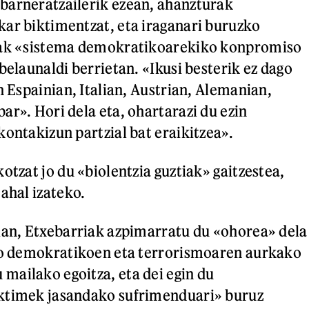
barneratzailerik ezean, ahanzturak
ar biktimentzat, eta iraganari buruzko
iak «sistema demokratikoarekiko konpromiso
belaunaldi berrietan. «Ikusi besterik ez dago
n Espainian, Italian, Austrian, Alemanian,
ar». Hori dela eta, ohartarazi du ezin
kontakizun partzial bat eraikitzea».
otzat jo du «biolentzia guztiak» gaitzestea,
ahal izateko.
ian, Etxebarriak azpimarratu du «ohorea» dela
lio demokratikoen eta terrorismoaren aurkako
ailako egoitza, eta dei egin du
ktimek jasandako sufrimenduari» buruz