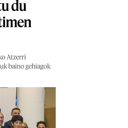
tu du
ktimen
ko Atzerri
tuk baino gehiagok