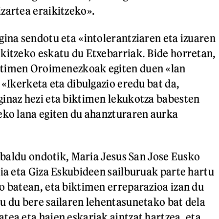
zartea eraikitzeko».
gina sendotu eta «intolerantziaren eta izuaren
kitzeko eskatu du Etxebarriak. Bide horretan,
timen Oroimenezkoak egiten duen «lan
 «Ikerketa eta dibulgazio eredu bat da,
inaz hezi eta biktimen lekukotza babesten
eko lana egiten du ahanzturaren aurka
zabaldu ondotik, Maria Jesus San Jose Eusko
zia eta Giza Eskubideen sailburuak parte hartu
o batean, eta biktimen erreparazioa izan du
u du bere sailaren lehentasunetako bat dela
tea eta haien eskariak aintzat hartzea, eta