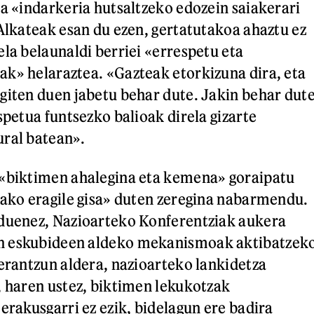
ta «indarkeria hutsaltzeko edozein saiakerari
 Alkateak esan du ezen, gertatutakoa ahaztu ez
ela belaunaldi berriei «errespetu eta
k» helaraztea. «Gazteak etorkizuna dira, eta
giten duen jabetu behar dute. Jakin behar dut
spetua funtsezko balioak direla gizarte
ral batean».
 «biktimen ahalegina eta kemena» goraipatu
rako eragile gisa» duten zeregina nabarmendu.
 duenez, Nazioarteko Konferentziak aukera
n eskubideen aldeko mekanismoak aktibatzek
 erantzun aldera, nazioarteko lankidetza
, haren ustez, biktimen lekukotzak
erakusgarri ez ezik, bidelagun ere badira