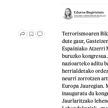
Edurne Begiristain
2024KO URRIAREN 8A
12:23
Terrorismoaren Bik
dute gaur, Gasteiz
Espainiako Atzerri 
buruzko kongresua.
nazioarteko aditu ba
herrialdetako ordez
neurri zorrotzen art
Europa Jauregian. 
inauguratu du kongr
Jaurlaritzako lehen