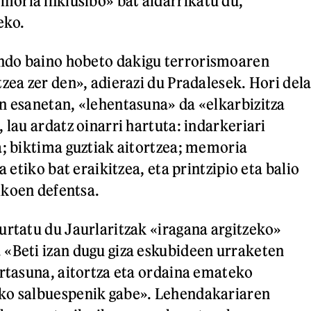
oria inklusibo» bat aldarrikatu du,
eko.
do baino hobeto dakigu terrorismoaren
zea zer den», adierazi du Pradalesek. Hori del
n esanetan, «lehentasuna» da «elkarbizitza
 lau ardatz oinarri hartuta: indarkeriari
a; biktima guztiak aitortzea; memoria
a etiko bat eraikitzea, eta printzipio eta balio
ikoen defentsa.
urtatu du Jaurlaritzak «iragana argitzeko»
«Beti izan dugu giza eskubideen urraketen
artasuna, aitortza eta ordaina emateko
ko salbuespenik gabe». Lehendakariaren