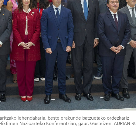
aritzako lehendakaria, beste erakunde batzuetako ordezkariz
 Biktimen Nazioarteko Konferentzian, gaur, Gasteizen. ADRIAN R