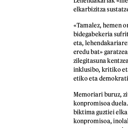
Lehendakariak «mem
elkarbizitza sustatz
«Tamalez, hemen on
bidegabekeria sufrit
eta, lehendakariare
eredu bat» garatzea,
zilegitasuna kentze
inklusibo, kritiko et
etiko eta demokrat
Memoriari buruz, zi
konpromisoa duela. 
biktima guztiei elk
konpromisoa, inola