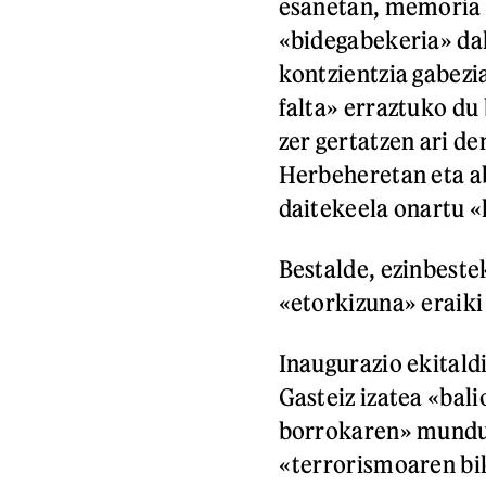
esanetan, memoria 
«bidegabekeria» dak
kontzientzia gabez
falta» erraztuko du 
zer gertatzen ari de
Herbeheretan eta ab
daitekeela onartu «
Bestalde, ezinbestek
«etorkizuna» eraiki 
Inaugurazio ekitald
Gasteiz izatea «ba
borrokaren» mundu m
«terrorismoaren bi