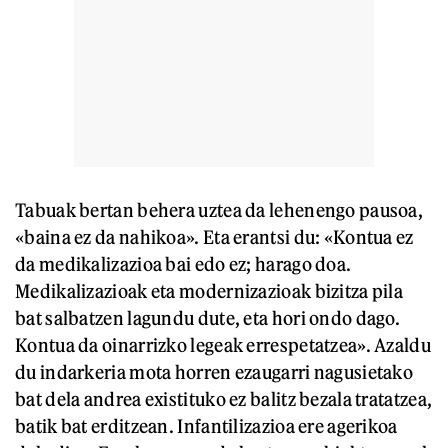
Tabuak bertan behera uztea da lehenengo pausoa,
«baina ez da nahikoa». Eta erantsi du: «Kontua ez
da medikalizazioa bai edo ez; harago doa.
Medikalizazioak eta modernizazioak bizitza pila
bat salbatzen lagundu dute, eta hori ondo dago.
Kontua da oinarrizko legeak errespetatzea». Azaldu
du indarkeria mota horren ezaugarri nagusietako
bat dela andrea existituko ez balitz bezala tratatzea,
batik bat erditzean. Infantilizazioa ere agerikoa