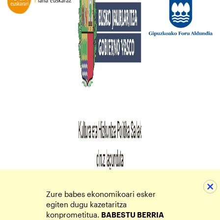
Zure babes ekonomikoari esker
egiten dugu kazetaritza
konprometitua.
BABESTU BERRIA