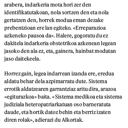
arabera, indarkeria mota hori zer den
identifikatutakoan, nola sortzen den eta nola
gertatzen den, horrek modua eman dezake
prebentzioan ere lan egiteko. «Erreparazioa
azkeneko pausoa da». Halere, gogoratu du ez
dakitela indarkeria obstetrikoa azkenean legean
jasoko den ala ez, eta, gainera, hainbat modutan
jaso daitekeela.
Horrez gain, legea indarrean izanda ere, eredua
aldatu behar dela azpimarratu dute. Sistema
errotik aldatzearen garrantziaz aritu dira, arazoa
«egiturazkoa» baita. «Sistema medikoa eta sistema
judiziala heteropatriarkatuan oso barneratuta
daude, eta hortik datoz behin eta berriz izaten
diren rolak», adierazi du Alkortak.