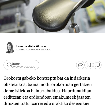
Jone Bastida Alzuru
2021EKO AZAROAREN 2A
00:00
Entzun
00:00:00
00:00:00
Orokortu gabeko kontzeptu bat da indarkeria
obstetrikoa, baina modu orokortuan gertatzen
dena; isilekoa baina zabaldua. Haurdunaldian,
erditzean eta erdiondoan emakumeek jasaten
dituzten tratu txarrei edo praktika desegokiei