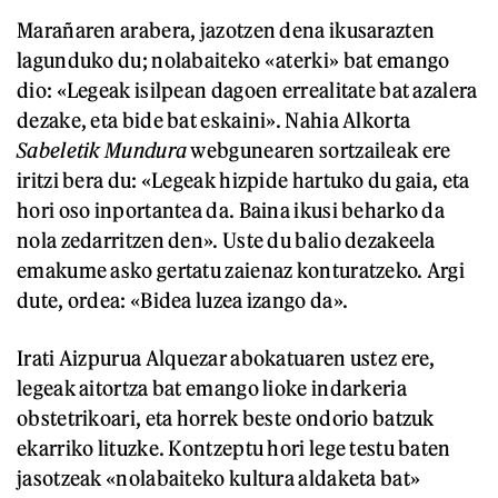
Marañaren arabera, jazotzen dena ikusarazten
lagunduko du; nolabaiteko «aterki» bat emango
dio: «Legeak isilpean dagoen errealitate bat azalera
dezake, eta bide bat eskaini». Nahia Alkorta
Sabeletik Mundura
webgunearen sortzaileak ere
iritzi bera du: «Legeak hizpide hartuko du gaia, eta
hori oso inportantea da. Baina ikusi beharko da
nola zedarritzen den». Uste du balio dezakeela
emakume asko gertatu zaienaz konturatzeko. Argi
dute, ordea: «Bidea luzea izango da».
Irati Aizpurua Alquezar abokatuaren ustez ere,
legeak aitortza bat emango lioke indarkeria
obstetrikoari, eta horrek beste ondorio batzuk
ekarriko lituzke. Kontzeptu hori lege testu baten
jasotzeak «nolabaiteko kultura aldaketa bat»