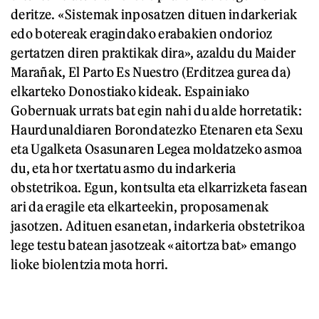
deritze. «Sistemak inposatzen dituen indarkeriak
edo botereak eragindako erabakien ondorioz
gertatzen diren praktikak dira», azaldu du Maider
Marañak, El Parto Es Nuestro (Erditzea gurea da)
elkarteko Donostiako kideak. Espainiako
Gobernuak urrats bat egin nahi du alde horretatik:
Haurdunaldiaren Borondatezko Etenaren eta Sexu
eta Ugalketa Osasunaren Legea moldatzeko asmoa
du, eta hor txertatu asmo du indarkeria
obstetrikoa. Egun, kontsulta eta elkarrizketa fasean
ari da eragile eta elkarteekin, proposamenak
jasotzen. Adituen esanetan, indarkeria obstetrikoa
lege testu batean jasotzeak «aitortza bat» emango
lioke biolentzia mota horri.