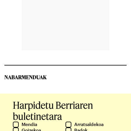
NABARMENDUAK
Harpidetu Berriaren
buletinetara
Mendia
Arratsaldekoa
Goizekoa
Badok