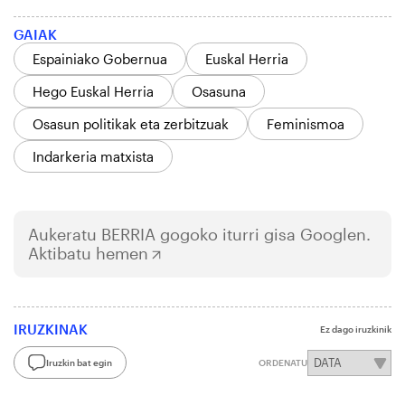
GAIAK
Espainiako Gobernua
Euskal Herria
Hego Euskal Herria
Osasuna
Osasun politikak eta zerbitzuak
Feminismoa
Indarkeria matxista
Aukeratu
BERRIA
gogoko iturri gisa Googlen.
Aktibatu hemen
IRUZKINAK
Ez dago iruzkinik
Iruzkin bat egin
ORDENATU