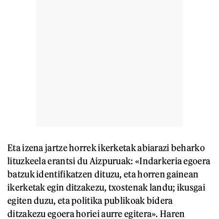
Eta izena jartze horrek ikerketak abiarazi beharko
lituzkeela erantsi du Aizpuruak: «Indarkeria egoera
batzuk identifikatzen dituzu, eta horren gainean
ikerketak egin ditzakezu, txostenak landu; ikusgai
egiten duzu, eta politika publikoak bidera
ditzakezu egoera horiei aurre egitera». Haren