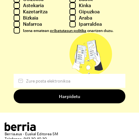
Astekaria
Kinka
Kazetaritza
Gipuzkoa
Bizkaia
Araba
Nafarroa
Iparraldea
Izena ematean
pribatutasun politika
onartzen duzu.
Berria.eus - Euskal Editorea SM
Telefonoa: 943 30 40 30