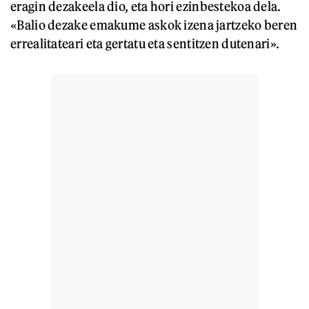
eragin dezakeela dio, eta hori ezinbestekoa dela.
«Balio dezake emakume askok izena jartzeko beren
errealitateari eta gertatu eta sentitzen dutenari».