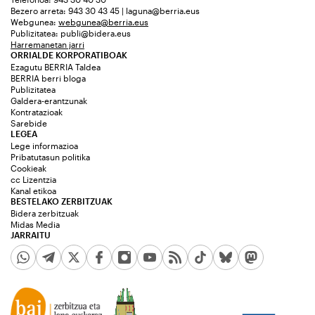
Bezero arreta: 943 30 43 45 | laguna@berria.eus
Webgunea:
webgunea@berria.eus
Publizitatea:
publi@bidera.eus
Harremanetan jarri
ORRIALDE KORPORATIBOAK
Ezagutu BERRIA Taldea
BERRIA berri bloga
Publizitatea
Galdera-erantzunak
Kontratazioak
Sarebide
LEGEA
Lege informazioa
Pribatutasun politika
Cookieak
cc Lizentzia
Kanal etikoa
BESTELAKO ZERBITZUAK
Bidera zerbitzuak
Midas Media
JARRAITU