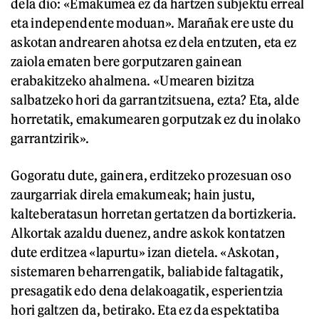
dela dio: «Emakumea ez da hartzen subjektu erreal
eta independente moduan». Marañak ere uste du
askotan andrearen ahotsa ez dela entzuten, eta ez
zaiola ematen bere gorputzaren gainean
erabakitzeko ahalmena. «Umearen bizitza
salbatzeko hori da garrantzitsuena, ezta? Eta, alde
horretatik, emakumearen gorputzak ez du inolako
garrantzirik».
Gogoratu dute, gainera, erditzeko prozesuan oso
zaurgarriak direla emakumeak; hain justu,
kalteberatasun horretan gertatzen da bortizkeria.
Alkortak azaldu duenez, andre askok kontatzen
dute erditzea «lapurtu» izan dietela. «Askotan,
sistemaren beharrengatik, baliabide faltagatik,
presagatik edo dena delakoagatik, esperientzia
hori galtzen da, betirako. Eta ez da espektatiba