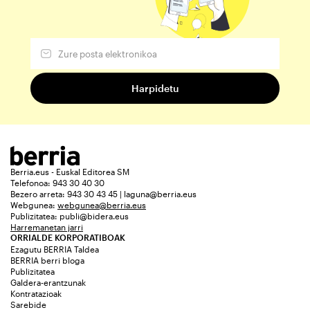
Berria.eus - Euskal Editorea SM
Telefonoa: 943 30 40 30
Bezero arreta: 943 30 43 45 | laguna@berria.eus
Webgunea:
webgunea@berria.eus
Publizitatea:
publi@bidera.eus
Harremanetan jarri
ORRIALDE KORPORATIBOAK
Ezagutu BERRIA Taldea
BERRIA berri bloga
Publizitatea
Galdera-erantzunak
Kontratazioak
Sarebide