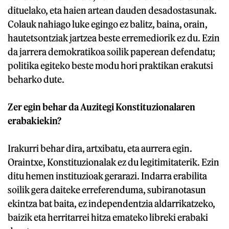
dituelako, eta haien artean dauden desadostasunak.
Colauk nahiago luke egingo ez balitz, baina, orain,
hautetsontziak jartzea beste erremediorik ez du. Ezin
da jarrera demokratikoa soilik paperean defendatu;
politika egiteko beste modu hori praktikan erakutsi
beharko dute.
Zer egin behar da Auzitegi Konstituzionalaren
erabakiekin?
Irakurri behar dira, artxibatu, eta aurrera egin.
Oraintxe, Konstituzionalak ez du legitimitaterik. Ezin
ditu hemen instituzioak gerarazi. Indarra erabilita
soilik gera daiteke erreferenduma, subiranotasun
ekintza bat baita, ez independentzia aldarrikatzeko,
baizik eta herritarrei hitza emateko libreki erabaki