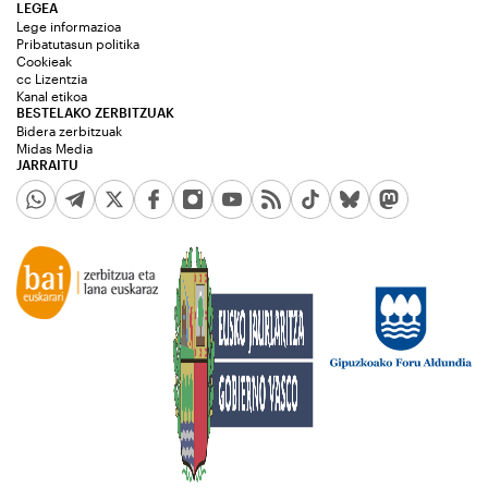
LEGEA
Lege informazioa
Pribatutasun politika
Cookieak
cc Lizentzia
Kanal etikoa
BESTELAKO ZERBITZUAK
Bidera zerbitzuak
Midas Media
JARRAITU