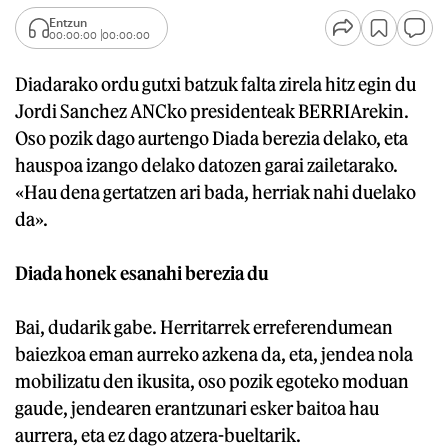
Entzun
00:00:00
00:00:00
Diadarako ordu gutxi batzuk falta zirela hitz egin du
Jordi Sanchez ANCko presidenteak BERRIArekin.
Oso pozik dago aurtengo Diada berezia delako, eta
hauspoa izango delako datozen garai zailetarako.
«Hau dena gertatzen ari bada, herriak nahi duelako
da».
Diada honek esanahi berezia du
Bai, dudarik gabe. Herritarrek erreferendumean
baiezkoa eman aurreko azkena da, eta, jendea nola
mobilizatu den ikusita, oso pozik egoteko moduan
gaude, jendearen erantzunari esker baitoa hau
aurrera, eta ez dago atzera-bueltarik.