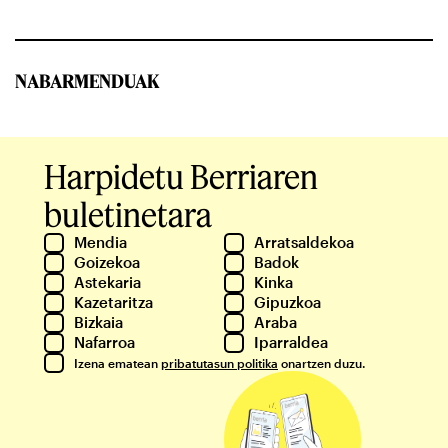
NABARMENDUAK
Harpidetu Berriaren
buletinetara
Mendia
Arratsaldekoa
Goizekoa
Badok
Astekaria
Kinka
Kazetaritza
Gipuzkoa
Bizkaia
Araba
Nafarroa
Iparraldea
Izena ematean
pribatutasun politika
onartzen duzu.