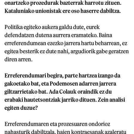
onartzeko prozedurak bazterrak harrotu zituen.
Kataluniako unionistak ere oso haserre dabiltza.
Politika egiteko aukera galdu dute, eurek
defendatzen dutena aurrera eramateko. Baina
erreferendumean ezezko jarrera hartu beharrean, ez
egitea besterik ez dute nahi, argudiorik gabe geratzen
diren arren.
Erreferendumari begira, parte hartzea izango da
gakoetako bat, eta Podemosen adarren jarrera
giltzarrietako bat. Ada Colauk oraindik ez du
erabaki hautetsontziak jarriko dituen. Zein analisi
egiten duzue?
Erreferendumaren eta prozesuaren ondorioz
nahasturik dabiltzala, haien kontraesanak azaleratu