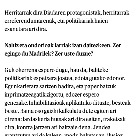
Herritarrak dira Diadaren protagonistak, herritarrak
erreferendumarenak, eta politikariak haien
esanetara ari dira.
Nahiz eta ondorioak larriak izan daitezkeen. Zer
egingo du Madrilek? Zer uste duzue?
Guk okerrena espero dugu, hau da, baliteke
politikariak espetxera joatea, edota gutako edonor.
Egunkarietara sartzen badira, eta paper batzuk
inprimatzeagatik zigortu, edozer espero
genezake.Inhabilitazioak aplikatuko dituzte, besteak
beste. Baina oso gaizki kalkulatu dute egiten ari
direna: lardaskeria hutsak ari dira egiten, traketsak
dira, kontra jartzen ari baitzaie dena. Jendea
erantzuten ari da kalean, modu baketsuan, ilusioz,