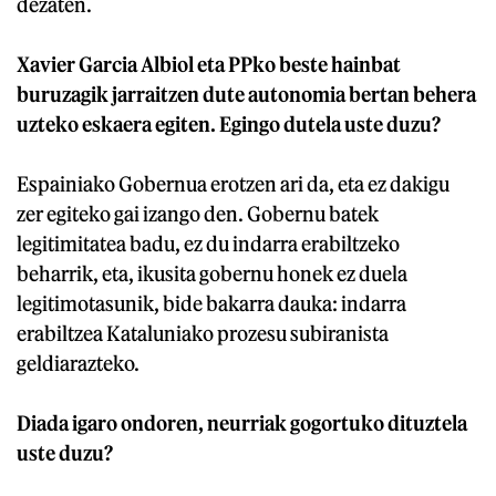
dezaten.
Xavier Garcia Albiol eta PPko beste hainbat
buruzagik jarraitzen dute autonomia bertan behera
uzteko eskaera egiten. Egingo dutela uste duzu?
Espainiako Gobernua erotzen ari da, eta ez dakigu
zer egiteko gai izango den. Gobernu batek
legitimitatea badu, ez du indarra erabiltzeko
beharrik, eta, ikusita gobernu honek ez duela
legitimotasunik, bide bakarra dauka: indarra
erabiltzea Kataluniako prozesu subiranista
geldiarazteko.
Diada igaro ondoren, neurriak gogortuko dituztela
uste duzu?