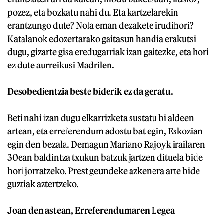
pozez, eta bozkatu nahi du. Eta kartzelarekin
erantzungo dute? Nola eman dezakete irudihori?
Katalanok edozertarako gaitasun handia erakutsi
dugu, gizarte gisa eredugarriak izan gaitezke, eta hori
ez dute aurreikusi Madrilen.
Desobedientzia beste biderik ez da geratu.
Beti nahi izan dugu elkarrizketa sustatu bi aldeen
artean, eta erreferendum adostu bat egin, Eskozian
egin den bezala. Demagun Mariano Rajoyk irailaren
30ean baldintza txukun batzuk jartzen dituela bide
hori jorratzeko. Prest geundeke azkenera arte bide
guztiak aztertzeko.
Joan den astean, Erreferendumaren Legea