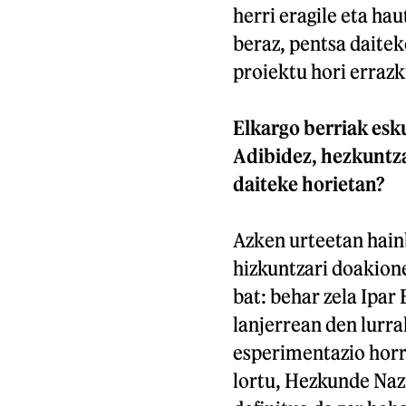
herri eragile eta hau
beraz, pentsa daitek
proiektu hori errazk
Elkargo berriak esk
Adibidez, hezkuntza
daiteke horietan?
Azken urteetan hainb
hizkuntzari doakion
bat: behar zela Ipar
lanjerrean den lurra
esperimentazio horre
lortu, Hezkunde Nazi