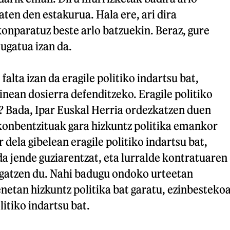
aten den estakurua. Hala ere, ari dira
konparatuz beste arlo batzuekin. Beraz, gure
ugatua izan da.
 falta izan da eragile politiko indartsu bat,
zinean dosierra defenditzeko. Eragile politiko
e? Bada, Ipar Euskal Herria ordezkatzen duen
 konbentzituak gara hizkuntz politika emankor
dela gibelean eragile politiko indartsu bat,
da jende guziarentzat, eta lurralde kontratuaren
rogatzen du. Nahi badugu ondoko urteetan
netan hizkuntz politika bat garatu, ezinbesteko
itiko indartsu bat.