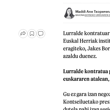
Maddi Ane Txoperena
2015EKO URRIAREN 
BAIONA
Lurralde kontratuar
Euskal Herriak insti
eragiteko, Jakes Bor
azaldu duenez.
Lurralde kontratua 
euskararen atalean,
Gu ez gara izan nego
Kontseiluetako presi
dutela nahi izan seg