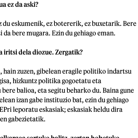
ua ez da aski?
ez du eskumenik, ez botererik, ez buxetarik. Bere
itsi da bere mugara. Ezin du gehiago eman.
iritsi dela diozue. Zergatik?
 hain zuzen, gibelean eragile politiko indartsu
gisa, hizkuntz politika gogoetatu eta
bere balioa, eta segitu beharko du. Baina gune
lean izan gabe instituzio bat, ezin du gehiago
EPri leporatu eskasiak; eskasiak heldu dira
n gabezietatik.
 elkargoa sortuko balitz, zertan hobetuko