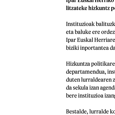
litzateke hizkuntz p
Instituzioak balitu
eta baluke ere ordez
Ipar Euskal Herriare
biziki inportantea d
Hizkuntza politikare
departamendua, inst
duten lurraldearen z
da sekula izan agend
bere instituzioa izan
Bestalde, lurralde 