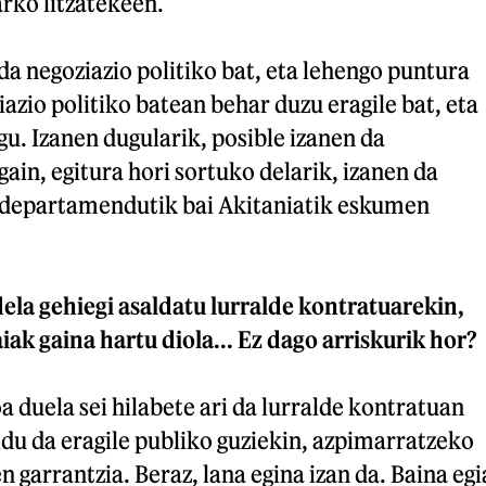
arko litzatekeen.
a negoziazio politiko bat, eta lehengo puntura
iazio politiko batean behar duzu eragile bat, eta
gu. Izanen dugularik, posible izanen da
gain, egitura hori sortuko delarik, izanen da
 departamendutik bai Akitaniatik eskumen
ela gehiegi asaldatu lurralde kontratuarekin,
aiak gaina hartu diola... Ez dago arriskurik hor?
 duela sei hilabete ari da lurralde kontratuan
ldu da eragile publiko guziekin, azpimarratzeko
 garrantzia. Beraz, lana egina izan da. Baina egi