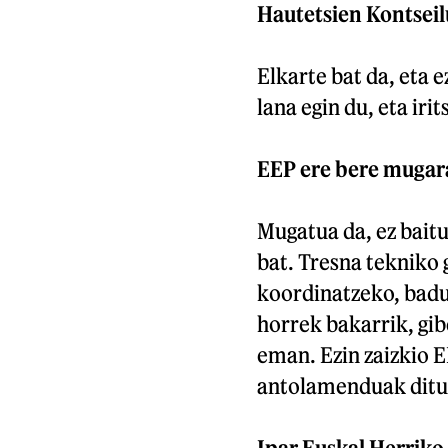
Hautetsien Kontseil
Elkarte bat da, eta 
lana egin du, eta ir
EEP ere bere mugara 
Mugatua da, ez baitu,
bat. Tresna tekniko 
koordinatzeko, badu 
horrek bakarrik, gibe
eman. Ezin zaizkio E
antolamenduak ditue
Ipar Euskal Herriko