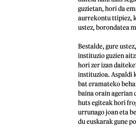
guzietan, hori da em
aurrekontu ttipiez, 
ustez, borondatea m
Bestalde, gure ustez,
instituzio guzien ait
hori zer izan daitek
instituzioa. Aspaldi
bat eramateko behar 
baina orain agerian 
huts egiteak hori f
urrunago joan eta be
du euskarak gune pol