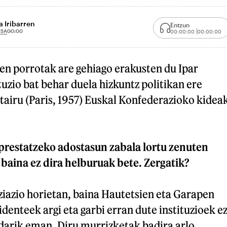
 Iribarren
Entzun
25A
00:00
00:00:00
00:00:00
en porrotak are gehiago erakusten du Ipar
tuzio bat behar duela hizkuntz politikan ere
tairu (Paris, 1957) Euskal Konfederazioko kidea
prestatzeko adostasun zabala lortu zenuten
 baina ez dira helburuak bete. Zergatik?
ziazio horietan, baina Hautetsien eta Garapen
denteek argi eta garbi erran dute instituzioek e
idarik eman. Diru murrizketak badira arlo