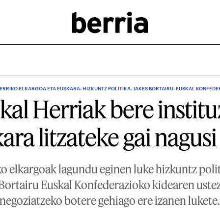
HERRIKO ELKARGOA ETA EUSKARA. HIZKUNTZ POLITIKA. JAKES BORTAIRU. EUSKAL KONFEDE
kal Herriak bere institu
ara litzateke gai nagusi
ko elkargoak lagundu eginen luke hizkuntz polit
Bortairu Euskal Konfederazioko kidearen ustez
negoziatzeko botere gehiago ere izanen lukete