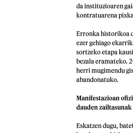
da instituzioaren gai
kontratuarena pixka 
Erronka historikoa d
ezer gehiago ekarrik
sortzeko etapa kaus
bezala eramateko. 2
herri mugimendu gisa
abandonatuko.
Manifestazioan ofiz
dauden zailtasunak i
Eskatzen dugu, batet