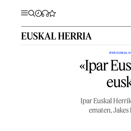
EUSKAL HERRIA
IPAR EUSKAL 
«Ipar Eus
eusk
Ipar Euskal Herri
ematen, Jakes 