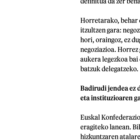
definitua da zer beh
Horretarako, behar d
itzultzen gara: negoz
hori, oraingoz, ez du
negoziazioa. Horrez 
aukera legezkoa bai
batzuk delegatzeko.
Badirudi jendea ez d
eta instituzioaren g
Euskal Konfederazioa
eragiteko lanean. Bi
hizkuntzaren atalaren