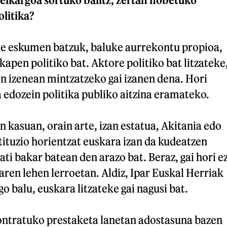
olitika?
zke eskumen batzuk, baluke aurrekontu propioa,
kapen politiko bat. Aktore politiko bat litzateke
n izenean mintzatzeko gai izanen dena. Hori
a edozein politika publiko aitzina eramateko.
n kasuan, orain arte, izan estatua, Akitania edo
ituzio horientzat euskara izan da kudeatzen
ati bakar batean den arazo bat. Beraz, gai hori e
aren lehen lerroetan. Aldiz, Ipar Euskal Herriak
go balu, euskara litzateke gai nagusi bat.
kontratuko prestaketa lanetan adostasuna bazen