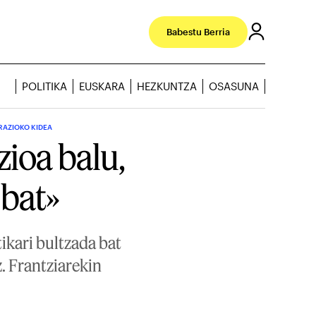
Babestu Berria
POLITIKA
EUSKARA
HEZKUNTZA
OSASUNA
RAZIOKO KIDEA
zioa balu,
 bat»
ikari bultzada bat
. Frantziarekin
.