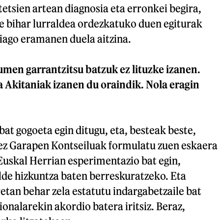
tetsien artean diagnosia eta erronkei begira,
e bihar lurraldea ordezkatuko duen egiturak
iago eramanen duela aitzina.
umen garrantzitsu batzuk ez lituzke izanen.
 Akitaniak izanen du oraindik. Nola eragin
at gogoeta egin ditugu, eta, besteak beste,
ez Garapen Kontseiluak formulatu zuen eskaera
 Euskal Herrian esperimentazio bat egin,
lde hizkuntza baten berreskuratzeko. Eta
tan behar zela estatutu indargabetzaile bat
onalarekin akordio batera iritsiz. Beraz,