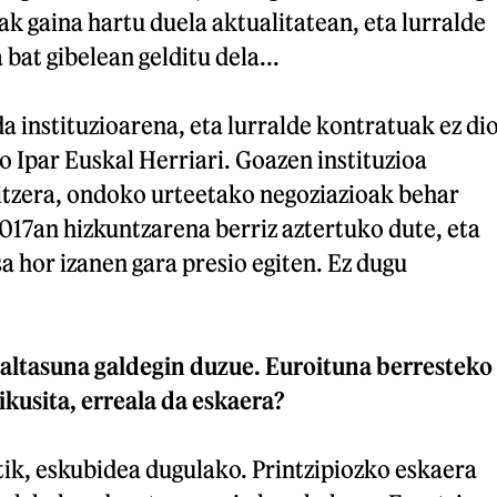
ak gaina hartu duela aktualitatean, eta lurralde
bat gibelean gelditu dela...
a instituzioarena, eta lurralde kontratuak ez di
o Ipar Euskal Herriari. Goazen instituzioa
itzera, ondoko urteetako negoziazioak behar
017an hizkuntzarena berriz aztertuko dute, eta
 hor izanen gara presio egiten. Ez dugu
ialtasuna galdegin duzue. Euroituna berresteko
kusita, erreala da eskaera?
ik, eskubidea dugulako. Printzipiozko eskaera