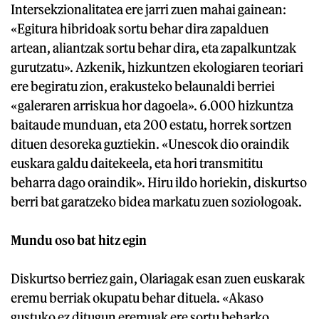
Intersekzionalitatea ere jarri zuen mahai gainean:
«Egitura hibridoak sortu behar dira zapalduen
artean, aliantzak sortu behar dira, eta zapalkuntzak
gurutzatu». Azkenik, hizkuntzen ekologiaren teoriari
ere begiratu zion, erakusteko belaunaldi berriei
«galeraren arriskua hor dagoela». 6.000 hizkuntza
baitaude munduan, eta 200 estatu, horrek sortzen
dituen desoreka guztiekin. «Unescok dio oraindik
euskara galdu daitekeela, eta hori transmititu
beharra dago oraindik». Hiru ildo horiekin, diskurtso
berri bat garatzeko bidea markatu zuen soziologoak.
Mundu oso bat hitz egin
Diskurtso berriez gain, Olariagak esan zuen euskarak
eremu berriak okupatu behar dituela. «Akaso
gustuko ez ditugun eremuak ere sortu beharko