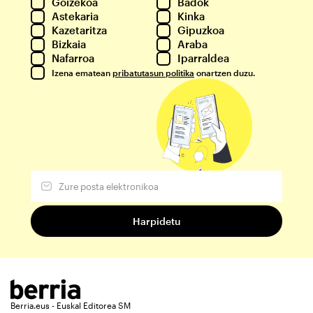
Goizekoa
Badok
Astekaria
Kinka
Kazetaritza
Gipuzkoa
Bizkaia
Araba
Nafarroa
Iparraldea
Izena ematean
pribatutasun politika
onartzen duzu.
Berria.eus - Euskal Editorea SM