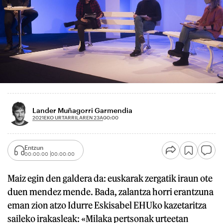
Lander Muñagorri Garmendia
2021EKO URTARRILAREN 23A
00:00
Entzun
00:00:00
00:00:00
Maiz egin den galdera da: euskarak zergatik iraun ote
duen mendez mende. Bada, zalantza horri erantzuna
eman zion atzo Idurre Eskisabel EHUko kazetaritza
saileko irakasleak: «Milaka pertsonak urteetan