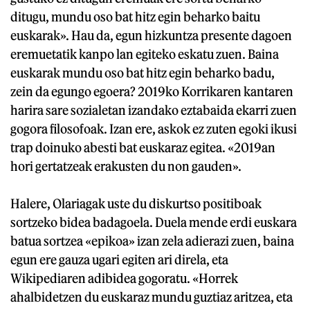
ditugu, mundu oso bat hitz egin beharko baitu
euskarak». Hau da, egun hizkuntza presente dagoen
eremuetatik kanpo lan egiteko eskatu zuen. Baina
euskarak mundu oso bat hitz egin beharko badu,
zein da egungo egoera? 2019ko Korrikaren kantaren
harira sare sozialetan izandako eztabaida ekarri zuen
gogora filosofoak. Izan ere, askok ez zuten egoki ikusi
trap doinuko abesti bat euskaraz egitea. «2019an
hori gertatzeak erakusten du non gauden».
Halere, Olariagak uste du diskurtso positiboak
sortzeko bidea badagoela. Duela mende erdi euskara
batua sortzea «epikoa» izan zela adierazi zuen, baina
egun ere gauza ugari egiten ari direla, eta
Wikipediaren adibidea gogoratu. «Horrek
ahalbidetzen du euskaraz mundu guztiaz aritzea, eta