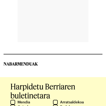
NABARMENDUAK
Harpidetu Berriaren
buletinetara
Mendia
Arratsaldekoa