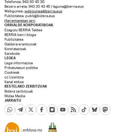
Telefonoa: 943 30 40 30
Bezero arreta: 943 30 43 45 | laguna@berria.eus
Webgunea:
webgunea@berria.eus
Publizitatea:
publi@bidera.eus
Harremanetan jarri
ORRIALDE KORPORATIBOAK
Ezagutu BERRIA Taldea
BERRIA berri bloga
Publizitatea
Galdera-erantzunak
Kontratazioak
Sarebide
LEGEA
Lege informazioa
Pribatutasun politika
Cookieak
cc Lizentzia
Kanal etikoa
BESTELAKO ZERBITZUAK
Bidera zerbitzuak
Midas Media
JARRAITU