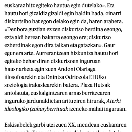
euskaraz hitz egiteko hautua egin dutelako». Eta
hautu hori gizaldiz gizaldi egin baldin bada, oinarri
diskurtsibo bat egon delako egin da, haren arabera.
«Denbora guztian ez zen diskurtso berdina egongo,
ezta aldi berean bakarra egongo ere; diskurtso
ezberdinak egon dira talkan eta gatazkan». Gaur
egunera arte. Aurrerantzean hizkuntza hautu hori
egiteko behar diren diskurtsoen inguruan
hausnarketa egin zuen Andoni Olariaga
filosofoarekin eta Onintza Odriozola EHUko
soziologia irakaslearekin batera. Plaza Hutsak
antolatuta, euskalgintzaren arnasberritzearen
inguruko jardunaldietan aritu ziren hirurak,
Aterki
ideologiko (zahar)berrituak
izeneko mahai inguruan.
Eskisabelek garbi utzi zuen XX. mendean euskararen