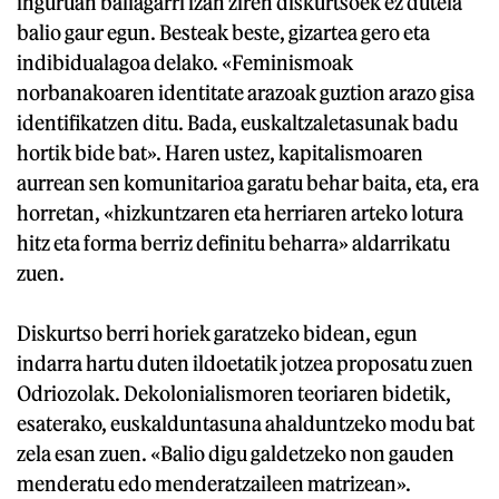
inguruan baliagarri izan ziren diskurtsoek ez dutela
balio gaur egun. Besteak beste, gizartea gero eta
indibidualagoa delako. «Feminismoak
norbanakoaren identitate arazoak guztion arazo gisa
identifikatzen ditu. Bada, euskaltzaletasunak badu
hortik bide bat». Haren ustez, kapitalismoaren
aurrean sen komunitarioa garatu behar baita, eta, era
horretan, «hizkuntzaren eta herriaren arteko lotura
hitz eta forma berriz definitu beharra» aldarrikatu
zuen.
Diskurtso berri horiek garatzeko bidean, egun
indarra hartu duten ildoetatik jotzea proposatu zuen
Odriozolak. Dekolonialismoren teoriaren bidetik,
esaterako, euskalduntasuna ahalduntzeko modu bat
zela esan zuen. «Balio digu galdetzeko non gauden
menderatu edo menderatzaileen matrizean».