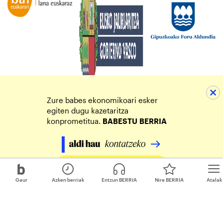
Zure babes ekonomikoari esker
egiten dugu kazetaritza
konprometitua.
BABESTU
BERRIA
Egin zure ekarpena
Gaur
Azken berriak
Entzun BERRIA
Nire BERRIA
Atalak