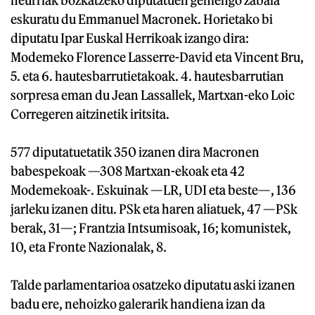
eskuratu du Emmanuel Macronek. Horietako bi
diputatu Ipar Euskal Herrikoak izango dira:
Modemeko Florence Lasserre-David eta Vincent Bru,
5. eta 6. hautesbarrutietakoak. 4. hautesbarrutian
sorpresa eman du Jean Lassallek, Martxan-eko Loic
Corregeren aitzinetik iritsita.
577 diputatuetatik 350 izanen dira Macronen
babespekoak —308 Martxan-ekoak eta 42
Modemekoak-. Eskuinak —LR, UDI eta beste—, 136
jarleku izanen ditu. PSk eta haren aliatuek, 47 —PSk
berak, 31—; Frantzia Intsumisoak, 16; komunistek,
10, eta Fronte Nazionalak, 8.
Talde parlamentarioa osatzeko diputatu aski izanen
badu ere, nehoizko galerarik handiena izan da