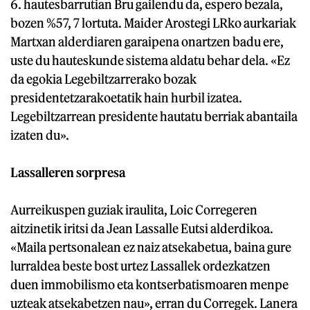
6. hautesbarrutian Bru gailendu da, espero bezala,
bozen %57, 7 lortuta. Maider Arostegi LRko aurkariak
Martxan alderdiaren garaipena onartzen badu ere,
uste du hauteskunde sistema aldatu behar dela. «Ez
da egokia Legebiltzarrerako bozak
presidentetzarakoetatik hain hurbil izatea.
Legebiltzarrean presidente hautatu berriak abantaila
izaten du».
Lassalleren sorpresa
Aurreikuspen guziak iraulita, Loic Corregeren
aitzinetik iritsi da Jean Lassalle Eutsi alderdikoa.
«Maila pertsonalean ez naiz atsekabetua, baina gure
lurraldea beste bost urtez Lassallek ordezkatzen
duen immobilismo eta kontserbatismoaren menpe
uzteak atsekabetzen nau», erran du Corregek. Lanera