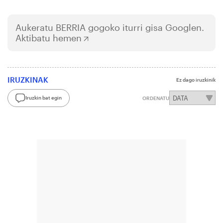
Aukeratu
BERRIA
gogoko iturri gisa Googlen.
Aktibatu hemen
IRUZKINAK
Ez dago iruzkinik
Iruzkin bat egin
ORDENATU