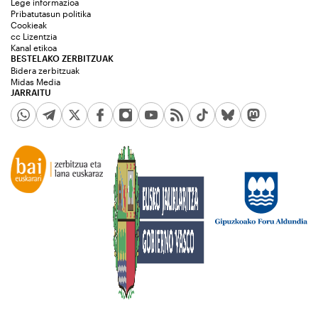
Lege informazioa
Pribatutasun politika
Cookieak
cc Lizentzia
Kanal etikoa
BESTELAKO ZERBITZUAK
Bidera zerbitzuak
Midas Media
JARRAITU