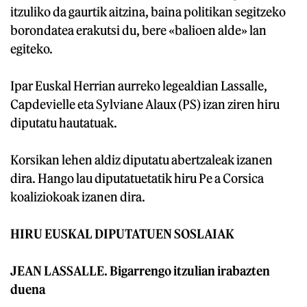
itzuliko da gaurtik aitzina, baina politikan segitzeko
borondatea erakutsi du, bere «balioen alde» lan
egiteko.
Ipar Euskal Herrian aurreko legealdian Lassalle,
Capdevielle eta Sylviane Alaux (PS) izan ziren hiru
diputatu hautatuak.
Korsikan lehen aldiz diputatu abertzaleak izanen
dira. Hango lau diputatuetatik hiru Pe a Corsica
koaliziokoak izanen dira.
HIRU EUSKAL DIPUTATUEN SOSLAIAK
JEAN LASSALLE. Bigarrengo itzulian irabazten
duena