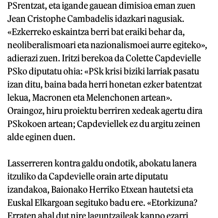
PSrentzat, eta igande gauean dimisioa eman zuen
Jean Cristophe Cambadelis idazkari nagusiak.
«Ezkerreko eskaintza berri bat eraiki behar da,
neoliberalismoari eta nazionalismoei aurre egiteko»,
adierazi zuen. Iritzi berekoa da Colette Capdevielle
PSko diputatu ohia: «PSk krisi biziki larriak pasatu
izan ditu, baina bada herri honetan ezker batentzat
lekua, Macronen eta Melenchonen artean».
Oraingoz, hiru proiektu berriren xedeak agertu dira
PSkokoen artean; Capdeviellek ez du argitu zeinen
alde eginen duen.
Lasserreren kontra galdu ondotik, abokatu lanera
itzuliko da Capdevielle orain arte diputatu
izandakoa, Baionako Herriko Etxean hautetsi eta
Euskal Elkargoan segituko badu ere. «Etorkizuna?
Erraten ahal dut nire laguntzaileak kanpo ezarri