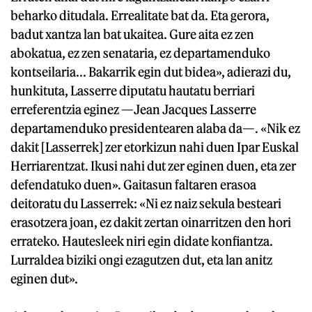
beharko ditudala. Errealitate bat da. Eta gerora,
badut xantza lan bat ukaitea. Gure aita ez zen
abokatua, ez zen senataria, ez departamenduko
kontseilaria... Bakarrik egin dut bidea», adierazi du,
hunkituta, Lasserre diputatu hautatu berriari
erreferentzia eginez —Jean Jacques Lasserre
departamenduko presidentearen alaba da—. «Nik ez
dakit [Lasserrek] zer etorkizun nahi duen Ipar Euskal
Herriarentzat. Ikusi nahi dut zer eginen duen, eta zer
defendatuko duen». Gaitasun faltaren erasoa
deitoratu du Lasserrek: «Ni ez naiz sekula besteari
erasotzera joan, ez dakit zertan oinarritzen den hori
errateko. Hautesleek niri egin didate konfiantza.
Lurraldea biziki ongi ezagutzen dut, eta lan anitz
eginen dut».