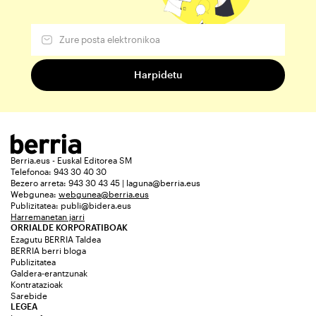
Berria.eus - Euskal Editorea SM
Telefonoa: 943 30 40 30
Bezero arreta: 943 30 43 45 | laguna@berria.eus
Webgunea:
webgunea@berria.eus
Publizitatea:
publi@bidera.eus
Harremanetan jarri
ORRIALDE KORPORATIBOAK
Ezagutu BERRIA Taldea
BERRIA berri bloga
Publizitatea
Galdera-erantzunak
Kontratazioak
Sarebide
LEGEA