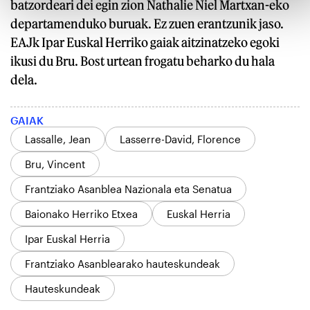
batzordeari dei egin zion Nathalie Niel Martxan-eko
departamenduko buruak. Ez zuen erantzunik jaso.
EAJk Ipar Euskal Herriko gaiak aitzinatzeko egoki
ikusi du Bru. Bost urtean frogatu beharko du hala
dela.
GAIAK
Lassalle, Jean
Lasserre-David, Florence
Bru, Vincent
Frantziako Asanblea Nazionala eta Senatua
Baionako Herriko Etxea
Euskal Herria
Ipar Euskal Herria
Frantziako Asanblearako hauteskundeak
Hauteskundeak