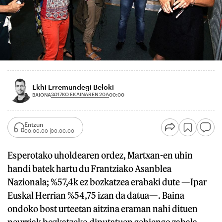
Ekhi Erremundegi Beloki
2017KO EKAINAREN 20A
BAIONA
00:00
Entzun
00:00:00
00:00:00
Esperotako uholdearen ordez, Martxan-en uhin
handi batek hartu du Frantziako Asanblea
Nazionala; %57,4k ez bozkatzea erabaki dute —Ipar
Euskal Herrian %54,75 izan da datua—. Baina
ondoko bost urteetan aitzina eraman nahi dituen
neurriak bozkatzeko diputatuen gehiengo zabala