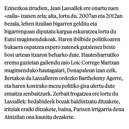
Ezinezkoa zirudien, Jean Lassallek ere onartu zuen
«zaila» izanen zela; alta, lortu du. 2007an eta 2012an
bezala, lehen itzulian bigarren gelditu eta
bigarrengoan diputatu kargua eskuratzea lortu du
Eutsi mugimendukoak. Haren ibilbide politikoaren
bukaera ospatzea espero zutenek gutxienez beste
bost urtean itxaron beharko dute. Hautesbarrutiko
eremu guzietan gailendu zaio Loic Correge Martxan
mugimenduko hautagaiari, Donapaleun izan ezik.
Bertakoa da Lassalleren ordezko Barthelemy Agerre,
eta haren kontrako mezu politiko gisa ulertu dute
emaitza zenbaitzuek. Zerbait frogatzea ere lortu du
Lassallek: hedabideek bozak baldintzatu ditzakete,
iritziak eraiki ditzakete, baina, Parisen irrigarria dena
Aintzilan ona kausitu dezakete.