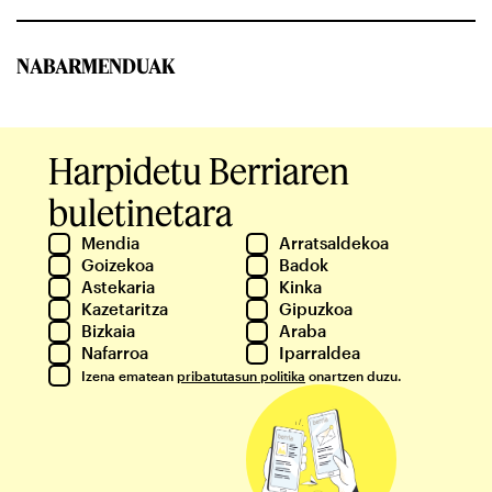
NABARMENDUAK
Harpidetu Berriaren
buletinetara
Mendia
Arratsaldekoa
Goizekoa
Badok
Astekaria
Kinka
Kazetaritza
Gipuzkoa
Bizkaia
Araba
Nafarroa
Iparraldea
Izena ematean
pribatutasun politika
onartzen duzu.